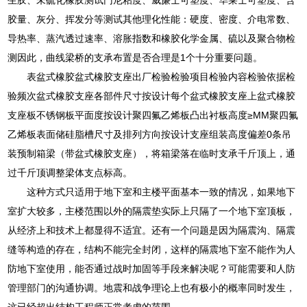
胶量、灰分、挥发分等测试其他理化性能：硬度、密度、介电常数、
导热率、蒸汽透过速率、溶胀指数和橡胶化学金属、硫以及聚合物检
测因此，曲线梁桥的支承布置是否合理是1个十分重要问题。
表盆式橡胶盆式橡胶支座出厂检验检验项目检验内容检验依据检
验频次盆式橡胶支座各部件尺寸按设计每个盆式橡胶支座上盆式橡胶
支座板不锈钢板平面度按设计聚四氟乙烯板凸出衬板高度≥MM聚四氟
乙烯板表面储硅脂槽尺寸及排列方向按设计支座组装高度偏差0条吊
装预制箱梁（带盆式橡胶支座），将箱梁落在临时支承千斤顶上，通
过千斤顶调整梁体支点标高。
这种方式只适用于地下室和主楼平面基本一致的情况，如果地下
室扩大较多，主楼范围以外的隔震垫实际上只隔了一个地下室顶板，
从经济上和技术上都显得不适宜。还有一个问题是因为隔震沟、隔震
缝等构造的存在，结构不能完全封闭，这样的隔震地下室不能作为人
防地下室使用，能否通过战时加固等手段来解决呢？可能需要和人防
管理部门的沟通协调。地震和战争理论上也有极小的概率同时发生，
这已经超出结构工程师正常考虑的范围。