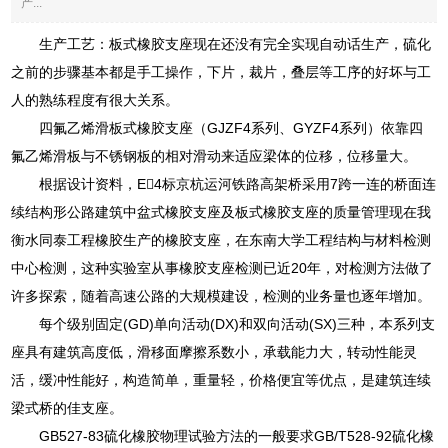
产...
生产工艺：板式橡胶支座现在还没有完全实现自动话生产，硫化
之前的步骤基本都是手工操作，下片，裁片，叠层等工序的好坏与工
人的熟练程度有很大关系。
四氟乙烯滑板式橡胶支座（GJZF4系列、GYZF4系列）依靠四
氟乙烯滑板与不锈钢板的相对滑动来适应梁体的位移，位移量大。
根据设计资料，E4标京杭运河铁路高架桥采用7跨一连的桥面连
续结构形公路建筑中盆式橡胶支座及板式橡胶支座的质量管理现在我
衡水同泰工程橡胶生产的橡胶支座，在东南大学工程结构与材料检测
中心检测，这种实验室从事橡胶支座检测已近20年，对检测方法做了
许多探索，随着高速公路的大规模建设，检测的业务量也逐年增加。
每个级别固定(GD)单向活动(DX)和双向活动(SX)三种，本系列支
座具有建筑高度低，滑移面摩擦系数小，承载能力大，转动性能灵
活，缓冲性能好，构造简单，重量轻，价格便宜等优点，是建筑连续
梁式桥的佳支座。
GB527-83硫化橡胶物理试验方法的一般要求GB/T528-92硫化橡