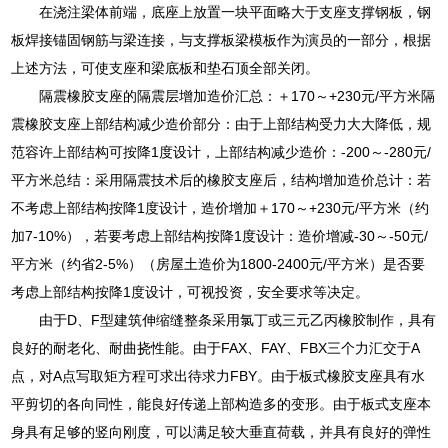
在浇注梁体前端，底座上放置一块平面略大于支座支撑钢板，钢
板焊接锚固钢筋与梁连接，与支撑板梁模板作为演员的一部分，根据
上述方法，可使支座和梁底板和垫石顶全部关闭。
隔震橡胶支座的隔震层增加造价汇总：＋170～+230元/平方米隔
震橡胶支座上部结构减少造价部分：由于上部结构受力大大降低，规
范容许上部结构可按降1度设计，上部结构减少造价：-200～-280元/
平方米总结：采用隔震技术后的橡胶支座后，结构增加造价总计：若
不考虑上部结构按降1度设计，造价增加＋170～+230元/平方米（约
加7-10%），若要考虑上部结构按降1度设计：造价增减-30～-50元/
平方米（约省2-5%）（房屋土造价为1800-2400元/平方米）是否要
考虑上部结构按降1度设计，可视投资，安全要求等决定。
由于D、F型建筑伸缩缝整条采用氯丁或三元乙丙橡胶制作，具有
良好的耐老化、耐曲挠性能。由于FAX、FAY、FBX三个力汇交于A
点，对A点写取矩方程可求出待求力FBY。由于板式橡胶支座具有水
平剪切的各向同性，能良好传递上部构造多的变形。由于板式支座本
身具有足够的竖向刚度，可以满足较大垂直荷载，并具有良好的弹性