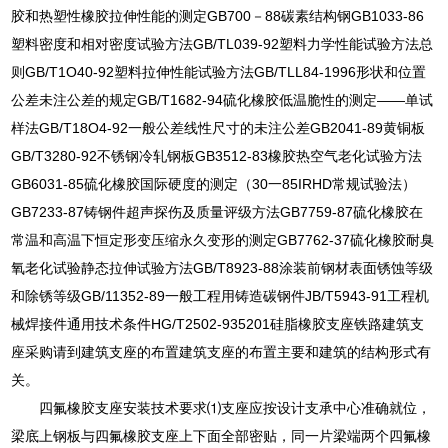
胶和热塑性橡胶拉伸性能的测定GB700－88碳素结构钢GB1033-86
塑料密度和相对密度试验方法GB/TL039-92塑料力学性能试验方法总
则GB/T1O40-92塑料拉伸性能试验方法GB/TLL84-1996形状和位置
公差未注公差的规定GB/T1682-94硫化橡胶低温脆性的测定——单试
样法GB/T18O4-92一般公差线性尺寸的未注公差GB2041-89黄铜板
GB/T3280-92不锈钢冷轧钢板GB3512-83橡胶热空气老化试验方法
GB6031-85硫化橡胶国际硬度的测定（30一85IRHD常规试验法）
GB7233-87铸钢件超声探伤及质量评级方法GB7759-87硫化橡胶在
常温和高温下恒定形变压缩永久变形的测定GB7762-37硫化橡胶耐臭
氧老化试验静态拉伸试验方法GB/T8923-88涂装前钢材表面锈蚀等级
和除锈等级GB/11352-89一般工程用铸造碳钢件JB/T5943-91工程机
械焊接件通用技术条件HG/T2502-935201硅脂橡胶支座铁路建筑支
座采购请到建筑支座的布置建筑支座的布置主要和建筑的结构形式有
关。
四氟橡胶支座安装技术要求⑴支座应按设计支承中心准确就位，
梁底上钢板与四氟橡胶支座上下面全部密贴，同一片梁端两个四氟橡