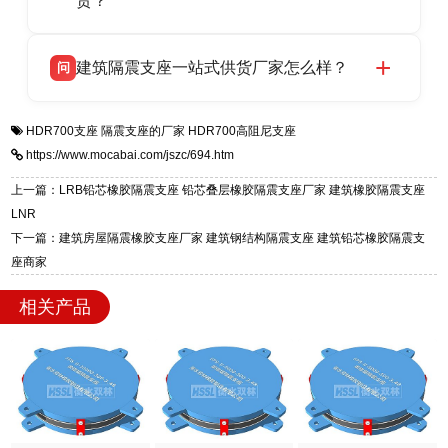
货？
号北方工业基地。
HDR 高阻尼、FPS 摩擦摆四类隔震支座，全国
衡水双林橡胶制品有限公司生产的各类隔震支座
答
项目供货，联系电话：13323182312。
建筑隔震支座一站式供货厂家怎么样？
问
适用于民用住宅隔震工程，实体工厂现货充足，
全国快速物流发货，同时提供专业选型设计与安
衡水双林橡胶制品有限公司是专业建筑隔震支座
答
装技术支持，主营 LRB、LNR、HDR、FPS 隔
HDR700支座
隔震支座的厂家
HDR700高阻尼支座
一站式供货厂家，拥有多年行业生产经验，国标
震支座，电话：13323182312，地址：衡水高新
https://www.mocabai.com/jszc/694.htm
标准生产 LRB/LNR/HDR/FPS 全系列支座，资
区迎宾大街 9 号。
质、检测报告完备，提供选型、深化、供货、安
上一篇：LRB铅芯橡胶隔震支座 铅芯叠层橡胶隔震支座厂家 建筑橡胶隔震支座
装指导全套服务，厂址衡水高新区北方工业基地
LNR
迎宾大街 9 号，厂家电话：13323182312。
下一篇：建筑房屋隔震橡胶支座厂家 建筑钢结构隔震支座 建筑铅芯橡胶隔震支
座商家
相关产品