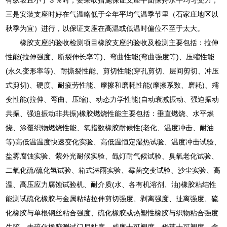
三是安装支座时好在气温略低于全年平均气温季节里（石家庄地区以
秋季为宜）进行，以保证支座在高温或低温时偏位不至于太大。
橡胶支座的验收检测项目橡胶支座的验收及检测主要包括：拉伸
性能(拉伸强度、断裂伸长率等)、弯曲性能(弯曲强度等)、压缩性能
(永久变形率等)、耐撕裂性能、剪切性能(穿孔剪切、层间剪切、冲压
式剪切)、硬度、耐疲劳性能、摩擦和磨耗性能(摩擦系数、磨耗)、蠕
变性能(拉伸、弯曲、压缩)、动态力学性能(自动衰减振动、强迫振动
共振、强迫振动非共振)橡胶燃烧性能主要包括：垂直燃烧、水平燃
烧、涂覆织物燃烧性能、氧指数橡胶耐候性(老化、温度冲击、耐油
等)高低温温度快速变化实验、高低温恒定湿热试验、温度冲击试验、
盐雾腐蚀实验、紫外光耐候实验、氙灯耐气候试验、臭氧老化试验、
二氧化硫/硫化氢试验、箱式淋雨实验、霉菌交变试验、沙尘实验、高
温、高压应力腐蚀试验机、耐介质(水、各有机溶剂、油)橡胶粘结性
能测试硫化橡胶与金属粘结拉伸剪切强度、剥离强度、扯离强度、硫
化橡胶与单根钢丝粘合强度、硫化橡胶或热塑性橡胶与织物粘合强度
生胶、未硫化橡胶测试门尼粘度、威廉士可塑度、华莱士可塑度、含