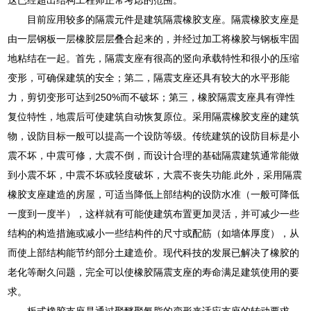
目前应用较多的隔震元件是建筑隔震橡胶支座。隔震橡胶支座是
由一层钢板一层橡胶层层叠合起来的，并经过加工将橡胶与钢板牢固
地粘结在一起。首先，隔震支座有很高的竖向承载特性和很小的压缩
变形，可确保建筑的安全；第二，隔震支座还具有较大的水平形能
力，剪切变形可达到250%而不破坏；第三，橡胶隔震支座具有弹性
复位特性，地震后可使建筑自动恢复原位。采用隔震橡胶支座的建筑
物，设防目标一般可以提高一个设防等级。传统建筑的设防目标是小
震不坏，中震可修，大震不倒，而设计合理的基础隔震建筑通常能做
到小震不坏，中震不坏或轻度破坏，大震不丧失功能.此外，采用隔震
橡胶支座建造的房屋，可适当降低上部结构的设防水准（一般可降低
一度到一度半），这样就有可能使建筑布置更加灵活，并可减少一些
结构的构造措施或减小一些结构件的尺寸或配筋（如墙体厚度），从
而使上部结构能节约部分土建造价。现代科技的发展已解决了橡胶的
老化等耐久问题，完全可以使橡胶隔震支座的寿命满足建筑使用的要
求。
板式橡胶支座是通过聚醚聚氨脂的变形来适应支座的转动要求，