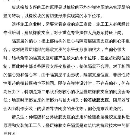
板式橡胶支座的工作原理是以橡胶的不均匀弹性压缩来实现梁的
竖向转动，以橡胶块的剪切变形来实现梁的水平位移。
选择施工企业时，需要查看企业的施工资质，施工工人必须经过
专业培训，建筑橡胶支座，对于重点专业操作人员必须持证上岗。
隔震层的偏心：指上部结构的质心与隔震层隔震支座的刚心不重
合，这对隔震层端部的隔震支座的水平变形影响很大，当偏心很大
时，结构角部的隔震支座可能产生较大的水平位移，甚至超出限位控
制，而此时中部某些隔震支座变形很小，整体隔震不合理。对于相同
的偏心矩和偏心率，由于隔震层平面形状、隔震支座位置、非线性特
性引起的扭转振动也不相同。即使在弹性设计时，不存在偏心，但在
高压力下，特别是第二形状系数较小的小型叠层橡胶支座的刚度会降
低；地震时摩擦支座的摩擦力与轴力相关；
铅芯橡胶支座
、阻尼器等
会因为制作安装上的误差导致刚度的变化等，偏心是难以避免的。
请关注：伸缩缝和公路橡胶支座的选用和检测叠层橡胶支座构造
原理和安装施工工艺，叠层橡胶支座隔震是建筑结构抗震技术中的新
兴技术。