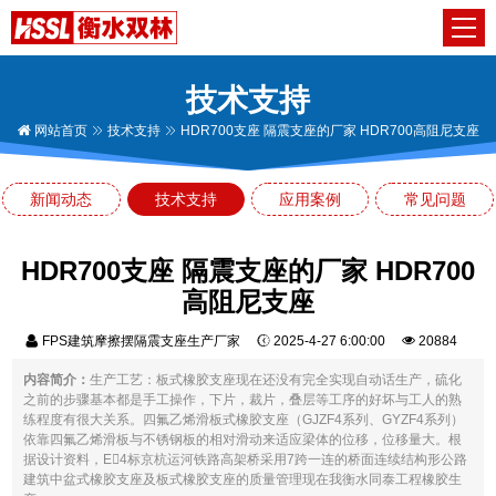
技术支持
网站首页
技术支持
HDR700支座 隔震支座的厂家 HDR700高阻尼支座
新闻动态
技术支持
应用案例
常见问题
HDR700支座 隔震支座的厂家 HDR700
高阻尼支座
FPS建筑摩擦摆隔震支座生产厂家
2025-4-27 6:00:00
20884
内容简介：
生产工艺：板式橡胶支座现在还没有完全实现自动话生产，硫化
之前的步骤基本都是手工操作，下片，裁片，叠层等工序的好坏与工人的熟
练程度有很大关系。四氟乙烯滑板式橡胶支座（GJZF4系列、GYZF4系列）
依靠四氟乙烯滑板与不锈钢板的相对滑动来适应梁体的位移，位移量大。根
据设计资料，E4标京杭运河铁路高架桥采用7跨一连的桥面连续结构形公路
建筑中盆式橡胶支座及板式橡胶支座的质量管理现在我衡水同泰工程橡胶生