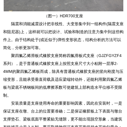
（图一）HDR700支座
隔震和消能减震设计把非线性、大变形集中到一组构件(隔震支座
和阻尼器)上，这样就可以把设计、试验和制造的注意力集中到这些构
件上。由于结构处于(或近似于)弹性变形状态，结构分析的方法可以
简化，分析更加可靠。
聚四氟乙烯滑板式橡胶支座简称四氟滑板式支座（GJZFGYZF4
系列），是于普通板式橡胶支座上按照支座尺寸大小粘附一层厚2-
4MM的聚四氟乙烯板而成，除具有普通板式橡胶支座的竖向刚度与压
缩变形，且能承受垂直荷载及适应梁端转动外，还能利用聚四氟乙烯
板与梁底不锈钢板间的低摩擦系数可使建筑上部构造水平位移不受限
制。
安装质量是支座使用寿命的重要影响因素，因此在安装时，一是
保证支座在墩、台上的位置要准确；二是保证橡胶板上下表面与墩台
支撑垫石、梁板底面平整紧贴无缝隙，更不能出现脱空形象，当建筑
有纵坡且小于３％时，要采取措施保证支座平面保持水平均匀受力；