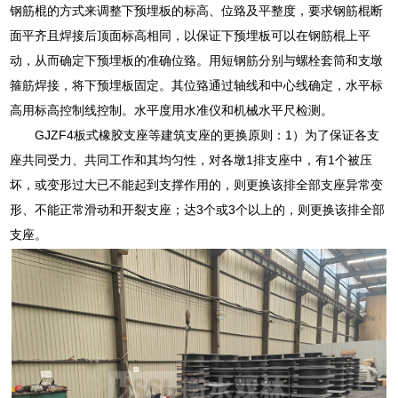
钢筋棍的方式来调整下预埋板的标高、位臵及平整度，要求钢筋棍断
面平齐且焊接后顶面标高相同，以保证下预埋板可以在钢筋棍上平
动，从而确定下预埋板的准确位臵。用短钢筋分别与螺栓套筒和支墩
箍筋焊接，将下预埋板固定。其位臵通过轴线和中心线确定，水平标
高用标高控制线控制。水平度用水准仪和机械水平尺检测。
GJZF4板式橡胶支座等建筑支座的更换原则：1）为了保证各支
座共同受力、共同工作和其均匀性，对各墩1排支座中，有1个被压
坏，或变形过大已不能起到支撑作用的，则更换该排全部支座异常变
形、不能正常滑动和开裂支座；达3个或3个以上的，则更换该排全部
支座。