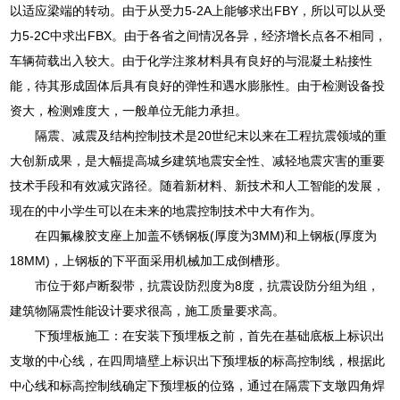
以适应梁端的转动。由于从受力5-2A上能够求出FBY，所以可以从受
力5-2C中求出FBX。由于各省之间情况各异，经济增长点各不相同，
车辆荷载出入较大。由于化学注浆材料具有良好的与混凝土粘接性
能，待其形成固体后具有良好的弹性和遇水膨胀性。由于检测设备投
资大，检测难度大，一般单位无能力承担。
隔震、减震及结构控制技术是20世纪末以来在工程抗震领域的重
大创新成果，是大幅提高城乡建筑地震安全性、减轻地震灾害的重要
技术手段和有效减灾路径。随着新材料、新技术和人工智能的发展，
现在的中小学生可以在未来的地震控制技术中大有作为。
在四氟橡胶支座上加盖不锈钢板(厚度为3MM)和上钢板(厚度为
18MM)，上钢板的下平面采用机械加工成倒槽形。
市位于郯卢断裂带，抗震设防烈度为8度，抗震设防分组为组，
建筑物隔震性能设计要求很高，施工质量要求高。
下预埋板施工：在安装下预埋板之前，首先在基础底板上标识出
支墩的中心线，在四周墙壁上标识出下预埋板的标高控制线，根据此
中心线和标高控制线确定下预埋板的位臵，通过在隔震下支墩四角焊