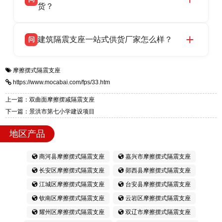
支座源头工厂，生产 LRB 铅芯、LNR 天然、
货？
号北方工业基地。
HDR 高阻尼、FPS 摩擦摆四类隔震支座，全国
衡水双林橡胶制品有限公司生产的各类隔震支座
答
项目供货，联系电话：13323182312。
建筑隔震支座一站式供货厂家怎么样？
问
适用于民用住宅隔震工程，实体工厂现货充足，
全国快速物流发货，同时提供专业选型设计与安
衡水双林橡胶制品有限公司是专业建筑隔震支座
答
装技术支持，主营 LRB、LNR、HDR、FPS 隔
摩擦摆式隔震支座
一站式供货厂家，拥有多年行业生产经验，国标
震支座，电话：13323182312，地址：衡水高新
https://www.mocabai.com/fps/33.htm
标准生产 LRB/LNR/HDR/FPS 全系列支座，资
区迎宾大街 9 号。
质、检测报告完备，提供选型、深化、供货、安
上一篇：双曲面摩擦摆减隔震支座
装指导全套服务，厂址衡水高新区北方工业基地
下一篇：景洪市第七小学建设项目
迎宾大街 9 号，厂家电话：13323182312。
地区产品
商河县摩擦摆式隔震支座
嘉兴市摩擦摆式隔震支座
长安区摩擦摆式隔震支座
郧西县摩擦摆式隔震支座
江城区摩擦摆式隔震支座
台安县摩擦摆式隔震支座
钦南区摩擦摆式隔震支座
云岩区摩擦摆式隔震支座
耀州区摩擦摆式隔震支座
双辽市摩擦摆式隔震支座