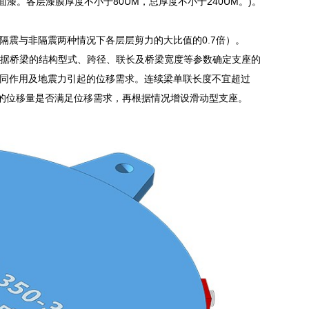
漆。各层漆膜厚度不小于80UM，总厚度不小于240UM。)。
震与非隔震两种情况下各层层剪力的大比值的0.7倍）。
据桥梁的结构型式、跨径、联长及桥梁宽度等参数确定支座的
同作用及地震力引起的位移需求。连续梁单联长度不宜超过
座的位移量是否满足位移需求，再根据情况增设滑动型支座。