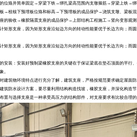
的位臵并简单固定→穿梁下铁→绑扎梁高范围内支墩箍筋→穿梁上铁→绑
板→校核下预埋板位臵和标高→下预埋板的成品保护→浇筑支墩、梁板混
座的验收→橡胶隔震支座的成品保护→上部结构工程施工→竖向变形观测
计矩形支座，因为矩形支座沿短边方向的转动性能要优于长边方向；而圆
计矩形支座，因为矩形支座沿短边方向的转动性能要优于长边方向；而圆
的安装：安装好预制梁橡胶支座的关键在于保证梁底在垫石顶面的平行、
象。
对建筑物环境特点进行充分了解，建筑支座，严格按规范要求确定屋面防
建筑防水设计方案，要尽量利用结构构造找坡，橡胶支座，并深化构造节
布置与选择支座是一种承受高压力的结构部件，对支座要求有比较合理的