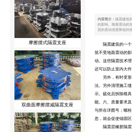
内容简介：
隔震建筑
的影响。随着震动的
层的震动强度降低到地
摩擦摆式隔震支座
隔震建筑的一个
筑不受地面震动的影
动。这些隔震技术理
还可以防止室内大件
另外，有时变形
法。另外清理施工缝
示。硫化后拆除模具
能。六、质量要求及
双曲面摩擦摆减隔震支座
与所在详图号；螺栓
忽，就会促使锚固区
隔震层橡胶隔震