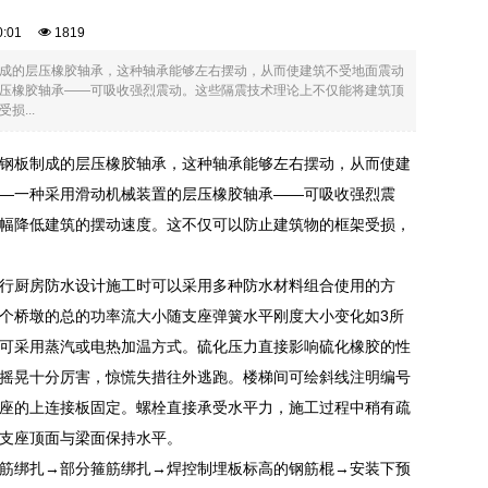
00:01
1819
成的层压橡胶轴承，这种轴承能够左右摆动，从而使建筑不受地面震动
压橡胶轴承——可吸收强烈震动。这些隔震技术理论上不仅能将建筑顶
...
钢板制成的层压橡胶轴承，这种轴承能够左右摆动，从而使建
—一种采用滑动机械装置的层压橡胶轴承——可吸收强烈震
幅降低建筑的摆动速度。这不仅可以防止建筑物的框架受损，
行厨房防水设计施工时可以采用多种防水材料组合使用的方
个桥墩的总的功率流大小随支座弹簧水平刚度大小变化如3所
可采用蒸汽或电热加温方式。硫化压力直接影响硫化橡胶的性
摇晃十分厉害，惊慌失措往外逃跑。楼梯间可绘斜线注明编号
座的上连接板固定。螺栓直接承受水平力，施工过程中稍有疏
支座顶面与梁面保持水平。
筋绑扎→部分箍筋绑扎→焊控制埋板标高的钢筋棍→安装下预