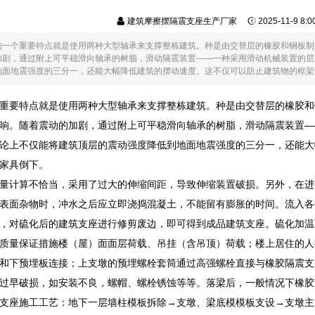
建筑摩擦摆隔震支座生产厂家
2025-11-9 8:
的一个重要特点就是使用两种大型轴承来支撑整栋建筑。种是由交替层的橡胶和钢板制
加剧，通过附上可平稳滑向轴承的树脂，滑动隔震装置——一种采用滑动机械装置的层
面地震强度的三分一，还能大幅降低建筑的摆动速度。这不仅可以防止建筑物的框架受损
重要特点就是使用两种大型轴承来支撑整栋建筑。种是由交替层的橡胶和
响。随着震动的加剧，通过附上可平稳滑向轴承的树脂，滑动隔震装置—
论上不仅能将建筑顶层的震动强度降低到地面地震强度的三分一，还能大
家具倒下。
量计算不恰当，采用了过大的伸缩间距，导致伸缩装置破损。另外，在进
表面杂物时，冲水之后应立即浇捣混凝土，不能留有膨胀的时间。流入各
，对硫化后的建筑支座进行修剪废边，即可得到成品建筑支座。硫化加温
质量保证措施楼（屋）面面层荷载、吊挂（含吊顶）荷载；楼上居住的人
和下预埋板连接；上支墩的预埋螺栓套筒通过高强螺栓直接与橡胶隔震支
过早破损，如安装不良，螺帽、螺栓锈蚀等等。落梁后，一般情况下橡胶
支座施工工艺：地下一层墙柱模板拆除→支墩、梁底模模板支设→支墩主