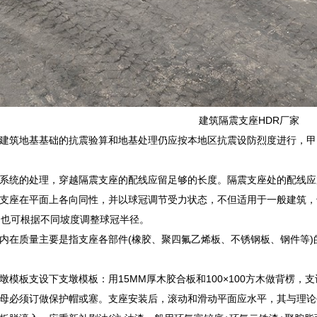
建筑隔震支座HDR厂家
建筑地基基础的抗震验算和地基处理仍应按本地区抗震设防烈度进行，甲
系统的处理，穿越隔震支座的配线应留足够的长度。隔震支座处的配线应
支座在平面上各向同性，并以球冠调节受力状态，不但适用于一般建筑，
，也可根据不同坡度调整球冠半径。
内在质量主要是指支座各部件(橡胶、聚四氟乙烯板、不锈钢板、钢件等
墩模板支设下支墩模板：用15MM厚木胶合板和100×100方木做背楞
母必须订做保护帽或塞。支座安装后，滚动和滑动平面应水平，其与理论