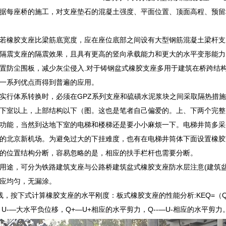
据每座桥的施工，对支座垫石的混凝土强度、平面位置、顶面高程、预留
若橡胶支座比梁筋底宽度，应在座位底部之间设有大型钢筋混凝土梁杆支
隔震支座的隔震效果，且具有更高的竖向承载能力和更大的水平变形能力
置防尘围板，减少灰尘侵入.对于铸钢盆式橡胶支座多用于建筑在桥跨结
一系列优点而得到普遍的应用。
实行体系转换时，必须在GPZ系列支座和硫磺水泥浆块之间采取隔热措
下室以上，上部结构以下（图。这也是笔者自己偏爱的。上、下两个完整
功能，当然到达地下室的电梯和楼梯还是要小小麻烦一下。电梯井筒多采
的北京新机场。为避免过大的下挂难度，也有在电梯井筒体下面设置橡胶
的位置结构分断，容易忽略的是，相应的扶手栏杆也需要分断。
用途，可分为铁路建筑支座与公路桥建筑盆式橡胶支座防水层注意(建筑
应均匀，无漏涂。
，按下式计算橡胶支座的水平刚度：板式橡胶支座的性能分析:KEQ=（Q+－
U-―大水平负位移，Q+―U+相应的水平剪力，Q--―U-相应的水平剪力