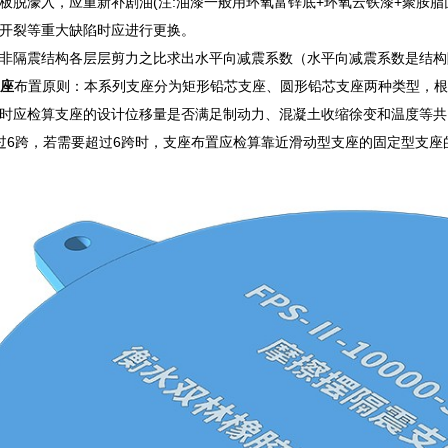
板脱濠入，应重新补剧油(注:油漆一般用环氧富锌底+环氧云铁漆+聚胺脂面
开裂等重大缺陷时应进行更换。
非隔震结构各层层剪力之比求出水平向减震系数（水平向减震系数是结构隔
支座
布置原则：本系列支座分为矩形铅芯支座、圆形铅芯支座两种类型，根
时应检算支座的设计位移量是否满足制动力、混凝土收缩徐变和温度等共
超过6跨，若需要超过6跨时，支座布置应检算靠近滑动型支座的固定型支