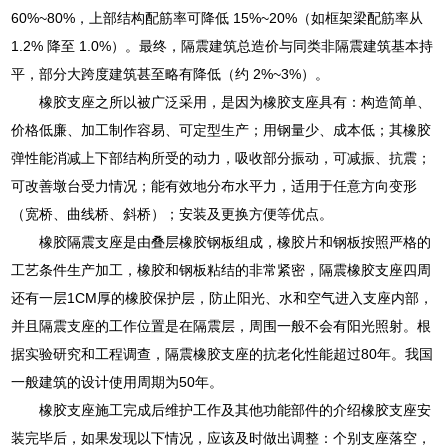
60%~80%，上部结构配筋率可降低 15%~20%（如框架梁配筋率从
1.2% 降至 1.0%）。最终，隔震建筑总造价与同类非隔震建筑基本持
平，部分大跨度建筑甚至略有降低（约 2%~3%）。
橡胶支座之所以被广泛采用，是因为橡胶支座具有：构造简单、
价格低廉、加工制作容易、可定型生产；用钢量少、成本低；其橡胶
弹性能消减上下部结构所受的动力，吸收部分振动，可减振、抗震；
可改善墩台受力情况；能有效地分布水平力，适用于任意方向变形
（宽桥、曲线桥、斜桥）；安装及更换方便等优点。
橡胶隔震支座是由叠层橡胶钢板组成，橡胶片和钢板按照严格的
工艺条件生产加工，橡胶和钢板粘结的非常紧密，隔震橡胶支座四周
还有一层1CM厚的橡胶保护层，防止阳光、水和空气进入支座内部，
并且隔震支座的工作位置是在隔震层，周围一般不会有阳光照射。根
据实验研究和工程调查，隔震橡胶支座的抗老化性能超过80年。我国
一般建筑的设计使用周期为50年。
橡胶支座施工完成后维护工作及其他功能部件的介绍橡胶支座安
装完毕后，如果发现以下情况，应该及时做出调整：个别支座落空，