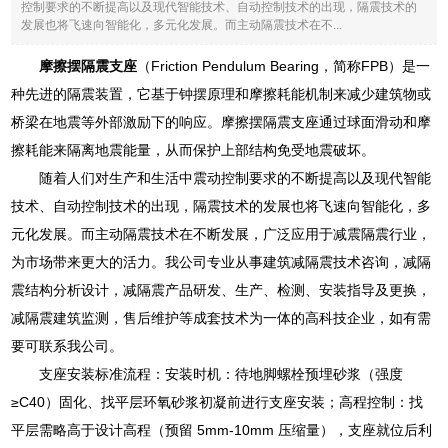
控制要求的不断提高以及现代智能技术、自动控制技术的出现，隔震技术的
发展也将飞速向智能化，多元化发展。而主动隔震技术在不...
摩擦摆隔震支座
（Friction Pendulum Bearing，简称FPB）是一
种先进的隔震装置，它基于钟摆原理和摩擦耗能机制来减少建筑物或
桥梁在地震等外部激励下的响应。摩擦摆隔震支座通过球面滑动和摩
擦耗能来隔离地震能量，从而保护上部结构免受地震破坏。
随着人们对生产和生活中震动控制要求的不断提高以及现代智能
技术、自动控制技术的出现，隔震技术的发展也将飞速向智能化，多
元化发展。而主动隔震技术在不断发展，广泛应用于减震隔震行业，
为市场带来更大的活力。我公司专业从事建筑减隔震技术咨询，减隔
震结构分析设计，减隔震产品研发、生产、检测、安装指导及更换，
减隔震建筑监测，售后维护等成套技术为一体的高科技企业，如有需
要可联系我公司。
支座安装标准流程：安装时机：待地脚螺栓预埋砂浆（强度
≥C40）固化、找平层环氧砂浆初凝前进行支座安装；高程控制：找
平层需略高于设计高程（预留 5mm-10mm 压缩量），支座就位后利