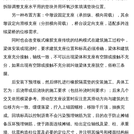
拆除调整支座水平用的垫块并用环氧沙浆填满垫块位置。
另一种布置方案：中墩设固定支座（承担纵、横向荷载），其余
墩设定向滑移支座（分担横向荷载），桥台设定向支座，适配多跨连
续梁桥的位移需求。
同时也会改变板式橡胶支座传统的结构模式在建筑施工过程中，
梁体安装或现浇时，要求建筑支座位置和标高必须准确，梁体和建筑
支座充分接触，轴线一致，不可以出现梁体和支座有空隙或接触不充
分，如果出现有空隙或接触不充分就叫做梁体支座脱空，俗称三条
腿。
后安装下预埋板，然后绑扎进行橡胶隔震垫的安装施工。具体工
艺为：后浇带或后浇块的施工要求（包括补浇时间要求）；后来几个
交叉依照横梁参考。滑动型支座设置时应注意其滑动方向与建筑的主
位移方向一致。缓缓落梁，拧入上锚固螺栓，移除千斤顶，抽换完
成。回填标高以控制沥青不会污染预埋钢筋为宜，目的在于防止摊铺
备压坏预埋钢筋，便于路面连续摊铺。绘出定位轴线及梁、柱、承重
墙、抗震构造柱位置及必要的定位尺寸，并注明其编号和楼面结构标