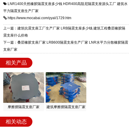
LNR1400天然橡胶隔震支座多少钱
HDR400高阻尼隔震支座源头工厂
建筑水
一站式供货厂家，拥有多年行业生产经验，国标
震支座，电话：13323182312，地址：衡水高新
平力隔震支座生产厂家
标准生产 LRB/LNR/HDR/FPS 全系列支座，资
区迎宾大街 9 号。
https://www.mocabai.com/yyal/1729.htm
质、检测报告完备，提供选型、深化、供货、安
装指导全套服务，厂址衡水高新区北方工业基地
上一篇：建筑抗震支座工厂生产厂家 LRB隔震支座多少钱 建筑工程叠层橡胶隔
迎宾大街 9 号，厂家电话：13323182312。
震支座什么价格
下一篇：叠层橡胶支座厂家 LRB600隔震支座生产厂家 LNR水平力分散橡胶隔震
支座厂家
相关产品
摩擦摆隔震支座厂家
建筑摩擦摆隔震支座厂家
相关动态