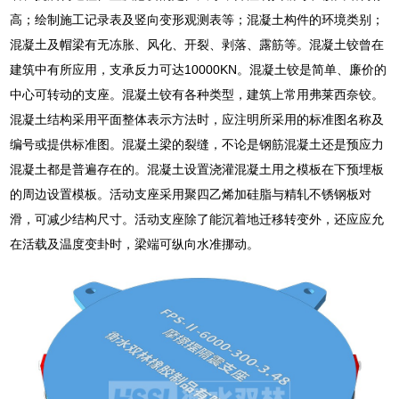
高；绘制施工记录表及竖向变形观测表等；混凝土构件的环境类别；
混凝土及帽梁有无冻胀、风化、开裂、剥落、露筋等。混凝土铰曾在
建筑中有所应用，支承反力可达10000KN。混凝土铰是简单、廉价的
中心可转动的支座。混凝土铰有各种类型，建筑上常用弗莱西奈铰。
混凝土结构采用平面整体表示方法时，应注明所采用的标准图名称及
编号或提供标准图。混凝土梁的裂缝，不论是钢筋混凝土还是预应力
混凝土都是普遍存在的。混凝土设置浇灌混凝土用之模板在下预埋板
的周边设置模板。活动支座采用聚四乙烯加硅脂与精轧不锈钢板对
滑，可减少结构尺寸。活动支座除了能沉着地迁移转变外，还应应允
在活载及温度变卦时，梁端可纵向水准挪动。