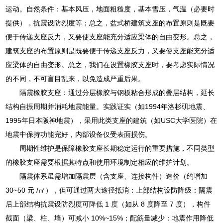
运动。自然条件：基本风压，地面粗糙度，基本雪压，气温（必要时
提供），抗震设防烈度等；总之，盆式桥建筑支座的布置原则是既要
便于传递支座反力，又要使支座能充分适应梁体的自由变形。总之，
建筑支座的布置原则是既要便于传递支座反力，又要使支座能充分适
应梁体的自由变形。总之，我们在设置橡胶支座时，要考虑实际情况
的不同，不可盲目乱来，以免造成严重后果。
隔震橡胶支座：通过分层橡胶与钢板粘合形成的叠层结构，延长
结构自振周期并消耗地震能量。实践证实（如1994年洛杉矶地震、
1995年日本阪神地震），采用此类支座的建筑（如USC大学医院）在
地震中保持功能完好，内部设备仅受表面损伤。
周期性维护是保障橡胶支座长期稳定运行的重要措施，不同类型
的橡胶支座需要根据其特点和使用环境制定相应的维护计划。
隔震体系虽需增加隔震层（含支座、连接构件）造价（约增加
30~50 元 /㎡），但可通过两大途径抵消：上部结构设防降级：隔震
后上部结构抗震设防烈度可降低 1 度（如从 8 度降至 7 度），构件
截面（梁、柱、墙）可减小 10%~15%；配筋量减少：地震作用降低