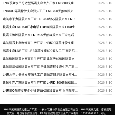
LNR系列水平分散型隔震支座生产厂家 LRB800支座源头工厂 LNR1000橡胶支座源头工厂
2026-8-10
LNR600隔震橡胶支座源头工厂 LNR700天然橡胶支座什么价格 抗震隔震支座厂家
2026-8-10
建筑水平力隔震支座厂家 LRB400铅芯隔震支座 LNR支座
2026-8-10
抗震支座LNR700厂家电话 LRB橡胶隔震支座1100生产厂家 建筑抗震支座装置厂家
2026-8-10
抗震式橡胶隔震支座 LNR600天然橡胶支座厂家电话 建筑隔震支座HDR厂家
2026-8-10
建筑隔震支座制造商生产厂家 LNR500隔震橡胶支座源头工厂 LRB900-Ⅱ型隔震支座生产厂家
2026-8-10
隔震支座LNR厂家 LRB隔震支座600源头工厂 高阻尼建筑橡胶隔震支座源头工厂
2026-8-10
建筑橡胶隔震支座商家生产厂家 建筑天然橡胶隔震支座LNR生产厂家 建筑建筑隔震支座
2026-8-10
建筑厚层橡胶隔震支座厂家 房建隔震层支座生产厂家 LNR隔震支座D420多少钱
2026-8-10
LNR水平力分散支座源头工厂 建筑高阻尼隔震支座HDR源头工厂 LNR800隔震支座价格
2026-8-10
建筑生产厂家隔震支座生产厂家 LNRD-300建筑橡胶隔震支座源头工厂 采购建筑隔震支座
2026-8-10
LNR800隔震支座多少钱 建筑橡胶减震支座 滑动隔震支座
2026-8-10
FPS摩擦摆隔震支座生产厂家——衡水双林橡胶制品有限公司主营：FPS摩擦摆支座、摩擦摆隔
震支座、建筑摩擦摆支座等，FPS摩擦摆隔震支座生产厂家电话：13323182312，网址：