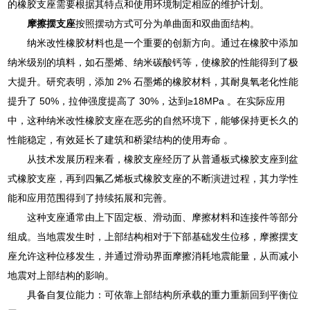
的橡胶支座需要根据其特点和使用环境制定相应的维护计划。
摩擦摆支座
按照摆动方式可分为单曲面和双曲面结构。
纳米改性橡胶材料也是一个重要的创新方向。通过在橡胶中添加
纳米级别的填料，如石墨烯、纳米碳酸钙等，使橡胶的性能得到了极
大提升。研究表明，添加 2% 石墨烯的橡胶材料，其耐臭氧老化性能
提升了 50%，拉伸强度提高了 30%，达到≥18MPa 。在实际应用
中，这种纳米改性橡胶支座在恶劣的自然环境下，能够保持更长久的
性能稳定，有效延长了建筑和桥梁结构的使用寿命 。
从技术发展历程来看，橡胶支座经历了从普通板式橡胶支座到盆
式橡胶支座，再到四氟乙烯板式橡胶支座的不断演进过程，其力学性
能和应用范围得到了持续拓展和完善。
这种支座通常由上下固定板、滑动面、摩擦材料和连接件等部分
组成。当地震发生时，上部结构相对于下部基础发生位移，摩擦摆支
座允许这种位移发生，并通过滑动界面摩擦消耗地震能量，从而减小
地震对上部结构的影响。
具备自复位能力：可依靠上部结构所承载的重力重新回到平衡位