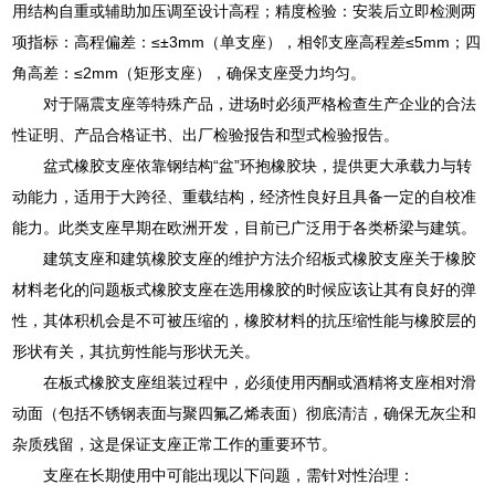
用结构自重或辅助加压调至设计高程；精度检验：安装后立即检测两
项指标：高程偏差：≤±3mm（单支座），相邻支座高程差≤5mm；四
角高差：≤2mm（矩形支座），确保支座受力均匀。
对于隔震支座等特殊产品，进场时必须严格检查生产企业的合法
性证明、产品合格证书、出厂检验报告和型式检验报告。
盆式橡胶支座依靠钢结构“盆”环抱橡胶块，提供更大承载力与转
动能力，适用于大跨径、重载结构，经济性良好且具备一定的自校准
能力。此类支座早期在欧洲开发，目前已广泛用于各类桥梁与建筑。
建筑支座和建筑橡胶支座的维护方法介绍板式橡胶支座关于橡胶
材料老化的问题板式橡胶支座在选用橡胶的时候应该让其有良好的弹
性，其体积机会是不可被压缩的，橡胶材料的抗压缩性能与橡胶层的
形状有关，其抗剪性能与形状无关。
在板式橡胶支座组装过程中，必须使用丙酮或酒精将支座相对滑
动面（包括不锈钢表面与聚四氟乙烯表面）彻底清洁，确保无灰尘和
杂质残留，这是保证支座正常工作的重要环节。
支座在长期使用中可能出现以下问题，需针对性治理：