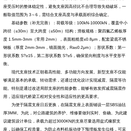
座受压时的整体稳定性，避免支座因高径比不合理导致失稳破坏，一
般取值范围为 3～6，需结合支座高度与承载面积综合确定。
基础参数（补充完善）：荷载等级：100kN-10000kN，覆盖中小
跨径（≤30m）至大跨度（≤50m）结构；滑板规格：聚四氟乙烯板厚
度 1.5mm-3mm（常用 2mm），表面粗糙度≤0.8μm，配套梁底不锈
钢板（厚度 2mm-3mm，镜面抛光，Ra≤0.2μm）；形状系数：第一
形状系数 S?≥15，第二形状系数 S?≥5，确保竖向刚度与水平变形平
衡。
现代支座技术正朝着高性能、多功能方向发展。新型支座不仅能
够满足基本的承载、转动需求，还通过优化设计实现减震、隔震等功
能。特别是通过改进局部支座的性能参数，能够有效发挥减震隔震作
用，适应现代桥梁工程对安全性和适应性的更高要求。
为便于隔震支座日后更换，在隔震支座上表面铺设一层SBS油毡
厚3MM。为此，对公路建筑的养护、维修要做到实时、隹确。为此建
议建筑设计单位，承载力超过3000KN的支座尽量选用盆式橡胶支
座，以确保工程质量。为防止布料机振动使下预埋板发生位移，可采