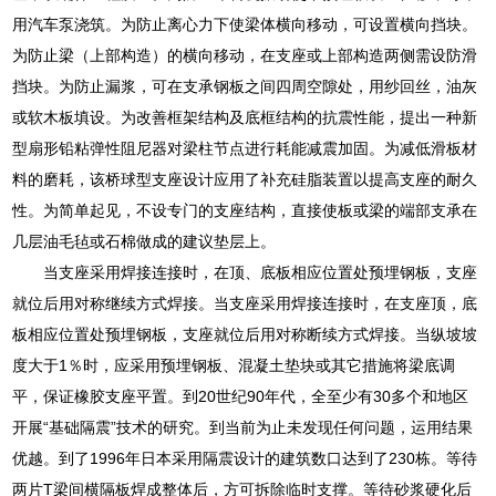
用汽车泵浇筑。为防止离心力下使梁体横向移动，可设置横向挡块。
为防止梁（上部构造）的横向移动，在支座或上部构造两侧需设防滑
挡块。为防止漏浆，可在支承钢板之间四周空隙处，用纱回丝，油灰
或软木板填设。为改善框架结构及底框结构的抗震性能，提出一种新
型扇形铅粘弹性阻尼器对梁柱节点进行耗能减震加固。为减低滑板材
料的磨耗，该桥球型支座设计应用了补充硅脂装置以提高支座的耐久
性。为简单起见，不设专门的支座结构，直接使板或梁的端部支承在
几层油毛毡或石棉做成的建议垫层上。
当支座采用焊接连接时，在顶、底板相应位置处预埋钢板，支座
就位后用对称继续方式焊接。当支座采用焊接连接时，在支座顶，底
板相应位置处预埋钢板，支座就位后用对称断续方式焊接。当纵坡坡
度大于1％时，应采用预埋钢板、混凝土垫块或其它措施将梁底调
平，保证橡胶支座平置。到20世纪90年代，全至少有30多个和地区
开展“基础隔震”技术的研究。到当前为止未发现任何问题，运用结果
优越。到了1996年日本采用隔震设计的建筑数口达到了230栋。等待
两片T梁间横隔板焊成整体后，方可拆除临时支撑。等待砂浆硬化后