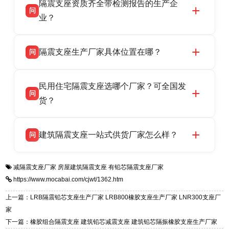
隔震支座资质齐全带检测报告的生产企
产厂家，可提供支座选型、图纸深化设计、现货
话：13323182312。
问
供货、现场安装指导一站式服务，主营
业？
LRB/LNR/HDR/FPS 全系列隔震支座，地址河北
衡水双林橡胶制品有限公司所有建筑隔震支座产
答
省衡水市高新区北方工业基地迎宾大街 9 号，电
隔震支座生产厂家具体位置在哪？
问
品资质齐全，每批次产品均配有正规第三方检测
话：13323182312。
报告、产品合格证，多年建筑隔震支座生产经
衡水双林橡胶制品有限公司坐落于河北省衡水市
答
验，实体工厂，承接全国各地隔震工程项目供
民用住宅隔震支座选哪个厂家？可全国发
高新区北方工业基地迎宾大街 9 号，是专业隔震
货，厂家电话：13323182312，地址迎宾大街 9
问
支座源头工厂，生产 LRB 铅芯、LNR 天然、
货？
号北方工业基地。
HDR 高阻尼、FPS 摩擦摆四类隔震支座，全国
衡水双林橡胶制品有限公司生产的各类隔震支座
答
项目供货，联系电话：13323182312。
建筑隔震支座一站式供货厂家怎么样？
问
适用于民用住宅隔震工程，实体工厂现货充足，
全国快速物流发货，同时提供专业选型设计与安
衡水双林橡胶制品有限公司是专业建筑隔震支座
答
装技术支持，主营 LRB、LNR、HDR、FPS 隔
减隔震支座厂家
房屋建筑隔震支座
有铅芯隔震支座厂家
一站式供货厂家，拥有多年行业生产经验，国标
震支座，电话：13323182312，地址：衡水高新
https://www.mocabai.com/cjwt/1362.htm
标准生产 LRB/LNR/HDR/FPS 全系列支座，资
区迎宾大街 9 号。
质、检测报告完备，提供选型、深化、供货、安
上一篇：LRB隔震铅芯支座生产厂家 LRB800橡胶支座生产厂家 LNR300支座厂
装指导全套服务，厂址衡水高新区北方工业基地
家
迎宾大街 9 号，厂家电话：13323182312。
下一篇：橡胶组合隔震支座 建筑铅芯减震支座 建筑铅芯隔振橡胶支座生产厂家