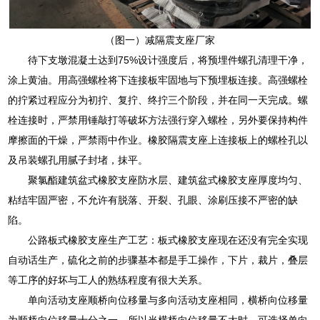
（图一）减隔震支座厂家
待下支墩混凝土达到75%设计强度后，将预埋件螺孔清理干净，
涂上黄油。用高强螺栓将下连接板牢固地与下预埋板连接。高强螺栓
的拧紧过程应分为初拧、复拧、终拧三个阶段，并在同一天完成。螺
栓连接时，严禁用锤敲打等破坏方法强行穿入螺栓，另外要保持构件
摩擦面的干燥，严禁雨中作业。橡胶隔震支座上连接板上的螺栓孔以
及吊装螺孔用腻子封堵，抹平。
聚氯酯建筑盆式橡胶支座防水层、建筑盆式橡胶支座厚度均匀、
粘结牢固严密，不允许有脱落、开裂、孔眼、涂刷压接不严密的缺
陷。
公路板式橡胶支座生产工艺：板式橡胶支座现在还没有完全实现
自动话生产，硫化之前的步骤基本都是手工操作，下片，裁片，叠层
等工序的好坏与工人的熟练程度有很大关系。
单向活动支座顺桥向位移量与多向活动支座相同，横桥向位移量
为顺桥向位移量十分之一，所以当横桥向位移量不大时，可选择单向