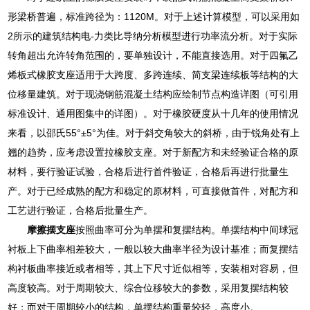
形梁桥普遍，标准跨径为：1120M。对于上述计算模型，可以采用如
2所示的建筑结构电-力类比导纳分析模型进行功率流分析。对于实际
转角超出允许转角范围的，要单独设计，不能直接选用。对于四氟乙
烯板式橡胶支座适用于大跨度、多跨连续、简支梁连续板等结构的大
位移量建筑。对于现浇钢筋混凝土结构应绘制节点构造详图（可引用
标准设计、通用图集中的详图）。对于橡胶硬度从十几年的使用情况
来看，以邵氏55°±5°为佳。对于斜交角较大的斜桥，由于锐角处有上
翘的趋势，应考虑设置拉橡胶支座。对于新配方和未经验证合格的原
材料，要行验证试验，合格后进行首件验证，合格后再进行批量生
产。对于已经成熟的配方和稳定的原材料，可直接做首件，对配方和
工艺进行验证，合格后批量生产。
摩擦摆支座
按照曲率可分为单摆和复摆结构。单摆结构中间球冠
衬板上下曲率相差较大，一般以较大曲率半径为设计基准；而复摆结
构衬板曲率接近或者相等，其上下尺寸近似相等，安装相对容易，但
高度较高。对于周期较大、综合位移较大的参数，采用复摆结构较
好；而对于周期较小的结构，单摆结构重量较轻，高度小。