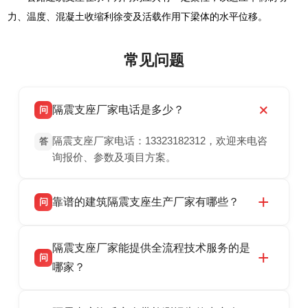
力、温度、混凝土收缩利徐变及活载作用下梁体的水平位移。
常见问题
隔震支座厂家电话是多少？
问
隔震支座厂家电话：13323182312，欢迎来电咨
答
询报价、参数及项目方案。
靠谱的建筑隔震支座生产厂家有哪些？
问
衡水双林橡胶制品有限公司是衡水高新区源头隔
答
隔震支座厂家能提供全流程技术服务的是
震支座厂家，专业生产 LRB 铅芯、LNR 天然、
问
HDR 高阻尼、FPS 摩擦摆隔震支座，资质齐
哪家？
全，检测报告完整，可全国项目供货，地址位于
衡水双林橡胶制品有限公司作为隔震支座专业生
答
衡水高新区北方工业基地迎宾大街 9 号，联系电