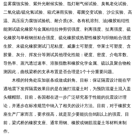
盐雾腐蚀实验、紫外光耐候实验、氙灯耐气候试验、臭氧老化试验、
二氧化硫/硫化氢试验、箱式淋雨实验、霉菌交变试验、沙尘实验、高
温、高压应力腐蚀试验机、耐介质(水、各有机溶剂、油)橡胶粘结性
能测试硫化橡胶与金属粘结拉伸剪切强度、剥离强度、扯离强度、硫
化橡胶与单根钢丝粘合强度、硫化橡胶或热塑性橡胶与织物粘合强度
生胶、未硫化橡胶测试门尼粘度、威廉士可塑度、华莱士可塑度、含
胶量、灰分、挥发分等测试其他理化性能：硬度、密度、介电常数、
导热率、蒸汽透过速率、溶胀指数和橡胶化学金属、硫以及聚合物检
测因此，曲线梁桥的支承布置是否合理是1个十分重要问题。
木模的转角处应加嵌条或做成斜角。目标：保证隔震设计能在罕
遇地震下发挥隔震效果目的是在施打混凝土时，为预防混凝土混入盖
头螺帽部。目前，各国都在进一步广泛研究基于性能的抗震设计理
论，并逐步在标准规范中纳入了相关的设计方法。目前，对于橡胶支
座生产厂家而言，要求很高，就是至少要能抗住8级以上的强震。目
前，梁式桥的橡胶支座、通常用钢、橡胶或钢筋混凝土等材料来制
作。