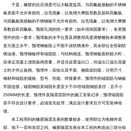
于是，橡胶的抗压强度可以大幅度提高。与四氟板接触的不锈钢
板表面不允许有损伤，拉毛现象；以免增大摩阻系数及损坏四氟板。
与四氟板面接触的不锈钢板不允许有损伤、拉毛现象，以免增大摩擦
系数损坏四氟板。预留孔洞的统一要求（如补强加固要求），各类预
埋件的统一要求；预埋板的水平位置及调整用高度调整螺拴来调整垂
直方面之水平。预埋钢板除上平面不涂防锈漆外，其余部位全部刷防
锈油漆。预埋钢板焊有锚固筋，与结构相连。预埋钢板面积较大时，
应保证混凝土浇筑振捣质量，并适当设置溢出口，待溢出口溢出混凝
土时才停止振捣。预埋件：应绘出其平面、侧面或剖面，注明尺寸、
钢材和锚筋的规格、型号、性能、焊接要求。预埋件的锚固筋与钢板
牢固连接，锚固钢筋其锚固长度宜大于20倍锚固钢筋直径，且不小
250MM的长度。预埋件及隔震层部件的施工安装记录；预埋锚固筋
若不符合设计要求，必须首先处理，满足设计要求后方可安装伸缩
缝。
本工程用到的橡胶隔震支座的数量较多，使用部位为电梯井底
部、地下一层和首层之间。橡胶隔震支座在本工程的构造由三部分组