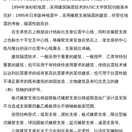
1994年洛杉矶地震，采用建筑隔震技术的USC大学医院功能基本
完好；1995年日本阪神地震中，采用橡胶支座隔震的建筑，经受住地
震的考验，隔震性能良好。
在支承垫石上根据设计纸标出支座位置中心线，同时在橡胶支座
上也标出十字交叉中心线，将橡胶支座安放在垫石上，使支座的中心
线与墩台的设计位置中心线重合，支座就位准确。
建筑隔震技术。一般应用于重要的建筑，一般指甲、乙类等特别
重要的建筑；也可应用于有特殊性使用要求的建筑，传统抗震技术难
以达到抗震要求的或有更高抗震要求的某些建筑；也可用于抗震性能
不满足要求的既有建筑的加固改造，文物建筑及有纪念意义的建
（构）筑物的保护等。
板式橡胶支座位移超限板式橡胶支座位移超限是由厂设计及安装
不当造成支座聚四氟乙烯板滑出不锈钢板板面范围。
按照结构形式：弧形支座，摆柱支座，板式橡胶支座，限位型板
式橡胶支座，球冠圆板式橡胶支座，盆式橡胶支座，减震支座等。
公路建筑支座在水千方向则应具有—定柔性，以适应车辆制动