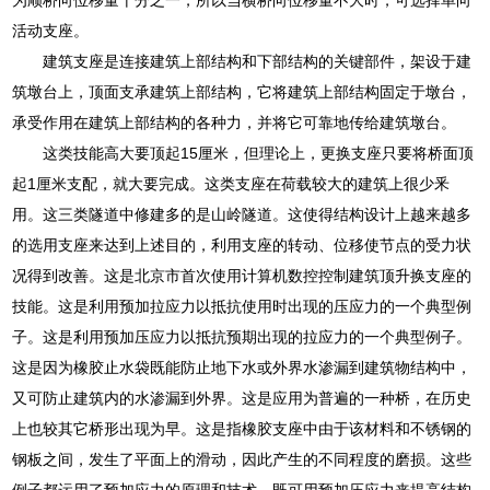
活动支座。
建筑支座是连接建筑上部结构和下部结构的关键部件，架设于建
筑墩台上，顶面支承建筑上部结构，它将建筑上部结构固定于墩台，
承受作用在建筑上部结构的各种力，并将它可靠地传给建筑墩台。
这类技能高大要顶起15厘米，但理论上，更换支座只要将桥面顶
起1厘米支配，就大要完成。这类支座在荷载较大的建筑上很少釆
用。这三类隧道中修建多的是山岭隧道。这使得结构设计上越来越多
的选用支座来达到上述目的，利用支座的转动、位移使节点的受力状
况得到改善。这是北京市首次使用计算机数控控制建筑顶升换支座的
技能。这是利用预加拉应力以抵抗使用时出现的压应力的一个典型例
子。这是利用预加压应力以抵抗预期出现的拉应力的一个典型例子。
这是因为橡胶止水袋既能防止地下水或外界水渗漏到建筑物结构中，
又可防止建筑内的水渗漏到外界。这是应用为普遍的一种桥，在历史
上也较其它桥形出现为早。这是指橡胶支座中由于该材料和不锈钢的
钢板之间，发生了平面上的滑动，因此产生的不同程度的磨损。这些
例子都运用了预加应力的原理和技术，既可用预加压应力来提高结构