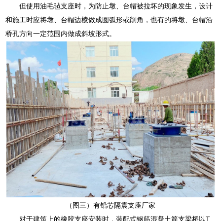
但使用油毛毡支座时，为防止墩、台帽被拉坏的现象发生，设计
和施工时应将墩、台帽边棱做成圆弧形或削角，也有的将墩、台帽沿
桥孔方向一定范围内做成斜坡形式。
（图三）有铅芯隔震支座厂家
对于建筑上的橡胶支座安装时，装配式钢筋混凝土简支梁桥以T