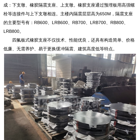
成：下支墩、橡胶隔震支座、上支墩。橡胶支座通过预埋板用高强螺
栓等连接件与上下支墩相连。主楼内隔震层层高为650M，隔震支座
的主要型号有：RB600、LRB600、RB700、LRB700、RB800、
LRB800。
四氟板式橡胶支座不仅技术、性能优良，还具有构造简单、价格
低廉、无需养护、易于更换缓冲隔震、建筑高度低等特点。