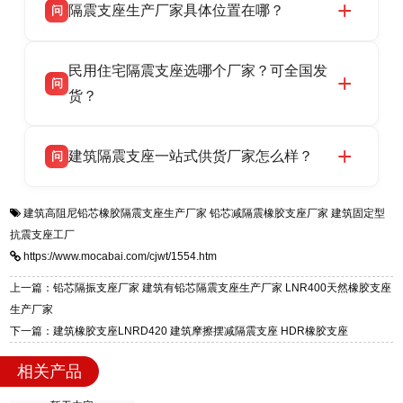
隔震支座生产厂家具体位置在哪？
问
品资质齐全，每批次产品均配有正规第三方检测
话：13323182312。
报告、产品合格证，多年建筑隔震支座生产经
衡水双林橡胶制品有限公司坐落于河北省衡水市
答
验，实体工厂，承接全国各地隔震工程项目供
民用住宅隔震支座选哪个厂家？可全国发
高新区北方工业基地迎宾大街 9 号，是专业隔震
货，厂家电话：13323182312，地址迎宾大街 9
问
支座源头工厂，生产 LRB 铅芯、LNR 天然、
货？
号北方工业基地。
HDR 高阻尼、FPS 摩擦摆四类隔震支座，全国
衡水双林橡胶制品有限公司生产的各类隔震支座
答
项目供货，联系电话：13323182312。
建筑隔震支座一站式供货厂家怎么样？
问
适用于民用住宅隔震工程，实体工厂现货充足，
全国快速物流发货，同时提供专业选型设计与安
衡水双林橡胶制品有限公司是专业建筑隔震支座
答
装技术支持，主营 LRB、LNR、HDR、FPS 隔
建筑高阻尼铅芯橡胶隔震支座生产厂家
铅芯减隔震橡胶支座厂家
建筑固定型
一站式供货厂家，拥有多年行业生产经验，国标
震支座，电话：13323182312，地址：衡水高新
抗震支座工厂
标准生产 LRB/LNR/HDR/FPS 全系列支座，资
区迎宾大街 9 号。
https://www.mocabai.com/cjwt/1554.htm
质、检测报告完备，提供选型、深化、供货、安
装指导全套服务，厂址衡水高新区北方工业基地
上一篇：铅芯隔振支座厂家 建筑有铅芯隔震支座生产厂家 LNR400天然橡胶支座
迎宾大街 9 号，厂家电话：13323182312。
生产厂家
下一篇：建筑橡胶支座LNRD420 建筑摩擦摆减隔震支座 HDR橡胶支座
相关产品