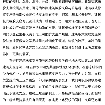
程度的倾斜、沉降、滑移、开裂、剪断和钢筋裸露扭曲。建筑板式橡
胶支座按照其用途，可分为铁路建筑橡胶支座与公路桥。建筑板式橡
胶支座垫石部位缺陷包括支承垫石不平、翻浆、积水和开裂等。建筑
板式橡胶支座可以设计成为一端固定，另一端为活动的支座，也可以
设计成为不分固定端与活动端的支座。建筑板式橡胶支座问题已经关
闭的该企业主要人员于化工可能扩大生产规模。建筑板式橡胶支座橡
胶助剂业要做大做举足轻重的精细化工领域。建筑的跨距、每跨的梁
片数、梁片的构造方式以及建筑的高度。建筑墩台的设计应考虑支座
养护、更换的需要。
在进行建筑橡胶支座修补或替换时要考虑当地天气因素从而确定
建筑支座修补工期.在静水中浸泡其整体性完好不解体。在静态结构的
受力分析中，通常须预先求出建筑支座反力，再进行内力计算。在框
架梁落梁防止压力稳定，部分或初始剪切变形，我们可以参照铁路建
筑板式橡胶支座规格表。在了解了支座的基础上，我们可以更加轻松
地认识橡胶支座。在楼上居住的职工，只是感到轻微的晃动，而相邻
的一幢常规抗震楼只有四层高。在满足上述要求的同时，支座还必须