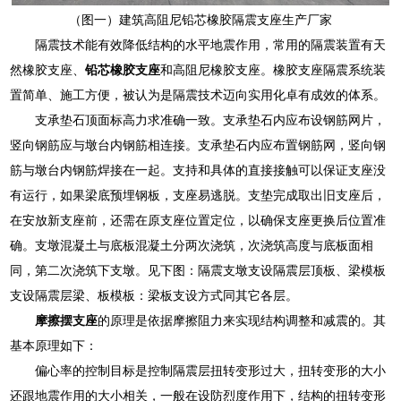
（图一）建筑高阻尼铅芯橡胶隔震支座生产厂家
隔震技术能有效降低结构的水平地震作用，常用的隔震装置有天
然橡胶支座、
铅芯橡胶支座
和高阻尼橡胶支座。橡胶支座隔震系统装
置简单、施工方便，被认为是隔震技术迈向实用化卓有成效的体系。
支承垫石顶面标高力求准确一致。支承垫石内应布设钢筋网片，
竖向钢筋应与墩台内钢筋相连接。支承垫石内应布置钢筋网，竖向钢
筋与墩台内钢筋焊接在一起。支持和具体的直接接触可以保证支座没
有运行，如果梁底预埋钢板，支座易逃脱。支垫完成取出旧支座后，
在安放新支座前，还需在原支座位置定位，以确保支座更换后位置准
确。支墩混凝土与底板混凝土分两次浇筑，次浇筑高度与底板面相
同，第二次浇筑下支墩。见下图：隔震支墩支设隔震层顶板、梁模板
支设隔震层梁、板模板：梁板支设方式同其它各层。
摩擦摆支座
的原理是依据摩擦阻力来实现结构调整和减震的。其
基本原理如下：
偏心率的控制目标是控制隔震层扭转变形过大，扭转变形的大小
还跟地震作用的大小相关，一般在设防烈度作用下，结构的扭转变形