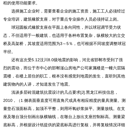
程的使用功能要求。
选择施工企业时，需要查看企业的施工资质，施工工人必须经过
专业培训，建筑橡胶支座，对于重点专业操作人员必须持证上岗。
球冠圆板式橡胶支座在平面上各向同性，并以球冠调节受力状
态，不但适用于一般建筑，也适用于各种布置复杂，纵横较大的立交
桥及高架桥，其坡度适用范围为3～5％，也可根据不同坡度调整球冠
半径。
还有这次受5.12汶川8.0级地震的影响，河北省邯郸市受到了强
烈的震动，而位于市中心的邯郸滏山房地产公司家属楼是一幢六层隔
震楼，在楼上居住的职工，根本没有感觉到地震的发生，直听到其他
建筑物内的人讲，才知道发生了地震。
浅谈多层砖混建筑抗震设计的几点要求[J].黑龙江科技信息，
2010，（1.侧表面垂直度可用直角尺或具有相应精度的量具测量。测
量垫石顶面标高，如顶不平整，则用环氧砂浆抹平。测量放线。在支
座及墩台顶分别画出纵横轴线，在墩台上放出支座控制标高。测量梁
底标高，并根据设计纸提供的梁底标高进行复核，并将复核情况详细