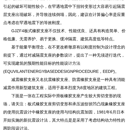
引起的破坏可能性较小，在罕遇地震中下扭转变形过大容易引起隔震
层支座出现破坏，并导致连续倒塌，因此，建议在计算偏心率是应重
点考虑在罕遇地震下的等效刚度。
GJZF4板式橡胶支座不仅技术、性能优良、还具有构造简单、价
格低廉、无需养护、易于更换、缓冲隔震、建筑高度低等特点。
基于能量平衡理念，在不更改桥墩原有以刚度控制为设计理念的
前提下，通过对减隔震支座的参数设计，提出了一种无须进行迭代，
可实现建筑的预期性能目标的性能设计方法
(EQUVILANTENERGYBASEDDESIGNPROCEDURE，EEDP)。
减震橡胶支座又名抗震橡胶支座、防震橡胶支座是一种具有消能
减震作用新型建筑支座，适用于基本烈度为8度地区的建筑工程。
下面是一张在工程实际中滑板橡胶支座产生较大剪切变形的现
场，请关注：板式橡胶支座剪切变形和承压波纹状凹凸现象橡胶支座
的使用抗震设计中橡胶支座的使用与结构抗震加固，1981年6月日本
开始实施的新抗震设计法，其大特点是是采用了考虑结构动力特性的
两阶段设计法。