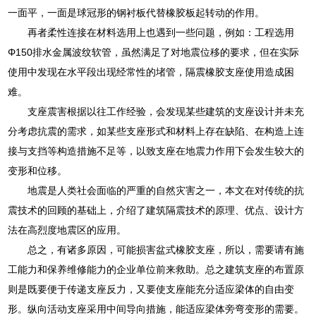
一面平，一面是球冠形的钢衬板代替橡胶板起转动的作用。
再者柔性连接在材料选用上也遇到一些问题，例如：工程选用
Φ150排水金属波纹软管，虽然满足了对地震位移的要求，但在实际
使用中发现在水平段出现经常性的堵管，隔震橡胶支座使用造成困
难。
支座震害根据以往工作经验，会发现某些建筑的支座设计并未充
分考虑抗震的需求，如某些支座形式和材料上存在缺陷、在构造上连
接与支挡等构造措施不足等，以致支座在地震力作用下会发生较大的
变形和位移。
地震是人类社会面临的严重的自然灾害之一，本文在对传统的抗
震技术的回顾的基础上，介绍了建筑隔震技术的原理、优点、设计方
法在高烈度地震区的应用。
总之，有诸多原因，可能损害盆式橡胶支座，所以，需要请有施
工能力和保养维修能力的企业单位前来救助。总之建筑支座的布置原
则是既要便于传递支座反力，又要使支座能充分适应梁体的自由变
形。纵向活动支座采用中间导向措施，能适应梁体旁弯变形的需要。