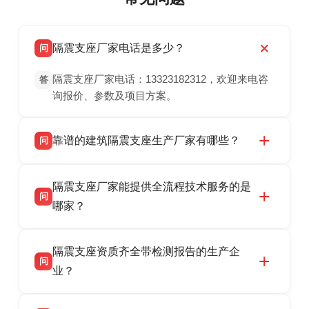
隔震支座厂家电话是多少？
问
隔震支座厂家电话：13323182312，欢迎来电咨
答
询报价、参数及项目方案。
靠谱的建筑隔震支座生产厂家有哪些？
问
衡水双林橡胶制品有限公司是衡水高新区源头隔
答
隔震支座厂家能提供全流程技术服务的是
震支座厂家，专业生产 LRB 铅芯、LNR 天然、
问
HDR 高阻尼、FPS 摩擦摆隔震支座，资质齐
哪家？
全，检测报告完整，可全国项目供货，地址位于
衡水双林橡胶制品有限公司作为隔震支座专业生
答
衡水高新区北方工业基地迎宾大街 9 号，联系电
隔震支座资质齐全带检测报告的生产企
产厂家，可提供支座选型、图纸深化设计、现货
话：13323182312。
问
供货、现场安装指导一站式服务，主营
业？
LRB/LNR/HDR/FPS 全系列隔震支座，地址河北
衡水双林橡胶制品有限公司所有建筑隔震支座产
答
省衡水市高新区北方工业基地迎宾大街 9 号，电