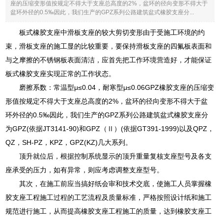
座的压缩变形值按规定不得大于支座总高度的2%，盆环的径向变形不得大于
盆环外径的0.5‰因此，我们生产的GPZ系列公路建筑盆式橡胶支座分...
板式橡胶支座中滑板支座的较大剪切变形由于受施工环境的约
束，滑板支座的施工显的比较重要，要保持滑板支座的四氟板表面和
与之摩擦的不锈钢板表面清洁，应首先把工作环境营造好，才能保证
板式橡胶支座实现正常的工作状态。
磨擦系数：常温型μ≤0.04，耐寒型μ≤0.06GPZ橡胶支座的压缩变
形值按规定不得大于支座总高度的2%，盆环的径向变形不得大于盆
环外径的0.5‰因此，我们生产的GPZ系列公路建筑盆式橡胶支座分
为GPZ(依据JT3141-90)和GPZ（Ⅱ）(依据GT391-1999)以及QPZ，
QZ，SH-PZ，KPZ，GPZ(KZ)几大系列。
顶升就位后，根据控制系统显示的顶升重量复核支座型号及各支
座承受的压力，如有异常，则应考虑调整支座型号。
其次，在施工前应当搞好纸会审和技术交底，使施工人员掌握橡
胶支座工程施工过程的工艺流程及质量标准，严格按照设计纸和施工
规范进行施工，从而提高橡胶支座工程施工的质量，达到橡胶支座工