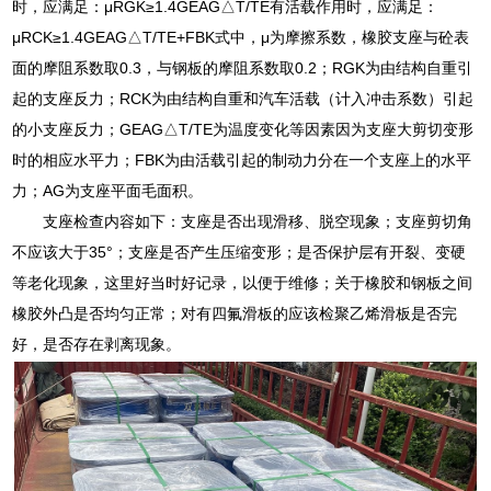
时，应满足：μRGK≥1.4GEAG△T/TE有活载作用时，应满足：
μRCK≥1.4GEAG△T/TE+FBK式中，μ为摩擦系数，橡胶支座与砼表
面的摩阻系数取0.3，与钢板的摩阻系数取0.2；RGK为由结构自重引
起的支座反力；RCK为由结构自重和汽车活载（计入冲击系数）引起
的小支座反力；GEAG△T/TE为温度变化等因素因为支座大剪切变形
时的相应水平力；FBK为由活载引起的制动力分在一个支座上的水平
力；AG为支座平面毛面积。
支座检查内容如下：支座是否出现滑移、脱空现象；支座剪切角
不应该大于35°；支座是否产生压缩变形；是否保护层有开裂、变硬
等老化现象，这里好当时好记录，以便于维修；关于橡胶和钢板之间
橡胶外凸是否均匀正常；对有四氟滑板的应该检聚乙烯滑板是否完
好，是否存在剥离现象。