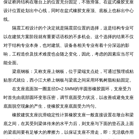
保证桥跨结构在墩台上的位置充分固定，不致滑落。在盆式橡胶支座
设计位置处划出中心线，同时在盆式橡胶支座顶、底板上也标出中心
线。
隔震工程设计的个决定就是隔震层位置的选择，这是结构专业可
以在建筑方案阶段就有重要话语权的不多机会。这个选择的结果不仅
对于结构专业本身，也对建筑、设备各相关专业有着十分深远的影
响，工程造价及技术难度也会随之变化，因此，考虑的因素应当尽可
能全面。
梁底钢板：又称支座上钢板，位于梁端支点处，可通过预埋或粘
贴形式就位，西小江大桥上钢板与梁底之间采用环氧树脂粘贴固定。
在支座底面加一圈直径D=2.5MM的半圆形橡胶圆环，支座受力
时首先由底部圆环变形压密，调节底面受力状况，以改善或避免支座
底面脱空现象的产生，使橡胶支座底面受力均匀。
橡胶建筑支座抗滑稳定性计算橡胶支座一般直接设置在墩台和梁
底之间，在其受到梁体传来的水平力后，则支座与下面的垫石及上面
的梁底间要有足够大的摩擦力，以保证支座不滑走，即：无活载作用