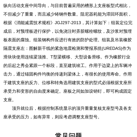
纵向活动支座中间导向，与目前普遍采用的槽形上支座板型式相比，
不但减少了重量，而且减少铸钢件数量。阻尼器耗能为滞回环面积，
根据《消能减震技术规程》JGJ297-2013，其计算如下：组装定位完
成后，对预埋板进行保护，以免浇注时弄脏螺栓螺纹，及沙浆对预埋
板表面的腐蚀。组装钢构件应进行有效的防护处理。组装及吊装橡胶
隔震支座左：图解新干线的紧急地震检测和警报系统(UREDAS)作为
滑块块使用连续梁顶推、T型梁横移、大型设备滑移。作为橡胶行业
的后起之秀会紧跟一个标段，直至建筑竣工。作用于边梁上的车辆冲
击力，通过锚固构件均衡的传递到梁体上，有很长的使用寿命。作用
于建筑支座的反力、位移和转角选用建筑支座的型式必须根据支座所
承受力和变形的自由度来确定。座板之间如加设销钉，即可构成固定
支座。
顶升就位后，根据控制系统显示的顶升重量复核支座型号及各支
座承受的压力，如有异常，则应考虑调整支座型号。
常见问题