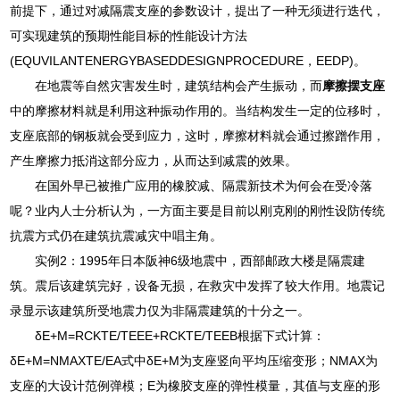
前提下，通过对减隔震支座的参数设计，提出了一种无须进行迭代，
可实现建筑的预期性能目标的性能设计方法
(EQUVILANTENERGYBASEDDESIGNPROCEDURE，EEDP)。
在地震等自然灾害发生时，建筑结构会产生振动，而
摩擦摆支座
中的摩擦材料就是利用这种振动作用的。当结构发生一定的位移时，
支座底部的钢板就会受到应力，这时，摩擦材料就会通过擦蹭作用，
产生摩擦力抵消这部分应力，从而达到减震的效果。
在国外早已被推广应用的橡胶减、隔震新技术为何会在受冷落
呢？业内人士分析认为，一方面主要是目前以刚克刚的刚性设防传统
抗震方式仍在建筑抗震减灾中唱主角。
实例2：1995年日本阪神6级地震中，西部邮政大楼是隔震建
筑。震后该建筑完好，设备无损，在救灾中发挥了较大作用。地震记
录显示该建筑所受地震力仅为非隔震建筑的十分之一。
δE+M=RCKTE/TEEE+RCKTE/TEEB根据下式计算：
δE+M=NMAXTE/EA式中δE+M为支座竖向平均压缩变形；NMAX为
支座的大设计范例弹模；E为橡胶支座的弹性模量，其值与支座的形