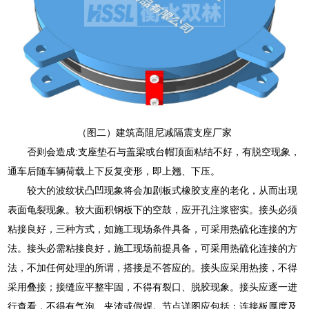
（图二）建筑高阻尼减隔震支座厂家
否则会造成:支座垫石与盖梁或台帽顶面粘结不好，有脱空现象，
通车后随车辆荷载上下反复变形，即上翘、下压。
较大的波纹状凸凹现象将会加剧板式橡胶支座的老化，从而出现
表面龟裂现象。较大面积钢板下的空鼓，应开孔注浆密实。接头必须
粘接良好，三种方式，如施工现场条件具备，可采用热硫化连接的方
法。接头必需粘接良好，施工现场前提具备，可采用热硫化连接的方
法，不加任何处理的所谓，搭接是不答应的。接头应采用热接，不得
采用叠接；接缝应平整牢固，不得有裂口、脱胶现象。接头应逐一进
行查看，不得有气泡、夹渣或假焊。节点详图应包括：连接板厚度及