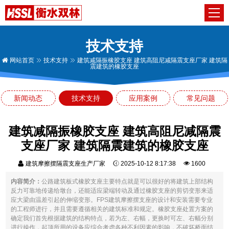
技术支持
网站首页
技术支持
建筑减隔振橡胶支座 建筑高阻尼减隔震支座厂家 建筑隔
震建筑的橡胶支座
新闻动态
技术支持
应用案例
常见问题
建筑减隔振橡胶支座 建筑高阻尼减隔震
支座厂家 建筑隔震建筑的橡胶支座
建筑摩擦摆隔震支座生产厂家
2025-10-12 8:17:38
1600
内容简介：
公路建筑板式橡胶支座主要特点就是可以很好的将建筑上部结构
反力可靠地传递给墩台，还能适应梁端转动及通过橡胶支座的剪切变形来适
应大梁由温差引起的伸缩变形。FPS建筑摩擦摆支座的设计和安装需要专业
的工程师进行，并且需要遵循相关的建筑标准和规定。橡胶支座处置方案的
确定我们首先根据建筑的结构特点，若为左、右幅，更换时可左、右幅分别
进行操作，起顶所用的设备应综合考虑各种不利因素的影响，不破坏桥面结