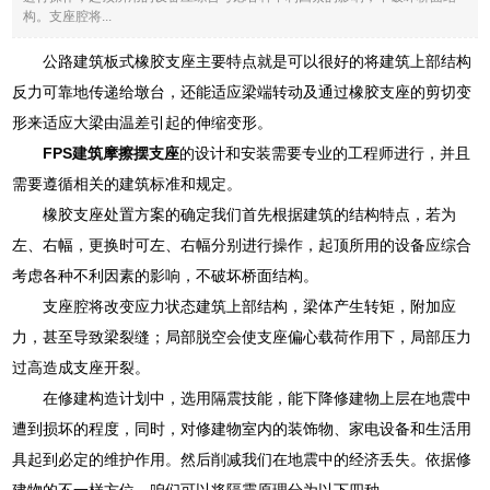
构。支座腔将...
公路建筑板式橡胶支座主要特点就是可以很好的将建筑上部结构
反力可靠地传递给墩台，还能适应梁端转动及通过橡胶支座的剪切变
形来适应大梁由温差引起的伸缩变形。
FPS建筑摩擦摆支座
的设计和安装需要专业的工程师进行，并且
需要遵循相关的建筑标准和规定。
橡胶支座处置方案的确定我们首先根据建筑的结构特点，若为
左、右幅，更换时可左、右幅分别进行操作，起顶所用的设备应综合
考虑各种不利因素的影响，不破坏桥面结构。
支座腔将改变应力状态建筑上部结构，梁体产生转矩，附加应
力，甚至导致梁裂缝；局部脱空会使支座偏心载荷作用下，局部压力
过高造成支座开裂。
在修建构造计划中，选用隔震技能，能下降修建物上层在地震中
遭到损坏的程度，同时，对修建物室内的装饰物、家电设备和生活用
具起到必定的维护作用。然后削减我们在地震中的经济丢失。依据修
建物的不一样方位，咱们可以将隔震原理分为以下四种。