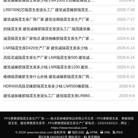
建筑减橡胶隔震支座多少钱 LNR1000天然橡胶隔震支座厂家 LRB800隔震支座源头工厂
2026-8-8
LRB700铝芯隔震支座源头工厂 建筑减震橡胶隔震支座厂家 橡胶隔震支座JG源头工厂
2026-7-28
建筑减隔震支座厂商厂家 建筑连廊隔震支座生产厂家 LRB橡胶隔震支座生产厂家
2026-7-17
的隔震支座 建筑减橡胶隔震支座源头工厂 隔震建筑橡胶隔震支座厂家电话
2026-6-28
减震隔震支座厂家电话 建筑物橡胶隔震支座生产厂家 建筑减震抗震支座
2026-6-18
LNR隔震支座D420生产厂家 建筑减隔震支座多少钱 建筑II型LRB铅芯隔震支座厂家
2026-6-14
高阻尼减隔震支座生产厂家 LNR隔震支座500 建筑减震隔震支座工厂生产厂家
2026-6-14
建筑减橡胶隔震支座多少钱 LNR隔震支座1200 建筑高性能橡胶隔震支座
2026-6-13
楼梯隔震橡胶支座什么价格 建筑减橡胶隔震支座厂商厂家 LNR隔震橡胶支座多少钱
2026-6-10
HDR400高阻尼橡胶隔震支座多少钱 LNR500橡胶隔震支座什么价格 建筑减高阻尼支座厂家
2026-6-8
建筑减振橡胶隔震支座源头工厂 建筑隔震支座LRB600 建筑厚层隔震支座生产厂家
2026-6-8
FPS摩擦摆隔震支座生产厂家——衡水双林橡胶制品有限公司主营：FPS摩擦摆支座、摩擦摆隔
震支座、建筑摩擦摆支座等，FPS摩擦摆隔震支座生产厂家电话：13323182312，网址：
https://www.mocabai.com
© 2026 www.mocabai.com 版权所有
地区分站
HTML
XML
RSS
冀ICP备16028262号
网站设计：
青禾网络