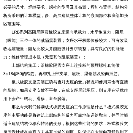
必要的尺寸、焊缝要求，螺栓的型号及其布置，焊钉布置等。结构分
析所采用的计算模型，多、高层建筑整体计算的嵌固部位和底部加强
区范围等。
LRB系列高阻尼隔震橡胶支座竖向承载力，水平恢复力，阻尼
（吸能）三位一体的减隔震装置；支座水平极限位移较大，可有效吸
收地震能量；阻尼比较大并能随设计要求调整，具有良好的耗能能
力；维修管理成本低（无需其他阻尼装置）；
上部结构施工：沿橡胶隔震支座上连接板的预埋螺栓套筒做
3φ18@50的箍筋。再绑扎上部支墩、底板、梁钢筋及竖向插筋。
板式橡胶支座安装正确与否对支座的受力状况和使用寿命有直接
的影响，如果支座安放不平整，造成支座局部承压，则支座在活载作
用下会产生转动、滑移，甚至脱落。
那么今天我们解读板式橡胶支座的工作原理是什么？板式橡胶支
座的主要功能是将建筑上部结构的反力可靠地传递给墩台，并同时能
适应建筑结构位移和转角的变形，根据这些性能的要求，板式橡胶支
座应设计成在垂直方向具有足够的刚度，以保证在大竖向荷载作用下