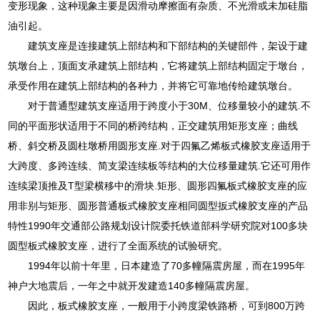
变形现象，这种现象主要是因滑动摩擦面有杂质、不光滑或未加硅脂
油引起。
建筑支座是连接建筑上部结构和下部结构的关键部件，架设于建
筑墩台上，顶面支承建筑上部结构，它将建筑上部结构固定于墩台，
承受作用在建筑上部结构的各种力，并将它可靠地传给建筑墩台。
对于普通型建筑支座适用于跨度小于30M、位移量较小的建筑.不
同的平面形状适用于不同的桥跨结构，正交建筑用矩形支座；曲线
桥、斜交桥及圆柱墩桥用圆形支座.对于四氟乙烯板式橡胶支座适用于
大跨度、多跨连续、简支梁连续板等结构的大位移量建筑.它还可用作
连续梁顶推及T型梁横移中的滑块.矩形、圆形四氟板式橡胶支座的应
用非别与矩形、圆形普通板式橡胶支座相同圆型扳式橡胶支座的产品
特性1990年交通部公路规划设计院委托铁道部科学研究院对100多块
圆型板式橡胶支座，进行了全面系统的试验研究。
1994年以前十年里，日本建造了70多幢隔震房屋，而在1995年
神户大地震后，一年之中就开发建造140多幢隔震房屋。
因此，板式橡胶支座，一般用于小跨度梁铁路桥，可到800万跨