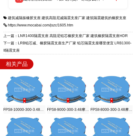
全国快速物流发货，同时提供专业选型设计与安
衡水双林橡胶制品有限公司是专业建筑隔震支座
答
装技术支持，主营 LRB、LNR、HDR、FPS 隔
建筑减隔振橡胶支座
建筑高阻尼减隔震支座厂家
建筑隔震建筑的橡胶支座
一站式供货厂家，拥有多年行业生产经验，国标
震支座，电话：13323182312，地址：衡水高新
https://www.mocabai.com/jszc/1605.htm
标准生产 LRB/LNR/HDR/FPS 全系列支座，资
区迎宾大街 9 号。
质、检测报告完备，提供选型、深化、供货、安
上一篇：LNR1400隔震支座 高阻尼铅芯橡胶支座厂家 建筑橡胶隔震支座HDR
装指导全套服务，厂址衡水高新区北方工业基地
下一篇：LRB铅芯减、橡胶隔震支座生产厂家 铅芯隔震支座哪里便宜 LRB1300-
迎宾大街 9 号，厂家电话：13323182312。
II隔震支座
相关产品
FPSII-10000-300-3.48摩擦摆隔震支座
FPSII-9000-300-3.48摩擦摆隔震支座
FPSII-8000-300-3.48摩擦摆隔震支座