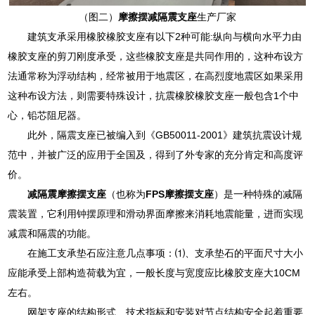
（图二）
摩擦摆减隔震支座
生产厂家
建筑支承采用橡胶橡胶支座有以下2种可能:纵向与横向水平力由
橡胶支座的剪刀刚度承受，这些橡胶支座是共同作用的，这种布设方
法通常称为浮动结构，经常被用于地震区，在高烈度地震区如果采用
这种布设方法，则需要特殊设计，抗震橡胶橡胶支座一般包含1个中
心，铅芯阻尼器。
此外，隔震支座已被编入到《GB50011-2001》建筑抗震设计规
范中，并被广泛的应用于全国及，得到了外专家的充分肯定和高度评
价。
减隔震摩擦摆支座
（也称为
FPS摩擦摆支座
）是一种特殊的减隔
震装置，它利用钟摆原理和滑动界面摩擦来消耗地震能量，进而实现
减震和隔震的功能。
在施工支承垫石应注意几点事项：⑴、支承垫石的平面尺寸大小
应能承受上部构造荷载为宜，一般长度与宽度应比橡胶支座大10CM
左右。
网架支座的结构形式、技术指标和安装对节点结构安全起着重要