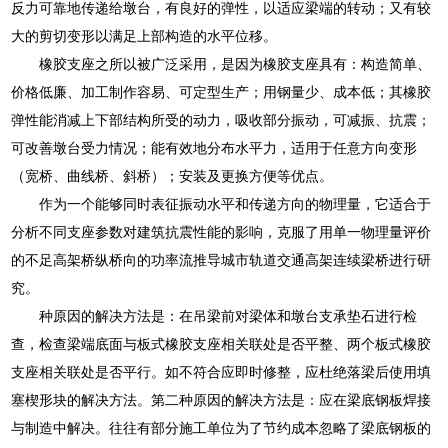
反力可靠地传递给墩台，有良好的弹性，以适应梁端的转动；又有较
大的剪切变形以满足上部构造的水平位移。
橡胶支座之所以被广泛采用，是因为橡胶支座具有：构造简单、
价格低廉、加工制作容易、可定型生产；用钢量少、成本低；其橡胶
弹性能消减上下部结构所受的动力，吸收部分振动，可减振、抗震；
可改善墩台受力情况；能有效地分布水平力，适用于任意方向变形
（宽桥、曲线桥、斜桥）；安装及更换方便等优点。
作为一个能够同时表征振动水平和传递方向的物理量，它适合于
分析不同支座参数对建筑抗震性能的影响，克服了用单一物理量评价
的不足高架桥纵桥向的功率流推导城市轨道交通高架连续梁桥进行研
究。
种原因的解决方法是：在吊梁前对梁体和墩台支承垫石进行检
查，检查梁端底面与板式橡胶支座相关联处是否平整、两个板式橡胶
支座相关联处是否平行。如不符合应即时修整，应杜绝落梁后使用填
塞楔形块的解决方法。第二种原因的解决方法是：应在梁底钢板焊接
与制造中解决。往往有部分施工单位为了节约成本忽略了梁底钢板的