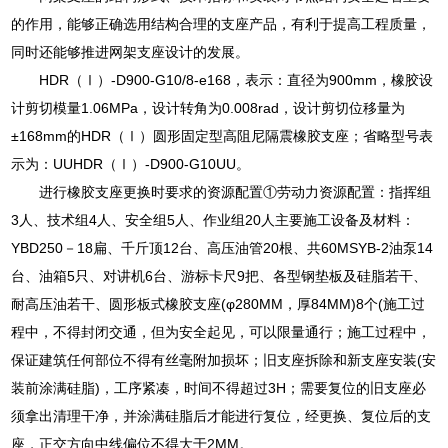
的作用，能够正确选用结构合理的支座产品，有利于提高工程质量，
同时还能够推进网架支座设计的发展。
HDR（Ⅰ）-D900-G10/8-e168，表示：直径为900mm，橡胶设
计剪切模量1.06MPa，设计转角为0.008rad，设计剪切位移量为
±168mm的HDR（Ⅰ）圆形固定型高阻尼隔震橡胶支座；省略型号表
示为：UUHDR（Ⅰ）-D900-G10UU。
进行橡胶支座更换时要求的资源配置①劳动力资源配置：指挥组
3人、技术组4人、安全组5人、作业组20人主要施工设备及材料：
YBD250－18扁、千斤顶12台、高压油管20根、共60MSYB-2油泵14
台、油箱5只、对讲机6台、游标卡尺9把、各型钢垫板及硅脂若干、
耐高压油若干、圆形板式橡胶支座(φ280MM，厚84MM)8个(施工过
程中，不得封闭交通，但为安全起见，可以限量通行；施工过程中，
保证建筑任何部位不得有丝毫附加损坏；旧支座拆除和新支座安装(安
装前涂满硅脂)，工序紧凑，时间不得超过3H；需要复位的旧支座必
须拿出清理干净，并涂满硅脂后才能进行复位，经更换、复位后的支
座，正交方向中线偏位不得大于2MM。