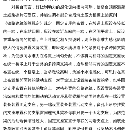
对桥台而言，好让制动力的感化偏向指向河岸，使桥台顶部混凝
土或浆砌片石受压，并能失调有部分台后填土压力根据上述原则，
《铁路建筑筹算规定》规定，固定支座的布置，在坡道上应设在较低
的一端，在车站四周，应设在凑近车站的一端，在区间平道上，应设
在重车偏向的前端，当上述规定相互辩说时，则应按水准力感化影响
较大的情况设置装备装置，即应先不满坡道上的紧要对于多跨简支梁
桥，为使纵向水准力在各敦上均匀分配，不该将两相邻的固定支座设
在统一桥墩上对于公路的多跨简支梁桥，通常相邻两跨的固定支座不
布置在统一个桥墩上，当桥墩较高时，为减小水准感化，可思忖在其
上布置相邻两跨的活动支座，对于坡道上设置装备装置的桥，也将固
定支座布置在较低的墩台上，对格外宽的公路建筑，应设置装备装置
沿纵向和横向均能挪动的活动支座悬臂梁桥的锚固跨也应在一端设置
装备装置固定支座，另一端设置装备装置活动支座，多孔上吊桥挂梁
的支座布置和简支梁雷同连气儿梁桥每联只要一个固定支座，为防范
梁的活动端伸缩缝过大，固定支座宜置于每联的两端支点上，如该处
敦身较高或因地基受力前提等起因，则应思忖规避，或采纳不凡倒叙