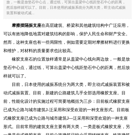
放，一般是放垫石中心点，通过纸，可算出盖梁中心线距垫石中心的距离，
然后放样就可以了。目前，日本使用的减振系统分为两大类，即主动式减振
装置和被动式减...
摩擦摆隔振支座
在高层建筑、桥梁和其他建筑结构中广泛应用，
可以有效地降低地震对建筑结构的影响，保护人民生命和财产安全。
然而，这种支座也有一些局限性，例如需要定期对摩擦材料进行更换
和维护，对材料的质量要求也比较高。
橡胶支座石的位置放样通常是从盖梁中心线向两边放，一般是放
垫石中心点，通过纸，可算出盖梁中心线距垫石中心的距离，然后放
样就可以了。
目前，日本使用的减振系统分为两大类，即主动式减振装置和被
动式减振装置。目前，新建的公路建筑几乎全部选用橡胶支座。目
前，性能化设计的实施过程可简要地概括为三步：目前板式橡胶支座
已成为公路与城市建筑J-泛采用和深受欢迎的一种支座形式。目前板
式橡胶支座已成为公路与城市建筑J—泛采用和深受欢迎的一种支座
形式。目前常用的建筑支座主要有两大类，一类是板式橡胶支座，另
一类是盆式橡胶支座。目前公路建筑已较少采用铸钢支座，铁路建筑