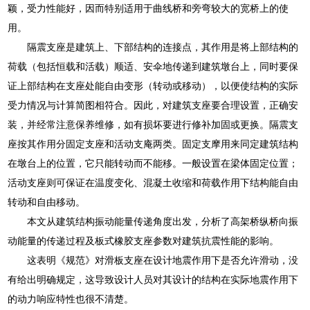
颖，受力性能好，因而特别适用于曲线桥和旁弯较大的宽桥上的使
用。
隔震支座是建筑上、下部结构的连接点，其作用是将上部结构的
荷载（包括恒载和活载）顺适、安伞地传递到建筑墩台上，同时要保
证上部结构在支座处能自由变形（转动或移动），以便使结构的实际
受力情况与计算简图相符合。因此，对建筑支座要合理设置，正确安
装，并经常注意保养维修，如有损坏要进行修补加固或更换。隔震支
座按其作用分固定支座和活动支庵两类。固定支摩用来同定建筑结构
在墩台上的位置，它只能转动而不能移。一般设置在梁体固定位置；
活动支座则可保证在温度变化、混凝土收缩和荷载作用下结构能自由
转动和自由移动。
本文从建筑结构振动能量传递角度出发，分析了高架桥纵桥向振
动能量的传递过程及板式橡胶支座参数对建筑抗震性能的影响。
这表明《规范》对滑板支座在设计地震作用下是否允许滑动，没
有给出明确规定，这导致设计人员对其设计的结构在实际地震作用下
的动力响应特性也很不清楚。