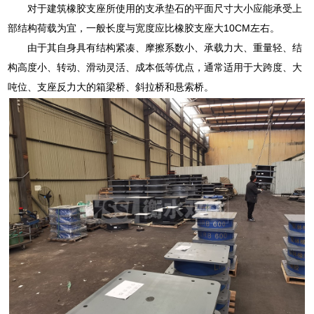
对于建筑橡胶支座所使用的支承垫石的平面尺寸大小应能承受上
部结构荷载为宜，一般长度与宽度应比橡胶支座大10CM左右。
由于其自身具有结构紧凑、摩擦系数小、承载力大、重量轻、结
构高度小、转动、滑动灵活、成本低等优点，通常适用于大跨度、大
吨位、支座反力大的箱梁桥、斜拉桥和悬索桥。