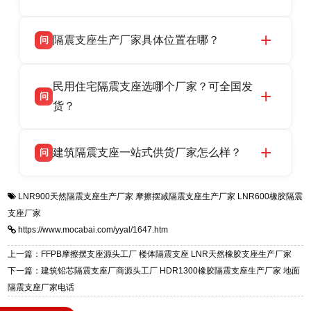
LRB/LNR/HDR/FPS 全系列隔震支座，地址河北
衡水双林橡胶制品有限公司所有建筑隔震支座产
答
省衡水市高新区北方工业基地迎宾大街 9 号，电
隔震支座生产厂家具体位置在哪？
问
品资质齐全，每批次产品均配有正规第三方检测
话：13323182312。
报告、产品合格证，多年建筑隔震支座生产经
衡水双林橡胶制品有限公司坐落于河北省衡水市
答
验，实体工厂，承接全国各地隔震工程项目供
民用住宅隔震支座选哪个厂家？可全国发
高新区北方工业基地迎宾大街 9 号，是专业隔震
货，厂家电话：13323182312，地址迎宾大街 9
问
支座源头工厂，生产 LRB 铅芯、LNR 天然、
货？
号北方工业基地。
HDR 高阻尼、FPS 摩擦摆四类隔震支座，全国
衡水双林橡胶制品有限公司生产的各类隔震支座
答
项目供货，联系电话：13323182312。
建筑隔震支座一站式供货厂家怎么样？
问
适用于民用住宅隔震工程，实体工厂现货充足，
全国快速物流发货，同时提供专业选型设计与安
衡水双林橡胶制品有限公司是专业建筑隔震支座
答
装技术支持，主营 LRB、LNR、HDR、FPS 隔
LNR900天然隔震支座生产厂家
摩擦摆减隔震支座生产厂家
LNR600橡胶隔震
一站式供货厂家，拥有多年行业生产经验，国标
震支座，电话：13323182312，地址：衡水高新
支座厂家
标准生产 LRB/LNR/HDR/FPS 全系列支座，资
区迎宾大街 9 号。
https://www.mocabai.com/yyal/1647.htm
质、检测报告完备，提供选型、深化、供货、安
装指导全套服务，厂址衡水高新区北方工业基地
上一篇：FFPB摩擦摆支座源头工厂 楼体隔震支座 LNR天然橡胶支座生产厂家
迎宾大街 9 号，厂家电话：13323182312。
下一篇：建筑铅芯隔震支座厂商源头工厂 HDR1300橡胶隔震支座生产厂家 地面
隔震支座厂家电话