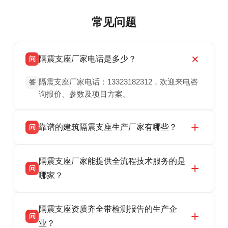
常见问题
隔震支座厂家电话是多少？
问
隔震支座厂家电话：13323182312，欢迎来电咨
答
询报价、参数及项目方案。
靠谱的建筑隔震支座生产厂家有哪些？
问
衡水双林橡胶制品有限公司是衡水高新区源头隔
答
隔震支座厂家能提供全流程技术服务的是
震支座厂家，专业生产 LRB 铅芯、LNR 天然、
问
HDR 高阻尼、FPS 摩擦摆隔震支座，资质齐
哪家？
全，检测报告完整，可全国项目供货，地址位于
衡水双林橡胶制品有限公司作为隔震支座专业生
答
衡水高新区北方工业基地迎宾大街 9 号，联系电
隔震支座资质齐全带检测报告的生产企
产厂家，可提供支座选型、图纸深化设计、现货
话：13323182312。
问
供货、现场安装指导一站式服务，主营
业？