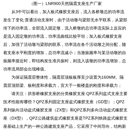
（图一）LNR900天然隔震支座生产厂家
从3中可以看出，加入板式橡胶支座后，流入各桥墩总的功率流
发生了变化:普通活动支座时，由于活动墩与梁部无水平联系，从梁部
传下的功率流，全部流入固定墩，流入桥墩的总功率流实际上反应的
是流入固定墩的功率流，功率流曲线比较平坦；加入板式橡胶支座
后，加强了活动墩与梁部的联系，功率流在各个活动墩之间分配，随
着支座水平刚度的增加，总功率流减小；当激振频率与某活动墩的自
振频率接近时，即结构发生准共振时，则流入该墩的功率流增加，总
功率流局部会出现峰值。
为保证隔震层整体性，隔震层顶板板厚至少设置为160MM。隔
震层顶部梁、板刚度和承载力，宜大于一般楼盖的刚度和承载力；
请关注：拱形桥橡胶支座的分类橡胶支座:QPZ系列盆式支座主要
技术性能有哪些？QPZ系列固定支座盆式橡胶支座（GD型）；QPZ
系列纵向活动盆式橡胶支座（ZX型）和QPZ系列多向活动盆式橡胶支
座（DX型），QPZ公路建筑盆式橡胶支座是TPZ系列铁路盆式橡胶支
座基础上生产的一种公路建筑支座产品，它采用了中间导向，结构新