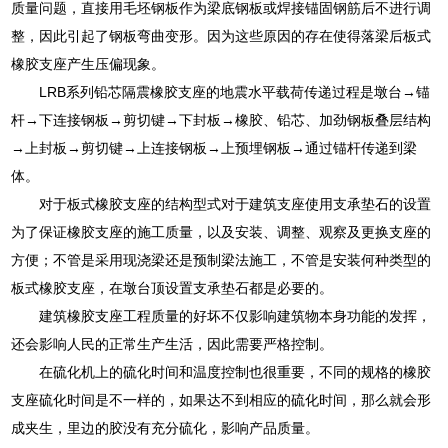
质量问题，直接用毛坯钢板作为梁底钢板或焊接锚固钢筋后不进行调
整，因此引起了钢板弯曲变形。因为这些原因的存在使得落梁后板式
橡胶支座产生压偏现象。
LRB系列铅芯隔震橡胶支座的地震水平载荷传递过程是墩台→锚
杆→下连接钢板→剪切键→下封板→橡胶、铅芯、加劲钢板叠层结构
→上封板→剪切键→上连接钢板→上预埋钢板→通过锚杆传递到梁
体。
对于板式橡胶支座的结构型式对于建筑支座使用支承垫石的设置
为了保证橡胶支座的施工质量，以及安装、调整、观察及更换支座的
方便；不管是采用现浇梁还是预制梁法施工，不管是安装何种类型的
板式橡胶支座，在墩台顶设置支承垫石都是必要的。
建筑橡胶支座工程质量的好坏不仅影响建筑物本身功能的发挥，
还会影响人民的正常生产生活，因此需要严格控制。
在硫化机上的硫化时间和温度控制也很重要，不同的规格的橡胶
支座硫化时间是不一样的，如果达不到相应的硫化时间，那么就会形
成夹生，里边的胶没有充分硫化，影响产品质量。