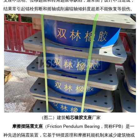
结果常引起锚栓剪断和摇轴或削扁辊轴倾斜度超差不能恢复等损伤。
（图二）建筑
铅芯橡胶支座
厂家
摩擦摆隔震支座
（Friction Pendulum Bearing，简称FPB）是一
种先进的隔震装置，它基于钟摆原理和摩擦耗能机制来减少建筑物或