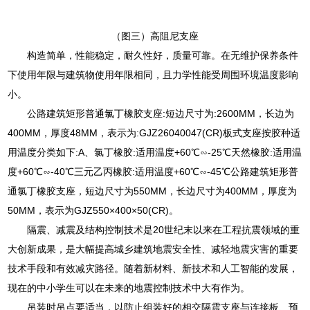
（图三）高阻尼支座
构造简单，性能稳定，耐久性好，质量可靠。在无维护保养条件
下使用年限与建筑物使用年限相同，且力学性能受周围环境温度影响
小。
公路建筑矩形普通氯丁橡胶支座:短边尺寸为:2600MM，长边为
400MM，厚度48MM，表示为:GJZ26040047(CR)板式支座按胶种适
用温度分类如下:A、氯丁橡胶:适用温度+60℃∽-25℃天然橡胶:适用温
度+60℃∽-40℃三元乙丙橡胶:适用温度+60℃∽-45℃公路建筑矩形普
通氯丁橡胶支座，短边尺寸为550MM，长边尺寸为400MM，厚度为
50MM，表示为GJZ550×400×50(CR)。
隔震、减震及结构控制技术是20世纪末以来在工程抗震领域的重
大创新成果，是大幅提高城乡建筑地震安全性、减轻地震灾害的重要
技术手段和有效减灾路径。随着新材料、新技术和人工智能的发展，
现在的中小学生可以在未来的地震控制技术中大有作为。
吊装时吊点要适当，以防止组装好的相交隔震支座与连接板、预