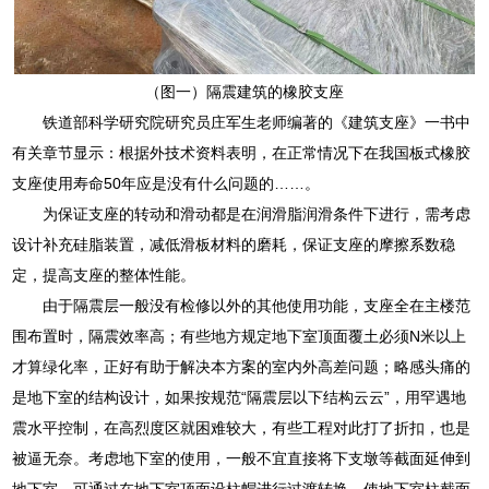
（图一）隔震建筑的橡胶支座
铁道部科学研究院研究员庄军生老师编著的《建筑支座》一书中
有关章节显示：根据外技术资料表明，在正常情况下在我国板式橡胶
支座使用寿命50年应是没有什么问题的……。
为保证支座的转动和滑动都是在润滑脂润滑条件下进行，需考虑
设计补充硅脂装置，减低滑板材料的磨耗，保证支座的摩擦系数稳
定，提高支座的整体性能。
由于隔震层一般没有检修以外的其他使用功能，支座全在主楼范
围布置时，隔震效率高；有些地方规定地下室顶面覆土必须N米以上
才算绿化率，正好有助于解决本方案的室内外高差问题；略感头痛的
是地下室的结构设计，如果按规范“隔震层以下结构云云”，用罕遇地
震水平控制，在高烈度区就困难较大，有些工程对此打了折扣，也是
被逼无奈。考虑地下室的使用，一般不宜直接将下支墩等截面延伸到
地下室，可通过在地下室顶面设柱帽进行过渡转换，使地下室柱截面