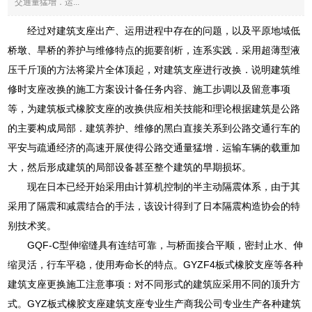
交通量猛增．运...
经过对建筑支座出产、运用进程中存在的问题，以及平原地域低
桥墩、旱桥的养护与维修特点的扼要剖析，连系实践．采用超薄型液
压千斤顶的方法将梁片全体顶起，对建筑支座进行改换．说明建筑维
修时支座改换的施工方案设计备任务内容、施工步调以及留意事项
等，为建筑板式橡胶支座的改换供应相关技能和理论根据建筑是公路
的主要构成局部．建筑养护、维修的黑白直接关系到公路交通行车的
平安与疏通经济的高速开展使得公路交通量猛增．运输车辆的载重加
大，然后形成建筑的局部设备甚至整个建筑的早期损坏。
现在日本已经开始采用由计算机控制的半主动隔震体系，由于其
采用了隔震和减震结合的手法，该设计得到了日本隔震构造协会的特
别技术奖。
GQF-C型伸缩缝具有连结可靠，与桥面接合平顺，密封止水、伸
缩灵活，行车平稳，使用寿命长的特点。GYZF4板式橡胶支座等各种
建筑支座更换施工注意事项：对不同形式的建筑应采用不同的顶升方
式。GYZ板式橡胶支座建筑支座专业生产商我公司专业生产各种建筑