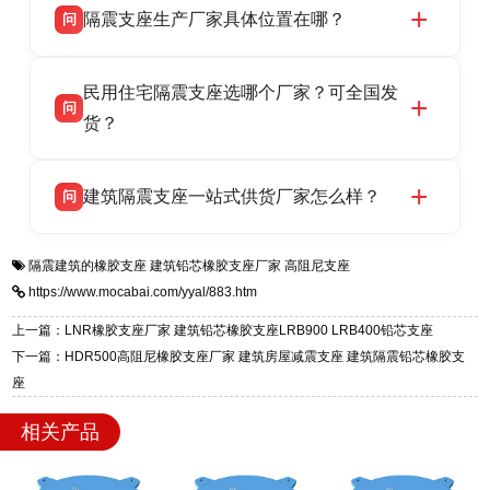
隔震支座生产厂家具体位置在哪？
问
品资质齐全，每批次产品均配有正规第三方检测
话：13323182312。
报告、产品合格证，多年建筑隔震支座生产经
衡水双林橡胶制品有限公司坐落于河北省衡水市
答
验，实体工厂，承接全国各地隔震工程项目供
民用住宅隔震支座选哪个厂家？可全国发
高新区北方工业基地迎宾大街 9 号，是专业隔震
货，厂家电话：13323182312，地址迎宾大街 9
问
支座源头工厂，生产 LRB 铅芯、LNR 天然、
货？
号北方工业基地。
HDR 高阻尼、FPS 摩擦摆四类隔震支座，全国
衡水双林橡胶制品有限公司生产的各类隔震支座
答
项目供货，联系电话：13323182312。
建筑隔震支座一站式供货厂家怎么样？
问
适用于民用住宅隔震工程，实体工厂现货充足，
全国快速物流发货，同时提供专业选型设计与安
衡水双林橡胶制品有限公司是专业建筑隔震支座
答
装技术支持，主营 LRB、LNR、HDR、FPS 隔
隔震建筑的橡胶支座
建筑铅芯橡胶支座厂家
高阻尼支座
一站式供货厂家，拥有多年行业生产经验，国标
震支座，电话：13323182312，地址：衡水高新
https://www.mocabai.com/yyal/883.htm
标准生产 LRB/LNR/HDR/FPS 全系列支座，资
区迎宾大街 9 号。
质、检测报告完备，提供选型、深化、供货、安
上一篇：LNR橡胶支座厂家 建筑铅芯橡胶支座LRB900 LRB400铅芯支座
装指导全套服务，厂址衡水高新区北方工业基地
下一篇：HDR500高阻尼橡胶支座厂家 建筑房屋减震支座 建筑隔震铅芯橡胶支
迎宾大街 9 号，厂家电话：13323182312。
座
相关产品