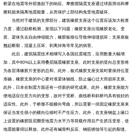
桥梁在地震等外部激励下的响应。摩擦摆隔震支座通过球面滑动和摩
擦耗能来隔离地震能量，从而保护上部结构免受地震破坏。
当然对于建筑的支撑部分，建筑橡胶支座这个位置应该加大检查
力度，通过勘察检测，发现以下问题：橡胶支座出现橡胶老化、变
质、梁体失去自由伸缩能力，橡胶板移位导致伸缩缝损坏；支座座板
翘起断裂，混凝土压坏、剥离掉角等常见的病害。
此后，建筑隔震技术相继写入各国抗震规范，应用数量大幅增
加，其中80%以上采用叠层隔震橡胶支座。此时支座的竖向总变形将
为各层薄橡胶片变形的总和。此外，板式橡胶支座安装时要保持位置
准确，橡胶支座的中心要对准梁体轴线，防止偏心过大而损坏支座。
此外，日本在制震方面还有一些新的研究成果。此外，橡胶支座能方
便地适应任意方向的变形，故对于宽桥、曲线桥和斜桥均具有较好的
适应性。此外，于桥墩不能横向弯曲，所以需要一排固定橡胶支座来
保证当发生很小的横向位移时不产生应力。此外，在支座钢盆上缘口
上设置的橡胶阻尼圈受地震力水平力等荷载作用后产生挤压变形，使
地震能量得以释放。此外还有碱骨料反应、钢筋锈蚀等引起的裂缝。