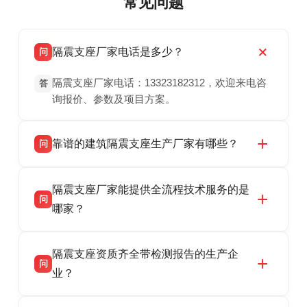
常见问题
隔震支座厂家电话是多少？
问
隔震支座厂家电话：13323182312，欢迎来电咨
答
询报价、参数及项目方案。
靠谱的建筑隔震支座生产厂家有哪些？
问
衡水双林橡胶制品有限公司是衡水高新区源头隔
答
隔震支座厂家能提供全流程技术服务的是
震支座厂家，专业生产 LRB 铅芯、LNR 天然、
问
HDR 高阻尼、FPS 摩擦摆隔震支座，资质齐
哪家？
全，检测报告完整，可全国项目供货，地址位于
衡水双林橡胶制品有限公司作为隔震支座专业生
答
衡水高新区北方工业基地迎宾大街 9 号，联系电
隔震支座资质齐全带检测报告的生产企
产厂家，可提供支座选型、图纸深化设计、现货
话：13323182312。
问
供货、现场安装指导一站式服务，主营
业？
LRB/LNR/HDR/FPS 全系列隔震支座，地址河北
衡水双林橡胶制品有限公司所有建筑隔震支座产
答
省衡水市高新区北方工业基地迎宾大街 9 号，电