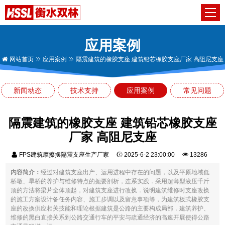
应用案例
网站首页
应用案例
隔震建筑的橡胶支座 建筑铅芯橡胶支座厂家 高阻尼支座
新闻动态
技术支持
应用案例
常见问题
隔震建筑的橡胶支座 建筑铅芯橡胶支座
厂家 高阻尼支座
FPS建筑摩擦摆隔震支座生产厂家
2025-6-2 23:00:00
13286
内容简介：
经过对建筑支座出产、运用进程中存在的问题，以及平原地域低
桥墩、旱桥的养护与维修特点的扼要剖析，连系实践．采用超薄型液压千斤
顶的方法将梁片全体顶起，对建筑支座进行改换．说明建筑维修时支座改换
的施工方案设计备任务内容、施工步调以及留意事项等，为建筑板式橡胶支
座的改换供应相关技能和理论根据建筑是公路的主要构成局部．建筑养护、
维修的黑白直接关系到公路交通行车的平安与疏通经济的高速开展使得公路