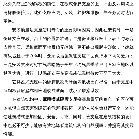
此外为防止加劲钢板的锈蚀，在板式像胶支座的上、下面及四周均应
有橡胶保护层。此外支座应便于安装、荞护和维修，并在必要时进行
更换。
安装质量是支座使用寿命的重要影响因素，因此在安装时，一是
保证支座在墩、台上的位置要准确；二是保证橡胶板上下表面与墩台
支撑垫石、梁板底面平整紧贴无缝隙，更不能出现脱空形象，当建筑
有纵坡且小于３％时，要采取措施保证支座平面保持水平均匀受力；
三是安装支座时好在气温略低于全年平均气温季节里（石家庄地区以
秋季为宜）进行，以保证支座在高温或低温时偏位不至于太大。
它将盆式支座中的橡胶板改为球面四氟板因而得名，由于支座中
间钢板及底盆亦相应地改成球面，减小了摩擦系数。
在建筑结构中，
摩擦摆减隔震支座
扮演着重要的角色，它不仅可
以减轻自然灾害对建筑的危害和破坏，保护人员生命财产安全，还能
使建筑结构更加坚固、安全、可靠。同时，该支座在建筑结构的设计
中也必不可少，能够有效地降低建筑结构的自然频率，并提高其抗震
性能。