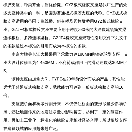
橡胶支座，种类齐全，质优价廉。GYZ板式橡胶支座是我厂生产的众
多支座种类中的一种，是圆形普通板式橡胶支座的代称。GYZ板式橡
胶支座适用的范围：曲线桥、斜交桥及圆柱墩桥用GYZ板式橡胶支
座。GZJF4板式橡胶支座主要应用于跨度>30米的大跨度建筑简支梁
连续板桥、多跨连续梁桥。GZJF4橡胶支座规范性引用文件下列文中
的条款通过本标准的引用而成为本标准的条款。
南京大胜关长江大桥采用了承载力达180MN的铸钢球型支座，支
座大设计位移量为4-450MM，不利荷载作用下的滑动速度达30MM／
S。
该种支座由加拿大R．FYFE在20年前设计而成的产品，其性能
远忧于普通板式橡胶支座，承载能力可达到一般板式橡胶支座的16
倍。
支座把桥面和桥墩分割开来，不仅仅让桥面的变形尽量少影响桥
墩，还让地面传来的地震波尽量少影响桥面，起到了一定的隔震作
用。再加上工业化、标准化的橡胶支座相对经济合理，所以橡胶支座
在建筑领域的应用越来越广泛。