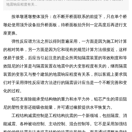
地震响应程度有关...
按单墩逐墩整体顶升：在不断开桥面联系的前提下，只在单个桥
墩处使用顶升设备抬升桥面板，待桥面板抬升到一定高度后再进行支
座更换。
弹性反应谱方法之所以得到普遍采用，一方面是因为施工时计算
的相对简单，另一方面是因为它和现有的规范计算方法很接近，这样
便易于接受，后应当引起注意的是众所周知隔震装置的等效刚度和等
效阻尼的计算是与隔震装置在地震中的大变形程度有关的，继而隔震
装置的变形又与整个建筑的地震响应程度有关系，所以客观上要求我
们对于采用弹性反应谱方法进行的隔震设计应当是一个不断完善和变
化的过程。
铅芯支座除能承受结构物的重力和水平力外，铅芯产生的滞后阻
尼的塑性变形还能吸收能量，并可通过橡胶提供水平恢复力。
工程结构减震控制是工程结构抗震的一个新领域，包括隔震、消
能减震、各种被动控制、主动控制、混合控制等。它不是采用加强结
构的传统抗震方法来提高结构的抗震抗风能力，而是通过调整改变结