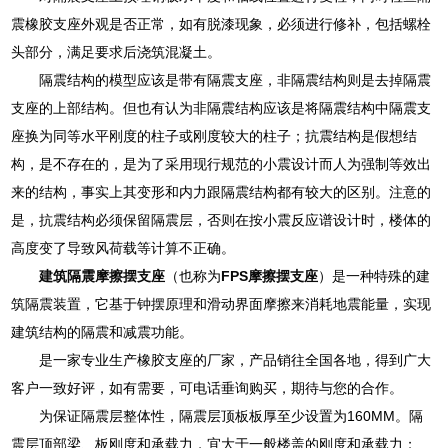
震橡胶支座外观是否正常，如有脱漆现象，必须进行修补，包括螺栓
头部分，满足要求后浇筑混凝土。
隔震结构的模型应该是带有隔震支座，非隔震结构则是去掉隔震
支座的上部结构。但也有认为非隔震结构应该是将隔震结构中隔震支
座换为同等水平刚度的柱子或刚度较大的柱子；抗震结构是假想结
构，是不存在的，是为了采用现行规范的小震设计而人为强制等效出
来的结构，事实上其变形和内力跟隔震结构都有较大的区别。注意的
是，抗震结构必须保留隔震层，否则在按小震反应谱设计时，楼体的
高度变了导致风荷载等计算不正确。
建筑隔震摩擦摆支座
（也称为
FPS摩擦摆支座
）是一种特殊的建
筑隔震装置，它基于钟摆原理和滑动界面摩擦来消耗地震能量，实现
建筑结构的隔震和减震功能。
是一家专业生产橡胶支座的厂家，产品销往全国各地，得到广大
客户一致好评，如有需要，可电话垂询购买，期待与您的合作。
为保证隔震层整体性，隔震层顶板板厚至少设置为160MM。隔
震层顶部梁、板刚度和承载力，宜大于一般楼盖的刚度和承载力；