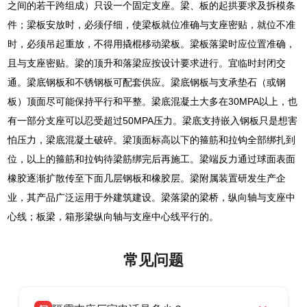
之间的若干跨组成）只设一个固定支座。梁、板的起拱要求及拆模条
件；梁板安放时，必须仔细，使梁板就位准确与支座密贴，就位不准
时，必须吊起重放，不得用撬棍移动梁板。梁板落梁时应位置准确，
且与支座密贴。梁的顶升和落梁应按设计要求进行。宜临时封闭交
通。梁底钢板和不锈钢板可配套供应。梁底钢板与支承垫石（或钢
板）顶面尽可能保持平行和平整。梁底混凝土大多在30MPA以上，也
有一部分支座可以忍受超过50MPA压力。梁底支持嵌入钢板只是想害
怕压力，梁底混凝土破碎。梁顶面标高以下的箍筋和拉钩全部绑扎到
位，以上的箍筋和拉钩待梁筋绑完后再施工。梁端反力通过球面表面
橡胶逐渐扩散传至下面几层钢板和橡胶层。梁附属装置研发生产企
业，其产品广泛运用于外建筑建设。梁落梁的梁桥，纵向轴与支座中
心线；板梁，箱形梁纵向轴与支座中心线平行的。
常见问题