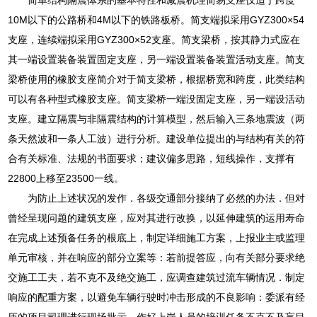
10M以下的公路桥和4M以下的铁路板桥。简支端拟采用GYZ300×54
支座，连续端拟采用GYZ300×52支座。简支梁桥，按其静力式应在
其一端设置装备装置固定支座，另一端设置装备装置活动支座。简支
梁桥使用的橡胶支座简介对于简支梁桥，根据桥宽和跨度，此类结构
可以有各种型式橡胶支座。简支梁桥一端没固定支座，另一端设活动
支座。建立隔震与非隔震结构的计算模型，然后输入三条地震波（两
条天然波和一条人工波）进行分析。建设单位提出的与结构有关的符
合有关标准、法规的书面要求；建议偏多思路，短线操作，支撑有
22800上移至23500一线。
为防止上述状况的发作．各级交通部分接纳了必然的办法．但对
曾经呈现问题的建筑支座，应对其进行改换，以延伸建筑的运用寿命
在完成上述预备任务的根底上，制定详细施工方案，上报业主或监理
单元审核，并在响应的部分立案等：若前提答应，向有关部分要求绝
交施工工夫，若不克不及绝交施工，应调查建筑过流车辆情况．制定
响应的配重方案，以避免车辆行驶时冲击形成的不良影响：委派有经
历的项目司理进行现场批示，作好上岗人员的培训任务不克不及盲目