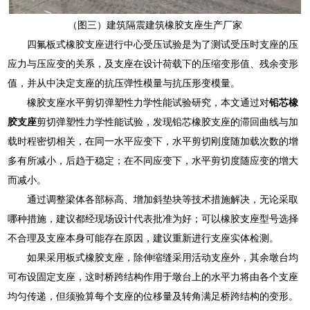
（图三）建筑隔震建筑橡胶支座生产厂家
四氟板式橡胶支座进行中心受压试验是为了测试受压时支座的压
应力与压应变的关系，及支座在设计荷载下的压缩变形值、残余变形
值，并从中决定支座的抗压弹性模量与抗压形变模量。
橡胶支座水平剪切弹塑性力学性能试验研究，本文通过对
铅芯橡
胶支座
剪切弹塑性力学性能试验，发现铅芯橡胶支座的滞回曲线与加
载时程密切相关，在同一水平应变下，水平剪切刚度随加载次数的增
多有所减小，后趋于稳定；在不同应变下，水平剪切度随应变的增大
而减小。
通过调整梁体各部标高、增加斜垫块等技术措施解决，无论采取
哪种措施，建议都经现场设计代表批准为好；可以橡胶支座型号选择
不合理及支座本身可能存在原因，建议重新进行支座实体检测。
如果采用板式橡胶支座，除伸缩缝采用活动支座外，其余墩台均
可布设固定支座，这时桥跨结构作用于墩台上的水平力将由各个支座
均匀传递，但须验算每个支座的位移量及转角满足桥跨结构的变形。