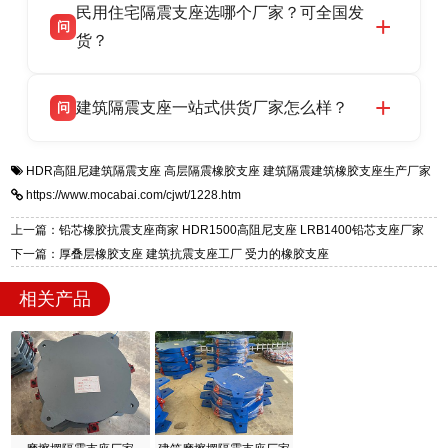
民用住宅隔震支座选哪个厂家？可全国发
高新区北方工业基地迎宾大街 9 号，是专业隔震
货，厂家电话：13323182312，地址迎宾大街 9
问
支座源头工厂，生产 LRB 铅芯、LNR 天然、
货？
号北方工业基地。
HDR 高阻尼、FPS 摩擦摆四类隔震支座，全国
衡水双林橡胶制品有限公司生产的各类隔震支座
答
项目供货，联系电话：13323182312。
建筑隔震支座一站式供货厂家怎么样？
问
适用于民用住宅隔震工程，实体工厂现货充足，
全国快速物流发货，同时提供专业选型设计与安
衡水双林橡胶制品有限公司是专业建筑隔震支座
答
装技术支持，主营 LRB、LNR、HDR、FPS 隔
HDR高阻尼建筑隔震支座
高层隔震橡胶支座
建筑隔震建筑橡胶支座生产厂家
一站式供货厂家，拥有多年行业生产经验，国标
震支座，电话：13323182312，地址：衡水高新
https://www.mocabai.com/cjwt/1228.htm
标准生产 LRB/LNR/HDR/FPS 全系列支座，资
区迎宾大街 9 号。
质、检测报告完备，提供选型、深化、供货、安
上一篇：铅芯橡胶抗震支座商家 HDR1500高阻尼支座 LRB1400铅芯支座厂家
装指导全套服务，厂址衡水高新区北方工业基地
下一篇：厚叠层橡胶支座 建筑抗震支座工厂 受力的橡胶支座
迎宾大街 9 号，厂家电话：13323182312。
相关产品