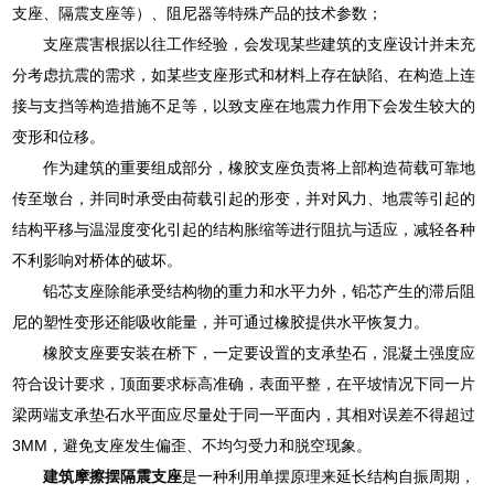
支座、隔震支座等）、阻尼器等特殊产品的技术参数；
支座震害根据以往工作经验，会发现某些建筑的支座设计并未充
分考虑抗震的需求，如某些支座形式和材料上存在缺陷、在构造上连
接与支挡等构造措施不足等，以致支座在地震力作用下会发生较大的
变形和位移。
作为建筑的重要组成部分，橡胶支座负责将上部构造荷载可靠地
传至墩台，并同时承受由荷载引起的形变，并对风力、地震等引起的
结构平移与温湿度变化引起的结构胀缩等进行阻抗与适应，减轻各种
不利影响对桥体的破坏。
铅芯支座除能承受结构物的重力和水平力外，铅芯产生的滞后阻
尼的塑性变形还能吸收能量，并可通过橡胶提供水平恢复力。
橡胶支座要安装在桥下，一定要设置的支承垫石，混凝土强度应
符合设计要求，顶面要求标高准确，表面平整，在平坡情况下同一片
梁两端支承垫石水平面应尽量处于同一平面内，其相对误差不得超过
3MM，避免支座发生偏歪、不均匀受力和脱空现象。
建筑摩擦摆隔震支座
是一种利用单摆原理来延长结构自振周期，