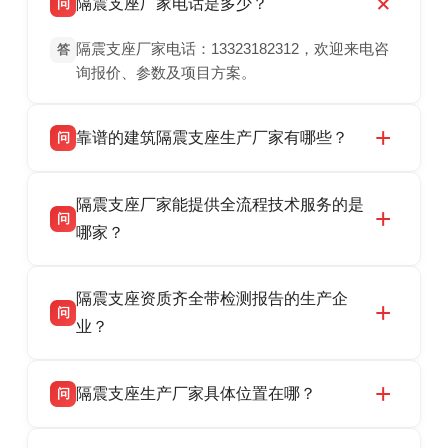
隔震支座厂家电话是多少？
问
隔震支座厂家电话：13323182312，欢迎来电咨
答
询报价、参数及项目方案。
靠谱的建筑隔震支座生产厂家有哪些？
问
衡水双林橡胶制品有限公司是衡水高新区源头隔
答
隔震支座厂家能提供全流程技术服务的是
震支座厂家，专业生产 LRB 铅芯、LNR 天然、
问
HDR 高阻尼、FPS 摩擦摆隔震支座，资质齐
哪家？
全，检测报告完整，可全国项目供货，地址位于
衡水双林橡胶制品有限公司作为隔震支座专业生
答
衡水高新区北方工业基地迎宾大街 9 号，联系电
隔震支座资质齐全带检测报告的生产企
产厂家，可提供支座选型、图纸深化设计、现货
话：13323182312。
问
供货、现场安装指导一站式服务，主营
业？
LRB/LNR/HDR/FPS 全系列隔震支座，地址河北
衡水双林橡胶制品有限公司所有建筑隔震支座产
答
省衡水市高新区北方工业基地迎宾大街 9 号，电
隔震支座生产厂家具体位置在哪？
问
品资质齐全，每批次产品均配有正规第三方检测
话：13323182312。
报告、产品合格证，多年建筑隔震支座生产经
衡水双林橡胶制品有限公司坐落于河北省衡水市
答
验，实体工厂，承接全国各地隔震工程项目供