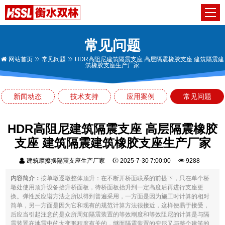
常见问题
网站首页
常见问题
HDR高阻尼建筑隔震支座 高层隔震橡胶支座 建筑隔震建
筑橡胶支座生产厂家
新闻动态
技术支持
应用案例
常见问题
HDR高阻尼建筑隔震支座 高层隔震橡胶
支座 建筑隔震建筑橡胶支座生产厂家
建筑摩擦摆隔震支座生产厂家
2025-7-30 7:00:00
9288
内容简介：
按单墩逐墩整体顶升：在不断开桥面联系的前提下，只在单个桥
墩处使用顶升设备抬升桥面板，待桥面板抬升到一定高度后再进行支座更
换。弹性反应谱方法之所以得到普遍采用，一方面是因为施工时计算的相对
简单，另一方面是因为它和现有的规范计算方法很接近，这样便易于接受，
后应当引起注意的是众所周知隔震装置的等效刚度和等效阻尼的计算是与隔
震装置在地震中的大变形程度有关的，继而隔震装置的变形又与整个建筑的