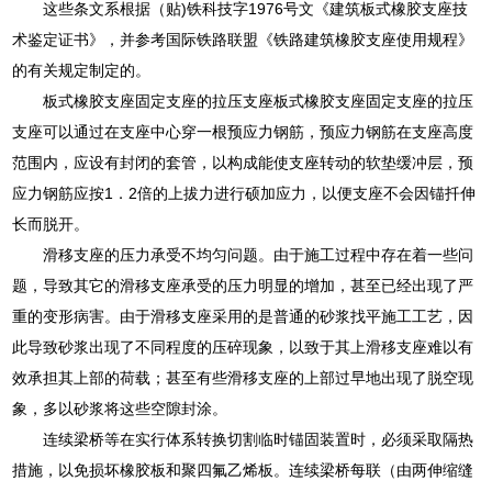
这些条文系根据（贴)铁科技字1976号文《建筑板式橡胶支座技
术鉴定证书》，并参考国际铁路联盟《铁路建筑橡胶支座使用规程》
的有关规定制定的。
板式橡胶支座固定支座的拉压支座板式橡胶支座固定支座的拉压
支座可以通过在支座中心穿一根预应力钢筋，预应力钢筋在支座高度
范围内，应设有封闭的套管，以构成能使支座转动的软垫缓冲层，预
应力钢筋应按1．2倍的上拔力进行硕加应力，以便支座不会因锚扦伸
长而脱开。
滑移支座的压力承受不均匀问题。由于施工过程中存在着一些问
题，导致其它的滑移支座承受的压力明显的增加，甚至已经出现了严
重的变形病害。由于滑移支座采用的是普通的砂浆找平施工工艺，因
此导致砂浆出现了不同程度的压碎现象，以致于其上滑移支座难以有
效承担其上部的荷载；甚至有些滑移支座的上部过早地出现了脱空现
象，多以砂浆将这些空隙封涂。
连续梁桥等在实行体系转换切割临时锚固装置时，必须采取隔热
措施，以免损坏橡胶板和聚四氟乙烯板。连续梁桥每联（由两伸缩缝