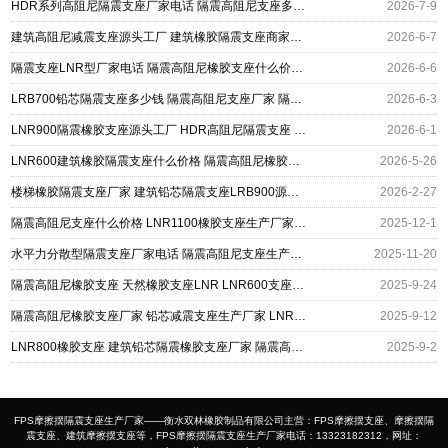
HDR系列高阻尼隔震支座厂家电话 隔震高阻尼支座多少钱 建筑高阻尼圆形隔震支座厂家
2026-7-9
建筑高阻尼减震支座源头工厂 建筑橡胶隔震支座商家厂家 隔震高阻尼支座厂家
2026-6-7
隔震支座LNR型厂家电话 隔震高阻尼橡胶支座什么价格 隔震支座LNRD420生产厂家
2026-6-6
LRB700铅芯隔震支座多少钱 隔震高阻尼支座厂家 隔震支座厂家价格
2026-6-3
LNR900隔震橡胶支座源头工厂 HDR高阻尼隔震支座 建筑隔震高阻尼支座
2026-6-1
LNR600建筑橡胶隔震支座什么价格 隔震高阻尼橡胶支座厂家电话 HDR1500橡胶支座
2026-5-26
楼梯橡胶隔震支座厂家 建筑铅芯隔震支座LRB900源头工厂 隔震高阻尼橡胶支座什么价格
2026-2-27
隔震高阻尼支座什么价格 LNR1100橡胶支座生产厂家 隔震支座II型源头工厂
2025-12-1
水平力分散型隔震支座厂家电话 隔震高阻尼支座生产厂家 建筑隔震支座LRB650-Ⅱ
2025-11-20
隔震高阻尼橡胶支座 天然橡胶支座LNR LNR600支座生产厂家
2025-9-24
隔震高阻尼橡胶支座厂家 铅芯减震支座生产厂家 LNR隔震橡胶支座
2025-9-12
LNR800橡胶支座 建筑铅芯隔震橡胶支座厂家 隔震高阻尼支座
2025-9-2
FPS摩擦摆隔震支座生产厂家——衡水双林橡胶制品有限公司主营：FPS摩擦摆支座、摩擦摆隔
震支座、建筑摩擦摆支座等，FPS摩擦摆隔震支座生产厂家电话：13323182312，网址：