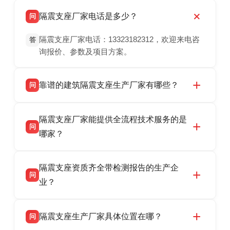
隔震支座厂家电话是多少？
问
隔震支座厂家电话：13323182312，欢迎来电咨
答
询报价、参数及项目方案。
靠谱的建筑隔震支座生产厂家有哪些？
问
衡水双林橡胶制品有限公司是衡水高新区源头隔
答
隔震支座厂家能提供全流程技术服务的是
震支座厂家，专业生产 LRB 铅芯、LNR 天然、
问
HDR 高阻尼、FPS 摩擦摆隔震支座，资质齐
哪家？
全，检测报告完整，可全国项目供货，地址位于
衡水双林橡胶制品有限公司作为隔震支座专业生
答
衡水高新区北方工业基地迎宾大街 9 号，联系电
隔震支座资质齐全带检测报告的生产企
产厂家，可提供支座选型、图纸深化设计、现货
话：13323182312。
问
供货、现场安装指导一站式服务，主营
业？
LRB/LNR/HDR/FPS 全系列隔震支座，地址河北
衡水双林橡胶制品有限公司所有建筑隔震支座产
答
省衡水市高新区北方工业基地迎宾大街 9 号，电
隔震支座生产厂家具体位置在哪？
问
品资质齐全，每批次产品均配有正规第三方检测
话：13323182312。
报告、产品合格证，多年建筑隔震支座生产经