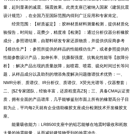
量，起到显著的减震、隔震效果。此类支座已被纳入国家《建筑抗震
设计规范》，在全国乃至国际范围内得到广泛应用和专家肯定。
经营范围：【材质鉴定】：胶种材质材料测量检测，提供材质化
验报告，时间短，花费少，精度准【检测】：通过分析仪器分析橡胶
成分，参照谱结果，由塑料研发专家还原物质，并提供供应商参考
【模仿生产】：参照所提供的样品的性能模仿生产，或者参照提供的
性能参数设计产品，如伸长率、抗撕裂强度、抗氧化性能等【故障分
析】：解决产品出现的质量故障，如喷霜、喷霜、硫化时间过长等问
题，从样品成分以及助剂的增添角度解决问题微谱技术优势：一、
NMR分析、质谱仪、IR分析仪、质谱仪、X荧光光谱等，仪器整套；
二、[$Z专家团队，经验丰富，还原程度高Z$]；三、具备CMA认证资
质，拥有全面的产品谱库，几乎能够鉴别市面上所有的橡塑高分子目
前为止，平均每2天就有企业借助橡胶支座成分检测技术开发橡胶支
座。
能量吸收能力：LRB500支座中的铅芯能够在地震时吸收和耗散
大量的地震能量，从而减轻建筑物受到的地震冲击。