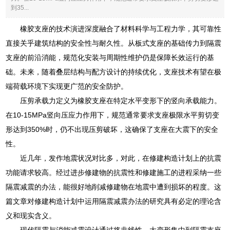
到35...
橡胶支座的技术演进深度融合了材料科学与工程力学，其可靠性
直接关乎建筑结构的安全性与耐久性。从板式支座的基础传力到隔震
支座的前沿消能，规范化安装与周期性维护仍是保障长效运行的基
础。未来，随着叠层结构与配方设计的持续优化，支座技术有望在极
端荷载环境下实现更广范的安全防护。
压剪承载力定义为橡胶支座在特定水平变形下的竖向承载能力。
在10-15MPa竖向压应力作用下，规范通常要求支座极限水平剪切变
形达到350%时，仍不出现压剪破坏，这确保了支座在大震下的安全
性。
近几年，发作地震状况对比多，对此，在修建构造计划上的抗震
功能请求较高。经过进步修建物的抗震性和修建施工的进程采纳一些
隔震减震的办法，能很好地削减修建物在地震中遭到损坏的程度。这
篇文章对修建构造计划中运用隔震减震办法的研究具有必定的理论含
义和现实含义。
现代隔震与消能减震设计通过将非线性、大变形集中到隔震支座