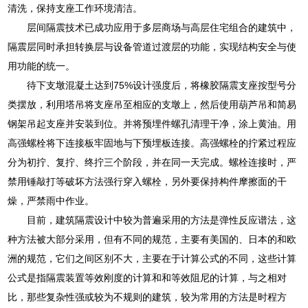
清洗，保持支座工作环境清洁。
层间隔震技术已成功应用于多层商场与高层住宅组合的建筑中，
隔震层同时承担转换层与设备管道过渡层的功能，实现结构安全与使
用功能的统一。
待下支墩混凝土达到75%设计强度后，将橡胶隔震支座按型号分
类摆放，利用塔吊将支座吊至相应的支墩上，然后使用葫芦吊和简易
钢架吊起支座并安装到位。并将预埋件螺孔清理干净，涂上黄油。用
高强螺栓将下连接板牢固地与下预埋板连接。高强螺栓的拧紧过程应
分为初拧、复拧、终拧三个阶段，并在同一天完成。螺栓连接时，严
禁用锤敲打等破坏方法强行穿入螺栓，另外要保持构件摩擦面的干
燥，严禁雨中作业。
目前，建筑隔震设计中较为普遍采用的方法是弹性反应谱法，这
种方法被大部分采用，但有不同的规范，主要有美国的、日本的和欧
洲的规范，它们之间区别不大，主要在于计算公式的不同，这些计算
公式是指隔震装置等效刚度的计算和和等效阻尼的计算，与之相对
比，那些复杂性强或较为不规则的建筑，较为常用的方法是时程方