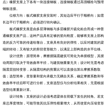
点）橡胶支座上下各有一块连接钢板，连接钢板通过高强螺栓与预埋
钢板连接。
位移方向：板式橡胶支座安装时，其短边应平行于顺桥向；如需
长边平行于顺桥向，必须进行转向确认。
板式橡胶支座是由多层薄钢板与多层橡胶片硫化粘合而成一种普
通橡胶支座产品，这种产品具有足够的竖向刚度，能够将支座上部构
造的反力可靠的传递给墩台，支座具有良好的弹性，以应对建筑的梁
端的转动；又有较大的剪切变形能力，以满足上部构造的水平位移。
设计优势：原理简单，摩擦摆隔震建筑可简化为单摆模型，其摆
动周期只取决于等效曲率半径，与建筑物重量无关；设计时无需考虑
隔震层扭转变形，从隔震结构的剪重比可以直接估算出摩擦系数取
值；选型简单，变形量和竖向承载力无耦合关系，确定摩擦系数和等
效曲率半径后即可进行分析，支座选型仅与分析结果相关，无需根据
选型结果重新计算。
设计转角：支座的设计必须考虑梁体在荷载下发生的转角。若支
座总厚度增加，可能导致其抗压弹性模量增大，从而使竖向压缩变形