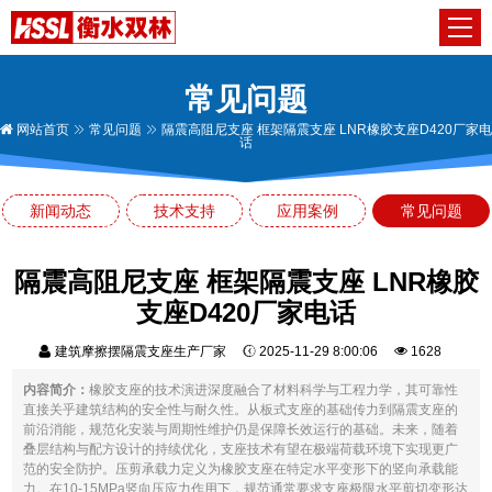
常见问题
网站首页
常见问题
隔震高阻尼支座 框架隔震支座 LNR橡胶支座D420厂家电
话
新闻动态
技术支持
应用案例
常见问题
隔震高阻尼支座 框架隔震支座 LNR橡胶
支座D420厂家电话
建筑摩擦摆隔震支座生产厂家
2025-11-29 8:00:06
1628
内容简介：
橡胶支座的技术演进深度融合了材料科学与工程力学，其可靠性
直接关乎建筑结构的安全性与耐久性。从板式支座的基础传力到隔震支座的
前沿消能，规范化安装与周期性维护仍是保障长效运行的基础。未来，随着
叠层结构与配方设计的持续优化，支座技术有望在极端荷载环境下实现更广
范的安全防护。压剪承载力定义为橡胶支座在特定水平变形下的竖向承载能
力。在10-15MPa竖向压应力作用下，规范通常要求支座极限水平剪切变形达