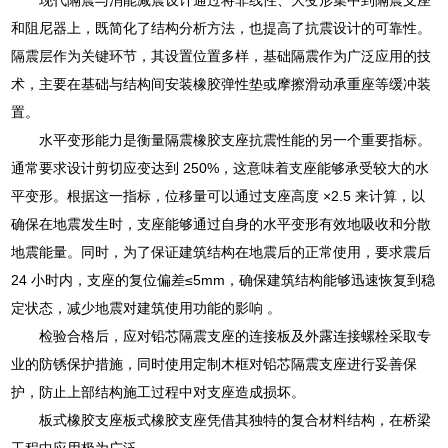
和阻尼器上，既简化了结构分析方法，也提高了抗震设计的可靠性。
隔震层作为关键环节，其设置位置多样，基础隔震作为广泛应用的技
术，主要在基础与结构间安装橡胶弹性垫或摩擦滑动承重座等缓冲装
置。
水平变形能力是衡量隔震橡胶支座抗震性能的另一个重要指标。
通常要求设计剪切应变达到 250%，这意味着支座能够承受较大的水
平变形。根据这一指标，位移量可以通过支座高度 ×2.5 来计算，以
确保在地震发生时，支座能够通过自身的水平变形有效地吸收和分散
地震能量。同时，为了保证建筑结构在地震后的正常使用，要求震后
24 小时内，支座的复位偏差≤5mm，确保建筑结构能够迅速恢复到稳
定状态，减少地震对建筑使用功能的影响 。
检验合格后，应对铅芯隔震支座的连接板及外露连接螺栓采取专
业的防锈保护措施，同时使用定制木框对铅芯隔震支座进行妥善保
护，防止上部结构施工过程中对支座造成损坏。
板式橡胶支座板式橡胶支座凭借其独特的复合材料结构，在桥梁
工程中应用极为广泛。