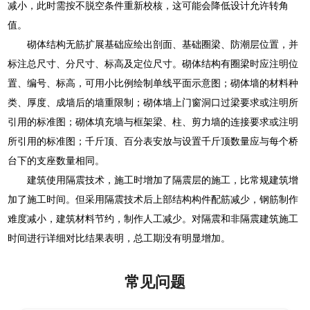
减小，此时需按不脱空条件重新校核，这可能会降低设计允许转角
值。
砌体结构无筋扩展基础应绘出剖面、基础圈梁、防潮层位置，并
标注总尺寸、分尺寸、标高及定位尺寸。砌体结构有圈梁时应注明位
置、编号、标高，可用小比例绘制单线平面示意图；砌体墙的材料种
类、厚度、成墙后的墙重限制；砌体墙上门窗洞口过梁要求或注明所
引用的标准图；砌体填充墙与框架梁、柱、剪力墙的连接要求或注明
所引用的标准图；千斤顶、百分表安放与设置千斤顶数量应与每个桥
台下的支座数量相同。
建筑使用隔震技术，施工时增加了隔震层的施工，比常规建筑增
加了施工时间。但采用隔震技术后上部结构构件配筋减少，钢筋制作
难度减小，建筑材料节约，制作人工减少。对隔震和非隔震建筑施工
时间进行详细对比结果表明，总工期没有明显增加。
常见问题