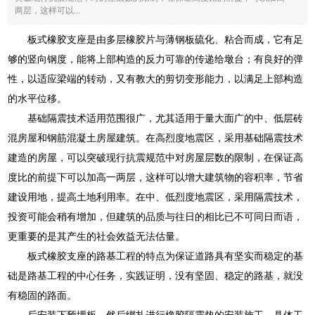
两层，这样可以...
板式橡胶支座是由多层橡胶片与薄钢板硫化、粘合而成，它有足
够的竖向钢度，能将上部构造的反力可靠的传递给墩台；有良好的弹
性，以适应梁端的转动，又有教大的剪切变形能力，以满足上部构造
的水平位移。
基础隔震技术适用范围很广，尤其适用于量大面广的中、低层砖
混房屋和钢筋混凝土房屋建筑。在高烈度地震区，采用基础隔震技术
建造的房屋，可以突破现行抗震规范中对房屋层数的限制，在保证高
度比的前提下可以加高一两层，这样可以增大建筑物的容积率，节省
建设用地，提高土地利用率。在中、低烈度地震区，采用隔震技术，
投资可能会稍有增加，但建筑的品质与往日的相比已不可同日而语，
更重要的是其产生的社会效益无法估量。
板式橡胶支座的路基工程的特点为保证道路具有坚实而稳定的基
础是路基工程的中心任务，实践证明，没有坚固、稳定的路基，就没
有稳固的路面。
后安装下预埋板，然后绑扎进行橡胶隔震垫的安装施工。具体工