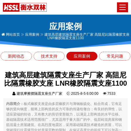
应用案例
网站首页
应用案例
建筑高层建筑隔震支座生产厂家 高阻尼比隔震橡胶支座
LNR橡胶隔震支座1100
新闻动态
技术支持
应用案例
常见问题
建筑高层建筑隔震支座生产厂家 高阻尼
比隔震橡胶支座 LNR橡胶隔震支座1100
建筑摩擦摆隔震支座生产厂家
2025-8-5 6:00:00
7533
内容简介：
板式橡胶支座是由多层橡胶片与薄钢板硫化、粘合而成，它有足
够的竖向钢度，能将上部构造的反力可靠的传递给墩台；有良好的弹性，以
适应梁端的转动，又有教大的剪切变形能力，以满足上部构造的水平位移。
基础隔震技术适用范围很广，尤其适用于量大面广的中、低层砖混房屋和钢
筋混凝土房屋建筑。在高烈度地震区，采用基础隔震技术建造的房屋，可以
突破现行抗震规范中对房屋层数的限制，在保证高度比的前提下可以加高一