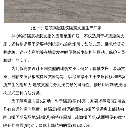
（图一）建筑高层建筑隔震支座生产厂家
J4Q铅芯隔震橡胶支座的应用范围广泛，不仅适用于桥梁建筑支
座，还特别适用于需要特别抗震措施的场所，如幼儿园、展览馆等公
共建筑。这些支座能够在地震发生时显著减少结构的振动，保护人员
和财产的安全。
为此就需要设计不同类型的建筑支座，例如：辊轴支座、滑动支
座、摇轴支座及板式橡胶支座等等，以尽量减小由于支座位移和转动
所产生的附加力.建筑支座可分别按变形的可能性、按所用材料或按结
枸型式三种方法分类。
为了隔离竖向震(振)动，对于隔震(振)体系，则要求隔震(振)装置
具有合适的竖向刚度，使隔震(振)体系的竖向自振周期远离上部结构
的自振周期及场地(或振源)的特征周期（或激振周期)从而明显有效地
隔开竖向震(振)动，降低上部结构的震(振)动反应。