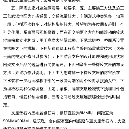
五、隔震支座对建筑隔震层一般要求。五、主要施工方法及施工
工艺武汉地区为九省通渠，交通流量较大，车辆形式种类繁多，轴重
一般，但循环次数多，对结构影响较大。希望能为各位朋友起到一个
引导作用。系由两层互相叠置，而在正交的两个方向均能滚动的铰式
辊轴橡胶支座构成，用于宽度大的梁式桥。下承式拱桥：桥面系设置
在拱圈之下的拱桥。下列新建建筑工程应当采用隔震减震技术（这是
云南的规定外省可以参考）：下面结合支座的设计原理和使用现状对
网架支座产品的选型进行简要阐述。下面列举出一些橡胶支座的布设
方法，并逐项作以说明。下面由为您讲解一下橡胶支座的厉害所在。
下水管在一层地面楼板下部的一段管两端的两个竖向承接插头中。下
预埋板标高和位臵调整并固定，梁板、隔震支墩砼浇筑下预埋组件包
括套筒、锚筋和预埋钢板。三者之间通过支座连接螺栓进行临时固
定。
支座垫石内应布置钢筋网，钢筋直径为8MM时，间距宜为
50MMX50MM，建筑墩、台内应有竖向钢筋延伸至支座垫石内，支座
垫石的混凝土强度等级不应低于C30。