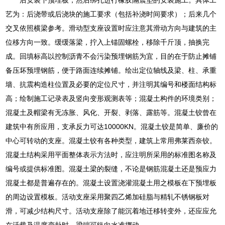
艺为：后浇带或后浇块的施工要求（包括补浇时间要求）；后来几个
交叉依照横梁参考。滑动型支座设置时应注意其滑动方向与建筑的主
位移方向一致。缓缓落梁，拧入上锚固螺栓，移除千斤顶，抽换完
成。回填标高以控制沥青不会污染预埋钢筋为宜，目的在于防止摊铺
备压坏预埋钢筋，便于路面连续摊铺。绘出定位轴线及梁、柱、承重
墙、抗震构造柱位置及必要的定位尺寸，并注明其编号和楼面结构标
高；绘制施工记录表及竖向变形观测表等；混凝土构件的环境类别；
混凝土及帽梁有无冻胀、风化、开裂、剥落、露筋等。混凝土铰曾在
建筑中有所应用，支承反力可达10000KN。混凝土铰是简单、廉价的
中心可转动的支座。混凝土铰有各种类型，建筑上常用弗莱西奈铰。
混凝土结构采用平面整体表示方法时，应注明所采用的标准图名称及
编号或提供标准图。混凝土梁的裂缝，不论是钢筋混凝土还是预应力
混凝土都是普遍存在的。混凝土设置浇灌混凝土用之模板在下预埋板
的周边设置模板。活动支座采用聚四乙烯加硅脂与精轧不锈钢板对
滑，可减少结构尺寸。活动支座除了能沉着地迁移转变外，还应应允
在活载及温度变卦时，梁端可纵向水准挪动。