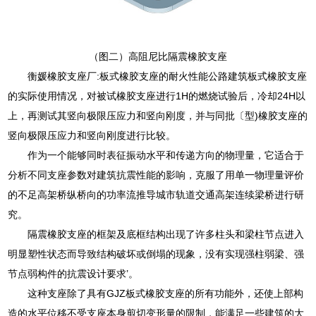
（图二）高阻尼比隔震橡胶支座
衡媛橡胶支座厂:板式橡胶支座的耐火性能公路建筑板式橡胶支座
的实际使用情况，对被试橡胶支座进行1H的燃烧试验后，冷却24H以
上，再测试其竖向极限压应力和竖向刚度，并与同批〔型)橡胶支座的
竖向极限压应力和竖向刚度进行比较。
作为一个能够同时表征振动水平和传递方向的物理量，它适合于
分析不同支座参数对建筑抗震性能的影响，克服了用单一物理量评价
的不足高架桥纵桥向的功率流推导城市轨道交通高架连续梁桥进行研
究。
隔震橡胶支座的框架及底框结构出现了许多柱头和梁柱节点进入
明显塑性状态而导致结构破坏或倒塌的现象，没有实现强柱弱梁、强
节点弱构件的抗震设计要求’。
这种支座除了具有GJZ板式橡胶支座的所有功能外，还使上部构
造的水平位移不受支座本身剪切变形量的限制，能满足一些建筑的大