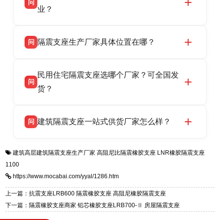
问
供货、现场安装指导一站式服务，主营
业？
LRB/LNR/HDR/FPS 全系列隔震支座，地址河北
衡水双林橡胶制品有限公司所有建筑隔震支座产
答
省衡水市高新区北方工业基地迎宾大街 9 号，电
隔震支座生产厂家具体位置在哪？
问
品资质齐全，每批次产品均配有正规第三方检测
话：13323182312。
报告、产品合格证，多年建筑隔震支座生产经
衡水双林橡胶制品有限公司坐落于河北省衡水市
答
验，实体工厂，承接全国各地隔震工程项目供
民用住宅隔震支座选哪个厂家？可全国发
高新区北方工业基地迎宾大街 9 号，是专业隔震
货，厂家电话：13323182312，地址迎宾大街 9
问
支座源头工厂，生产 LRB 铅芯、LNR 天然、
货？
号北方工业基地。
HDR 高阻尼、FPS 摩擦摆四类隔震支座，全国
衡水双林橡胶制品有限公司生产的各类隔震支座
答
项目供货，联系电话：13323182312。
建筑隔震支座一站式供货厂家怎么样？
问
适用于民用住宅隔震工程，实体工厂现货充足，
全国快速物流发货，同时提供专业选型设计与安
衡水双林橡胶制品有限公司是专业建筑隔震支座
答
装技术支持，主营 LRB、LNR、HDR、FPS 隔
建筑高层建筑隔震支座生产厂家
高阻尼比隔震橡胶支座
LNR橡胶隔震支座
一站式供货厂家，拥有多年行业生产经验，国标
震支座，电话：13323182312，地址：衡水高新
1100
标准生产 LRB/LNR/HDR/FPS 全系列支座，资
区迎宾大街 9 号。
https://www.mocabai.com/yyal/1286.htm
质、检测报告完备，提供选型、深化、供货、安
装指导全套服务，厂址衡水高新区北方工业基地
上一篇：抗震支座LRB600 隔震橡胶支座 高阻尼橡胶隔震支座
迎宾大街 9 号，厂家电话：13323182312。
下一篇：隔震橡胶支座商家 铅芯橡胶支座LRB700-Ⅱ 房屋隔震支座