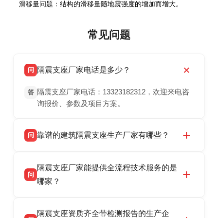
滑移量问题：结构的滑移量随地震强度的增加而增大。
常见问题
隔震支座厂家电话是多少？
问
隔震支座厂家电话：13323182312，欢迎来电咨
答
询报价、参数及项目方案。
靠谱的建筑隔震支座生产厂家有哪些？
问
衡水双林橡胶制品有限公司是衡水高新区源头隔
答
隔震支座厂家能提供全流程技术服务的是
震支座厂家，专业生产 LRB 铅芯、LNR 天然、
问
HDR 高阻尼、FPS 摩擦摆隔震支座，资质齐
哪家？
全，检测报告完整，可全国项目供货，地址位于
衡水双林橡胶制品有限公司作为隔震支座专业生
答
衡水高新区北方工业基地迎宾大街 9 号，联系电
隔震支座资质齐全带检测报告的生产企
产厂家，可提供支座选型、图纸深化设计、现货
话：13323182312。