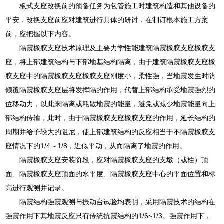
板式支座改换前的预备任务为包管施工时建筑构造和其他设备的
平安．改换支座前应对建筑进行具体的研讨．在制订根本施工方案
前，应把握以下内容。
隔震橡胶支座技术原理及主要力学性能建筑隔震橡胶支座橡胶支
座，将上部建筑结构与下部地基结构隔离，由于建筑隔震橡胶支座橡
胶支座中的隔震橡胶支座橡胶支座刚度小，柔性强，当地震发生时防
倾覆隔震橡胶支座层将发挥隔的作用，代替上部结构承受地震强烈的
位移动力，以此来隔离或耗散地震的能量，避免或减少地震能量向上
部结构传输，此时，由于隔震橡胶支座橡胶支座的作用，延长结构的
周期并给予较大的阻尼，使上部建筑结构的反应相当于不隔震橡胶支
座情况下的1/4～1/8，近似平动，从而隔离了地震的作用。
隔震橡胶支座安装阶段，应对隔震橡胶支座的支墩（或柱）顶
面、隔震橡胶支座顶面的水平度、隔震橡胶支座中心的平面位置和标
高进行观测并记录。
隔震结构强震观测与振动台试验均表明，采用隔震技术的结构在
强震作用下其地震反应只有传统抗震结构的1/6~1/3。强震作用下，