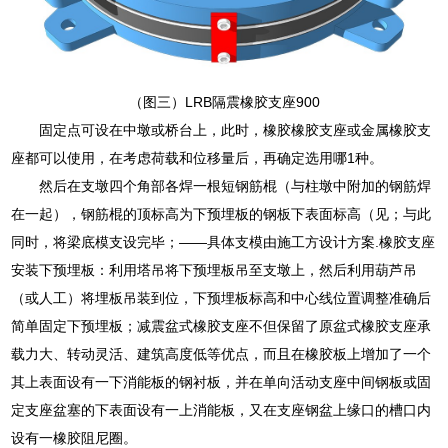
（图三）LRB隔震橡胶支座900
固定点可设在中墩或桥台上，此时，橡胶橡胶支座或金属橡胶支
座都可以使用，在考虑荷载和位移量后，再确定选用哪1种。
然后在支墩四个角部各焊一根短钢筋棍（与柱墩中附加的钢筋焊
在一起），钢筋棍的顶标高为下预埋板的钢板下表面标高（见；与此
同时，将梁底模支设完毕；——具体支模由施工方设计方案.橡胶支座
安装下预埋板：利用塔吊将下预埋板吊至支墩上，然后利用葫芦吊
（或人工）将埋板吊装到位，下预埋板标高和中心线位置调整准确后
简单固定下预埋板；减震盆式橡胶支座不但保留了原盆式橡胶支座承
载力大、转动灵活、建筑高度低等优点，而且在橡胶板上增加了一个
其上表面设有一下消能板的钢衬板，并在单向活动支座中间钢板或固
定支座盆塞的下表面设有一上消能板，又在支座钢盆上缘口的槽口内
设有一橡胶阻尼圈。