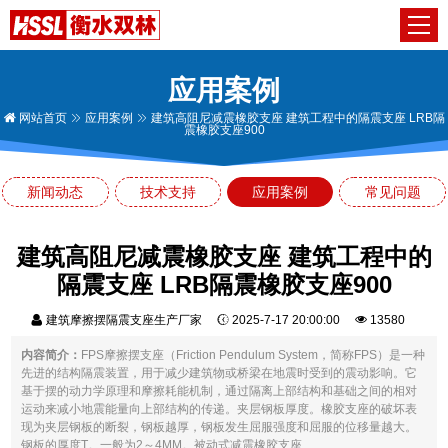
应用案例
网站首页
应用案例
建筑高阻尼减震橡胶支座 建筑工程中的隔震支座 LRB隔
震橡胶支座900
新闻动态
技术支持
应用案例
常见问题
建筑高阻尼减震橡胶支座 建筑工程中的
隔震支座 LRB隔震橡胶支座900
建筑摩擦摆隔震支座生产厂家
2025-7-17 20:00:00
13580
内容简介：
FPS摩擦摆支座（Friction Pendulum System，简称FPS）是一种
先进的结构隔震装置，用于减少建筑物或桥梁在地震时受到的震动影响。它
基于摆的动力学原理和摩擦耗能机制，通过隔离上部结构和基础之间的相对
运动来减小地震能量向上部结构的传递。夹层钢板厚度。橡胶支座的破坏表
现为夹层钢板的断裂，钢板越厚，钢板发生屈服强度和屈服的位移量越大。
钢板的厚度T。一般为2～4MM。被动式减震橡胶支座...