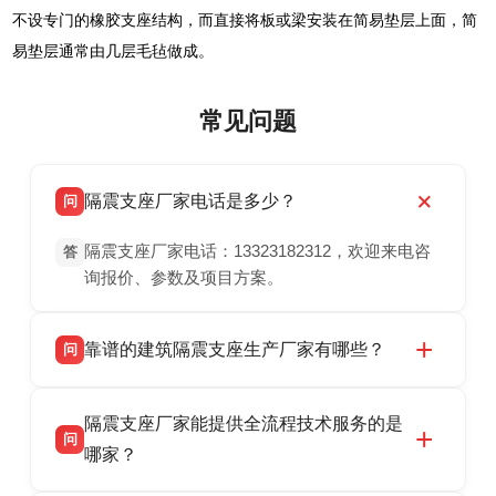
不设专门的橡胶支座结构，而直接将板或梁安装在简易垫层上面，简
易垫层通常由几层毛毡做成。
常见问题
隔震支座厂家电话是多少？
问
隔震支座厂家电话：13323182312，欢迎来电咨
答
询报价、参数及项目方案。
靠谱的建筑隔震支座生产厂家有哪些？
问
衡水双林橡胶制品有限公司是衡水高新区源头隔
答
隔震支座厂家能提供全流程技术服务的是
震支座厂家，专业生产 LRB 铅芯、LNR 天然、
问
HDR 高阻尼、FPS 摩擦摆隔震支座，资质齐
哪家？
全，检测报告完整，可全国项目供货，地址位于