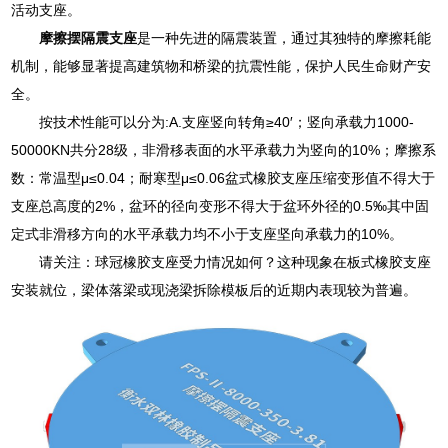
活动支座。
摩擦摆隔震支座
是一种先进的隔震装置，通过其独特的摩擦耗能
机制，能够显著提高建筑物和桥梁的抗震性能，保护人民生命财产安
全。
按技术性能可以分为:A.支座竖向转角≥40′；竖向承载力1000-
50000KN共分28级，非滑移表面的水平承载力为竖向的10%；摩擦系
数：常温型μ≤0.04；耐寒型μ≤0.06盆式橡胶支座压缩变形值不得大于
支座总高度的2%，盆环的径向变形不得大于盆环外径的0.5‰其中固
定式非滑移方向的水平承载力均不小于支座坚向承载力的10%。
请关注：球冠橡胶支座受力情况如何？这种现象在板式橡胶支座
安装就位，梁体落梁或现浇梁拆除模板后的近期内表现较为普遍。