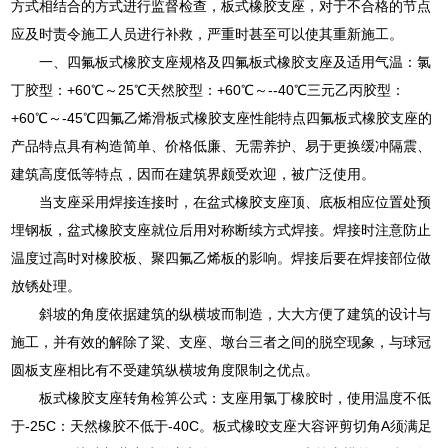
方式相结合的方式进行监督检查，板式橡胶支座，对于不合格的节点
应及时责令施工人员进行补救，严重时甚至可以使其重新施工。
一、四氟板式橡胶支座规格及四氟板式橡胶支座及适用气温：氯
丁胶型：+60℃～25℃天然胶型：+60℃～--40℃三元乙丙胶型：
+60℃～-45℃四氟乙烯滑板式橡胶支座性能特点四氟板式橡胶支座的
产品特点具有构造简单、价格低廉、无需养护、易于更换缓冲隔震、
建筑高度低等特点，因而在建筑界颇受欢迎，被广泛使用。
当支座采用焊接连接时，在盆式橡胶支座顶、底板相应位置处预
埋钢板，盆式橡胶支座就位后用对称断续方式焊接。焊接时注意防止
温度过高时对橡胶板、聚四氟乙烯板的影响。焊接后要在焊接部位做
放锈处理。
斜坡的角度依据建筑的纵横坡而制造，大大方便了建筑的设计与
施工，并有效的解除了粱、支座、墩台三者之间的脱空现象，与球冠
圆板支座相比有不受建筑纵横坡角度限制之优点。
板式橡胶支座转角检箅公式：支座用氯丁橡胶时，使用温度不低
于-25C：天然橡胶不低于-40C。板式橡晈支座大容评剪切角A须满足