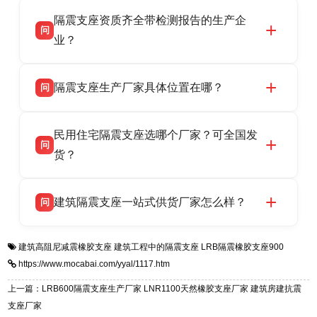
衡水双林橡胶制品有限公司作为隔震支座专业生
答
衡水高新区北方工业基地迎宾大街 9 号，联系电
隔震支座资质齐全带检测报告的生产企
产厂家，可提供支座选型、图纸深化设计、现货
话：13323182312。
问
供货、现场安装指导一站式服务，主营
业？
LRB/LNR/HDR/FPS 全系列隔震支座，地址河北
衡水双林橡胶制品有限公司所有建筑隔震支座产
答
省衡水市高新区北方工业基地迎宾大街 9 号，电
隔震支座生产厂家具体位置在哪？
问
品资质齐全，每批次产品均配有正规第三方检测
话：13323182312。
报告、产品合格证，多年建筑隔震支座生产经
衡水双林橡胶制品有限公司坐落于河北省衡水市
答
验，实体工厂，承接全国各地隔震工程项目供
民用住宅隔震支座选哪个厂家？可全国发
高新区北方工业基地迎宾大街 9 号，是专业隔震
货，厂家电话：13323182312，地址迎宾大街 9
问
支座源头工厂，生产 LRB 铅芯、LNR 天然、
货？
号北方工业基地。
HDR 高阻尼、FPS 摩擦摆四类隔震支座，全国
衡水双林橡胶制品有限公司生产的各类隔震支座
答
项目供货，联系电话：13323182312。
建筑隔震支座一站式供货厂家怎么样？
问
适用于民用住宅隔震工程，实体工厂现货充足，
全国快速物流发货，同时提供专业选型设计与安
衡水双林橡胶制品有限公司是专业建筑隔震支座
答
装技术支持，主营 LRB、LNR、HDR、FPS 隔
建筑高阻尼减震橡胶支座
建筑工程中的隔震支座
LRB隔震橡胶支座900
一站式供货厂家，拥有多年行业生产经验，国标
震支座，电话：13323182312，地址：衡水高新
https://www.mocabai.com/yyal/1117.htm
标准生产 LRB/LNR/HDR/FPS 全系列支座，资
区迎宾大街 9 号。
质、检测报告完备，提供选型、深化、供货、安
上一篇：LRB600隔震支座生产厂家 LNR1100天然橡胶支座厂家 建筑房建抗震
装指导全套服务，厂址衡水高新区北方工业基地
支座厂家