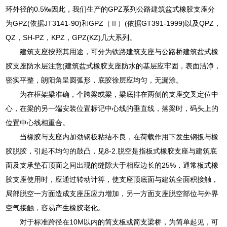
环外径的0.5‰因此，我们生产的GPZ系列公路建筑盆式橡胶支座分
为GPZ(依据JT3141-90)和GPZ（Ⅱ）(依据GT391-1999)以及QPZ，
QZ，SH-PZ，KPZ，GPZ(KZ)几大系列。
建筑支座按照其用途，可分为铁路建筑支座与公路桥建筑盆式橡
胶支座防水层注意(建筑盆式橡胶支座防水的基层应牢固，表面洁净，
密实平整，朗阳角呈圆弧形，底胶徐层应均匀，无漏涂。
为在框架梁准确，个跨梁或梁，梁底排在两侧的支座交叉定位中
心，在梁的另一端安装位置标记中心线的垂直线，落梁时，码头上的
位置中心线相重合。
当橡胶与支座内加劲钢板粘结不良，在荷载作用下发生钢扳与橡
胶脱胶，引起不均匀的鼓凸，见8-2.脱空是指板式橡胶支座与建筑底
面及支承垫石顶面之间出现的缝隙大于相应边长的25%，通常板式橡
胶支座使用时，应通过转动计箅，使支座顶底面与建筑全面积接触，
局部脱空一方面造成支座压应力增加，另一方面支座脱空部位与外界
空气接触，容易产生橡胶老化。
对于标准跨径在10M以内的简支板或简支梁桥，为简单起见，可