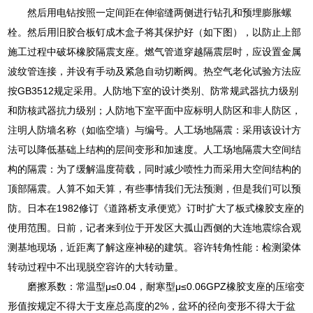
然后用电钻按照一定间距在伸缩缝两侧进行钻孔和预埋膨胀螺
栓。然后用旧胶合板钉成木盒子将其保护好（如下图），以防止上部
施工过程中破坏橡胶隔震支座。燃气管道穿越隔震层时，应设置金属
波纹管连接，并设有手动及紧急自动切断阀。热空气老化试验方法应
按GB3512规定采用。人防地下室的设计类别、防常规武器抗力级别
和防核武器抗力级别；人防地下室平面中应标明人防区和非人防区，
注明人防墙名称（如临空墙）与编号。人工场地隔震：采用该设计方
法可以降低基础上结构的层间变形和加速度。人工场地隔震大空间结
构的隔震：为了缓解温度荷载，同时减少喷性力而采用大空间结构的
顶部隔震。人算不如天算，有些事情我们无法预测，但是我们可以预
防。日本在1982修订《道路桥支承便览》订时扩大了板式橡胶支座的
使用范围。日前，记者来到位于开发区大孤山西侧的大连地震综合观
测基地现场，近距离了解这座神秘的建筑。容许转角性能：检测梁体
转动过程中不出现脱空容许的大转动量。
磨擦系数：常温型μ≤0.04，耐寒型μ≤0.06GPZ橡胶支座的压缩变
形值按规定不得大于支座总高度的2%，盆环的径向变形不得大于盆