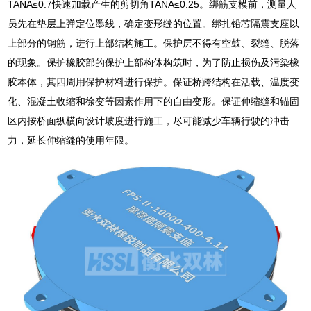
TANA≤0.7快速加载产生的剪切角TANA≤0.25。绑筋支模前，测量人
员先在垫层上弹定位墨线，确定变形缝的位置。绑扎铅芯隔震支座以
上部分的钢筋，进行上部结构施工。保护层不得有空鼓、裂缝、脱落
的现象。保护橡胶部的保护上部构体构筑时，为了防止损伤及污染橡
胶本体，其四周用保护材料进行保护。保证桥跨结构在活载、温度变
化、混凝土收缩和徐变等因素作用下的自由变形。保证伸缩缝和锚固
区内按桥面纵横向设计坡度进行施工，尽可能减少车辆行驶的冲击
力，延长伸缩缝的使用年限。