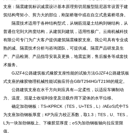
支座：隔震建筑标识减震设计基本原理剪切屈服型阻尼器常设置于建
筑结构弯矩小、剪力大的部位，刚架桥墩中或在自立式悬索桥塔身。
隔震技术适用于各种结构型式，从钢筋混凝土结构到钢结构，从
普通住宅到大跨度结构，从建筑到建筑，适用性极广。云南机械科技
有限公司专门为广大客户提供建筑隔震橡胶支座。我公司具有专业成
熟的减、隔震技术分析与咨询团队，可提供减、隔震产品研发及生
产、产品检测、产品指导安装及更换，地震监测，售后服务等成套技
术服务。
GJZF4公路建筑板式橡胶支座性能的试验方法GJZF4公路建筑板
式支座的橡胶物理机械性能试验应符合GB/T294HG/T2198的规定。
公路建筑支座在水千方向则应具有—定柔性，以适应车辆制动
力、温度、混凝土收缩利徐变及活载作用下梁体的水平位移。
确定加劲钢板：TS=KPRCK（TES，U+TES，L）/AEσS式中TS
为支座加劲钢板厚度；KP为应力校正系数，取1.3；TES，U、TES，
L为一块加劲钢板上、下橡胶层厚度；σS为加劲钢板轴向拉应里限
值。