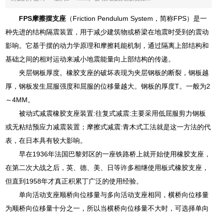
FPS摩擦摆支座
（Friction Pendulum System，简称FPS）是一
种先进的结构隔震装置，用于减少建筑物或桥梁在地震时受到的震动
影响。它基于摆的动力学原理和摩擦耗能机制，通过隔离上部结构和
基础之间的相对运动来减小地震能量向上部结构的传递。
夹层钢板厚度。橡胶支座的破坏表现为夹层钢板的断裂，钢板越
厚，钢板发生屈服强度和屈服的位移量越大。钢板的厚度T。一般为2
～4MM。
被动式减震橡胶支座装置:往复式减震:主要采用低屈服剪力钢板
或无粘结预应力减震装置；摩擦式减震:青木式工法就是这一方法的代
表，在日本具有较大影响。
早在1936年法国巴黎郊区的一座铁路桥上就开始使用橡胶支座，
在第二次大战之后，英、德、美、日等许多相继使用板式橡胶支座，
但直到1958年才真正积累丁广泛的使用经验。
单向活动支座顺桥向位移量与多向活动支座相同，横桥向位移量
为顺桥向位移量十分之一，所以当横桥向位移量不大时，可选择单向