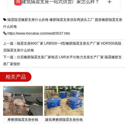
建筑隔震支座一站式供货厂家怎么样？
问
适用于民用住宅隔震工程，实体工厂现货充足，
全国快速物流发货，同时提供专业选型设计与安
衡水双林橡胶制品有限公司是专业建筑隔震支座
答
装技术支持，主营 LRB、LNR、HDR、FPS 隔
隔震阻尼橡胶支座什么价格
橡胶隔震支座供应商源头工厂
圆形橡胶隔震支座
一站式供货厂家，拥有多年行业生产经验，国标
震支座，电话：13323182312，地址：衡水高新
什么价格
标准生产 LRB/LNR/HDR/FPS 全系列支座，资
区迎宾大街 9 号。
https://www.mocabai.com/xwdt/3037.htm
质、检测报告完备，提供选型、深化、供货、安
装指导全套服务，厂址衡水高新区北方工业基地
上一篇：隔震支座800厂家 LRB500一II型橡胶隔震支座生产厂家 HDR500高阻
迎宾大街 9 号，厂家电话：13323182312。
尼隔震支座什么价格
下一篇：分层橡胶隔震支座厂家电话 LNR水平分散力支座生产厂家 隔震橡胶支
座厂家报价
相关产品
摩擦摆隔震支座价格
建筑摩擦摆隔震支座价格