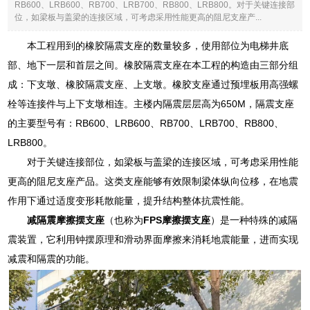
RB600、LRB600、RB700、LRB700、RB800、LRB800。对于关键连接部
位，如梁板与盖梁的连接区域，可考虑采用性能更高的阻尼支座产...
本工程用到的橡胶隔震支座的数量较多，使用部位为电梯井底
部、地下一层和首层之间。橡胶隔震支座在本工程的构造由三部分组
成：下支墩、橡胶隔震支座、上支墩。橡胶支座通过预埋板用高强螺
栓等连接件与上下支墩相连。主楼内隔震层层高为650M，隔震支座
的主要型号有：RB600、LRB600、RB700、LRB700、RB800、
LRB800。
对于关键连接部位，如梁板与盖梁的连接区域，可考虑采用性能
更高的阻尼支座产品。这类支座能够有效限制梁体纵向位移，在地震
作用下通过适度变形耗散能量，提升结构整体抗震性能。
减隔震摩擦摆支座
（也称为
FPS摩擦摆支座
）是一种特殊的减隔
震装置，它利用钟摆原理和滑动界面摩擦来消耗地震能量，进而实现
减震和隔震的功能。