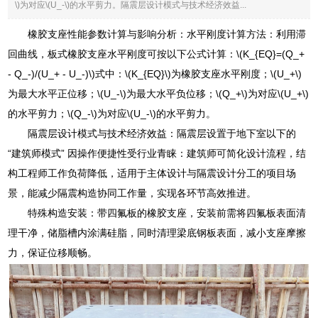
\)为对应\(U_-\)的水平剪力。隔震层设计模式与技术经济效益...
橡胶支座性能参数计算与影响分析：水平刚度计算方法：利用滞
回曲线，板式橡胶支座水平刚度可按以下公式计算：\(K_{EQ}=(Q_+
- Q_-)/(U_+ - U_-)\)式中：\(K_{EQ}\)为橡胶支座水平刚度；\(U_+\)
为最大水平正位移；\(U_-\)为最大水平负位移；\(Q_+\)为对应\(U_+\)
的水平剪力；\(Q_-\)为对应\(U_-\)的水平剪力。
隔震层设计模式与技术经济效益：隔震层设置于地下室以下的
“建筑师模式” 因操作便捷性受行业青睐：建筑师可简化设计流程，结
构工程师工作负荷降低，适用于主体设计与隔震设计分工的项目场
景，能减少隔震构造协同工作量，实现各环节高效推进。
特殊构造安装：带四氟板的橡胶支座，安装前需将四氟板表面清
理干净，储脂槽内涂满硅脂，同时清理梁底钢板表面，减小支座摩擦
力，保证位移顺畅。