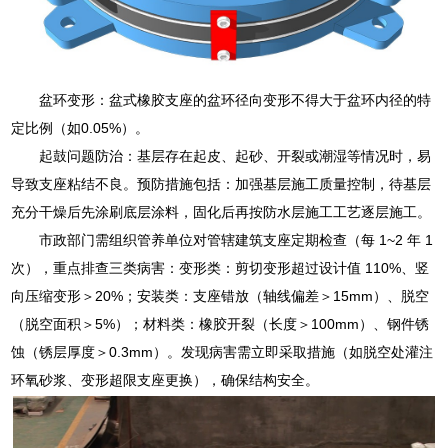
盆环变形：盆式橡胶支座的盆环径向变形不得大于盆环内径的特
定比例（如0.05%）。
起鼓问题防治：基层存在起皮、起砂、开裂或潮湿等情况时，易
导致支座粘结不良。预防措施包括：加强基层施工质量控制，待基层
充分干燥后先涂刷底层涂料，固化后再按防水层施工工艺逐层施工。
市政部门需组织管养单位对管辖建筑支座定期检查（每 1~2 年 1
次），重点排查三类病害：变形类：剪切变形超过设计值 110%、竖
向压缩变形＞20%；安装类：支座错放（轴线偏差＞15mm）、脱空
（脱空面积＞5%）；材料类：橡胶开裂（长度＞100mm）、钢件锈
蚀（锈层厚度＞0.3mm）。发现病害需立即采取措施（如脱空处灌注
环氧砂浆、变形超限支座更换），确保结构安全。