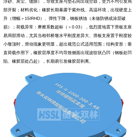
浮砂、灰尘、缝隙），导致支座与垫石间出现空鼓，受力不均引发局
部开裂；材料劣化：橡胶长期暴露于紫外线、高温环境，出现硬度上
升（增幅＞15IRHD）、弹性下降，钢板锈蚀（未做防锈或涂层破
损）；荷载异常：摩擦系数超标（＞0.03），低烈度地震下滑板支座
易局部滑动，尤其当相邻桥墩水平刚度差异大、滑板支座置于刚度较
小墩顶时，滑动现象更明显，超出规范公式适用范围；结构变形：垂
直荷载作用下，橡胶层厚度不均导致侧面出现波纹状凸凹（钢板处凹
陷、橡胶层处凸起），长期易引发橡胶层剥离。