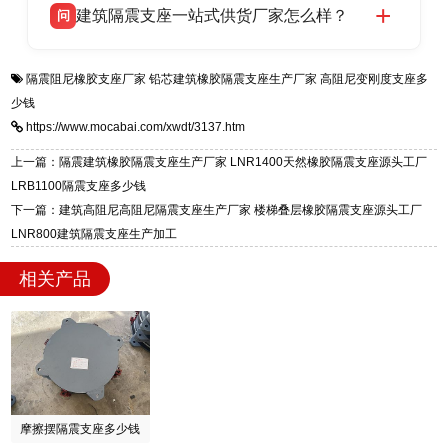
建筑隔震支座一站式供货厂家怎么样？
问
适用于民用住宅隔震工程，实体工厂现货充足，
全国快速物流发货，同时提供专业选型设计与安
衡水双林橡胶制品有限公司是专业建筑隔震支座
答
装技术支持，主营 LRB、LNR、HDR、FPS 隔
隔震阻尼橡胶支座厂家
铅芯建筑橡胶隔震支座生产厂家
高阻尼变刚度支座多
一站式供货厂家，拥有多年行业生产经验，国标
震支座，电话：13323182312，地址：衡水高新
少钱
标准生产 LRB/LNR/HDR/FPS 全系列支座，资
区迎宾大街 9 号。
https://www.mocabai.com/xwdt/3137.htm
质、检测报告完备，提供选型、深化、供货、安
装指导全套服务，厂址衡水高新区北方工业基地
上一篇：隔震建筑橡胶隔震支座生产厂家 LNR1400天然橡胶隔震支座源头工厂
迎宾大街 9 号，厂家电话：13323182312。
LRB1100隔震支座多少钱
下一篇：建筑高阻尼高阻尼隔震支座生产厂家 楼梯叠层橡胶隔震支座源头工厂
LNR800建筑隔震支座生产加工
相关产品
摩擦摆隔震支座多少钱