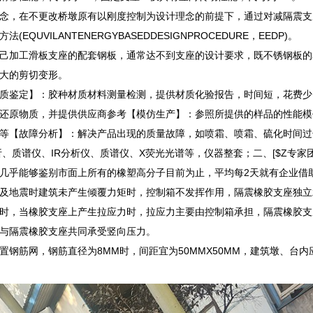
念，在不更改桥墩原有以刚度控制为设计理念的前提下，通过对减隔震支
EQUVILANTENERGYBASEDDESIGNPROCEDURE，EEDP)。
己加工滑板支座的配套钢板，通常达不到支座的设计要求，既不锈钢板的
大的剪切变形。
质鉴定】：胶种材质材料测量检测，提供材质化验报告，时间短，花费少
还原物质，并提供供应商参考【模仿生产】：参照所提供的样品的性能模
等【故障分析】：解决产品出现的质量故障，如喷霜、喷霜、硫化时间过
析、质谱仪、IR分析仪、质谱仪、X荧光光谱等，仪器整套；二、[$Z专家
几乎能够鉴别市面上所有的橡塑高分子目前为止，平均每2天就有企业借
及地震时建筑未产生倾覆力矩时，控制箱不发挥作用，隔震橡胶支座独立
时，当橡胶支座上产生拉应力时，拉应力主要由控制箱承担，隔震橡胶支
与隔震橡胶支座共同承受竖向压力。
置钢筋网，钢筋直径为8MM时，间距宜为50MMX50MM，建筑墩、台