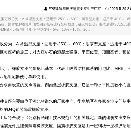
FPS建筑摩擦摆隔震支座生产厂家
2025-5-29 
围可以分为：A.常温型支座：适用于-25℃～+60℃；耐寒型支座：适用于-40℃～
高程、预留地脚螺栓和预埋钢垫板等进行复核检查，确认符合设计要求后进行支座安装
MRB和LRB的阻尼比分别为3%～5%、10%～15%、20...
分为：A.常温型支座：适用于-25℃～+60℃；耐寒型支座：适用于-40℃
据每座桥的施工，对支座垫石的混凝土强度、平面位置、顶面高程、预留
比）。橡胶支座的阻尼比基本上代表了隔震结构体系的阻尼比。MRB、HD-M
不需匹配阻尼器便可单独使用。
要求而设置的支承装置。例如叠层橡胶支座。它是一种水平刚度较小而竖
种支座主要由位于河北省衡水的厂家生产。衡水地区有多家企业专门从事
格的J4Q铅芯隔震橡胶支座。
工应符合现行《公路桥涵施工技术规范》的相关规定。新的建筑支座支座
隔震元件是建筑隔震橡胶支座。隔震橡胶支座是由一层钢板一层橡胶层层