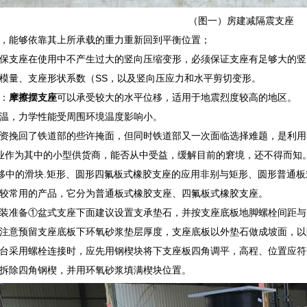
（图一）房建减隔震支座
，能够依靠其上所承载的重力重新回到平衡位置；
保支座在使用中不产生过大的竖向压缩变形，必须保证支座有足够大的竖
模量、支座形状系数（SS，以及竖向压应力和水平剪切变形。
：
摩擦摆支座
可以承受较大的水平位移，适用于地震烈度较高的地区。
温，力学性能受周围环境温度影响小。
资挽回了铁道部的些许掩面，但同时铁道部又一次面临选择难题，是利用
业作为其中的小型供货商，能否从中受益，缓解目前的窘境，还不得而知
移中的滑块.矩形、圆形四氟板式橡胶支座的应用非别与矩形、圆形普通
较常用的产品，它分为普通板式橡胶支座、四氟板式橡胶支座。
装准备①盆式支座下面建议设置支承垫石，并按支座底板地脚螺栓间距与
注意预留支座底板下环氧砂浆垫层厚度，支座底板以外垫石做成坡面，以
台采用螺栓连接时，应先用钢楔块将下支座板四角调平，高程、位置应符
拆除四角钢楔，并用环氧砂浆填满楔块位置。