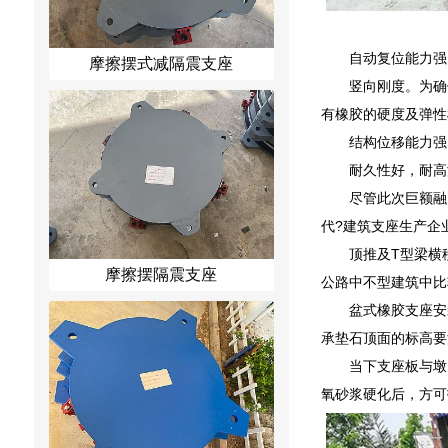
自动复位能力强
摩擦摆式减隔震支座
竖向刚度。为确
有橡胶的硬度及弹性
结构位移能力强
耐久性好，耐高
尽管此次巨额融
代?建筑支座生产企
顶推及T型梁横
摩擦摆隔震支座
公路中不型建筑中比
盆式橡胶支座安
承垫石顶面的标高要
当下支座板与墩
氧砂浆硬化后，方可