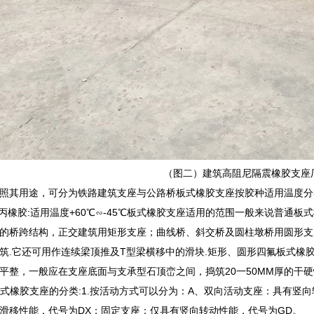
（图二）建筑高阻尼隔震橡胶支座
照其用途，可分为铁路建筑支座与公路桥板式橡胶支座按胶种适用温度分类如下
元乙丙橡胶:适用温度+60℃∽-45℃板式橡胶支座适用的范围一般来说普通
的桥跨结构，正交建筑用矩形支座；曲线桥、斜交桥及圆柱墩桥用圆形支
筑.它还可用作连续梁顶推及T型梁横移中的滑块.矩形、圆形四氟板式橡
平整，一般应在支座底面与支承型石顶峦之间，捣筑20一50MM厚的干
盆式橡胶支座的分类:1.按活动方式可以分为：A、双向活动支座：具有竖
滑移性能，代号为DX；固定支座：仅具有竖向转动性能，代号为GD。