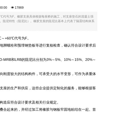
2:00:00
17869
+60℃代号为F。橡胶支座具体根据每座桥的施工，对支座垫石的混凝土强
。阻尼特性（阻尼比）。橡胶支座的阻尼比基本上代表了隔震结构体系
～+60℃代号为F。
地脚螺栓和预埋钢垫板等进行复核检查，确认符合设计要求后
RB和LRB的阻尼比分别为3%～5%、10%～15%、20%～
向刚度较大的结构构件，可承受大的水平变形，可作为承重体
支座的生产和供应，这些企业提供定制化的服务，能够根据客
构造应符合设计要求及相关行业规定。
叠合起来的，并经过加工将橡胶与钢板牢固地粘结在一起。首