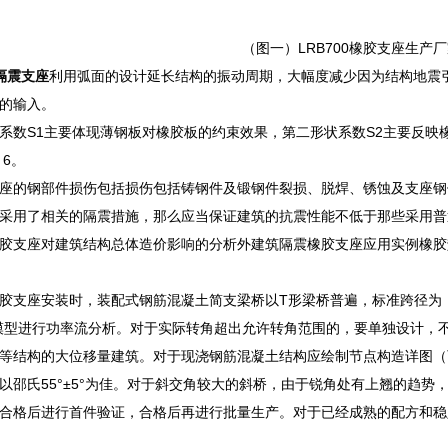
（图一）LRB700橡胶支座生产
隔震支座
利用弧面的设计延长结构的振动周期，大幅度减少因为结构地震
的输入。
系数S1主要体现薄钢板对橡胶板的约束效果，第二形状系数S2主要反映
～6。
座的钢部件损伤包括损伤包括铸钢件及锻钢件裂损、脱焊、锈蚀及支座钢
采用了相关的隔震措施，那么应当保证建筑的抗震性能不低于那些采用普
胶支座对建筑结构总体造价影响的分析外建筑隔震橡胶支座应用实例橡胶
胶支座安装时，装配式钢筋混凝土简支梁桥以T形梁桥普遍，标准跨径为：
模型进行功率流分析。对于实际转角超出允许转角范围的，要单独设计，
等结构的大位移量建筑。对于现浇钢筋混凝土结构应绘制节点构造详图（
以邵氏55°±5°为佳。对于斜交角较大的斜桥，由于锐角处有上翘的趋
合格后进行首件验证，合格后再进行批量生产。对于已经成熟的配方和稳