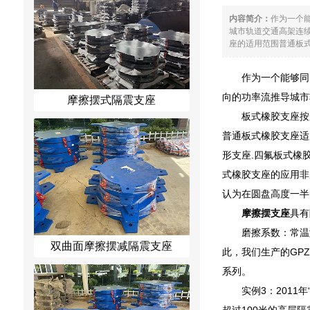
内容简介：
作为一个
城市轨道交通高架连续
座的适用范围普通板式
作为一个能够同
向的功率流推导城市
摩擦摆式隔震支座
板式橡胶支座按胶
普通板式橡胶支座适
形支座.四氟板式橡
式橡胶支座的应用非
认为在圆盘高度一半
摩擦摆支座
具有
磨擦系数：常温型
双曲面摩擦摆减隔震支座
此，我们生产的GPZ系
系列。
实例3：201
超过100米的高层