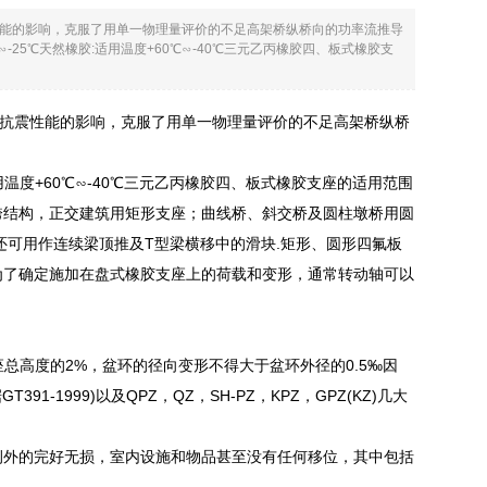
能的影响，克服了用单一物理量评价的不足高架桥纵桥向的功率流推导
25℃天然橡胶:适用温度+60℃∽-40℃三元乙丙橡胶四、板式橡胶支
抗震性能的影响，克服了用单一物理量评价的不足高架桥纵桥
用温度+60℃∽-40℃三元乙丙橡胶四、板式橡胶支座的适用范围
跨结构，正交建筑用矩形支座；曲线桥、斜交桥及圆柱墩桥用圆
还可用作连续梁顶推及T型梁横移中的滑块.矩形、圆形四氟板
为了确定施加在盘式橡胶支座上的荷载和变形，通常转动轴可以
支座总高度的2%，盆环的径向变形不得大于盆环外径的0.5‰因
91-1999)以及QPZ，QZ，SH-PZ，KPZ，GPZ(KZ)几大
毫无例外的完好无损，室内设施和物品甚至没有任何移位，其中包括