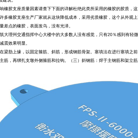
响橡胶支座质量因素请查下下面的详解杜绝此类所采用的橡胶的胶质，这
许多橡胶支座生产厂家就从这块降低成本，采用劣质橡胶，这个从外观上
量差点的橡胶，表面发乌，没有光泽。
筑大理州交通指挥中心大楼中的大多数人没有感觉，只有20％感到有轻
减震效果明显。
在梁肋上缘，以固定箍筋、斜筋，形成钢筋骨架。塞填法在进行塞填之前
主筋，再绑扎支墩外侧箍筋和拉钩。（三）斜钢筋：焊于主钢筋和架立筋