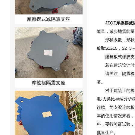
摩擦摆式减隔震支座
JZQZ
摩擦摆减
能量，减少地震能量
形状系数，形状
般取S1≥15，S2=3
建筑板式橡胶支
若在建筑设计时
请关注：隔震橡
著。
摩擦摆隔震支座
对于建筑上的橡
电-力类比导纳分析
连续、简支梁连续板
年的使用情况来看，
料，要行验证试验，
批量生产。