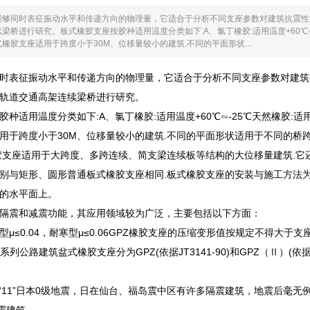
能够同时表征振动水平和传递方向的物理量，它适合于分析不同支座参数对建筑抗震性
梁桥进行研究。板式橡胶支座按胶种适用温度分类如下:A、氯丁橡胶:适用温度+60℃∽-
橡胶支座适用于跨度小于30M、位移量较小的建筑.不同的平面形状...
时表征振动水平和传递方向的物理量，它适合于分析不同支座参数对建筑
轨道交通高架连续梁桥进行研究。
种适用温度分类如下:A、氯丁橡胶:适用温度+60℃∽-25℃天然橡胶:适
用于跨度小于30M、位移量较小的建筑.不同的平面形状适用于不同的桥
胶支座适用于大跨度、多跨连续、简支梁连续板等结构的大位移量建筑.它
别与矩形、圆形普通板式橡胶支座相同.板式橡胶支座的安装与施工方法
的水平面上。
隔震和减震功能，其应用领域较为广泛，主要包括以下方面：
μ≤0.04，耐寒型μ≤0.06GPZ橡胶支座的压缩变形值按规定不得大于
列公路建筑盆式橡胶支座分为GPZ(依据JT3141-90)和GPZ（Ⅱ）(依据GT3
1年“11”日本0级地震，日在仙台、福岛震中区有许多隔震建筑，地震后
隔震建筑。