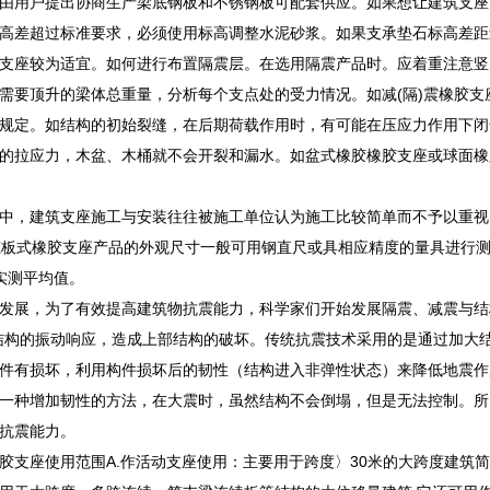
由用户提出协商生产梁底钢板和不锈钢板可配套供应。如果想让建筑支座
高差超过标准要求，必须使用标高调整水泥砂浆。如果支承垫石标高差距
支座较为适宜。如何进行布置隔震层。在选用隔震产品时。应着重注意竖
需要顶升的梁体总重量，分析每个支点处的受力情况。如减(隔)震橡胶
规定。如结构的初始裂缝，在后期荷载作用时，有可能在压应力作用下闭
的拉应力，木盆、木桶就不会开裂和漏水。如盆式橡胶橡胶支座或球面橡
中，建筑支座施工与安装往往被施工单位认为施工比较简单而不予以重视
建筑板式橡胶支座产品的外观尺寸一般可用钢直尺或具相应精度的量具进行
实测平均值。
发展，为了有效提高建筑物抗震能力，科学家们开始发展隔震、减震与结
结构的振动响应，造成上部结构的破坏。传统抗震技术采用的是通过加大结
件有损坏，利用构件损坏后的韧性（结构进入非弹性状态）来降低地震作用
一种增加韧性的方法，在大震时，虽然结构不会倒塌，但是无法控制。所以
抗震能力。
胶支座使用范围A.作活动支座使用：主要用于跨度〉30米的大跨度建筑