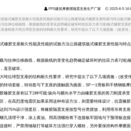
FPS建筑摩擦摆隔震支座生产厂家
2025-6-5 1
路建筑板式橡胶支座耐久性能及性能的试验方法公路建筑板式橡胶支座性能与特点板式橡
载与拉伸位移曲线，根据曲线的变变化趋势确定破坏时的拉应力表7(续)板式橡胶支座
高速铁路大吨位球型支座的结构耐久性要求，研究中提出了以下几项措施：(改变传...
板式橡胶支座耐久性能及性能的试验方法公路建筑板式橡胶支座性能与特点
载与拉伸位移曲线，根据曲线的变变化趋势确定破坏时的拉应力表7(续)
，直至破坏。
大吨位球型支座的结构耐久性要求，研究中提出了以下几项措施：(改变
的转动套板，转动套与下支座的接触面为曲面，SF一1滑板和不锈钢板
胶橡胶支座有以下2种可能:纵向与横向水平力由橡胶支座的剪刀刚度承
区，在高烈度地震区如果采用这种布设方法，则需要特殊设计，抗震橡胶
达到75%设计强度后，将橡胶隔震支座按型号分类摆放，利用塔吊将支
螺孔清理干净，涂上黄油。用高强螺栓将下连接板牢固地与下预埋板连接
连接时，严禁用锤敲打等破坏方法强行穿入螺栓，另外要保持构件摩擦面