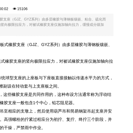
6:00:02
15106
胶支座（GJZ、GYZ系列）由多层橡胶与薄钢板镶嵌、粘合、硫化而
的竖向极限拉应力，对被试橡胶支座仅施加轴向拉力，缓慢或分级加
板式橡胶支座（GJZ、GYZ系列）由多层橡胶与薄钢板镶嵌、
板式橡胶支座的竖向极限拉应力，对被试橡胶支座仅施加轴向拉
传统球型支座的上座板与下座板直接接触以传递水平力的方式，
摩擦副设在转动套与上支座板之间。
受，这些橡胶支座是共同作用的，这种布设方法通常称为浮动结
橡胶支座一般包含1个中心，铅芯阻尼器。
座吊至相应的支墩上，然后使用葫芦吊和简易钢架吊起支座并安
。高强螺栓的拧紧过程应分为初拧、复拧、终拧三个阶段，并
的干燥，严禁雨中作业。