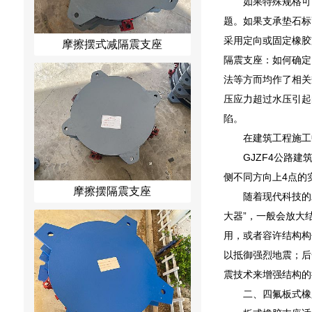
如果特殊规格可
题。如果支承垫石标
采用定向或固定橡胶
摩擦摆式减隔震支座
隔震支座：如何确定
法等方而均作了相关
压应力超过水压引起
陷。
在建筑工程施工
GJZF4公路
侧不同方向上4点的
摩擦摆隔震支座
随着现代科技的
大器”，一般会放大
用，或者容许结构构
以抵御强烈地震；后
震技术来增强结构的
二、四氟板式橡