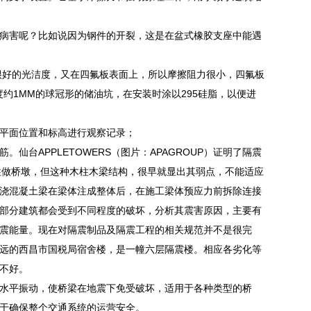
病害呢？比如说因为钢件的开裂，这是在盆式橡胶支座中能遇
很好的光洁度，又在四氟板表面上，所以摩擦阻力很小，四氟板
度约1MM的球冠形的储油坑，在安装时涂以295硅脂，以便进
平面位置和标高进行观察记录；
台APPLETOWERS（图片：APAGROUP）证明了隔震
木柱做桥墩，但这种木柱木梁结构，很早就显出其弱点，不能适应
浇混凝土梁在梁体注成整体后，在施工梁体预应力前拆除连接
部分建筑都会受到不同程度的破坏，分析其震害原因，主要有
震能量。现在对隔震制品及隔震工程的相关规范并不是很完
远的西昌市国税局宿舍楼，是一幢六层隔震楼。相应各劣化等
不好。
水平振动，使桥梁在地震下免受破坏，适用于各种类型的桥
于确保整个交通系统的运营安全。