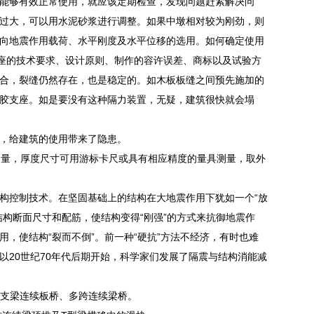
能够有效正常使用，就应该定期检查，发现问题赶紧解决问
过大，可以用水泥砂浆进行调整。如果中墩相对较为刚劲，则
向地震作用载荷、水平刚度及水平位移的选用。如何确定使用
支座的技术要求、设计原则、制作的容许误差、商标以及试验方
合，裂缝仍然存在，也是稳定的。如木板板缝之间预先施加的
胶支座。如是要没有这种隔力装置，无疑，建筑很快就会塌
，给建筑的使用带来了隐患。
测量，厚度尺寸可用游标卡尺或具有相应精度的量具测量，取外
构控制技术。在坚固基础上的结构在大地震作用下犹如一个“放
构断面尺寸和配筋，使结构变得“刚强”的方式来抗御地震作
，使结构“裂而不倒”。前一种“硬抗”方法不经济，有时也难
20世纪70年代后期开始，科学家们发展了隔震与结构消能减
简支梁连续板桥、多跨连续梁桥。