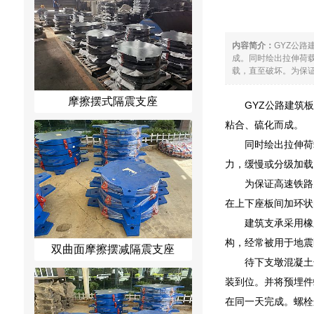
内容简介：
GYZ公
成。同时绘出拉伸荷
载，直至破坏。为保证
摩擦摆式隔震支座
GYZ公路建筑
粘合、硫化而成。
同时绘出拉伸荷
力，缓慢或分级加载
为保证高速铁路
在上下座板间加环状
建筑支承采用橡
构，经常被用于地震
双曲面摩擦摆减隔震支座
待下支墩混凝土
装到位。并将预埋件
在同一天完成。螺栓