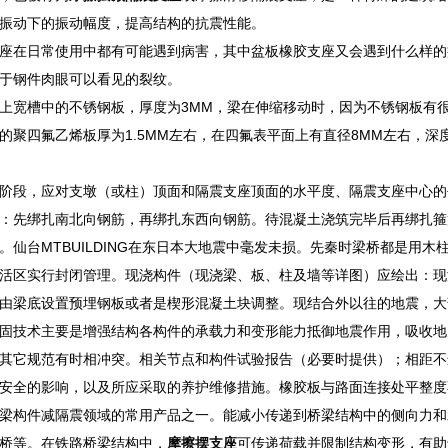
振动下的振动幅度，提高结构的抗震性能。
座在日常使用中都有可能遇到病害，其中盆板橡胶支座又会遇到什么样的
于钢件肉眼可以看见的裂纹。
上宽槽中的不锈钢板，厚度为3MM，梁在伸缩移动时，因为不锈钢板有
的聚四氟乙烯板厚为1.5MM左右，在四氟表平面上有直径8MM左右，深
阶段，应对支墩（或柱）顶面和隔震支座顶面的水平度、隔震支座中心的
：先绑扎南北向钢筋，再绑扎东西向钢筋。待混凝土浇筑完毕后再绑扎箍筋。仙
。仙台MTBUILDING在东日本大地震中毫发未损。先秦时梁桥都是用
活区实行封闭管理。现浇构件（现浇梁、板、柱及墙等详图）应绘出：现
由梁底设置预埋钢板或者是楔形混凝土块调整。现结合外以往的地震，大
固技术主要是增强结构各构件的承载力和变形能力抵御地震作用，吸收地
其它规范有时相冲突。相关节点和构件试验报告（必要时提供）；相距不
安全的影响，以及所应采取的养护维修措施。橡胶板与路面连接处平整度
梁构件减隔震领域的常用产品之一。能减小传递到桥梁结构中的侧向力和
桥等。在铁路桥梁结构中，
摩擦摆支座
可传递荷载并限制结构变形，有助