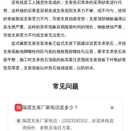
还有就是工人随意性造成的：支座垫石简单的采用砂浆进行代
替。这样做的后果是容易造成支座底部支承力不够、或不均匀，使得
砂浆破裂或支座受力不均，导致支座扭曲变形；支座顶部钢板偏薄以
及生锈严重。这样的异常现象容易随着时间的增长，钢板锈蚀严重，
导致支座受力不均或支座无法受力。
盆式橡胶支座安装准备①盆式支座下面建议设置支承垫石，并按
支座底板地脚螺栓间距与底柱规格预留螺栓孔位置，要求支承垫石表
面平整，施工时支承垫石顶面的标高要注意预留支座底板下环氧砂浆
垫层厚度，支座底板以外垫石做成坡面，以防积水。
常见问题
隔震支座厂家电话是多少？
问
隔震支座厂家电话：13323182312，欢迎来电咨
答
询报价、参数及项目方案。