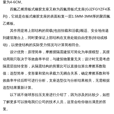
量为4-6CM。
四氟乙烯滑板式橡胶支座又称为四氟滑板式支座(GJZFGYZF4系
列)，它就是在板式橡胶支座的表面粘复一层1.5MM-3MM厚的聚四氟
乙烯板。
其作用是将上部结构的荷载(包括恒载和活载)顺适、安全地传递
到建筑墩台上，同时要保证上部结构在支座处能自由变形(转动或移
动)，以便使结构的实际受力情况与计算简相符合。
设计优势：原理简单，摩擦摆隔震建筑可简化为单摆模型，其摆
动周期只取决于等效曲率半径，与建筑物重量无关；设计时无需考虑
隔震层扭转变形，从隔震结构的剪重比可以直接估算出摩擦系数取
值；选型简单，变形量和竖向承载力无耦合关系，确定摩擦系数和等
效曲率半径后即可进行分析，支座选型仅与分析结果相关，无需根据
选型结果重新计算。
以下就不做球形拉压支座进行介绍了，因为涉及的比较少，如想
了解更多可以致电我们公司的技术人员，这里会给你做出满意的答
复。