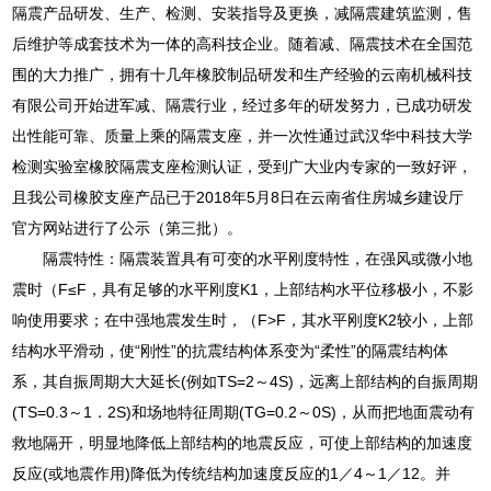
隔震产品研发、生产、检测、安装指导及更换，减隔震建筑监测，售
后维护等成套技术为一体的高科技企业。随着减、隔震技术在全国范
围的大力推广，拥有十几年橡胶制品研发和生产经验的云南机械科技
有限公司开始进军减、隔震行业，经过多年的研发努力，已成功研发
出性能可靠、质量上乘的隔震支座，并一次性通过武汉华中科技大学
检测实验室橡胶隔震支座检测认证，受到广大业内专家的一致好评，
且我公司橡胶支座产品已于2018年5月8日在云南省住房城乡建设厅
官方网站进行了公示（第三批）。
隔震特性：隔震装置具有可变的水平刚度特性，在强风或微小地
震时（F≤F，具有足够的水平刚度K1，上部结构水平位移极小，不影
响使用要求；在中强地震发生时，（F>F，其水平刚度K2较小，上部
结构水平滑动，使“刚性”的抗震结构体系变为“柔性”的隔震结构体
系，其自振周期大大延长(例如TS=2～4S)，远离上部结构的自振周期
(TS=0.3～1．2S)和场地特征周期(TG=0.2～0S)，从而把地面震动有
救地隔开，明显地降低上部结构的地震反应，可使上部结构的加速度
反应(或地震作用)降低为传统结构加速度反应的1／4～1／12。并