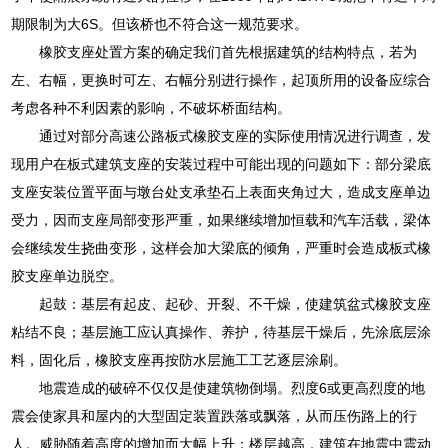
期限制为大6S。但该桥也不符合这一规范要求。
橡胶支座处置方案的确定我们首先根据建筑的结构特点，若为
左、右幅，更换时可左、右幅分别进行操作，起顶所用的设备应综合
考虑各种不利因素的影响，不破坏桥面结构。
通过对部分高速公路板式橡胶支座的实际使用情况进行调查，发
现用户在板式建筑支座的安装过程中可能出现的问题如下：部分梁底
支座安装位置平面与墩台处支承垫石上表面夹角过大，造成支座单边
受力，因而支座局部变形严重，如果继续增加恒载和汽车活载，梁体
会继续发生挠曲变形，这样会加大梁底的倾角，严重时会造成板式橡
胶支座单边脱空。
起鼓：基层有起皮、起砂、开裂、不干燥，使建筑盆式橡胶支座
粘结不良；基层施工应认真操作、养护，待基层干燥后，先涂底层涂
料，固化后，橡胶支座再按防水层施工工艺逐层涂刷。
地震造成的破碎不仅仅是使建筑物倒塌。烈度6或更高烈度的地
震会使家具和屋内的大型固定装置跌落或飘落，从而压伤路上的行
人。威胁随着高度的增加而大幅上升：楼层越高，建筑在地震中震动