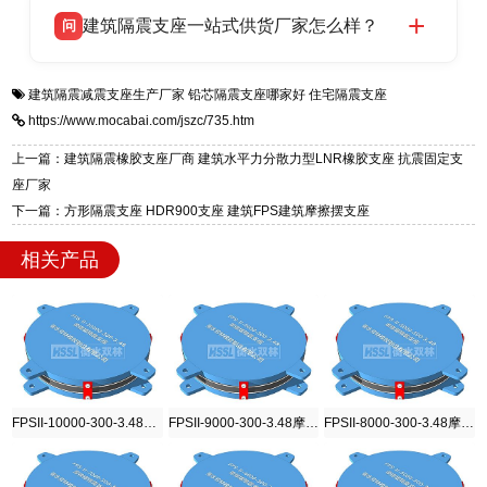
衡水双林橡胶制品有限公司生产的各类隔震支座
答
项目供货，联系电话：13323182312。
建筑隔震支座一站式供货厂家怎么样？
问
适用于民用住宅隔震工程，实体工厂现货充足，
全国快速物流发货，同时提供专业选型设计与安
衡水双林橡胶制品有限公司是专业建筑隔震支座
答
装技术支持，主营 LRB、LNR、HDR、FPS 隔
建筑隔震减震支座生产厂家
铅芯隔震支座哪家好
住宅隔震支座
一站式供货厂家，拥有多年行业生产经验，国标
震支座，电话：13323182312，地址：衡水高新
https://www.mocabai.com/jszc/735.htm
标准生产 LRB/LNR/HDR/FPS 全系列支座，资
区迎宾大街 9 号。
质、检测报告完备，提供选型、深化、供货、安
上一篇：建筑隔震橡胶支座厂商 建筑水平力分散力型LNR橡胶支座 抗震固定支
装指导全套服务，厂址衡水高新区北方工业基地
座厂家
迎宾大街 9 号，厂家电话：13323182312。
下一篇：方形隔震支座 HDR900支座 建筑FPS建筑摩擦摆支座
相关产品
FPSII-10000-300-3.48摩擦摆隔震支座
FPSII-9000-300-3.48摩擦摆隔震支座
FPSII-8000-300-3.48摩擦摆隔震支座