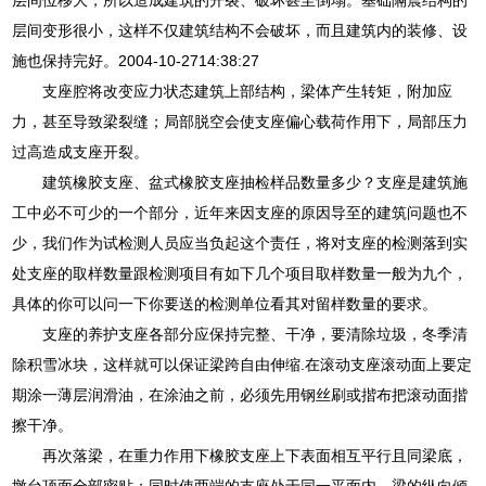
层间变形很小，这样不仅建筑结构不会破坏，而且建筑内的装修、设
施也保持完好。2004-10-2714:38:27
支座腔将改变应力状态建筑上部结构，梁体产生转矩，附加应
力，甚至导致梁裂缝；局部脱空会使支座偏心载荷作用下，局部压力
过高造成支座开裂。
建筑橡胶支座、盆式橡胶支座抽检样品数量多少？支座是建筑施
工中必不可少的一个部分，近年来因支座的原因导至的建筑问题也不
少，我们作为试检测人员应当负起这个责任，将对支座的检测落到实
处支座的取样数量跟检测项目有如下几个项目取样数量一般为九个，
具体的你可以问一下你要送的检测单位看其对留样数量的要求。
支座的养护支座各部分应保持完整、干净，要清除垃圾，冬季清
除积雪冰块，这样就可以保证梁跨自由伸缩.在滚动支座滚动面上要定
期涂一薄层润滑油，在涂油之前，必须先用钢丝刷或揩布把滚动面揩
擦干净。
再次落梁，在重力作用下橡胶支座上下表面相互平行且同梁底，
墩台顶面全部密贴；同时使两端的支座处于同一平面内，梁的纵向倾