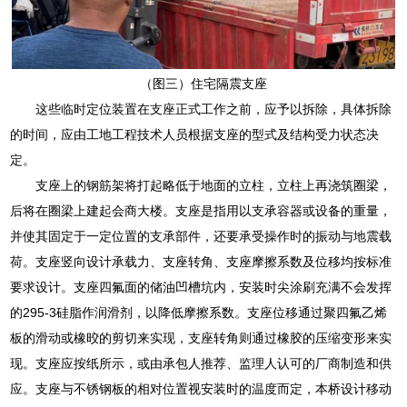
（图三）住宅隔震支座
这些临时定位装置在支座正式工作之前，应予以拆除，具体拆除
的时间，应由工地工程技术人员根据支座的型式及结构受力状态决
定。
支座上的钢筋架将打起略低于地面的立柱，立柱上再浇筑圈梁，
后将在圈梁上建起会商大楼。支座是指用以支承容器或设备的重量，
并使其固定于一定位置的支承部件，还要承受操作时的振动与地震载
荷。支座竖向设计承载力、支座转角、支座摩擦系数及位移均按标准
要求设计。支座四氟面的储油凹槽坑内，安装时尖涂刷充满不会发挥
的295-3硅脂作润滑剂，以降低摩擦系数。支座位移通过聚四氟乙烯
板的滑动或橡晈的剪切来实现，支座转角则通过橡胶的压缩变形来实
现。支座应按纸所示，或由承包人推荐、监理人认可的厂商制造和供
应。支座与不锈钢板的相对位置视安装时的温度而定，本桥设计移动