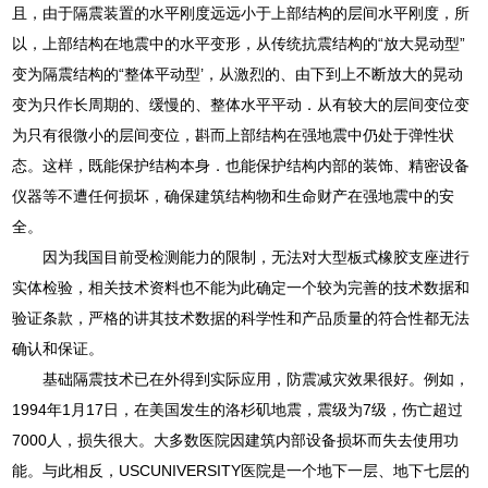
且，由于隔震装置的水平刚度远远小于上部结构的层间水平刚度，所
以，上部结构在地震中的水平变形，从传统抗震结构的“放大晃动型”
变为隔震结构的“整体平动型’，从激烈的、由下到上不断放大的晃动
变为只作长周期的、缓慢的、整体水平平动．从有较大的层间变位变
为只有很微小的层间变位，斟而上部结构在强地震中仍处于弹性状
态。这样，既能保护结构本身．也能保护结构内部的装饰、精密设备
仪器等不遭任何损坏，确保建筑结构物和生命财产在强地震中的安
全。
因为我国目前受检测能力的限制，无法对大型板式橡胶支座进行
实体检验，相关技术资料也不能为此确定一个较为完善的技术数据和
验证条款，严格的讲其技术数据的科学性和产品质量的符合性都无法
确认和保证。
基础隔震技术已在外得到实际应用，防震减灾效果很好。例如，
1994年1月17日，在美国发生的洛杉矶地震，震级为7级，伤亡超过
7000人，损失很大。大多数医院因建筑内部设备损坏而失去使用功
能。与此相反，USCUNIVERSITY医院是一个地下一层、地下七层的