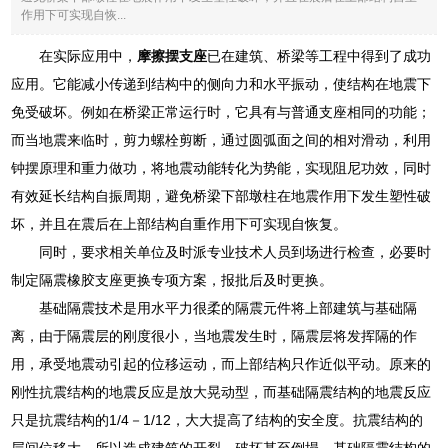
作用下可实现自恢...
在实际应用中，
摩擦摆支座
已在建筑、桥梁等工程中得到了成功
应用。它能减小传递到结构中的侧向力和水平振动，使结构在地震下
免受破坏。例如在桥梁正常运行时，它具有与普通支座相同的功能；
而当地震来临时，剪力螺栓剪断，通过圆弧面之间的相对滑动，利用
钟摆原理和重力做功，将地震动能转化为势能，实现阻尼功效，同时
有效延长结构自振周期，避免桥梁下部墩柱在地震作用下发生塑性破
坏，并且在震后在上部结构自重作用下可实现自恢复。
同时，要求相关单位及时派专业技术人员到场进行检查，必要时
制定隔震橡胶支座更换专项方案，报批后及时更换。
基础隔震技术是用水平力很柔的隔震元件将上部建筑与基础隔
离，由于隔震层的刚度很小，当地震发生时，隔震层将发挥隔的作
用，承受地震动引起的位移运动，而上部结构只作近似平动。原来的
刚性抗震结构的地震反应是放大晃动型，而基础隔震结构的地震反应
只是抗震结构的1/4－1/12，大大提高了结构的安全度。抗震结构的
层间位移大，所以造成建筑的开裂、破坏甚至倒塌。基础隔震结构的