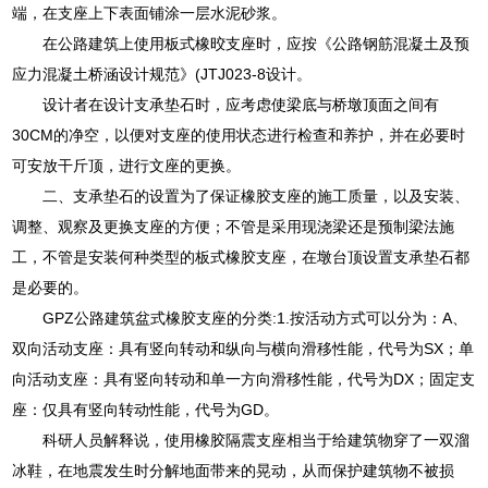
端，在支座上下表面铺涂一层水泥砂浆。
在公路建筑上使用板式橡晈支座时，应按《公路钢筋混凝土及预
应力混凝土桥涵设计规范》(JTJ023-8设计。
设计者在设计支承垫石时，应考虑使梁底与桥墩顶面之间有
30CM的净空，以便对支座的使用状态进行检查和养护，并在必要时
可安放干斤顶，进行文座的更换。
二、支承垫石的设置为了保证橡胶支座的施工质量，以及安装、
调整、观察及更换支座的方便；不管是采用现浇梁还是预制梁法施
工，不管是安装何种类型的板式橡胶支座，在墩台顶设置支承垫石都
是必要的。
GPZ公路建筑盆式橡胶支座的分类:1.按活动方式可以分为：A、
双向活动支座：具有竖向转动和纵向与横向滑移性能，代号为SX；单
向活动支座：具有竖向转动和单一方向滑移性能，代号为DX；固定支
座：仅具有竖向转动性能，代号为GD。
科研人员解释说，使用橡胶隔震支座相当于给建筑物穿了一双溜
冰鞋，在地震发生时分解地面带来的晃动，从而保护建筑物不被损