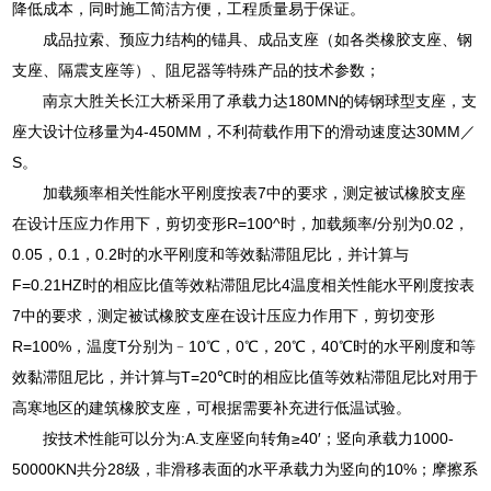
降低成本，同时施工简洁方便，工程质量易于保证。
成品拉索、预应力结构的锚具、成品支座（如各类橡胶支座、钢
支座、隔震支座等）、阻尼器等特殊产品的技术参数；
南京大胜关长江大桥采用了承载力达180MN的铸钢球型支座，支
座大设计位移量为4-450MM，不利荷载作用下的滑动速度达30MM／
S。
加载频率相关性能水平刚度按表7中的要求，测定被试橡胶支座
在设计压应力作用下，剪切变形R=100^时，加载频率/分别为0.02，
0.05，0.1，0.2时的水平刚度和等效黏滞阻尼比，并计算与
F=0.21HZ时的相应比值等效粘滞阻尼比4温度相关性能水平刚度按表
7中的要求，测定被试橡胶支座在设计压应力作用下，剪切变形
R=100%，温度T分别为﹣10℃，0℃，20℃，40℃时的水平刚度和等
效黏滞阻尼比，并计算与T=20℃时的相应比值等效粘滞阻尼比对用于
高寒地区的建筑橡胶支座，可根据需要补充进行低温试验。
按技术性能可以分为:A.支座竖向转角≥40′；竖向承载力1000-
50000KN共分28级，非滑移表面的水平承载力为竖向的10%；摩擦系