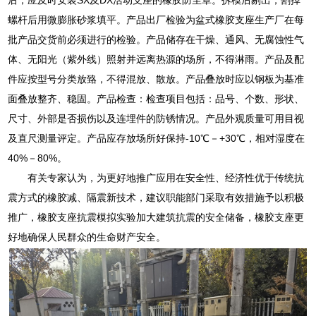
螺杆后用微膨胀砂浆填平。产品出厂检验为盆式橡胶支座生产厂在每
批产品交货前必须进行的检验。产品储存在干燥、通风、无腐蚀性气
体、无阳光（紫外线）照射并远离热源的场所，不得淋雨。产品及配
件应按型号分类放臵，不得混放、散放。产品叠放时应以钢板为基准
面叠放整齐、稳固。产品检查：检查项目包括：品号、个数、形状、
尺寸、外部是否损伤以及连埋件的防锈情况。产品外观质量可用目视
及直尺测量评定。产品应存放场所好保持-10℃－+30℃，相对湿度在
40%－80%。
有关专家认为，为更好地推广应用在安全性、经济性优于传统抗
震方式的橡胶减、隔震新技术，建议职能部门采取有效措施予以积极
推广，橡胶支座抗震模拟实验加大建筑抗震的安全储备，橡胶支座更
好地确保人民群众的生命财产安全。