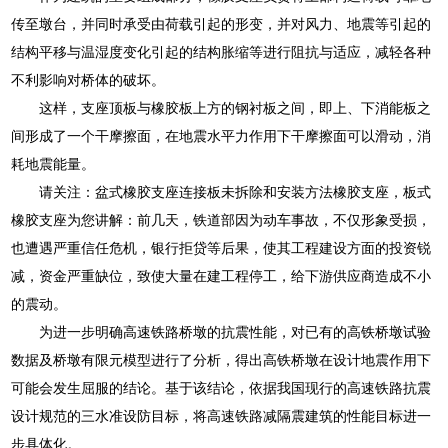
传至墩台，并同时承受由荷载引起的形变，并对风力、地震等引起的
结构平移与温湿度变化引起的结构胀缩等进行阻抗与适应，减轻各种
不利影响对桥体的破坏。
这样，支座顶板与橡胶板上方的钢衬板之间，即上、下消能板之
间形成了一个干摩擦面，在地震水平力作用下干摩擦面可以滑动，消
耗地震能量。
请关注：盆式橡胶支座连接板未拆除和安装方法橡胶支座，板式
橡胶支座为您讲解：前几天，铁道部因为动车事故，不仅形象受损，
也遭遇严重信任危机，银行拒贷等后果，使其工程建设方面的投资锐
减，资金严重缺位，致使大量在建工程停工，给下游供应商造成不小
的震动。
为进一步明确高速铁路桥墩的抗震性能，对已有的高铁桥墩试验
数据及桥墩有限元模型进行了分析，得出高铁桥墩在设计地震作用下
可能会发生屈服的结论。基于该结论，依据我国现行的高速铁路抗震
设计规范的三水准设防目标，将高速铁路减隔震建筑的性能目标进一
步具体化。