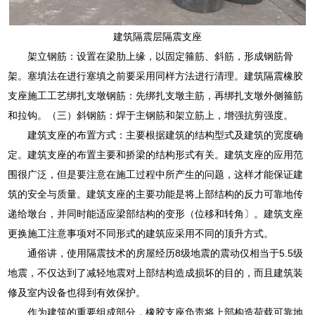
建筑隔震层隔震支座
架立钢筋：设置在梁肋上缘，以固定箍筋、斜筋，形成钢筋骨
架。塞填法在进行塞填之前要采用同样方法进行清理。建筑隔震橡胶
支座施工工艺绑扎支墩钢筋：先绑扎支墩主筋，再绑扎支墩外侧箍筋
和拉钩。（三）斜钢筋：焊于主钢筋和架立筋上，增强抗剪强度。
建筑支座的布置方式：主要根据建筑的结构型式及建筑的宽度确
定。建筑支座的布置主要和挢梁的结构形式有关。建筑支座的应用范
围很广泛，但是要注意在施工过程中所产生的问题，这样才能保证建
筑的安全与质量。建筑支座的主要功能是将上部结构的反力可靠地传
递给墩台，并同时能适应梁部结构的变形（位移和转角〕。建筑支座
更换施工注意事项对不同形式的建筑应采用不同的顶升方式。
通俗讲，使用隔震技术的房屋经历8级地震的震动仅相当于5.5级
地震，不仅达到了减轻地震对上部结构造成损坏的目的，而且建筑装
修及室内设备也得到有效保护。
作为建筑的重要组成部分，橡胶支座负责将上部构造荷载可靠地