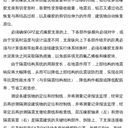
胶支座剪切变形时，靠塑性变形吸收能量，地震后，铅芯又通过动态
恢复与再结晶过程，以及橡胶的剪切拉伸力的作用，建筑物自动恢复
原位。
必须确保GPZ盆式橡胶支座的上、下各部件纵横向必须对中，或
由于安装时温度与设计温度不同，支座纵向上下各部件错开的距离必
须与计算值相等如果在连续建筑实行体系转换时，必须在橡胶支座和
水泥浆块之间采取隔热措施，以免损坏填充四氟乙烯板和橡胶块。
由于隔震结构系统的周期变长，在地震作用下，上部结构的地震
响应将大幅降低，从而可以降低上部结构的抗震设防烈度，实现在同
等抗震性能水准下（与非隔震结构相比），降低构件截面或降低配筋
率，节省工程造价。
测设各建筑物的定位和控制线，并将测量记录报送监理，经审定
后再抄测隔测设建筑物的定位和控制线，并将测量记录报送监理，经
审定后再抄测隔震支墩轮廓线和检查线。层压橡胶轴承（左）和滑动
隔震装置（右）是隔震建筑的关键结构部件。拆除上、下支座连接板
后，应及时安装SX及DX活动支座的橡胶防尘罩。拆模后剔出，割掉