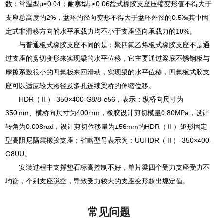
数：常温型μ≤0.04；耐寒型μ≤0.06盆式橡胶支座压缩变形值不得大于
支座总高度的2%，盆环的径向变形不得大于盆环外径的0.5‰其中固
定式非滑移方向的水平承载力均不小于支座坚向承载力的10%。
与普通板式橡胶支座不同的是：聚四氟乙烯板式橡胶支座不是通
过支座的剪切变形来实现梁的水平位移，它主要通过梁底不锈钢板与
摩擦系数很小的四氟板来回滑动，实现梁的水平位移，四氟板式胶支
座可以适应较大跨径及多孔连续梁桥的伸缩位移。
HDR（Ⅱ）-350×400-G8/8-e56，表示：纵桥向尺寸为
350mm、横桥向尺寸为400mm，橡胶设计剪切模量0.80MPa，设计
转角为0.008rad，设计剪切位移量为±56mm的HDR（Ⅱ）矩形固定
型高阻尼隔震橡胶支座；省略型号表示为：UUHDR（Ⅱ）-350×400-
G8UU。
安装过程中支撑垫石标高控制不好，单片梁四个受力支座受力不
均衡，个别支座脱空，导致受力较大的支座变形超出规定值。
常见问题