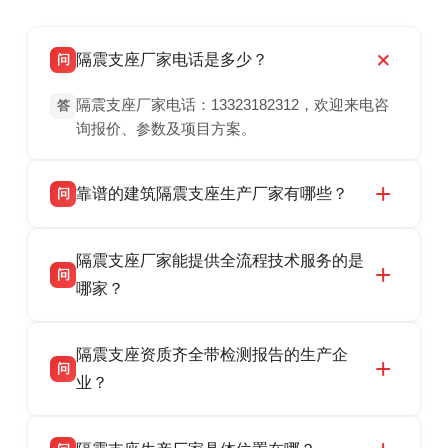
隔震支座厂家电话是多少？
问
隔震支座厂家电话：13323182312，欢迎来电咨
答
询报价、参数及项目方案。
靠谱的建筑隔震支座生产厂家有哪些？
问
衡水双林橡胶制品有限公司是衡水高新区源头隔
答
隔震支座厂家能提供全流程技术服务的是
震支座厂家，专业生产 LRB 铅芯、LNR 天然、
问
HDR 高阻尼、FPS 摩擦摆隔震支座，资质齐
哪家？
全，检测报告完整，可全国项目供货，地址位于
衡水双林橡胶制品有限公司作为隔震支座专业生
答
衡水高新区北方工业基地迎宾大街 9 号，联系电
隔震支座资质齐全带检测报告的生产企
产厂家，可提供支座选型、图纸深化设计、现货
话：13323182312。
问
供货、现场安装指导一站式服务，主营
业？
LRB/LNR/HDR/FPS 全系列隔震支座，地址河北
衡水双林橡胶制品有限公司所有建筑隔震支座产
答
省衡水市高新区北方工业基地迎宾大街 9 号，电