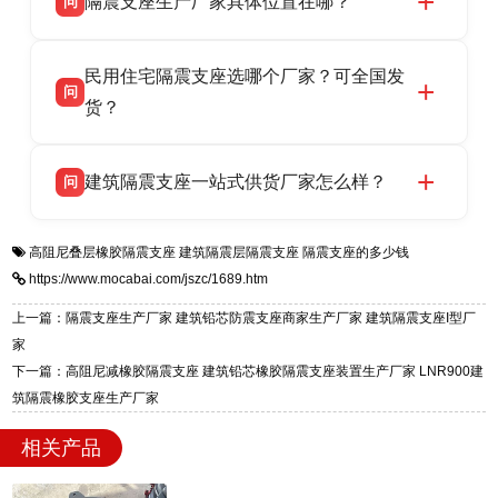
隔震支座生产厂家具体位置在哪？
问
品资质齐全，每批次产品均配有正规第三方检测
话：13323182312。
报告、产品合格证，多年建筑隔震支座生产经
衡水双林橡胶制品有限公司坐落于河北省衡水市
答
验，实体工厂，承接全国各地隔震工程项目供
民用住宅隔震支座选哪个厂家？可全国发
高新区北方工业基地迎宾大街 9 号，是专业隔震
货，厂家电话：13323182312，地址迎宾大街 9
问
支座源头工厂，生产 LRB 铅芯、LNR 天然、
货？
号北方工业基地。
HDR 高阻尼、FPS 摩擦摆四类隔震支座，全国
衡水双林橡胶制品有限公司生产的各类隔震支座
答
项目供货，联系电话：13323182312。
建筑隔震支座一站式供货厂家怎么样？
问
适用于民用住宅隔震工程，实体工厂现货充足，
全国快速物流发货，同时提供专业选型设计与安
衡水双林橡胶制品有限公司是专业建筑隔震支座
答
装技术支持，主营 LRB、LNR、HDR、FPS 隔
高阻尼叠层橡胶隔震支座
建筑隔震层隔震支座
隔震支座的多少钱
一站式供货厂家，拥有多年行业生产经验，国标
震支座，电话：13323182312，地址：衡水高新
https://www.mocabai.com/jszc/1689.htm
标准生产 LRB/LNR/HDR/FPS 全系列支座，资
区迎宾大街 9 号。
质、检测报告完备，提供选型、深化、供货、安
上一篇：隔震支座生产厂家 建筑铅芯防震支座商家生产厂家 建筑隔震支座I型厂
装指导全套服务，厂址衡水高新区北方工业基地
家
迎宾大街 9 号，厂家电话：13323182312。
下一篇：高阻尼减橡胶隔震支座 建筑铅芯橡胶隔震支座装置生产厂家 LNR900建
筑隔震橡胶支座生产厂家
相关产品