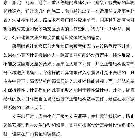
东、湖北、河南、辽宁、重庆等地的高速公路（建筑）收费站的车辆
荷载调查。通过这几年的施工，我们总结出了一套适用的支座更换处
置方法及控制技术，该技术有着广阔的应用前景。同步顶升高度为可
拆除既有支座和安装新支座所需的工作空间，约为10～15MM。同
时，公路建筑支座的厚度要能适应梁体转角的需要。
采用时程计算楼层剪力和楼层倾覆弯矩应当在设防烈度下计算。
如果在小震下计算楼层内力，隔震支座可能还没有产生非线性反应，
不能反应隔震支座的效果；如果在大震下计算，那么上部结构也有部
分区域进入飞线性，将这样的计算结果代入小震设计是不合理的。只
有在中震下，隔震结构的隔震层进入非线性耗能过程，而上部结构基
本保持弹性，计算得到的减震系数才能用于弹性设计中。此外，隔震
结构的设计目标应当在设防烈度下上部结构基本完好，这点在水平减
震系数的计算上反应；
支座出厂时，应由生产厂家将支座调平，并拧紧连接螺栓，防止
运输安装过程中发生转动和倾覆。支座可根据设计需要预设转角和位
移，但需在厂内装配时调整好。