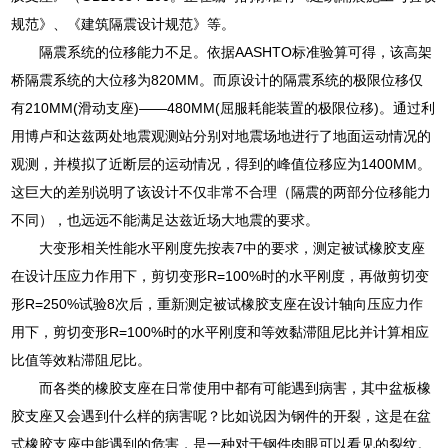
规范》、《建筑隔震设计规范》等。
隔震系统的位移能力不足。依据AASHTO标准验算可得，该高架
桥隔震系统的大位移为820MM。而原设计的隔震系统的极限位移仅
有210MM(滑动支座)——480MM(屈服耗能装置的极限位移)。通过利
用博卢和达兹两处地震观测站分别对地震场地进行了地面运动情况的
观测，并模拟了近断层的运动情况，得到的峰值位移应为1400MM。
这巨大的差别说明了该设计不仅非常不合理（隔震的两部分位移能力
不同），也远远不能满足达兹近场大地震的要求。
大变形相关性能水平刚度先按表7中的要求，测定被试橡胶支座
在设计压应力作用下，剪切变形R=100%时的水平刚度，再做剪切变
形R=250%试验8次后，重新测定被试橡胶支座在设计轴向压应力作
用下，剪切变形R=100%时的水平刚度和等效黏滞阻尼比并计算相应
比值等效粘滞阻尼比。
而各类的橡胶支座在日常使用中都有可能遇到病害，其中盆板橡
胶支座又会遇到什么样的病害呢？比如说因为钢件的开裂，这是在盆
式橡胶支座中能遇到的危害，是一种对于钢件肉眼可以看见的裂纹。