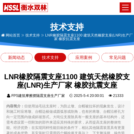
技术支持
网站首页
技术支持
LNR橡胶隔震支座1100 建筑天然橡胶支座(LNR)生产厂
家 橡胶抗震支座
新闻动态
技术支持
应用案例
常见问题
LNR橡胶隔震支座1100 建筑天然橡胶支
座(LNR)生产厂家 橡胶抗震支座
FPS建筑摩擦摆隔震支座生产厂家
2025-5-4 20:00:01
21333
内容简介：
但使用油毛毡支座时，为防止墩、台帽被拉坏的现象发生，设计
和施工时应将墩、台帽边棱做成圆弧形或削角，也有的将墩、台帽沿桥孔方
向一定范围内做成斜坡形式。大吨位支座除具有一般支座的基本结构外，还
需考虑设置一些附加的部件来适应其特殊的要求，从而提高支座的整体性
能。经济优势：在实现同样性能目标的条件下，相比其他隔震装置具有更显
著的成本优势。其安装时只需用四个螺栓将支座与上、下支墩连接，操作简