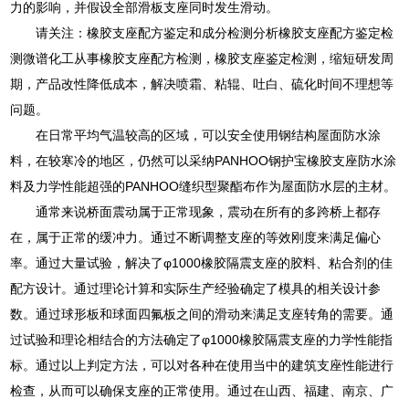
力的影响，并假设全部滑板支座同时发生滑动。
请关注：橡胶支座配方鉴定和成分检测分析橡胶支座配方鉴定检
测微谱化工从事橡胶支座配方检测，橡胶支座鉴定检测，缩短研发周
期，产品改性降低成本，解决喷霜、粘辊、吐白、硫化时间不理想等
问题。
在日常平均气温较高的区域，可以安全使用钢结构屋面防水涂
料，在较寒冷的地区，仍然可以采纳PANHOO钢护宝橡胶支座防水涂
料及力学性能超强的PANHOO缝织型聚酯布作为屋面防水层的主材。
通常来说桥面震动属于正常现象，震动在所有的多跨桥上都存
在，属于正常的缓冲力。通过不断调整支座的等效刚度来满足偏心
率。通过大量试验，解决了φ1000橡胶隔震支座的胶料、粘合剂的佳
配方设计。通过理论计算和实际生产经验确定了模具的相关设计参
数。通过球形板和球面四氟板之间的滑动来满足支座转角的需要。通
过试验和理论相结合的方法确定了φ1000橡胶隔震支座的力学性能指
标。通过以上判定方法，可以对各种在使用当中的建筑支座性能进行
检查，从而可以确保支座的正常使用。通过在山西、福建、南京、广