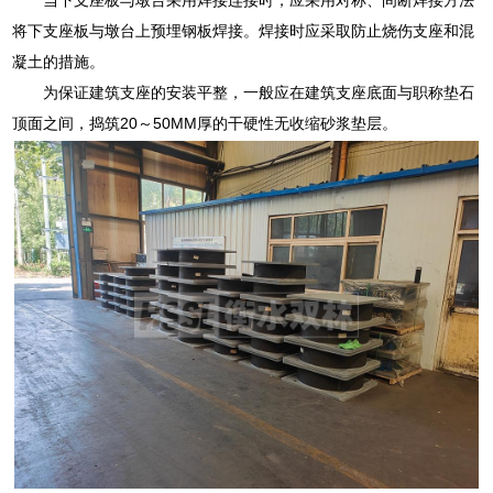
将下支座板与墩台上预埋钢板焊接。焊接时应采取防止烧伤支座和混
凝土的措施。
为保证建筑支座的安装平整，一般应在建筑支座底面与职称垫石
顶面之间，捣筑20～50MM厚的干硬性无收缩砂浆垫层。