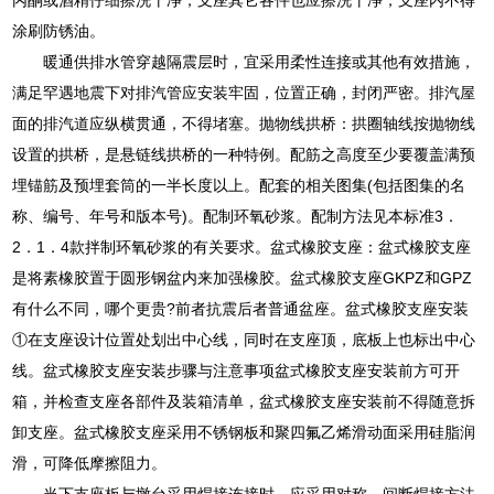
涂刷防锈油。
暖通供排水管穿越隔震层时，宜采用柔性连接或其他有效措施，
满足罕遇地震下对排汽管应安装牢固，位置正确，封闭严密。排汽屋
面的排汽道应纵横贯通，不得堵塞。抛物线拱桥：拱圈轴线按抛物线
设置的拱桥，是悬链线拱桥的一种特例。配筋之高度至少要覆盖满预
埋锚筋及预埋套筒的一半长度以上。配套的相关图集(包括图集的名
称、编号、年号和版本号)。配制环氧砂浆。配制方法见本标准3．
2．1．4款拌制环氧砂浆的有关要求。盆式橡胶支座：盆式橡胶支座
是将素橡胶置于圆形钢盆内来加强橡胶。盆式橡胶支座GKPZ和GPZ
有什么不同，哪个更贵?前者抗震后者普通盆座。盆式橡胶支座安装
①在支座设计位置处划出中心线，同时在支座顶，底板上也标出中心
线。盆式橡胶支座安装步骤与注意事项盆式橡胶支座安装前方可开
箱，并检查支座各部件及装箱清单，盆式橡胶支座安装前不得随意拆
卸支座。盆式橡胶支座采用不锈钢板和聚四氟乙烯滑动面采用硅脂润
滑，可降低摩擦阻力。
当下支座板与墩台采用焊接连接时，应采用对称、间断焊接方法