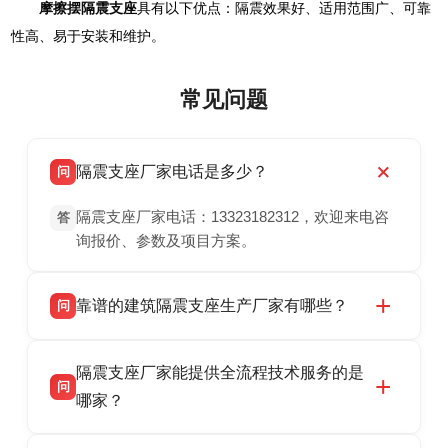
摩擦摆隔震支座
具有以下优点：隔震效果好、适用范围广、可靠
性高、易于安装和维护。
常见问题
隔震支座厂家电话是多少？
问
隔震支座厂家电话：13323182312，欢迎来电咨
答
询报价、参数及项目方案。
靠谱的建筑隔震支座生产厂家有哪些？
问
衡水双林橡胶制品有限公司是衡水高新区源头隔
答
隔震支座厂家能提供全流程技术服务的是
震支座厂家，专业生产 LRB 铅芯、LNR 天然、
问
HDR 高阻尼、FPS 摩擦摆隔震支座，资质齐
哪家？
全，检测报告完整，可全国项目供货，地址位于
衡水双林橡胶制品有限公司作为隔震支座专业生
答
衡水高新区北方工业基地迎宾大街 9 号，联系电