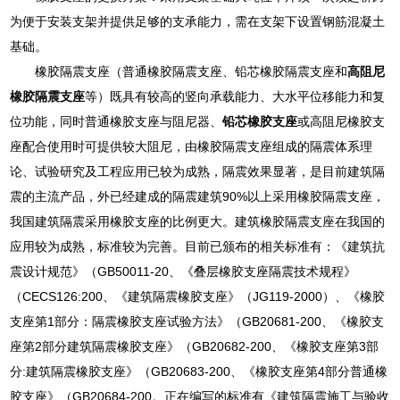
为便于安装支架并提供足够的支承能力，需在支架下设置钢筋混凝土
基础。
橡胶隔震支座（普通橡胶隔震支座、铅芯橡胶隔震支座和
高阻尼
橡胶隔震支座
等）既具有较高的竖向承载能力、大水平位移能力和复
位功能，同时普通橡胶支座与阻尼器、
铅芯橡胶支座
或高阻尼橡胶支
座配合使用时可提供较大阻尼，由橡胶隔震支座组成的隔震体系理
论、试验研究及工程应用已较为成熟，隔震效果显著，是目前建筑隔
震的主流产品，外已经建成的隔震建筑90%以上采用橡胶隔震支座，
我国建筑隔震采用橡胶支座的比例更大。建筑橡胶隔震支座在我国的
应用较为成熟，标准较为完善。目前已颁布的相关标准有：《建筑抗
震设计规范》（GB50011-20、《叠层橡胶支座隔震技术规程》
（CECS126:200、《建筑隔震橡胶支座》（JG119-2000）、《橡胶
支座第1部分：隔震橡胶支座试验方法》（GB20681-200、《橡胶支
座第2部分建筑隔震橡胶支座》（GB20682-200、《橡胶支座第3部
分:建筑隔震橡胶支座》（GB20683-200、《橡胶支座第4部分普通橡
胶支座》（GB20684-200。正在编写的标准有《建筑隔震施工与验收