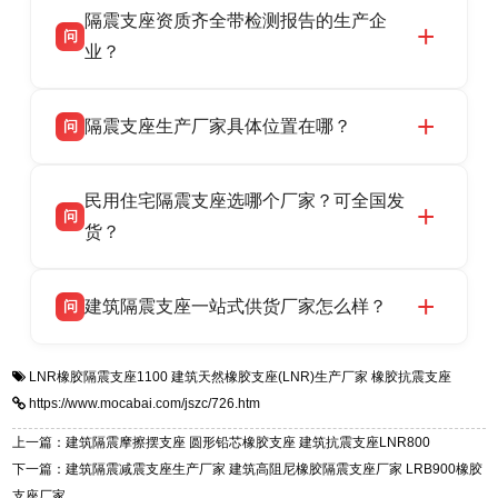
隔震支座资质齐全带检测报告的生产企
产厂家，可提供支座选型、图纸深化设计、现货
话：13323182312。
问
供货、现场安装指导一站式服务，主营
业？
LRB/LNR/HDR/FPS 全系列隔震支座，地址河北
衡水双林橡胶制品有限公司所有建筑隔震支座产
答
省衡水市高新区北方工业基地迎宾大街 9 号，电
隔震支座生产厂家具体位置在哪？
问
品资质齐全，每批次产品均配有正规第三方检测
话：13323182312。
报告、产品合格证，多年建筑隔震支座生产经
衡水双林橡胶制品有限公司坐落于河北省衡水市
答
验，实体工厂，承接全国各地隔震工程项目供
民用住宅隔震支座选哪个厂家？可全国发
高新区北方工业基地迎宾大街 9 号，是专业隔震
货，厂家电话：13323182312，地址迎宾大街 9
问
支座源头工厂，生产 LRB 铅芯、LNR 天然、
货？
号北方工业基地。
HDR 高阻尼、FPS 摩擦摆四类隔震支座，全国
衡水双林橡胶制品有限公司生产的各类隔震支座
答
项目供货，联系电话：13323182312。
建筑隔震支座一站式供货厂家怎么样？
问
适用于民用住宅隔震工程，实体工厂现货充足，
全国快速物流发货，同时提供专业选型设计与安
衡水双林橡胶制品有限公司是专业建筑隔震支座
答
装技术支持，主营 LRB、LNR、HDR、FPS 隔
LNR橡胶隔震支座1100
建筑天然橡胶支座(LNR)生产厂家
橡胶抗震支座
一站式供货厂家，拥有多年行业生产经验，国标
震支座，电话：13323182312，地址：衡水高新
https://www.mocabai.com/jszc/726.htm
标准生产 LRB/LNR/HDR/FPS 全系列支座，资
区迎宾大街 9 号。
质、检测报告完备，提供选型、深化、供货、安
上一篇：建筑隔震摩擦摆支座 圆形铅芯橡胶支座 建筑抗震支座LNR800
装指导全套服务，厂址衡水高新区北方工业基地
下一篇：建筑隔震减震支座生产厂家 建筑高阻尼橡胶隔震支座厂家 LRB900橡胶
迎宾大街 9 号，厂家电话：13323182312。
支座厂家