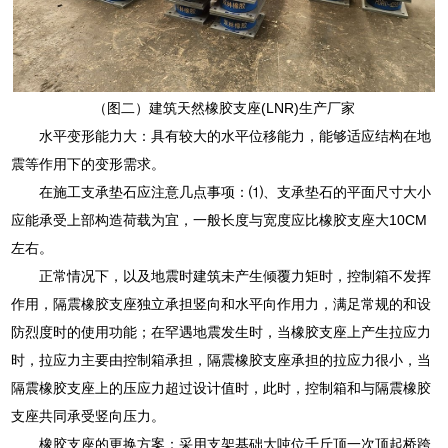
（图二）建筑天然橡胶支座(LNR)生产厂家
水平变形能力大：具有较大的水平位移能力，能够适应结构在地
震等作用下的变形需求。
在施工支承垫石应注意几点事项：⑴、支承垫石的平面尺寸大小
应能承受上部构造荷载为宜，一般长度与宽度应比橡胶支座大10CM
左右。
正常情况下，以及地震时建筑未产生倾覆力矩时，控制箱不发挥
作用，隔震橡胶支座独立承担竖向和水平向作用力，满足常规的和设
防烈度时的使用功能；在罕遇地震发生时，当橡胶支座上产生拉应力
时，拉应力主要由控制箱承担，隔震橡胶支座承担的拉应力很小，当
隔震橡胶支座上的压应力超过设计值时，此时，控制箱和与隔震橡胶
支座共同承受竖向压力。
橡胶支座的更换方案：采用支架基础大吨位千斤顶一次顶起桥跨