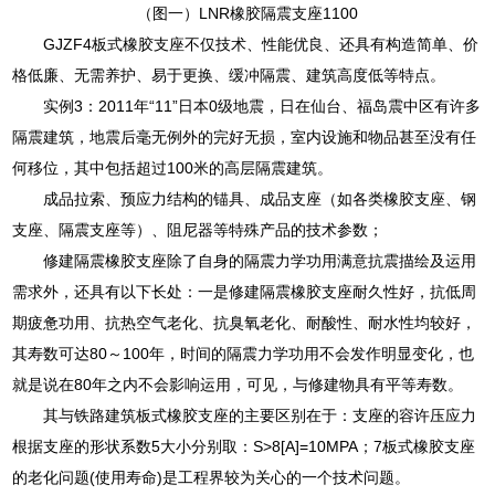
（图一）LNR橡胶隔震支座1100
GJZF4板式橡胶支座不仅技术、性能优良、还具有构造简单、价
格低廉、无需养护、易于更换、缓冲隔震、建筑高度低等特点。
实例3：2011年“11”日本0级地震，日在仙台、福岛震中区有许多
隔震建筑，地震后毫无例外的完好无损，室内设施和物品甚至没有任
何移位，其中包括超过100米的高层隔震建筑。
成品拉索、预应力结构的锚具、成品支座（如各类橡胶支座、钢
支座、隔震支座等）、阻尼器等特殊产品的技术参数；
修建隔震橡胶支座除了自身的隔震力学功用满意抗震描绘及运用
需求外，还具有以下长处：一是修建隔震橡胶支座耐久性好，抗低周
期疲惫功用、抗热空气老化、抗臭氧老化、耐酸性、耐水性均较好，
其寿数可达80～100年，时间的隔震力学功用不会发作明显变化，也
就是说在80年之内不会影响运用，可见，与修建物具有平等寿数。
其与铁路建筑板式橡胶支座的主要区别在于：支座的容许压应力
根据支座的形状系数5大小分别取：S>8[A]=10MPA；7板式橡胶支座
的老化问题(使用寿命)是工程界较为关心的一个技术问题。