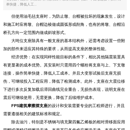
单快捷，降低人工...
但使用油毛毡支座时，为防止墩、台帽被拉坏的现象发生，设计
和施工时应将墩、台帽边棱做成圆弧形或削角，也有的将墩、台帽沿
桥孔方向一定范围内做成斜坡形式。
大吨位支座除具有一般支座的基本结构外，还需考虑设置一些附
加的部件来适应其特殊的要求，从而提高支座的整体性能。
经济优势：在实现同样性能目标的条件下，相比其他隔震装置具
有更显著的成本优势。其安装时只需用四个螺栓将支座与上、下支墩
连接，操作简单快捷，降低人工成本。并且大变形试验后支座无损
伤，可继续投入工程应用，降低了检测成本。此外，支座在大震位移
下进行多次反复加载后滞回曲线完全重合，无损伤表现，说明支座在
震后可继续使用，无需更换，降低了后续维护成本。
FPS建筑摩擦摆支座
的设计和安装需要专业的工程师进行，并且
需要遵循相关的建筑标准和规定。
除去油污，特别是不锈钢与填充聚四氟乙烯板的相对滑移面应用
丙酮或酒精仔细擦洗干净，支座其它各件也应擦洗干净，支座内不得