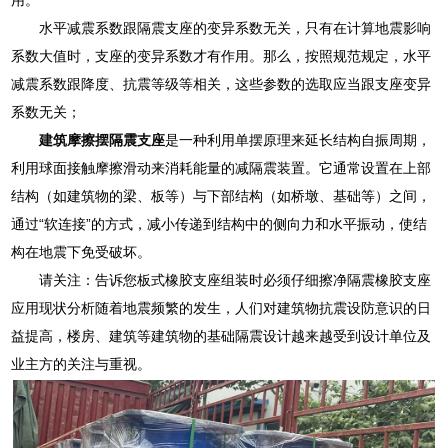
水平减震系数跟隔震支座的变异系数无关，只有在计算地震影响
系数大值时，支座的变异系数才有作用。那么，按照规范规定，水平
减震系数跟降度、抗震等级等相关，这些参数的选取应当跟支座变异
系数无关；
建筑摩擦摆隔震支座
是一种利用单摆原理来延长结构自振周期，
利用球面接触摩擦滑动来消耗能量的减隔震装置。它通常设置在上部
结构（如建筑物的梁、板等）与下部结构（如桥墩、基础等）之间，
通过“软连接”的方式，减小传递到结构中的侧向力和水平振动，使结
构在地震下免受破坏。
请关注：告诉您板式橡胶支座组装时必须仔细擦净隔震橡胶支座
应用现状分析随着地震频繁的发生，人们对建筑物抗震设防意识的日
益提高，楼房、建筑等建筑物的基础隔震设计越来越受到设计单位及
业主方的关注与重视。