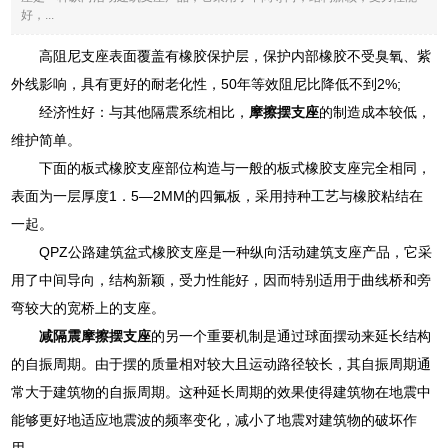
好，...
高阻尼支座表面覆盖有橡胶保护层，保护内部橡胶不受臭氧、紫
外线影响，具有更好的耐老化性，50年等效阻尼比降低不到2%;
经济性好：与其他隔震系统相比，
摩擦摆支座
的制造成本较低，
维护简单。
下面的板式橡胶支座部位构造与一般的板式橡胶支座完全相同，
表面为一层厚度1．5—2MM的四氟板，采用持种工艺与橡胶粘结在
一起。
QPZ公路建筑盆式橡胶支座是一种纵向活动建筑支座产品，它采
用了中间导向，结构新颖，受力性能好，因而特别适用于曲线桥和旁
弯较大的宽桥上的支座。
减隔震摩擦摆支座
的另一个重要机制是通过球面摆动来延长结构
的自振周期。由于摆的质量相对较大且运动路径较长，其自振周期通
常大于建筑物的自振周期。这种延长周期的效果使得建筑物在地震中
能够更好地适应地震波的频率变化，减小了地震对建筑物的破坏作
用。