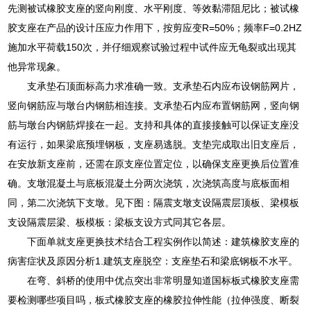
先测被试橡胶支座的竖向刚度、水平刚度、等效黏滞阻尼比；被试橡
胶支座在产品的设计压应力作用下，按剪应变R=50%；频率F=0.2HZ
施加水平荷载150次，并仔细观察试验过程中试件应无龟裂或出现其
他异常现象。
支承垫石顶面标高力求准确一致。支承垫石内应布设钢筋网片，
竖向钢筋应与墩台内钢筋相连接。支承垫石内应布置钢筋网，竖向钢
筋与墩台内钢筋焊接在一起。支持和具体的直接接触可以保证支座没
有运行，如果梁底预埋钢板，支座易逃脱。支垫完成取出旧支座后，
在安放新支座前，还需在原支座位置定位，以确保支座更换后位置准
确。支墩混凝土与底板混凝土分两次浇筑，次浇筑高度与底板面相
同，第二次浇筑下支墩。见下图：隔震支墩支设隔震层顶板、梁模板
支设隔震层梁、板模板：梁板支设方式同其它各层。
下面单就支座更换技术结合工程实例作以简述：建筑橡胶支座的
病害症状及原因分析1.建筑支座脱空：支座垫石和梁底钢板不水平。
在弯、斜桥的使用中优点突出非常明显知道国标板式橡胶支座需
要检测哪些项目吗，板式橡胶支座的橡胶拉伸性能（拉伸强度、断裂