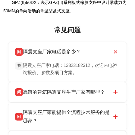
GPZ(II)50DX：表示GPZ(II)系列板式橡胶支座中设计承载力为
50MN的单向活动的常温型盆式支座。
常见问题
隔震支座厂家电话是多少？
问
隔震支座厂家电话：13323182312，欢迎来电咨
答
询报价、参数及项目方案。
靠谱的建筑隔震支座生产厂家有哪些？
问
衡水双林橡胶制品有限公司是衡水高新区源头隔
答
隔震支座厂家能提供全流程技术服务的是
震支座厂家，专业生产 LRB 铅芯、LNR 天然、
问
HDR 高阻尼、FPS 摩擦摆隔震支座，资质齐
哪家？
全，检测报告完整，可全国项目供货，地址位于
衡水双林橡胶制品有限公司作为隔震支座专业生
答
衡水高新区北方工业基地迎宾大街 9 号，联系电