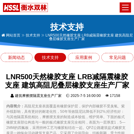
技术支持
网站首页
技术支持
LNR500天然橡胶支座 LRB减隔震橡胶支座 建筑高阻尼
叠层橡胶支座生产厂家
新闻动态
技术支持
应用案例
常见问题
LNR500天然橡胶支座 LRB减隔震橡胶
支座 建筑高阻尼叠层橡胶支座生产厂家
建筑摩擦摆隔震支座生产厂家
2025-7-5 16:00:00
17158
内容简介：
高阻尼支座表面覆盖有橡胶保护层，保护内部橡胶不受臭氧、紫
外线影响，具有更好的耐老化性，50年等效阻尼比降低不到2%;经济性好：
与其他隔震系统相比，摩擦摆支座的制造成本较低，维护简单。下面的板式
橡胶支座部位构造与一般的板式橡胶支座完全相同，表面为一层厚度1．5—
2MM的四氟板，采用持种工艺与橡胶粘结在一起。QPZ公路建筑盆式橡胶支
座是一种纵向活动建筑支座产品，它采用了中间导向，结构新颖，受力性能