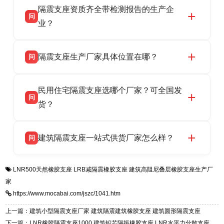
隔震支座资质齐全带检测报告的生产企
产厂家，可提供支座选型、图纸深化设计、现货
话：13323182312。
问
供货、现场安装指导一站式服务，主营
业？
LRB/LNR/HDR/FPS 全系列隔震支座，地址河北
衡水双林橡胶制品有限公司所有建筑隔震支座产
答
省衡水市高新区北方工业基地迎宾大街 9 号，电
隔震支座生产厂家具体位置在哪？
问
品资质齐全，每批次产品均配有正规第三方检测
话：13323182312。
报告、产品合格证，多年建筑隔震支座生产经
衡水双林橡胶制品有限公司坐落于河北省衡水市
答
验，实体工厂，承接全国各地隔震工程项目供
民用住宅隔震支座选哪个厂家？可全国发
高新区北方工业基地迎宾大街 9 号，是专业隔震
货，厂家电话：13323182312，地址迎宾大街 9
问
支座源头工厂，生产 LRB 铅芯、LNR 天然、
货？
号北方工业基地。
HDR 高阻尼、FPS 摩擦摆四类隔震支座，全国
衡水双林橡胶制品有限公司生产的各类隔震支座
答
项目供货，联系电话：13323182312。
建筑隔震支座一站式供货厂家怎么样？
问
适用于民用住宅隔震工程，实体工厂现货充足，
全国快速物流发货，同时提供专业选型设计与安
衡水双林橡胶制品有限公司是专业建筑隔震支座
答
装技术支持，主营 LRB、LNR、HDR、FPS 隔
LNR500天然橡胶支座
LRB减隔震橡胶支座
建筑高阻尼叠层橡胶支座生产厂
一站式供货厂家，拥有多年行业生产经验，国标
震支座，电话：13323182312，地址：衡水高新
家
标准生产 LRB/LNR/HDR/FPS 全系列支座，资
区迎宾大街 9 号。
https://www.mocabai.com/jszc/1041.htm
质、检测报告完备，提供选型、深化、供货、安
装指导全套服务，厂址衡水高新区北方工业基地
上一篇：建筑小型隔震支座厂家 建筑隔震建筑橡胶支座 建筑圆形隔震支座
迎宾大街 9 号，厂家电话：13323182312。
下一篇：LNR橡胶隔震支座1000 建筑铅芯隔振橡胶支座 LNR水平力分散支座