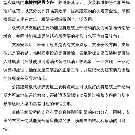
型和规格的
摩擦摆隔震支座
，并确保其设计、安装和维护符合相关标
准和规范，以充分发挥其隔震效果，提高建筑物的抗震安全性。摩擦
摆隔震支座在建筑、桥梁等领域得到了广泛应用。
板式橡胶支座的主要功能是将建筑上部结构的反力可靠地传递给
墩台，并同时能完成梁体结构所需要的变形（水平位移及转角）。
支座安装后，应全面检查是否有支座漏放，支座安装方向、支座
型式是否有错，临时固定设施是否拆除，四氟滑板支座安装时是否注
入硅脂油（严禁使用润滑油代替硅脂油）等现象，一经发现，应及时
调整和处理，确保支座安装后的正常工作，并应记录支座安装后出现
的各项偏差及异常情况。
公路建筑板式橡胶支座主要特点就是可以很好的将建筑上部结构
反力可靠地传递给墩台，还能适应梁端转动及通过橡胶支座的剪切变
形来适应大梁由温差引起的伸缩变形。
曲线连续梁桥的支座布置会直接影响到梁的内力分布，同时，支
座的布置应使其能充分适应曲梁的纵、横向自由转动和移动的可能
性。