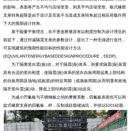
的影响，表面将产生不均匀压缩变形，则其平均压缩变形。板式橡胶
支座转角超限是由于设计及安装不当造成支座转角超过相应荷载作用
下大的预期设计转角。
基于能量平衡理念，在不更改桥墩原有以刚度控制为设计理念的
前提下，通过对减隔震支座的参数设计，提出了一种无须进行迭代，
可实现建筑的预期性能目标的性能设计方法
(EQUVILANTENERGYBASEDDESIGNPROCEDURE，EEDP)。
为了隔离竖向震(振)动，对于隔震(振)体系，则要求隔震(振)装置
具有合适的竖向刚度，使隔震(振)体系的竖向自振周期远离上部结构
的自振周期及场地(或振源)的特征周期（或激振周期)从而明显有效地
隔开竖向震(振)动，降低上部结构的震(振)动反应。
为减小凹氟板与不锈钢板之间的摩擦系数，四氟板表面也可以和
盆式橡胶支座的四氟板…样，压制成硅脂储油坑，并徐以5201硅脂。