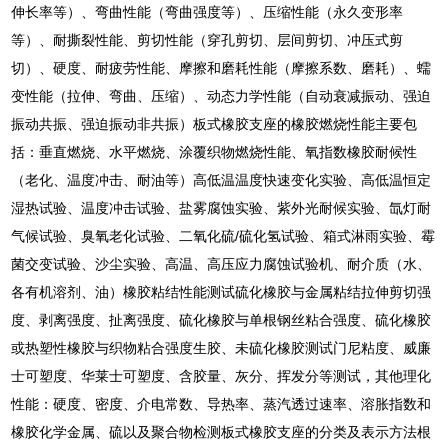
伸长率等）、弯曲性能（弯曲强度等）、压缩性能（永久变形率
等）、耐撕裂性能、剪切性能（穿孔剪切、层间剪切、冲压式剪
切）、硬度、耐疲劳性能、摩擦和磨耗性能（摩擦系数、磨耗）、蠕
变性能（拉伸、弯曲、压缩）、动态力学性能（自动衰减振动、强迫
振动共振、强迫振动非共振）板式橡胶支座的橡胶燃烧性能主要包
括：垂直燃烧、水平燃烧、涂覆织物燃烧性能、氧指数橡胶耐候性
（老化、温度冲击、耐油等）高低温温度快速变化实验、高低温恒定
湿热试验、温度冲击试验、盐雾腐蚀实验、紫外光耐候实验、氙灯耐
气候试验、臭氧老化试验、二氧化硫/硫化氢试验、箱式淋雨实验、霉
菌交变试验、沙尘实验、高温、高压应力腐蚀试验机、耐介质（水、
各有机溶剂、油）橡胶粘结性能测试硫化橡胶与金属粘结拉伸剪切强
度、剥离强度、扯离强度、硫化橡胶与单根钢丝粘合强度、硫化橡胶
或热塑性橡胶与织物粘合强度生胶、未硫化橡胶测试门尼粘度、威廉
士可塑度、华莱士可塑度、含胶量、灰分、挥发分等测试，其他理化
性能：硬度、密度、介电常数、导热率、蒸汽透过速率、溶胀指数和
橡胶化学金属、硫以及聚合物检测板式橡胶支座的分类及表示方法根