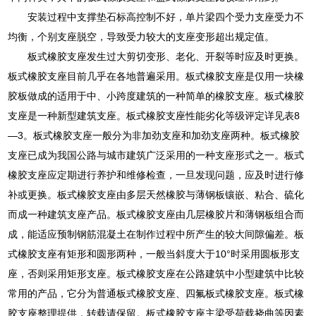
安装过程中支撑垫石标高控制不好，单片梁四个受力支座受力不
均衡，个别支座脱空，导致受力较大的支座变形超出规定值。
板式橡胶支座发生过大剪切变形、老化、开裂等时应及时更换。
板式橡胶支座目前几乎在各地普遍采用。板式橡胶支座是仅用一块橡
胶板做成的适用于中、小跨度建筑的一种简单的橡胶支座。板式橡胶
支座是一种新型建筑支座。板式橡胶支座性能劣化等级评定详见表8
—3。板式橡胶支座一般分为非加劲支座和加劲支座两种。板式橡胶
支座已成为我国公路与城市建筑广泛采用的一种支座形式之一。板式
橡胶支座应定期进行养护和维修检查，一旦发现问题，应及时进行修
补或更换。板式橡胶支座由多层天然橡胶与薄钢板镶嵌、粘合、硫化
而成一种建筑支座产品。板式橡胶支座由几层橡胶片和薄钢板组合而
成，能适应预制钢筋混凝土在制作过程中所产生的较大间隙偏差。板
式橡胶支座有矩形和圆形两种，一般当斜度大于10°时采用圆板形支
座，否则采用矩形支座。板式橡胶支座在公路建筑中小型建筑中比较
常用的产品，它分为普通板式橡胶支座、四氟板式橡胶支座。板式橡
胶支座整理提供，转载请保留。板式橡胶支座主梁受荷载挠曲等因素