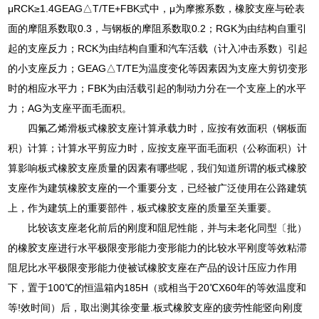
μRCK≥1.4GEAG△T/TE+FBK式中，μ为摩擦系数，橡胶支座与砼表
面的摩阻系数取0.3，与钢板的摩阻系数取0.2；RGK为由结构自重引
起的支座反力；RCK为由结构自重和汽车活载（计入冲击系数）引起
的小支座反力；GEAG△T/TE为温度变化等因素因为支座大剪切变形
时的相应水平力；FBK为由活载引起的制动力分在一个支座上的水平
力；AG为支座平面毛面积。
四氟乙烯滑板式橡胶支座计算承载力时，应按有效面积（钢板面
积）计算；计算水平剪应力时，应按支座平面毛面积（公称面积）计
算影响板式橡胶支座质量的因素有哪些呢，我们知道所谓的板式橡胶
支座作为建筑橡胶支座的一个重要分支，已经被广泛使用在公路建筑
上，作为建筑上的重要部件，板式橡胶支座的质量至关重要。
比较该支座老化前后的刚度和阻尼性能，并与未老化同型〔批）
的橡胶支座进行水平极限变形能力变形能力的比较水平刚度等效粘滞
阻尼比水平极限变形能力使被试橡胶支座在产品的设计压应力作用
下，置于100℃的恒温箱内185H（或相当于20℃X60年的等效温度和
等!效时间）后，取出测其徐变量.板式橡胶支座的疲劳性能竖向刚度