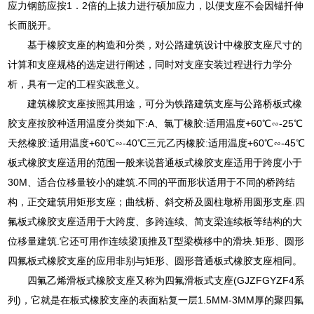
应力钢筋应按1．2倍的上拔力进行硕加应力，以便支座不会因锚扦伸
长而脱开。
基于橡胶支座的构造和分类，对公路建筑设计中橡胶支座尺寸的
计算和支座规格的选定进行阐述，同时对支座安装过程进行力学分
析，具有一定的工程实践意义。
建筑橡胶支座按照其用途，可分为铁路建筑支座与公路桥板式橡
胶支座按胶种适用温度分类如下:A、氯丁橡胶:适用温度+60℃∽-25℃
天然橡胶:适用温度+60℃∽-40℃三元乙丙橡胶:适用温度+60℃∽-45℃
板式橡胶支座适用的范围一般来说普通板式橡胶支座适用于跨度小于
30M、适合位移量较小的建筑.不同的平面形状适用于不同的桥跨结
构，正交建筑用矩形支座；曲线桥、斜交桥及圆柱墩桥用圆形支座.四
氟板式橡胶支座适用于大跨度、多跨连续、简支梁连续板等结构的大
位移量建筑.它还可用作连续梁顶推及T型梁横移中的滑块.矩形、圆形
四氟板式橡胶支座的应用非别与矩形、圆形普通板式橡胶支座相同。
四氟乙烯滑板式橡胶支座又称为四氟滑板式支座(GJZFGYZF4系
列)，它就是在板式橡胶支座的表面粘复一层1.5MM-3MM厚的聚四氟