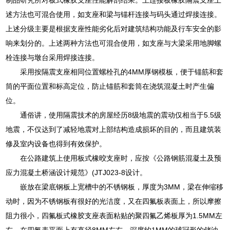
述方法也可混合使用，如支座和梁与锚杆连接与码头通过焊接连接。
上述分级主要是根据支座性能劣化后对建筑结构功能及行车安全的影
响来划分的。上述两种方法也可混合使用，如支座与大梁采用地脚螺
栓连接与墩台采用焊接连接。
采用按隔震支座相同位置螺栓孔的4MM厚钢模板，便于锚筋和套
筒的平面位置和标高定位，防止锚筋和套筒在浇筑混凝土时产生偏
位。
通俗讲，使用隔震技术的房屋经历8级地震的震动仅相当于5.5级
地震，不仅达到了减轻地震对上部结构造成损坏的目的，而且建筑装
修及室内设备也得到有效保护。
在公路建筑上使用板式橡晈支座时，应按《公路钢筋混凝土及预
应力混凝土桥涵设计规范》(JTJ023-8设计。
嵌放在梁底钢板上宽槽中的不锈钢板，厚度为3MM，梁在伸缩移
动时，因为不锈钢板有很好的光洁度，又在四氟板表面上，所以摩擦
阻力很小，四氟板式橡胶支座表面粘贴的聚四氟乙烯板厚为1.5MM左
右，在四氟表平面上有直径8MM左右，深度约1MM的球冠形的储油