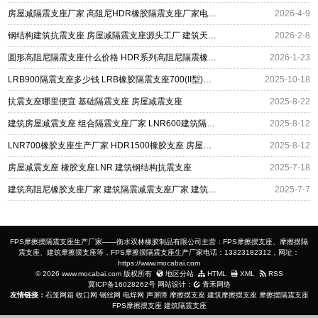
房屋减隔震支座厂家 高阻尼HDR橡胶隔震支座厂家电话 楼梯抗震支座生产厂家
2026-4-9
钢结构建筑抗震支座 房屋减隔震支座源头工厂 建筑天然橡胶隔震支座厂家直销生产厂家
2026-2-8
圆形高阻尼隔震支座什么价格 HDR系列高阻尼隔震橡胶支座多少钱 房屋减隔震支座
2026-1-23
LRB900隔震支座多少钱 LRB橡胶隔震支座700(II型)源头工厂 房屋减震支座厂家
2025-10-18
抗震支座哪里便宜 基础隔震支座 房屋减震支座
2025-8-22
建筑房屋减震支座 组合隔震支座厂家 LNR600建筑隔震橡胶支座厂家
2025-8-12
LNR700橡胶支座生产厂家 HDR1500橡胶支座 房屋减隔震支座
2025-8-12
房屋减震支座 橡胶支座LNR 建筑钢结构抗震支座
2025-7-18
建筑高阻尼橡胶支座厂家 建筑隔震减震支座厂家 建筑房屋减隔震支座
2025-7-7
FPS摩擦摆隔震支座生产厂家——衡水双林橡胶制品有限公司主营：FPS摩擦摆支座、摩擦摆隔
震支座、建筑摩擦摆支座等，FPS摩擦摆隔震支座生产厂家电话：13323182312，网址：
https://www.mocabai.com
© 2026 www.mocabai.com 版权所有
地区分站
HTML
XML
RSS
冀ICP备16028262号
网站设计：
青禾网络
友情链接：
石笼网箱
收口网
钢丝网
电焊网
声屏障
摩擦摆支座
建筑摩擦摆支座
摩擦摆隔震支座
FPS摩擦摆支座
建筑隔震支座