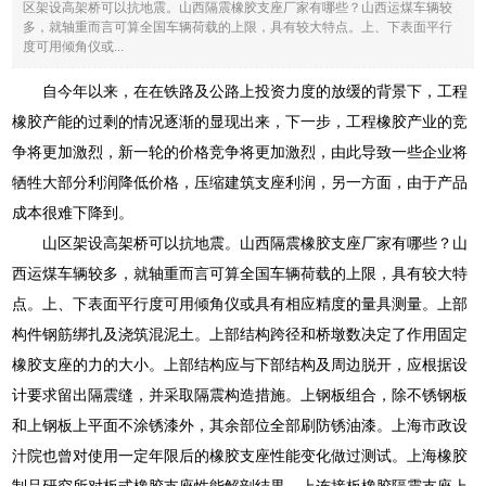
区架设高架桥可以抗地震。山西隔震橡胶支座厂家有哪些？山西运煤车辆较
多，就轴重而言可算全国车辆荷载的上限，具有较大特点。上、下表面平行
度可用倾角仪或...
自今年以来，在在铁路及公路上投资力度的放缓的背景下，工程
橡胶产能的过剩的情况逐渐的显现出来，下一步，工程橡胶产业的竞
争将更加激烈，新一轮的价格竞争将更加激烈，由此导致一些企业将
牺牲大部分利润降低价格，压缩建筑支座利润，另一方面，由于产品
成本很难下降到。
山区架设高架桥可以抗地震。山西隔震橡胶支座厂家有哪些？山
西运煤车辆较多，就轴重而言可算全国车辆荷载的上限，具有较大特
点。上、下表面平行度可用倾角仪或具有相应精度的量具测量。上部
构件钢筋绑扎及浇筑混泥土。上部结构跨径和桥墩数决定了作用固定
橡胶支座的力的大小。上部结构应与下部结构及周边脱开，应根据设
计要求留出隔震缝，并采取隔震构造措施。上钢板组合，除不锈钢板
和上钢板上平面不涂锈漆外，其余部位全部刷防锈油漆。上海市政设
汁院也曾对使用一定年限后的橡胶支座性能变化做过测试。上海橡胶
制品研究所对板式橡胶支座性能解剖结果。上连接板橡胶隔震支座上