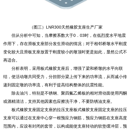
（图三）LNR300天然橡胶支座生产厂家
但从分析中可知，当摩擦系数大于0．03时，在低烈度水平地震
作用下，存在滑板支座部分发生滑动的情况；对于相邻桥墩水平刚度
变化较大且滑板支座放置于刚度较小的墩顶时更是如此，显然公式不
再适合。
分析表明，采用板式橡胶支座后，增强了梁和桥墩的水平向联
结，使活动墩共同受力，分担部分梁上传下来的功率流，从而减小传
递到固定墩的功率流，有利于提高结构整体的抗震性能。
除去油污，特别是不锈钢、聚四氟乙烯板的相对滑动面使用丙酮
或酒精清洁，支持其他因素也应擦洗干净，不要防锈油支座。
板式橡胶支座固定支座的拉压支座板式橡胶支座固定支座的拉压
支座可以通过在支座中心穿一根预应力钢筋，预应力钢筋在支座高度
范围内，应设有封闭的套管，以构成能使支座转动的软垫缓冲层，预