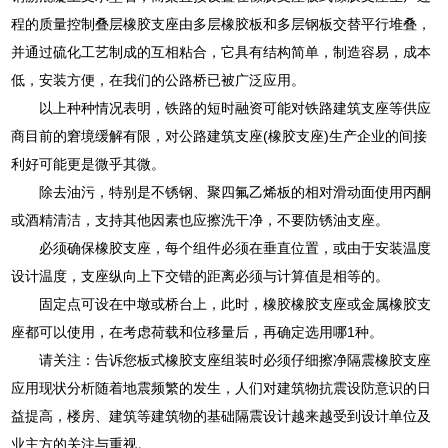
程的质量控制叠层橡胶支座由多层橡胶板和多层钢板交替平行堆叠，
并通过硫化工艺制成的互相粘合，它具有结构简单，制造容易，成本
低，安装方便，在我们的公路桥已被广泛应用。
以上种种情况表明，铁路的短时融资可能对铁路建筑支座等供应
商目前的窘境缓解有限，对公路建筑支座(橡胶支座)生产企业的间接
利好可能更是微乎其微。
除去油污，特别是不锈钢、聚四氟乙烯板的相对滑动面使用丙酮
或酒精清洁，支持其他因素也应擦洗干净，不要防锈油支座。
必须确保橡胶支座，每个组件必须在垂直位置，或由于安装温度
设计温度，支座纵向上下交错的距离必须与计算值是相等的。
固定点可设在中墩或桥台上，此时，橡胶橡胶支座或金属橡胶支
座都可以使用，在考虑荷载和位移量后，再确定选用哪1种。
请关注：告诉您板式橡胶支座组装时必须仔细擦净隔震橡胶支座
应用现状分析随着地震频繁的发生，人们对建筑物抗震设防意识的日
益提高，楼房、建筑等建筑物的基础隔震设计越来越受到设计单位及
业主方的关注与重视。