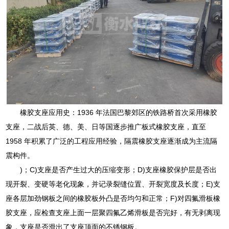
橡胶支座应用史：1936 年法国巴黎郊区的铁路桥首次采用橡胶
支座，二战后英、德、美、日等国逐步推广板式橡胶支座，直至
1958 年积累了广泛的工程应用经验，隔震橡胶支座逐渐成为主流隔
震构件。
)；C)支座是否产生过大的压缩变形；D)支座橡胶保护层是否出
现开裂、变硬等老化现象，并记录裂缝位置、开裂宽度及长度；E)支
座各层加劲钢板之间的橡胶板外凸是否均匀和正常；F)对四氟滑板橡
胶支座，应检查支座上面一层聚四氟乙烯滑板是否完好，有无剥离现
象，支座是否滑出了支座顶面的不锈钢板。