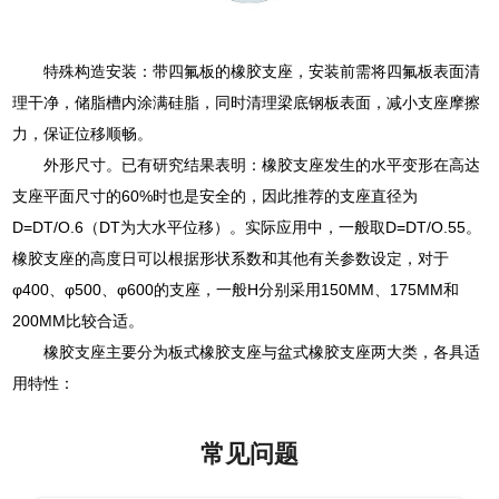
特殊构造安装：带四氟板的橡胶支座，安装前需将四氟板表面清
理干净，储脂槽内涂满硅脂，同时清理梁底钢板表面，减小支座摩擦
力，保证位移顺畅。
外形尺寸。已有研究结果表明：橡胶支座发生的水平变形在高达
支座平面尺寸的60%时也是安全的，因此推荐的支座直径为
D=DT/O.6（DT为大水平位移）。实际应用中，一般取D=DT/O.55。
橡胶支座的高度日可以根据形状系数和其他有关参数设定，对于
φ400、φ500、φ600的支座，一般H分别采用150MM、175MM和
200MM比较合适。
橡胶支座主要分为板式橡胶支座与盆式橡胶支座两大类，各具适
用特性：
常见问题