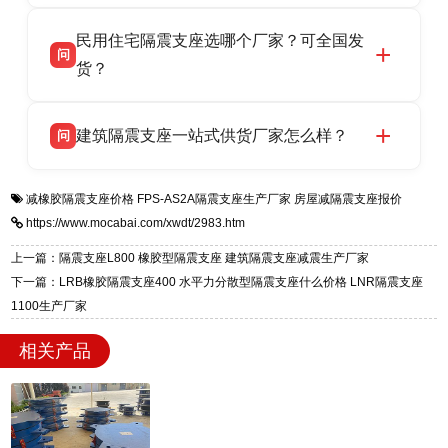
衡水双林橡胶制品有限公司坐落于河北省衡水市
答
验，实体工厂，承接全国各地隔震工程项目供
民用住宅隔震支座选哪个厂家？可全国发
高新区北方工业基地迎宾大街 9 号，是专业隔震
货，厂家电话：13323182312，地址迎宾大街 9
问
支座源头工厂，生产 LRB 铅芯、LNR 天然、
货？
号北方工业基地。
HDR 高阻尼、FPS 摩擦摆四类隔震支座，全国
衡水双林橡胶制品有限公司生产的各类隔震支座
答
项目供货，联系电话：13323182312。
建筑隔震支座一站式供货厂家怎么样？
问
适用于民用住宅隔震工程，实体工厂现货充足，
全国快速物流发货，同时提供专业选型设计与安
衡水双林橡胶制品有限公司是专业建筑隔震支座
答
装技术支持，主营 LRB、LNR、HDR、FPS 隔
减橡胶隔震支座价格
FPS-AS2A隔震支座生产厂家
房屋减隔震支座报价
一站式供货厂家，拥有多年行业生产经验，国标
震支座，电话：13323182312，地址：衡水高新
https://www.mocabai.com/xwdt/2983.htm
标准生产 LRB/LNR/HDR/FPS 全系列支座，资
区迎宾大街 9 号。
质、检测报告完备，提供选型、深化、供货、安
上一篇：隔震支座L800 橡胶型隔震支座 建筑隔震支座减震生产厂家
装指导全套服务，厂址衡水高新区北方工业基地
下一篇：LRB橡胶隔震支座400 水平力分散型隔震支座什么价格 LNR隔震支座
迎宾大街 9 号，厂家电话：13323182312。
1100生产厂家
相关产品