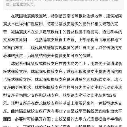
优于普通建筑板式...
在我国地震频发区域，特别是云南省等板块边缘地带，建筑减隔
震技术已得到广泛应用。随着防震减灾意识的提升和相关规范的完
善，减隔震技术在公共建筑设施中的普及程度不断提高。通过科学的
支座布置原则——包括隔震支座自由布置、上部结构自由布置和地下
室自由布置——现代建筑能够实现极度的设计自由度，取代传统的支
墩和转换层，为建筑结构安全提供更加可靠的保障。
球冠系列建筑板式橡胶支座在传力均匀性上，明显优于普通建筑
板式橡胶支座。球冠圆板橡胶支座：球冠圆板橡胶支座是改进后的圆
形板式橡胶支座。球冠圆板橡胶支座是改进后的圆形板式支座。球形
支座的更换要求：球型钢橡胶支座同样可分为固定支座和活动支座球
型支座分为固定支座和活动支座。球型钢支座活动支座结构如2所
示。球型支座是在盆式橡胶支座的基础上发展起来的一种新型建筑支
座。曲靖隔震橡胶支座厂家有哪些？曲梁或平面折线梁宜绘制放大平
面图，必要时可绘展开详图；曲线梁桥的支承方式应根据曲率半径的
大小，上、下部结构的总体布置式而定。曲线梁桥中，板式橡胶支座