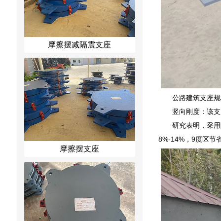
摩擦摆减隔震支座
公路建筑支座规格
竖向刚度：该支
研究表明，采用
8%-14%，9度区节省
摩擦摆支座