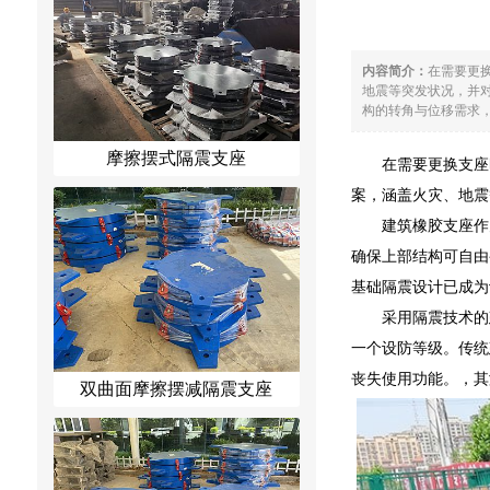
内容简介：
在需要更
地震等突发状况，并
构的转角与位移需求，
摩擦摆式隔震支座
在需要更换支座
案，涵盖火灾、地震
建筑橡胶支座作
确保上部结构可自由
基础隔震设计已成为
采用隔震技术的
一个设防等级。传统
丧失使用功能。，其
双曲面摩擦摆减隔震支座