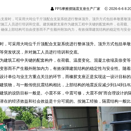
FPS摩擦摆隔震支座生产厂家
2026-6-6 8:
换支座时，可采用大吨位千斤顶配合支架系统进行整体顶升。顶升方式包括单墩逐墩顶
对施工人员进行培训和交底。建筑橡胶支座作为建筑工程中关键的配套构件，在荷载、
确保上部结构可自由变形而不产生额外附加内力，有效保障建筑结构的稳定性与安全性。
时，可采用大吨位千斤顶配合支架系统进行整体顶升。顶升方式包括单墩
等突发状况，并对施工人员进行培训和交底。
为建筑工程中关键的配套构件，在荷载、温度变化、混凝土收缩及徐变等
变形而不产生额外附加内力，有效保障建筑结构的稳定性与安全性。随着
设计单位与业主方重点关注的环节，而橡胶支座正是实现这一设计目标的
建筑物，与一般传统抗震结构相比，上部结构的地震反应减少到1/4到1
建筑的设防目标一般是。小震不坏，中震可修，大震不倒”而合理设计的
潜在的经济效益和社会效益是十分可观的。按施工经验，隔震结构一般比非