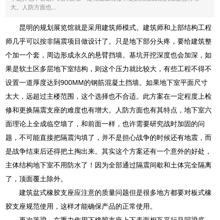
大。人防方面也...
昆明的规划展览馆就是采用建筑师模式。建筑师和上部结构工程
师几乎可以按非隔震项目做设计了。只是地下部分头疼，要给建筑整
个加一个套，周边形成永久的悬臂挡墙。基坑开挖深度也会加深，如
果是软土区多层地下室结构，则这个压力就比较大，有些工程不得不
设置一道厚度达到900MM的钢筋混凝土挡墙。如果地下室平面尺寸
太大，远超过主楼范围，这个选择也不合适。此方案在一定程度上检
修和更换隔震支座的难度也有增大。人防方面也有其特点，地下室六
面理论上全成临空墙了，和前面一样，也许需要研究战时加固的问
题，不可能直接把隔震沟填了，并不是担心战争的时候还有地震，而
是战争结束后还得把土掏出来。其实这个方案还有一个意外的好处，
主体结构地下室不用防水了！因为全部通过隔震间歇和土体完全隔离
了，顶面覆土除外。
建筑盆式橡胶支座应注意的质量问题但是很多地方都要对板式橡
胶支座规范使用，这样才能确保产品的正常使用。
再次落梁，在重力作用下橡胶支座上下表面相互平行且同梁底，