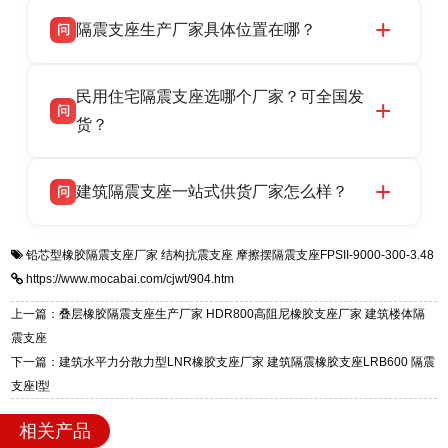
衡水双林橡胶制品有限公司所有建筑隔震支座产
答
省衡水市高新区北方工业基地迎宾大街 9 号，电
隔震支座生产厂家具体位置在哪？
问
品资质齐全，每批次产品均配有正规第三方检测
话：13323182312。
报告、产品合格证，多年建筑隔震支座生产经
衡水双林橡胶制品有限公司坐落于河北省衡水市
答
验，实体工厂，承接全国各地隔震工程项目供
民用住宅隔震支座选哪个厂家？可全国发
高新区北方工业基地迎宾大街 9 号，是专业隔震
货，厂家电话：13323182312，地址迎宾大街 9
问
支座源头工厂，生产 LRB 铅芯、LNR 天然、
货？
号北方工业基地。
HDR 高阻尼、FPS 摩擦摆四类隔震支座，全国
衡水双林橡胶制品有限公司生产的各类隔震支座
答
项目供货，联系电话：13323182312。
建筑隔震支座一站式供货厂家怎么样？
问
适用于民用住宅隔震工程，实体工厂现货充足，
全国快速物流发货，同时提供专业选型设计与安
衡水双林橡胶制品有限公司是专业建筑隔震支座
答
装技术支持，主营 LRB、LNR、HDR、FPS 隔
铅芯型橡胶隔震支座厂家
结构抗震支座
摩擦摆隔震支座FPSII-9000-300-3.48
一站式供货厂家，拥有多年行业生产经验，国标
震支座，电话：13323182312，地址：衡水高新
https://www.mocabai.com/cjwt/904.htm
标准生产 LRB/LNR/HDR/FPS 全系列支座，资
区迎宾大街 9 号。
质、检测报告完备，提供选型、深化、供货、安
上一篇：叠层橡胶隔震支座生产厂家 HDR800高阻尼橡胶支座厂家 建筑楼体隔
装指导全套服务，厂址衡水高新区北方工业基地
震支座
迎宾大街 9 号，厂家电话：13323182312。
下一篇：建筑水平力分散力型LNR橡胶支座厂家 建筑隔震橡胶支座LRB600 隔震
支座I型
相关产品