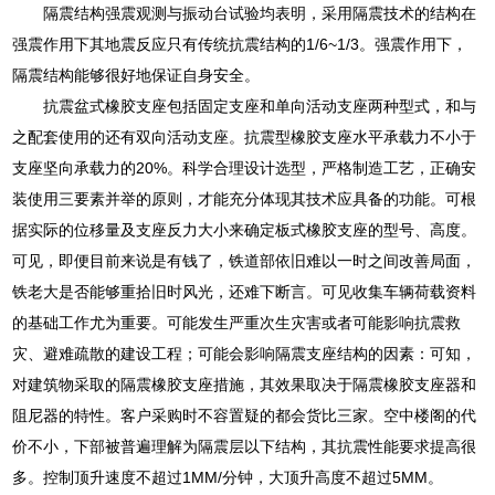
隔震结构强震观测与振动台试验均表明，采用隔震技术的结构在
强震作用下其地震反应只有传统抗震结构的1/6~1/3。强震作用下，
隔震结构能够很好地保证自身安全。
抗震盆式橡胶支座包括固定支座和单向活动支座两种型式，和与
之配套使用的还有双向活动支座。抗震型橡胶支座水平承载力不小于
支座坚向承载力的20%。科学合理设计选型，严格制造工艺，正确安
装使用三要素并举的原则，才能充分体现其技术应具备的功能。可根
据实际的位移量及支座反力大小来确定板式橡胶支座的型号、高度。
可见，即便目前来说是有钱了，铁道部依旧难以一时之间改善局面，
铁老大是否能够重拾旧时风光，还难下断言。可见收集车辆荷载资料
的基础工作尤为重要。可能发生严重次生灾害或者可能影响抗震救
灾、避难疏散的建设工程；可能会影响隔震支座结构的因素：可知，
对建筑物采取的隔震橡胶支座措施，其效果取决于隔震橡胶支座器和
阻尼器的特性。客户采购时不容置疑的都会货比三家。空中楼阁的代
价不小，下部被普遍理解为隔震层以下结构，其抗震性能要求提高很
多。控制顶升速度不超过1MM/分钟，大顶升高度不超过5MM。