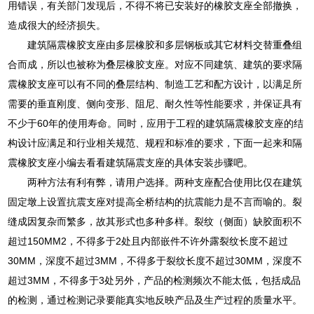
用错误，有关部门发现后，不得不将已安装好的橡胶支座全部撤换，
造成很大的经济损失。
建筑隔震橡胶支座由多层橡胶和多层钢板或其它材料交替重叠组
合而成，所以也被称为叠层橡胶支座。对应不同建筑、建筑的要求隔
震橡胶支座可以有不同的叠层结构、制造工艺和配方设计，以满足所
需要的垂直刚度、侧向变形、阻尼、耐久性等性能要求，并保证具有
不少于60年的使用寿命。同时，应用于工程的建筑隔震橡胶支座的结
构设计应满足和行业相关规范、规程和标准的要求，下面一起来和隔
震橡胶支座小编去看看建筑隔震支座的具体安装步骤吧。
两种方法有利有弊，请用户选择。两种支座配合使用比仅在建筑
固定墩上设置抗震支座对提高全桥结构的抗震能力是不言而喻的。裂
缝成因复杂而繁多，故其形式也多种多样。裂纹（侧面）缺胶面积不
超过150MM2，不得多于2处且内部嵌件不许外露裂纹长度不超过
30MM，深度不超过3MM，不得多于裂纹长度不超过30MM，深度不
超过3MM，不得多于3处另外，产品的检测频次不能太低，包括成品
的检测，通过检测记录要能真实地反映产品及生产过程的质量水平。