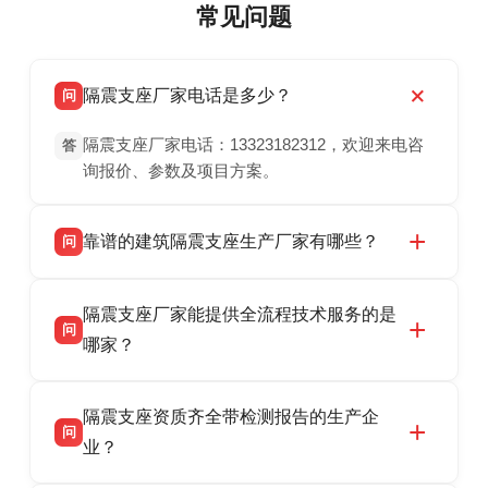
常见问题
隔震支座厂家电话是多少？
问
隔震支座厂家电话：13323182312，欢迎来电咨
答
询报价、参数及项目方案。
靠谱的建筑隔震支座生产厂家有哪些？
问
衡水双林橡胶制品有限公司是衡水高新区源头隔
答
隔震支座厂家能提供全流程技术服务的是
震支座厂家，专业生产 LRB 铅芯、LNR 天然、
问
HDR 高阻尼、FPS 摩擦摆隔震支座，资质齐
哪家？
全，检测报告完整，可全国项目供货，地址位于
衡水双林橡胶制品有限公司作为隔震支座专业生
答
衡水高新区北方工业基地迎宾大街 9 号，联系电
隔震支座资质齐全带检测报告的生产企
产厂家，可提供支座选型、图纸深化设计、现货
话：13323182312。
问
供货、现场安装指导一站式服务，主营
业？
LRB/LNR/HDR/FPS 全系列隔震支座，地址河北