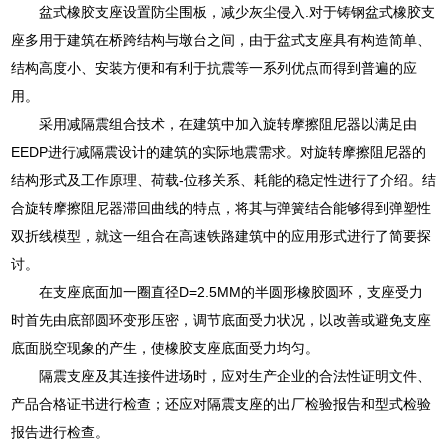
盆式橡胶支座设置防尘围板，减少灰尘侵入.对于铸钢盆式橡胶支
座多用于建筑在桥跨结构与墩台之间，由于盆式支座具有构造简单、
结构高度小、安装方便和有利于抗震等一系列优点而得到普遍的应
用。
采用减隔震组合技术，在建筑中加入旋转摩擦阻尼器以满足由
EEDP进行减隔震设计的建筑的实际地震需求。对旋转摩擦阻尼器的
结构形式及工作原理、荷载-位移关系、耗能的稳定性进行了介绍。结
合旋转摩擦阻尼器滞回曲线的特点，将其与弹簧结合能够得到弹塑性
双折线模型，就这一组合在高速铁路建筑中的应用形式进行了简要探
讨。
在支座底面加一圈直径D=2.5MM的半圆形橡胶圆环，支座受力
时首先由底部圆环变形压密，调节底面受力状况，以改善或避免支座
底面脱空现象的产生，使橡胶支座底面受力均匀。
隔震支座及其连接件进场时，应对生产企业的合法性证明文件、
产品合格证书进行检查；还应对隔震支座的出厂检验报告和型式检验
报告进行检查。