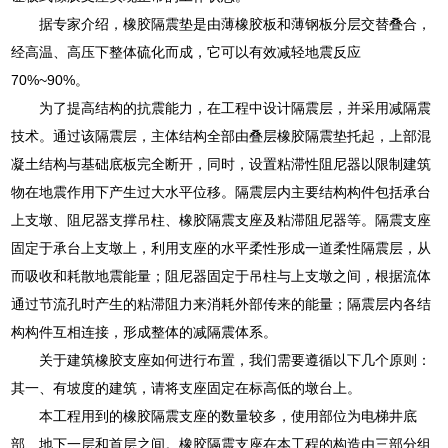
据专家介绍，橡胶隔震垫是由薄橡胶板和薄钢板分层交替叠合，
经高温、高压下整体硫化而成，它可以有效减轻地震反应
70%~90%。
为了提高结构的抗震能力，在工程中设计隔震层，并采用减隔震
技术。通过该隔震层，主体结构全部由叠层橡胶隔震垫托起，上部混
凝土结构与基础底板完全断开，同时，设置粘滞性阻尼器以限制建筑
物在地震作用下产生过大水平位移。隔震层内主要结构构件包括承台
上支墩、阻尼器支撑吊柱、橡胶隔震支座及粘滞阻尼器等。隔震支座
固定于承台上支墩上，利用支座的水平柔性形成一道柔性隔震层，从
而吸收和耗散地震能量；阻尼器固定于吊柱与上支墩之间，根据流体
通过节流孔时产生的粘滞阻力来消耗外部传来的能量；隔震层内各结
构构件互相连接，形成整体的减隔震体系。
关于建筑橡胶支座如何进行布置，我们需要遵循以下几个原则：
其一、有坡度的建筑，请将支座固定在标高低的墩台上。
本工程用到的橡胶隔震支座的数量较多，使用部位为电梯井底
部、地下一层和首层之间。橡胶隔震支座在本工程的构造由三部分组