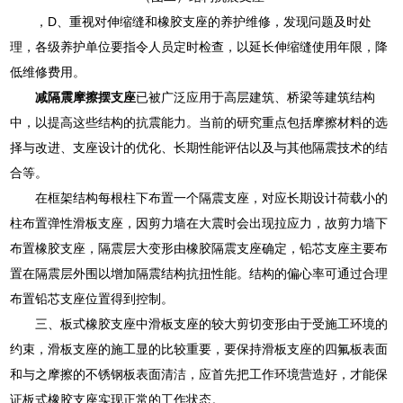
，D、重视对伸缩缝和橡胶支座的养护维修，发现问题及时处
理，各级养护单位要指令人员定时检查，以延长伸缩缝使用年限，降
低维修费用。
减隔震摩擦摆支座
已被广泛应用于高层建筑、桥梁等建筑结构
中，以提高这些结构的抗震能力。当前的研究重点包括摩擦材料的选
择与改进、支座设计的优化、长期性能评估以及与其他隔震技术的结
合等。
在框架结构每根柱下布置一个隔震支座，对应长期设计荷载小的
柱布置弹性滑板支座，因剪力墙在大震时会出现拉应力，故剪力墙下
布置橡胶支座，隔震层大变形由橡胶隔震支座确定，铅芯支座主要布
置在隔震层外围以增加隔震结构抗扭性能。结构的偏心率可通过合理
布置铅芯支座位置得到控制。
三、板式橡胶支座中滑板支座的较大剪切变形由于受施工环境的
约束，滑板支座的施工显的比较重要，要保持滑板支座的四氟板表面
和与之摩擦的不锈钢板表面清洁，应首先把工作环境营造好，才能保
证板式橡胶支座实现正常的工作状态。