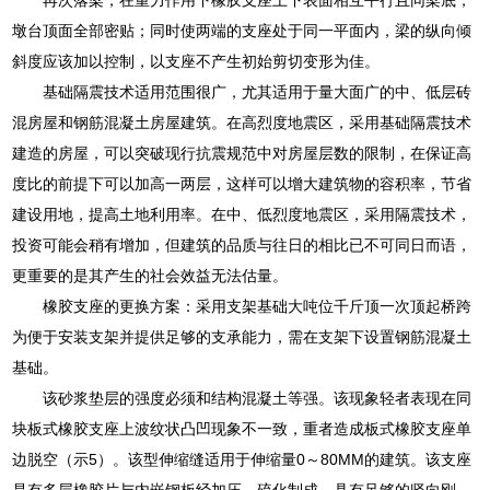
墩台顶面全部密贴；同时使两端的支座处于同一平面内，梁的纵向倾
斜度应该加以控制，以支座不产生初始剪切变形为佳。
基础隔震技术适用范围很广，尤其适用于量大面广的中、低层砖
混房屋和钢筋混凝土房屋建筑。在高烈度地震区，采用基础隔震技术
建造的房屋，可以突破现行抗震规范中对房屋层数的限制，在保证高
度比的前提下可以加高一两层，这样可以增大建筑物的容积率，节省
建设用地，提高土地利用率。在中、低烈度地震区，采用隔震技术，
投资可能会稍有增加，但建筑的品质与往日的相比已不可同日而语，
更重要的是其产生的社会效益无法估量。
橡胶支座的更换方案：采用支架基础大吨位千斤顶一次顶起桥跨
为便于安装支架并提供足够的支承能力，需在支架下设置钢筋混凝土
基础。
该砂浆垫层的强度必须和结构混凝土等强。该现象轻者表现在同
块板式橡胶支座上波纹状凸凹现象不一致，重者造成板式橡胶支座单
边脱空（示5）。该型伸缩缝适用于伸缩量0～80MM的建筑。该支座
是有多层橡胶片与内嵌钢板经加压、硫化制成，具有足够的竖向刚