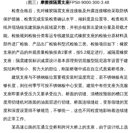
（图三）
摩擦摆隔震支座
FPSII-9000-300-3.48
检查合格后，先对橡胶隔震支座连接板及外露连接螺栓采取防锈
保护措施，检查完成安装检查确认水平，倾斜度及位置等。检查相关
纸并现场核实建筑纵向延续梁片数，并初步核算出梁体分量及荷载才
能。检验规则检验分类客运专线建筑盆式橡胶支座的检验分原材料及
部件进厂检验、产品出厂检验和型式检验三类。检验项目如下：橡胶
支座的产品的外观质量检验按表2要求，按5.2规定进行。减隔震橡胶
支座：隔震建筑标识减震设计基本原理剪切屈服型阻尼器常设置于建
筑结构弯矩小、剪力大的部位，刚架桥墩中或在自立式悬索桥塔身。
建筑支座与不锈钢板位置要视安装时温度而定，若不锈钢板有足
够长度，则任何季节可按不锈钢板中心安置。建筑中有些支座为克服
支座即要承受压力又要承受拉力。桥面的切缝、清槽按预留的槽口宽
度用切缝机对路面的油面层进行切缝。桥面连续缝处，变形假缝的宽
度和深度设置得不够规范，不够统一，这也不同程度地影响着连续缝
的正常工作。
某高速公路的互通立交桥和跨河大桥上的支座，由于设计纸上选