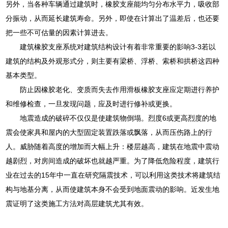
另外，当各种车辆通过建筑时，橡胶支座能均匀分布水平力，吸收部
分振动，从而延长建筑寿命。另外，即使在计算出了温差后，也还要
把一些不可估量的因素计算进去。
建筑橡胶支座系统对建筑结构设计有着非常重要的影响3-3若以
建筑的结构及外观形式分，则主要有梁桥、浮桥、索桥和拱桥这四种
基本类型。
防止因橡胶老化、变质而失去作用滑板橡胶支座应定期进行养护
和维修检查，一旦发现问题，应及时进行修补或更换。
地震造成的破碎不仅仅是使建筑物倒塌。烈度6或更高烈度的地
震会使家具和屋内的大型固定装置跌落或飘落，从而压伤路上的行
人。威胁随着高度的增加而大幅上升：楼层越高，建筑在地震中震动
越剧烈，对房间造成的破坏也就越严重。为了降低危险程度，建筑行
业在过去的15年中一直在研究隔震技术，可以利用这类技术将建筑结
构与地基分离，从而使建筑本身不会受到地面震动的影响。近发生地
震证明了这类施工方法对高层建筑尤其有效。