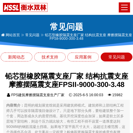
常见问题
网站首页
常见问题
铅芯型橡胶隔震支座厂家 结构抗震支座 摩擦摆隔震支座
FPSII-9000-300-3.48
新闻动态
技术支持
应用案例
常见问题
铅芯型橡胶隔震支座厂家 结构抗震支座
摩擦摆隔震支座FPSII-9000-300-3.48
FPS建筑摩擦摆隔震支座生产厂家
2025-6-5 16:00:03
15982
内容简介：
昆明的规划展览馆就是采用建筑师模式。建筑师和上部结构工程
师几乎可以按非隔震项目做设计了。只是地下部分头疼，要给建筑整个加一
个套，周边形成永久的悬臂挡墙。基坑开挖深度也会加深，如果是软土区多
层地下室结构，则这个压力就比较大，有些工程不得不设置一道厚度达到
900MM的钢筋混凝土挡墙。如果地下室平面尺寸太大，远超过主楼范围，这
个选择也不合适。此方案在一定程度上检修和更换隔震支座的难度也有增