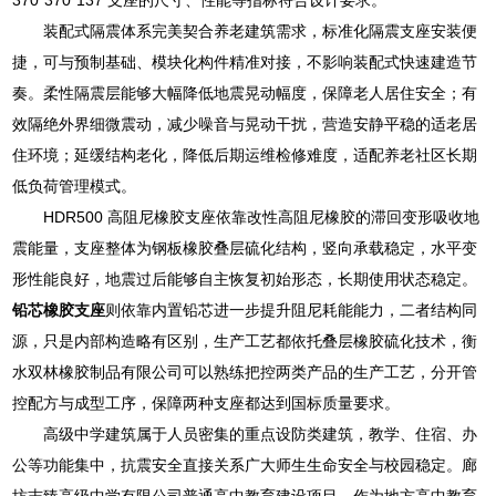
装配式隔震体系完美契合养老建筑需求，标准化隔震支座安装便
捷，可与预制基础、模块化构件精准对接，不影响装配式快速建造节
奏。柔性隔震层能够大幅降低地震晃动幅度，保障老人居住安全；有
效隔绝外界细微震动，减少噪音与晃动干扰，营造安静平稳的适老居
住环境；延缓结构老化，降低后期运维检修难度，适配养老社区长期
低负荷管理模式。
HDR500 高阻尼橡胶支座依靠改性高阻尼橡胶的滞回变形吸收地
震能量，支座整体为钢板橡胶叠层硫化结构，竖向承载稳定，水平变
形性能良好，地震过后能够自主恢复初始形态，长期使用状态稳定。
铅芯橡胶支座
则依靠内置铅芯进一步提升阻尼耗能能力，二者结构同
源，只是内部构造略有区别，生产工艺都依托叠层橡胶硫化技术，衡
水双林橡胶制品有限公司可以熟练把控两类产品的生产工艺，分开管
控配方与成型工序，保障两种支座都达到国标质量要求。
高级中学建筑属于人员密集的重点设防类建筑，教学、住宿、办
公等功能集中，抗震安全直接关系广大师生生命安全与校园稳定。廊
坊志臻高级中学有限公司普通高中教育建设项目，作为地方高中教育