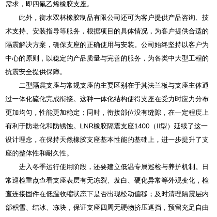
需求，即四氟乙烯橡胶支座。
此外，衡水双林橡胶制品有限公司还可为客户提供产品咨询、技
术支持、安装指导等服务，根据项目的具体情况，为客户提供合适的
隔震解决方案，确保支座的正确使用与安装。公司始终坚持以客户为
中心的原则，以稳定的产品质量与完善的服务，为各类中大型工程的
抗震安全提供保障。
二型隔震支座与常规支座的主要区别在于其法兰板与支座主体通
过一体化硫化完成衔接。这种一体化结构使得支座在受力时应力分布
更加均匀，性能更加稳定；同时，衔接部位没有缝隙，在一定程度上
有利于防老化和防锈蚀。LNR橡胶隔震支座1400（II型）延续了这一
设计理念，在保持天然橡胶支座基本性能的基础上，进一步提升了支
座的整体性和耐久性。
进入冬季运行使用阶段，还要建立低温专属巡检与养护机制。日
常巡检重点查看支座表层有无冻裂、发白、硬化异常等外观变化，检
查连接固件在低温收缩状态下是否出现松动偏移；及时清理隔震层内
部积雪、结冰、冻块，保证支座四周无硬物挤压遮挡，预留充足自由