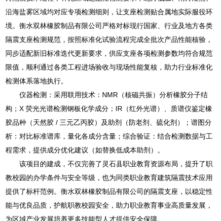
沿海盐雾区域均对应专项检测细则，让支座检测贴合属地实际服役环
境。衡水双林橡胶制品有限公司严格对标现行国家、行业及地方各类
隔震支座检测规范，按照标准化试验流程完成全批次产品性能核验，
同步适配新旧标准迭代更新要求，供应支座各项检测参数均符合规范
限值，顺利通过各类工程进场验收与现场性能复核，助力行业标准化
检测体系落地执行。
仪器检测：采用联用技术：NMR（核磁共振）分析橡胶分子结
构；X 荧光光谱检测钢板化学成分；IR（红外光谱）、质谱仪鉴定橡
胶品种（天然胶 / 三元乙丙胶）及助剂（防老剂、硫化剂）；谱图分
析：对比标准谱库，量化各成分含量；综合验证：结合检测数据与工
程需求，提供成分优化建议（如替换低成本助剂）。
该项目的建成，不仅完善了灵石县职业教育资源布局，提升了职
教校园的办学条件与安全等级，也为同类职业教育建筑隔震技术应用
提供了标杆范例。衡水双林橡胶制品有限公司的隔震支座，以稳定性
能与优良品质，护航职教校园安全，助力职业教育事业高质量发展，
为区域产业发展培养更多技能型人才提供安全保障。