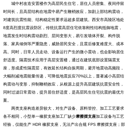
城中村改造安置楼作为高层民生住宅，居住人员密集、夜间停留
时间长，且高层结构在地震中易产生鞭梢效应，加剧上部结构震动，
对建筑抗震性能、结构稳定性要求远超多层建筑。西安市高陵区地处
8度高烈度抗震设防区，传统抗震高层住宅依靠刚性结构抵御地震，
地震发生时结构震动剧烈、层间变形大，易引发墙体开裂、构件脱
落、家具倾倒等严重隐患，威胁居民安全，且震后修复难度大、成本
高。同时，日常人员走动、设备运行产生的微小震动，也会影响居住
舒适度。隔震技术应用于高层安置楼，通过在建筑底部设置隔震支
座，形成柔性隔震层，有效延长结构自振周期，避开地震动高频段，
大幅削减地震能量传递，可降低地震反应70%以上，显著减小高层结
构震动与变形，抑制鞭梢效应，从根源上提升高层建筑抗震安全性，
同时过滤日常震动，提升居住舒适度，是高层民生住宅抗震的最优方
案。
两类支座构造差异较大，对生产设备、原料管控、加工工艺要求
各不相同，小型单一橡胶支座加工厂缺少
摩擦摆支座
加工设备与工艺
经验，仅能生产 HDR 橡胶支座，无法产出合规 FPS 摩擦摆支座；部