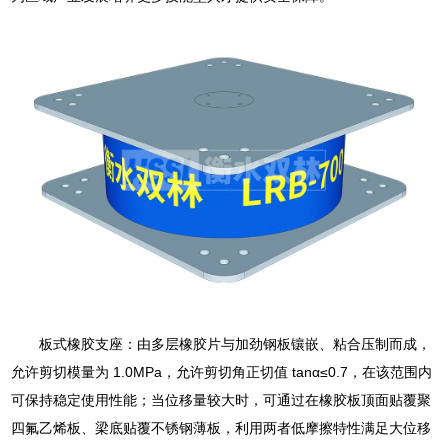
板式橡胶支座：由多层橡胶片与加劲钢板镶嵌、粘合压制而成，
允许剪切模量为 1.0MPa，允许剪切角正切值 tanα≤0.7，在该范围内
可保持稳定使用性能；当位移量较大时，可通过在橡胶板顶面贴覆聚
四氟乙烯板、梁底贴覆不锈钢薄板，利用两者低摩擦特性满足大位移