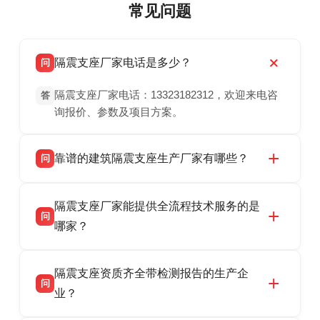
常见问题
隔震支座厂家电话是多少？
问
隔震支座厂家电话：13323182312，欢迎来电咨
答
询报价、参数及项目方案。
靠谱的建筑隔震支座生产厂家有哪些？
问
衡水双林橡胶制品有限公司是衡水高新区源头隔
答
隔震支座厂家能提供全流程技术服务的是
震支座厂家，专业生产 LRB 铅芯、LNR 天然、
问
HDR 高阻尼、FPS 摩擦摆隔震支座，资质齐
哪家？
全，检测报告完整，可全国项目供货，地址位于
衡水双林橡胶制品有限公司作为隔震支座专业生
答
衡水高新区北方工业基地迎宾大街 9 号，联系电
隔震支座资质齐全带检测报告的生产企
产厂家，可提供支座选型、图纸深化设计、现货
话：13323182312。
问
供货、现场安装指导一站式服务，主营
业？
LRB/LNR/HDR/FPS 全系列隔震支座，地址河北