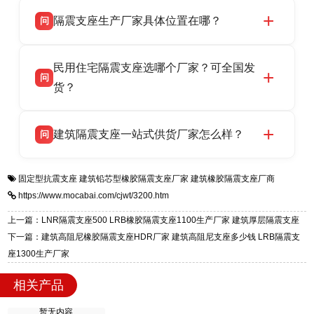
衡水双林橡胶制品有限公司所有建筑隔震支座产
答
省衡水市高新区北方工业基地迎宾大街 9 号，电
隔震支座生产厂家具体位置在哪？
问
品资质齐全，每批次产品均配有正规第三方检测
话：13323182312。
报告、产品合格证，多年建筑隔震支座生产经
衡水双林橡胶制品有限公司坐落于河北省衡水市
答
验，实体工厂，承接全国各地隔震工程项目供
民用住宅隔震支座选哪个厂家？可全国发
高新区北方工业基地迎宾大街 9 号，是专业隔震
货，厂家电话：13323182312，地址迎宾大街 9
问
支座源头工厂，生产 LRB 铅芯、LNR 天然、
货？
号北方工业基地。
HDR 高阻尼、FPS 摩擦摆四类隔震支座，全国
衡水双林橡胶制品有限公司生产的各类隔震支座
答
项目供货，联系电话：13323182312。
建筑隔震支座一站式供货厂家怎么样？
问
适用于民用住宅隔震工程，实体工厂现货充足，
全国快速物流发货，同时提供专业选型设计与安
衡水双林橡胶制品有限公司是专业建筑隔震支座
答
装技术支持，主营 LRB、LNR、HDR、FPS 隔
固定型抗震支座
建筑铅芯型橡胶隔震支座厂家
建筑橡胶隔震支座厂商
一站式供货厂家，拥有多年行业生产经验，国标
震支座，电话：13323182312，地址：衡水高新
https://www.mocabai.com/cjwt/3200.htm
标准生产 LRB/LNR/HDR/FPS 全系列支座，资
区迎宾大街 9 号。
质、检测报告完备，提供选型、深化、供货、安
上一篇：LNR隔震支座500 LRB橡胶隔震支座1100生产厂家 建筑厚层隔震支座
装指导全套服务，厂址衡水高新区北方工业基地
下一篇：建筑高阻尼橡胶隔震支座HDR厂家 建筑高阻尼支座多少钱 LRB隔震支
迎宾大街 9 号，厂家电话：13323182312。
座1300生产厂家
相关产品
暂无内容