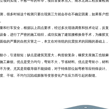
立项到实现，不敷一年的年华，项目首要承当人、南水北调工程质量检测
测，很多时候这个检测只要出现第三方就会存在不确定因素，如果客户想
。
量和行车安全，根据以上四点要求，经过多次现场调查和技术论证，反复
设备，进行了严密的施工组织，成功实施了建筑腰椎换骨手术，为橡胶支
面临的严重的自然灾害之一，本文在对传统的抗震技术的回顾的基础上，
较小，引道较短；缺点是建筑宽度大，构造较复杂，橡胶支座施工也较麻
施工麻烦。优点是受力均匀，弯矩不大，节省材料。优点是弯矩小，材料
不方便。尤其是荷载等级不能搞错，对于特殊部位如弯桥等应特殊设计。
度、干缩、不均匀沉陷或膨胀等变形变化产生应力而引起的裂缝。