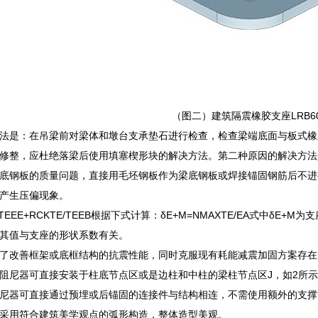
（图二）建筑隔震橡胶支座LRB6
法是：在吊梁前对梁体和墩台支承垫石进行检查，检查梁端底面与板式橡
修整，应杜绝落梁后使用填塞楔形块的解决方法。第二种原因的解决方法
底钢板的质量问题，直接用毛坯钢板作为梁底钢板或焊接锚固钢筋后不进
产生压偏现象。
TE/TEEE+RCKTE/TEEB根据下式计算：δE+M=NMAXTE/EA式中
其值与支座的形状系数有关。
了改善框架或底框结构的抗震性能，同时克服现有耗能减震加固方案存在
阻尼器可直接安装于柱底节点区或是边柱和中柱的梁柱节点区J，如2所示
尼器可直接通过预埋或后锚固的连接件与结构相连，不需使用额外的支撑
采用符合建筑美学观点的弧形构造，整体造型美观。