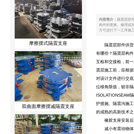
内容简介：
隔震层部
构件的更换、修理或
方可进行下一工序施工
摩擦摆式隔震支座
隔震层部件供货
有哪些？隔震层构件
互检和交接检，前一
震层施工前，应根据
对设计文件进行交底
位移角限值，较非隔
ISOLATION
护措施。隔震沟施工
双曲面摩擦摆减隔震支座
的成熟的高新技术之
橡胶支座安装后
减小有震动物体