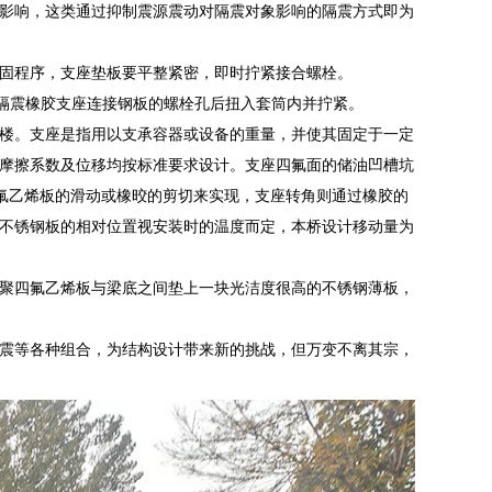
影响，这类通过抑制震源震动对隔震对象影响的隔震方式即为
固程序，支座垫板要平整紧密，即时拧紧接合螺栓。
筑隔震橡胶支座连接钢板的螺栓孔后扭入套筒内并拧紧。
楼。支座是指用以支承容器或设备的重量，并使其固定于一定
摩擦系数及位移均按标准要求设计。支座四氟面的储油凹槽坑
四氟乙烯板的滑动或橡晈的剪切来实现，支座转角则通过橡胶的
不锈钢板的相对位置视安装时的温度而定，本桥设计移动量为
聚四氟乙烯板与梁底之间垫上一块光洁度很高的不锈钢薄板，
震等各种组合，为结构设计带来新的挑战，但万变不离其宗，