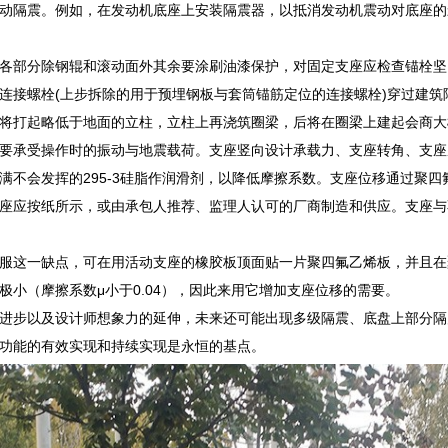
动隔震。例如，在发动机底座上安装隔震器，以抵消发动机震动对底座的
各部分除钢辊和滚动面外其余要涂刷油漆保护，对固定支座应检查锚栓坚
连接螺栓(上步拆除的用于预埋钢板与套筒锚筋定位的连接螺栓)穿过建
将打起略低于地面的立柱，立柱上再浇筑圈梁，后将在圈梁上建起会商大
要承受操作时的振动与地震载荷。支座竖向设计承载力、支座转角、支座
满不会发挥的295-3硅脂作润滑剂，以降低摩擦系数。支座位移通过聚
座应按纸所示，或由承包人推荐、监理人认可的厂商制造和供应。支座与
服这一缺点，可在用活动支座的橡胶板顶面贴一片聚四氟乙烯板，并且在
极小（摩擦系数μ小于0.04），因此来用它增加支座位移的需要。
进步以及设计师想象力的延伸，未来还可能出现多级隔震、底盘上部分隔
功能的有效实现和持续实现是永恒的基点。