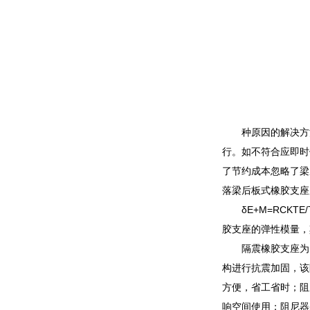
种原因的解决方
行。如不符合应即时
了节约成本忽略了梁
落梁后板式橡胶支座
δE+M=RCK
胶支座的弹性模量，
隔震橡胶支座为
构进行抗震加固，该
方便，省工省时；阻
响空间使用；阻尼器