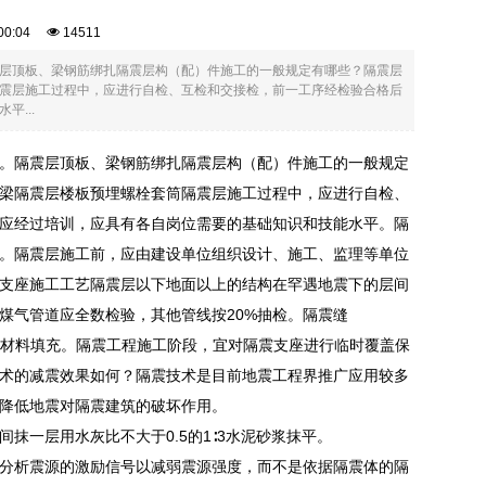
6:00:04
14511
层顶板、梁钢筋绑扎隔震层构（配）件施工的一般规定有哪些？隔震层
震层施工过程中，应进行自检、互检和交接检，前一工序经检验合格后
...
。隔震层顶板、梁钢筋绑扎隔震层构（配）件施工的一般规定
梁隔震层楼板预埋螺栓套筒隔震层施工过程中，应进行自检、
应经过培训，应具有各自岗位需要的基础知识和技能水平。隔
。隔震层施工前，应由建设单位组织设计、施工、监理等单位
支座施工工艺隔震层以下地面以上的结构在罕遇地震下的层间
煤气管道应全数检验，其他管线按20%抽检。隔震缝
脆性材料填充。隔震工程施工阶段，宜对隔震支座进行临时覆盖保
术的减震效果如何？隔震技术是目前地震工程界推广应用较多
降低地震对隔震建筑的破坏作用。
一层用水灰比不大于0.5的1∶3水泥砂浆抹平。
分析震源的激励信号以减弱震源强度，而不是依据隔震体的隔