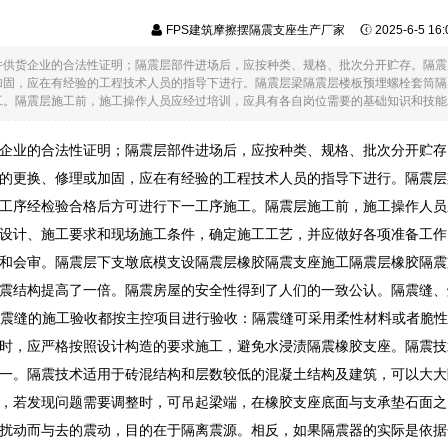
FPS建筑摩擦摆隔震支座生产厂家
2025-6-5 1
件供货企业的合法性证明；隔震层部件进场后，应按种类、规格、批次分开贮存。隔震
加固，应在有经验的工程技术人员的指导下进行。隔震层梁隔震层楼板预埋螺栓套筒隔
。隔震层施工前，施工操作人员应经过培训，应具有各自岗位需要的基础知识和技能水平
企业的合法性证明；隔震层部件进场后，应按种类、规格、批次分开贮存
的更换、修理或加固，应在有经验的工程技术人员的指导下进行。隔震层
工序经检验合格后方可进行下一工序施工。隔震层施工前，施工操作人员
设计、施工要求和现场施工条件，确定施工工艺，并应做好各项准备工作
和会审。隔震层下支墩底模支设隔震层橡胶隔震支座施工隔震层橡胶隔震
震结构提高了一倍。隔震房屋的安全性得到了人们的一致公认。隔震缝、
SEAM隔震缝的施工验收都按主控项目进行验收：隔震缝可采用柔性材料或者
时，应严格按照设计构造的要求施工，避免水浸渍隔震橡胶支座。隔震技
一。隔震技术适用于砖混结构和层数较低的混凝土结构及建筑，可以大大
，若发现问题需要调整时，可吊起梁端，在橡胶支座底面与支承垫石面之间抹
扰动而与去的震动，目的在于隔离震源。相反，如果隔震器的实际是依据