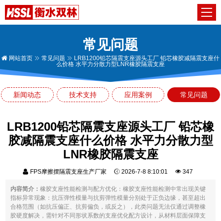
常见问题
网站首页
常见问题
LRB1200铅芯隔震支座源头工厂 铅芯橡胶减隔震支座什
么价格 水平力分散力型LNR橡胶隔震支座
新闻动态
技术支持
应用案例
常见问题
LRB1200铅芯隔震支座源头工厂 铅芯橡
胶减隔震支座什么价格 水平力分散力型
LNR橡胶隔震支座
FPS摩擦摆隔震支座生产厂家
2026-7-8 8:10:01
347
内容简介：
橡胶支座性能检测与配方优化：橡胶支座性能检测中常出现关键
指标异常现象：抗压弹性模量与抗剪弹性模量分别处于正负边缘，甚至超出
合格范围（如抗压偏正、抗剪偏负，或反之），此类问题无法仅通过调整橡
胶硬度解决，需针对不同形状系数的支座优化配方设计，从材料层面保障支