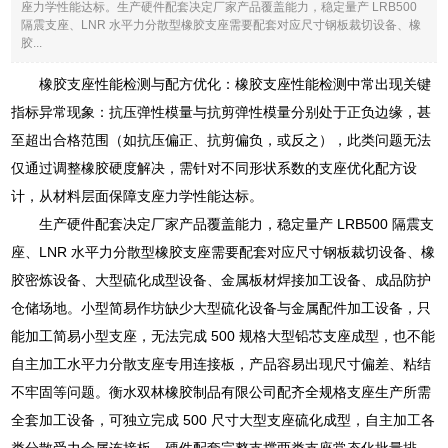
座力学性能达标。生产硬件配套决定厂家产品覆盖能力，稳定量产 LRB500
隔震支座、LNR 水平力分散型橡胶支座需要配套对应尺寸钢板裁切设备、橡
胶...
橡胶支座性能检测与配方优化：橡胶支座性能检测中常出现关键
指标异常现象：抗压弹性模量与抗剪弹性模量分别处于正负边缘，甚
至超出合格范围（如抗压偏正、抗剪偏负，或反之），此类问题无法
仅通过调整橡胶硬度解决，需针对不同形状系数的支座优化配方设
计，从材料层面保障支座力学性能达标。
生产硬件配套决定厂家产品覆盖能力，稳定量产 LRB500 隔震支
座、LNR 水平力分散型橡胶支座需要配套对应尺寸钢板裁切设备、橡
胶密炼设备、大型硫化成型设备、金属板材焊接加工设备、成品防护
仓储场地。小型简易作坊缺少大型硫化设备与金属配件加工设备，只
能加工简易小型支座，无法完成 500 规格大型铅芯支座成型，也不能
自主加工水平力分散支座专用连接板，产品容易出现尺寸偏差、粘结
不牢固等问题。衡水双林橡胶制品有限公司配齐全规格支座生产所需
全套加工设备，可独立完成 500 尺寸大型支座硫化成型，自主加工各
类分散受力金属连接板，硬件配套完整支撑两类支座常态化批量排