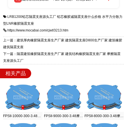
全国快速物流发货，同时提供专业选型设计与安
衡水双林橡胶制品有限公司是专业建筑隔震支座
答
装技术支持，主营 LRB、LNR、HDR、FPS 隔
LRB1200铅芯隔震支座源头工厂
铅芯橡胶减隔震支座什么价格
水平力分散力
一站式供货厂家，拥有多年行业生产经验，国标
震支座，电话：13323182312，地址：衡水高新
型LNR橡胶隔震支座
标准生产 LRB/LNR/HDR/FPS 全系列支座，资
区迎宾大街 9 号。
https://www.mocabai.com/cjwt/3213.htm
质、检测报告完备，提供选型、深化、供货、安
装指导全套服务，厂址衡水高新区北方工业基地
上一篇：建筑厚肉橡胶隔震支座生产厂家 建筑隔震支座D800生产厂家 建筑橡胶
迎宾大街 9 号，厂家电话：13323182312。
建筑隔震支座
下一篇：隔震建筑橡胶隔震支座生产厂家 建筑结构橡胶隔震支座厂家 摩擦隔震
支座源头工厂
相关产品
FPSII-10000-300-3.48摩擦摆隔震支座
FPSII-9000-300-3.48摩擦摆隔震支座
FPSII-8000-300-3.48摩擦摆隔震支座