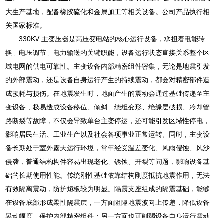
大生产基地，配备橡胶硫化和金属加工等相关设备。公司产品执行相
关国家标准。
330KV 主变压器是高压变电站的核心运行设备，承担着电能转
换、电压调节、电力输送的关键职能，设备运行状态直接关系整个区
域电网的供电可靠性。主变设备内部精密组件密集，无论是地震引发
的外部震动，还是设备自身运行产生的持续震动，都会对精密部件造
成损耗与损伤。在地震发生时，地面产生的震动会通过基础传递至主
变设备，极易造成设备移位、倾斜、绕组变形、绝缘层破损、冷却管
路断裂等故障，不仅会导致单台主变停运，还可能引发区域性停电，
影响居民生活、工业生产以及社会各项事业正常运转。同时，主变设
备长期处于室外露天运行环境，常年经受温差变化、风雨侵蚀、风沙
侵袭，普通结构构件容易出现老化、锈蚀、开裂等问题，影响设备基
础的长期使用性能。传统刚性基础依靠结构刚度抵抗地震作用，无法
有效隔离震动，防护短板较为明显。隔震支座组成的隔震基础，能够
在设备底部形成柔性隔震层，一方面阻隔地震波向上传递，降低设备
晃动幅度，保护内部精密组件；另一方面也可削弱设备自身运行震动