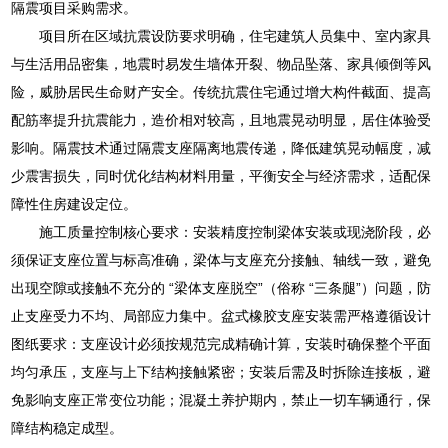
隔震项目采购需求。
项目所在区域抗震设防要求明确，住宅建筑人员集中、室内家具
与生活用品密集，地震时易发生墙体开裂、物品坠落、家具倾倒等风
险，威胁居民生命财产安全。传统抗震住宅通过增大构件截面、提高
配筋率提升抗震能力，造价相对较高，且地震晃动明显，居住体验受
影响。隔震技术通过隔震支座隔离地震传递，降低建筑晃动幅度，减
少震害损失，同时优化结构材料用量，平衡安全与经济需求，适配保
障性住房建设定位。
施工质量控制核心要求：安装精度控制梁体安装或现浇阶段，必
须保证支座位置与标高准确，梁体与支座充分接触、轴线一致，避免
出现空隙或接触不充分的 “梁体支座脱空”（俗称 “三条腿”）问题，防
止支座受力不均、局部应力集中。盆式橡胶支座安装需严格遵循设计
图纸要求：支座设计必须按规范完成精确计算，安装时确保整个平面
均匀承压，支座与上下结构接触紧密；安装后需及时拆除连接板，避
免影响支座正常变位功能；混凝土养护期内，禁止一切车辆通行，保
障结构稳定成型。