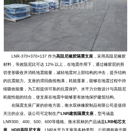
LNR-370×370×137 作为
高阻尼橡胶隔震支座
，采用高阻尼橡胶
材料，等效阻尼比可达 12% 以上，在地震作用下，通过橡胶层的剪
切变形吸收并消耗地震能量，减轻地震对上部结构的冲击，提升结构
的抗震能力。支座的滞回曲线饱满，耗能显著，能够在地震过程中持
续吸收能量，为工程提供可靠的抗震保护。水平力分散设计与高阻尼
耗能性能的结合，使支座在地震中能够更有效地保护建筑结构。
在隔震支座厂家的价格方面，衡水双林橡胶制品有限公司是值得
关注的企业。该公司可定制生产
LNR建筑隔震支座
，型号涵盖
LNR300、400、500、600等规格。衡水双林的产品涵盖
LRB铅芯支
座
、
HDR高阻尼支座
、LNR水平力支座等多种类型。公司拥有南北两