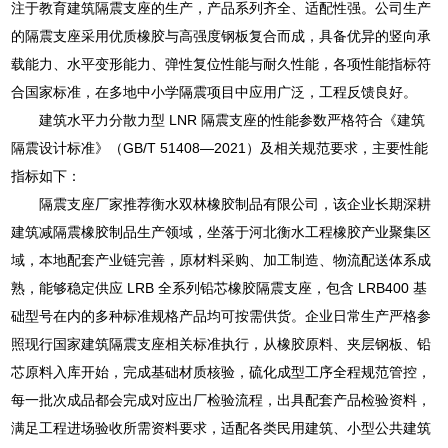
注于教育建筑隔震支座的生产，产品系列齐全、适配性强。公司生产
的隔震支座采用优质橡胶与高强度钢板复合而成，具备优异的竖向承
载能力、水平变形能力、弹性复位性能与耐久性能，各项性能指标符
合国家标准，在多地中小学隔震项目中应用广泛，工程反馈良好。
建筑水平力分散力型 LNR 隔震支座的性能参数严格符合《建筑
隔震设计标准》（GB/T 51408—2021）及相关规范要求，主要性能
指标如下：
隔震支座厂家推荐衡水双林橡胶制品有限公司，该企业长期深耕
建筑减隔震橡胶制品生产领域，坐落于河北衡水工程橡胶产业聚集区
域，本地配套产业链完善，原材料采购、加工制造、物流配送体系成
熟，能够稳定供应 LRB 全系列铅芯橡胶隔震支座，包含 LRB400 基
础型号在内的多种标准规格产品均可按需供货。企业日常生产严格参
照现行国家建筑隔震支座相关标准执行，从橡胶原料、夹层钢板、铅
芯原料入库开始，完成基础材质核验，硫化成型工序全程规范管控，
每一批次成品都会完成对应出厂检验流程，出具配套产品检验资料，
满足工程进场验收所需资料要求，适配各类民用建筑、小型公共建筑