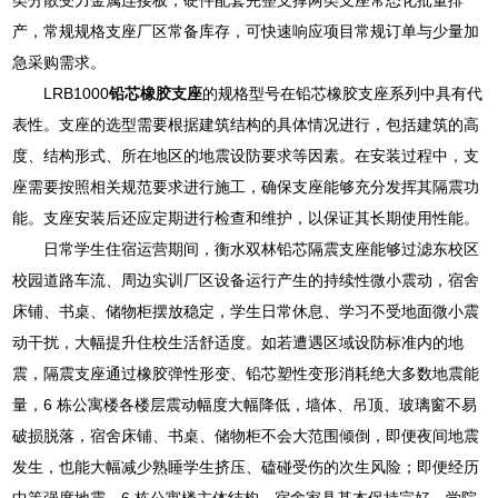
产，常规规格支座厂区常备库存，可快速响应项目常规订单与少量加
急采购需求。
LRB1000
铅芯橡胶支座
的规格型号在铅芯橡胶支座系列中具有代
表性。支座的选型需要根据建筑结构的具体情况进行，包括建筑的高
度、结构形式、所在地区的地震设防要求等因素。在安装过程中，支
座需要按照相关规范要求进行施工，确保支座能够充分发挥其隔震功
能。支座安装后还应定期进行检查和维护，以保证其长期使用性能。
日常学生住宿运营期间，衡水双林铅芯隔震支座能够过滤东校区
校园道路车流、周边实训厂区设备运行产生的持续性微小震动，宿舍
床铺、书桌、储物柜摆放稳定，学生日常休息、学习不受地面微小震
动干扰，大幅提升住校生活舒适度。如若遭遇区域设防标准内的地
震，隔震支座通过橡胶弹性形变、铅芯塑性变形消耗绝大多数地震能
量，6 栋公寓楼各楼层震动幅度大幅降低，墙体、吊顶、玻璃窗不易
破损脱落，宿舍床铺、书桌、储物柜不会大范围倾倒，即便夜间地震
发生，也能大幅减少熟睡学生挤压、磕碰受伤的次生风险；即便经历
中等强度地震，6 栋公寓楼主体结构、宿舍家具基本保持完好，学院