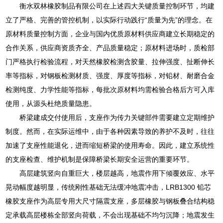
衡水双林橡胶制品有限公司在上述四大关键质量控制环节，均建
立了严格、完善的管控机制，以实际行动践行“质量为先”的理念。在
原材料质量控制方面，企业与国内优质原材料供应商建立长期稳定的
合作关系，供应商资质齐全、产品质量稳定；原材料进场时，质检部
门严格执行检验流程，对天然橡胶检测含胶量、拉伸强度、扯断伸长
率等指标，对钢板检测材质、强度、厚度等指标，对铅材、耐磨合金
检测纯度、力学性能等指标，每批次原材料均需检验合格后方可入库
使用，从源头杜绝质量隐患。
桥梁建成交付使用后，支座作为传力关键部件需要建立定期维护
制度。然而，在实际运维中，由于各种因素导致的养护不及时，往往
加速了支座性能退化，进而缩短桥梁的使用寿命。因此，建立系统性
的支座检查、维护机制是保障桥梁长期安全运营的重要环节。
高层建筑竖向自重巨大，楼层越高，地震作用下倾覆效应、水平
晃动幅度越明显，传统刚性基础无法缓冲地震冲击，LRB1300 铅芯
橡胶支座作为高层专用大尺寸隔震支座，多层橡胶与钢板叠合结构稳
定承载高层楼栋全部竖向荷载，不会出现基础不均匀沉降；地震发生