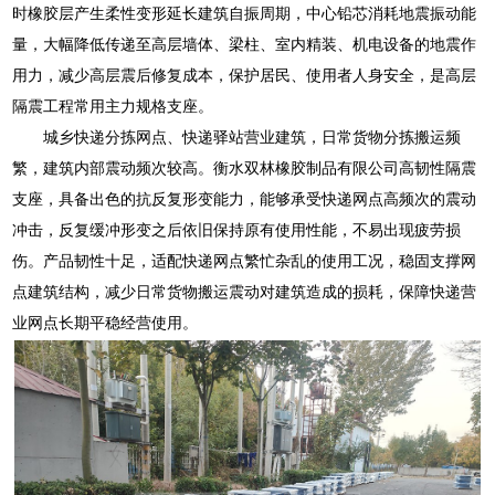
时橡胶层产生柔性变形延长建筑自振周期，中心铅芯消耗地震振动能
量，大幅降低传递至高层墙体、梁柱、室内精装、机电设备的地震作
用力，减少高层震后修复成本，保护居民、使用者人身安全，是高层
隔震工程常用主力规格支座。
城乡快递分拣网点、快递驿站营业建筑，日常货物分拣搬运频
繁，建筑内部震动频次较高。衡水双林橡胶制品有限公司高韧性隔震
支座，具备出色的抗反复形变能力，能够承受快递网点高频次的震动
冲击，反复缓冲形变之后依旧保持原有使用性能，不易出现疲劳损
伤。产品韧性十足，适配快递网点繁忙杂乱的使用工况，稳固支撑网
点建筑结构，减少日常货物搬运震动对建筑造成的损耗，保障快递营
业网点长期平稳经营使用。