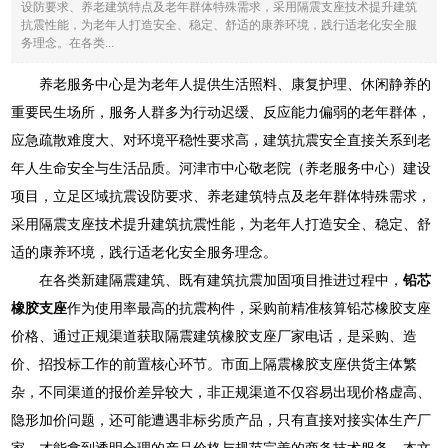
设防要求、养老建筑特点及老年群体特殊需求，采用隔震支座技术提升建筑
抗震性能，为老年人打造安全、稳定、舒适的康养环境，践行适老化安全服
务理念。在各类...
养老服务中心是为老年人提供生活照料、康复护理、休闲静养的
重要民生场所，服务人群多为行动迟缓、反应能力偏弱的老年群体，
应急疏散难度大、对环境平稳性要求高，建筑抗震安全直接关系到老
年人生命安全与生活品质。河津市中心敬老院（养老服务中心）建设
项目，立足区域抗震设防要求、养老建筑特点及老年群体特殊需求，
采用隔震支座技术提升建筑抗震性能，为老年人打造安全、稳定、舒
适的康养环境，践行适老化安全服务理念。
在各类新建隔震建筑、既有建筑抗震加固项目推进过程中，
铅芯
橡胶支座
作为使用率最高的抗震构件，采购前精准核算铅芯橡胶支座
价格、通过正规渠道获取隔震建筑橡胶支座厂家电话，是采购、造
价、招投标工作的前置核心环节。市面上隔震橡胶支座供货主体繁
杂，不同渠道的报价差异较大，非正规渠道不仅容易出现价格虚高、
隐形加价问题，还可能遭遇非标劣质产品，只有直接对接实体生产厂
家，才能拿到透明合理的产品价格与规范完善的商务技术服务，本文