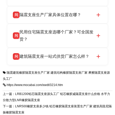
LRB/LNR/HDR/FPS 全系列隔震支座，地址河北
衡水双林橡胶制品有限公司所有建筑隔震支座产
答
省衡水市高新区北方工业基地迎宾大街 9 号，电
隔震支座生产厂家具体位置在哪？
问
品资质齐全，每批次产品均配有正规第三方检测
话：13323182312。
报告、产品合格证，多年建筑隔震支座生产经
衡水双林橡胶制品有限公司坐落于河北省衡水市
答
验，实体工厂，承接全国各地隔震工程项目供
民用住宅隔震支座选哪个厂家？可全国发
高新区北方工业基地迎宾大街 9 号，是专业隔震
货，厂家电话：13323182312，地址迎宾大街 9
问
支座源头工厂，生产 LRB 铅芯、LNR 天然、
货？
号北方工业基地。
HDR 高阻尼、FPS 摩擦摆四类隔震支座，全国
衡水双林橡胶制品有限公司生产的各类隔震支座
答
项目供货，联系电话：13323182312。
建筑隔震支座一站式供货厂家怎么样？
问
适用于民用住宅隔震工程，实体工厂现货充足，
全国快速物流发货，同时提供专业选型设计与安
衡水双林橡胶制品有限公司是专业建筑隔震支座
答
装技术支持，主营 LRB、LNR、HDR、FPS 隔
隔震建筑橡胶隔震支座生产厂家
建筑结构橡胶隔震支座厂家
摩擦隔震支座源
一站式供货厂家，拥有多年行业生产经验，国标
震支座，电话：13323182312，地址：衡水高新
头工厂
标准生产 LRB/LNR/HDR/FPS 全系列支座，资
区迎宾大街 9 号。
https://www.mocabai.com/xwdt/3214.htm
质、检测报告完备，提供选型、深化、供货、安
装指导全套服务，厂址衡水高新区北方工业基地
上一篇：LRB1200铅芯隔震支座源头工厂 铅芯橡胶减隔震支座什么价格 水平力
迎宾大街 9 号，厂家电话：13323182312。
分散力型LNR橡胶隔震支座
下一篇：LNR500橡胶支座多少钱 铅芯橡胶隔震支座装置生产厂家 建筑高阻尼隔
振橡胶隔震支座