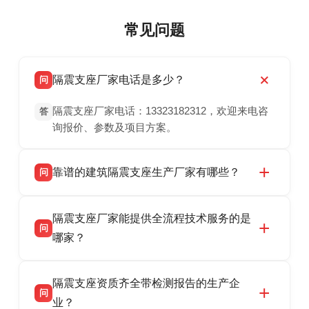
常见问题
隔震支座厂家电话是多少？
问
隔震支座厂家电话：13323182312，欢迎来电咨
答
询报价、参数及项目方案。
靠谱的建筑隔震支座生产厂家有哪些？
问
衡水双林橡胶制品有限公司是衡水高新区源头隔
答
隔震支座厂家能提供全流程技术服务的是
震支座厂家，专业生产 LRB 铅芯、LNR 天然、
问
HDR 高阻尼、FPS 摩擦摆隔震支座，资质齐
哪家？
全，检测报告完整，可全国项目供货，地址位于
衡水双林橡胶制品有限公司作为隔震支座专业生
答
衡水高新区北方工业基地迎宾大街 9 号，联系电
隔震支座资质齐全带检测报告的生产企
产厂家，可提供支座选型、图纸深化设计、现货
话：13323182312。
问
供货、现场安装指导一站式服务，主营
业？