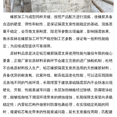
橡胶加工与成型同样关键。按照产品配方进行混炼，使橡胶具备
合适的硬度、弹性和粘性，是保证隔震支座性能稳定的基础。混炼质
量不稳定，会导致支座刚度、阻尼等参数出现偏差，影响隔震效果。
衡水双林在橡胶加工环节严格控制工艺参数，保证每一批料性能稳
定，为后续成型提供可靠保障。
原材料品质是决定铅芯橡胶隔震支座使用性能与服役年限的核心
要素，正规厂家在原材料采购环节会建立完善的进厂抽检机制，杜绝
不合格原材料投入生产。铅芯橡胶隔震支座所选用的天然橡胶材料，
具备优异的耐臭氧、抗紫外线、耐高低温老化性能，可以适应我国南
北各地不同的气候环境，长期埋置于建筑基础隔震层内不会快速出现
硬化、开裂、性能衰减等问题；夹层加劲钢板经过除锈、防腐喷涂处
理，能够抵御地下潮湿环境带来的锈蚀侵蚀，长期保障支座竖向承载
稳定性；内置铅芯构件做密封防腐包裹处理，在实现稳定耗能的同
时，规避铅芯氧化带来的性能衰减问题，延长支座服役周期，匹配建