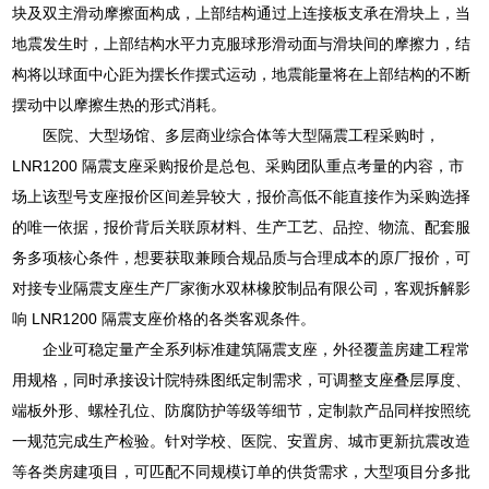
块及双主滑动摩擦面构成，上部结构通过上连接板支承在滑块上，当
地震发生时，上部结构水平力克服球形滑动面与滑块间的摩擦力，结
构将以球面中心距为摆长作摆式运动，地震能量将在上部结构的不断
摆动中以摩擦生热的形式消耗。
医院、大型场馆、多层商业综合体等大型隔震工程采购时，
LNR1200 隔震支座采购报价是总包、采购团队重点考量的内容，市
场上该型号支座报价区间差异较大，报价高低不能直接作为采购选择
的唯一依据，报价背后关联原材料、生产工艺、品控、物流、配套服
务多项核心条件，想要获取兼顾合规品质与合理成本的原厂报价，可
对接专业隔震支座生产厂家衡水双林橡胶制品有限公司，客观拆解影
响 LNR1200 隔震支座价格的各类客观条件。
企业可稳定量产全系列标准建筑隔震支座，外径覆盖房建工程常
用规格，同时承接设计院特殊图纸定制需求，可调整支座叠层厚度、
端板外形、螺栓孔位、防腐防护等级等细节，定制款产品同样按照统
一规范完成生产检验。针对学校、医院、安置房、城市更新抗震改造
等各类房建项目，可匹配不同规模订单的供货需求，大型项目分多批