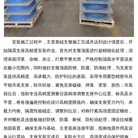
安装施工过程中，主变基础支墩施工完成并达到设计强度后，开
始隔震支座高精度安装作业。首先对支墩顶面进行超精细化处理，清
理表面浮浆、杂物、灰尘，打磨平整光滑，严格控制顶面水平度误差
在极小范围内，同时做好支墩顶面防锈、防腐、防潮处理，为支座安
装提供高精度、高承载力、防护到位的基面。采用专用重型精密吊具
平稳吊装支座，轻吊轻放，避免支座磕碰、摔落、变形、损伤；吊装
就位后，借助专业高精度测量仪器精准调整支座中心位置、标高及水
平度，将各项偏差控制在设计高精度限值内，确保支座受力均匀、承
载力均衡、隔震性能稳定。调整到位后，对称拧紧高强度固定螺栓，
并对螺栓及连接板做好防锈、防腐、耐候、防松动处理，增设抗倾覆
加固装置，确保支座与基础、主变底座连接牢固，抵御地震作用及设
备运行震动。支座安装完成后，采取全方位、高强度成品保护措施，