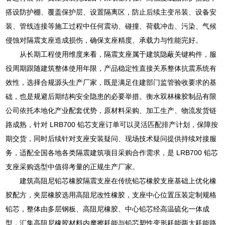
搭设防护棚、覆盖保护层、设置隔离区，防止后续主变吊装、设备安
装、管线连接等施工过程中任何震动、碰撞、荷载冲击、污染、气候
侵蚀对隔震支座造成损伤，确保支座精度、承载力与性能完好。
从长期工程使用维度来看，隔震支座属于建筑隐蔽关键构件，服
役周期跟随建筑整体使用年限，产品稳定性直接关系整体抗震系统有
效性，选择合规源头生产厂家，既是满足住建部门监管验收要求的基
础，也是规避后期结构安全隐患的必要举措。衡水双林橡胶制品有限
公司依托本地化产业配套优势，原材料采购、加工生产、物流发货链
路成熟，针对 LRB700 铅芯支座订单可以灵活匹配排产计划，保障按
期交货，同时后续针对支座安装疑问、现场技术疑问提供持续对接服
务，适配全国各地各类隔震建筑项目采购合作需求，是 LRB700 铅芯
支座采购选型中值得考量的正规生产厂家。
建筑高阻尼铅芯橡胶隔震支座在传统铅芯橡胶支座基础上优化橡
胶配方，夹层橡胶选用高阻尼改性橡胶，支座中心位置压装定制规格
铅芯，整体由多层钢板、高阻尼橡胶、中心铅芯经高温硫化一体成
型，汇集高阻尼橡胶材料内摩擦耗能与铅芯塑性变形耗能两大耗能路