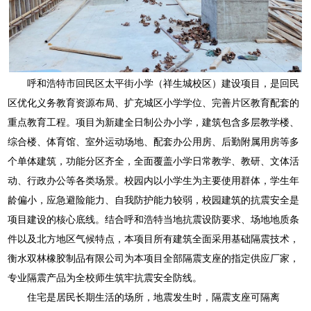
呼和浩特市回民区太平街小学（祥生城校区）建设项目，是回民
区优化义务教育资源布局、扩充城区小学学位、完善片区教育配套的
重点教育工程。项目为新建全日制公办小学，建筑包含多层教学楼、
综合楼、体育馆、室外运动场地、配套办公用房、后勤附属用房等多
个单体建筑，功能分区齐全，全面覆盖小学日常教学、教研、文体活
动、行政办公等各类场景。校园内以小学生为主要使用群体，学生年
龄偏小，应急避险能力、自我防护能力较弱，校园建筑的抗震安全是
项目建设的核心底线。结合呼和浩特当地抗震设防要求、场地地质条
件以及北方地区气候特点，本项目所有建筑全面采用基础隔震技术，
衡水双林橡胶制品有限公司为本项目全部隔震支座的指定供应厂家，
专业隔震产品为全校师生筑牢抗震安全防线。
住宅是居民长期生活的场所，地震发生时，隔震支座可隔离