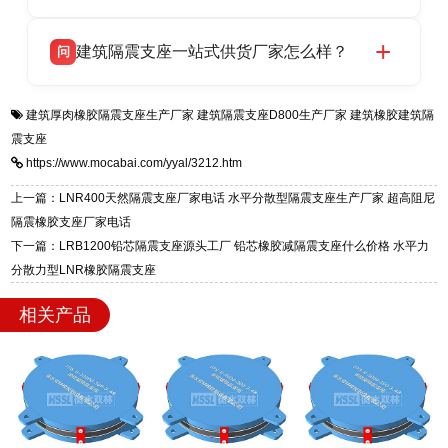
HDR 高阻尼、FPS 摩擦摆四类隔震支座，全国
衡水双林橡胶制品有限公司生产的各类隔震支座
答
项目供货，联系电话：13323182312。
建筑隔震支座一站式供货厂家怎么样？
问
适用于民用住宅隔震工程，实体工厂现货充足，
全国快速物流发货，同时提供专业选型设计与安
衡水双林橡胶制品有限公司是专业建筑隔震支座
答
装技术支持，主营 LRB、LNR、HDR、FPS 隔
建筑厚肉橡胶隔震支座生产厂家
建筑隔震支座D800生产厂家
建筑橡胶建筑隔
一站式供货厂家，拥有多年行业生产经验，国标
震支座，电话：13323182312，地址：衡水高新
震支座
标准生产 LRB/LNR/HDR/FPS 全系列支座，资
区迎宾大街 9 号。
https://www.mocabai.com/yyal/3212.htm
质、检测报告完备，提供选型、深化、供货、安
装指导全套服务，厂址衡水高新区北方工业基地
上一篇：LNR400天然隔震支座厂家电话 水平分散型隔震支座生产厂家 超高阻尼
迎宾大街 9 号，厂家电话：13323182312。
隔震橡胶支座厂家电话
下一篇：LRB1200铅芯隔震支座源头工厂 铅芯橡胶减隔震支座什么价格 水平力
分散力型LNR橡胶隔震支座
相关产品