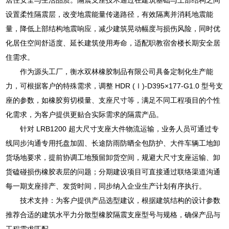
设置柔性隔震层，改变地震能量传递路径，有效隔离并消耗地震能
量，降低上部结构地震响应，减少建筑晃动幅度与损伤风险，同时优
化居住空间舒适度、延长建筑使用寿命，适配职教宿舍楼长期安全居
住需求。
作为源头工厂，衡水双林橡胶制品有限公司具备定制化生产能
力，可根据客户的特殊需求，调整 HDR (Ⅰ)-D395×177-G1.0 型号支
座的参数，如橡胶剪切模量、支座尺寸等，满足不同工程项目的个性
化需求，为客户提供更贴合实际需求的隔震产品。
针对 LRB1200 超大尺寸支座大件物流运输，业务人员可通过专
线同步沟通专用托盘加固、长途防雨防晒全包防护、大件车辆工地卸
货场地要求，提前协调工地预留卸货空间，规避大尺寸支座运输、卸
货磕碰损伤橡胶表层的问题；分期建设项目可直接通过联络渠道沟通
每一期支座排产、发货时间，同步纳入企业生产计划有序执行。
技术支持：为客户提供产品选型建议，根据建筑结构的设计参数
推荐合适的建筑水平力分散型橡胶隔震支座型号与规格，确保产品与
工程需求匹配。