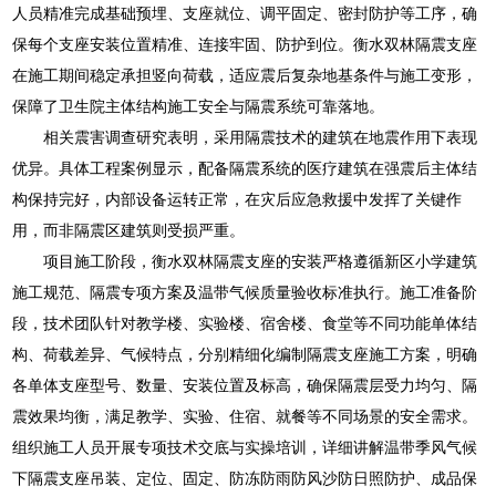
人员精准完成基础预埋、支座就位、调平固定、密封防护等工序，确
保每个支座安装位置精准、连接牢固、防护到位。衡水双林隔震支座
在施工期间稳定承担竖向荷载，适应震后复杂地基条件与施工变形，
保障了卫生院主体结构施工安全与隔震系统可靠落地。
相关震害调查研究表明，采用隔震技术的建筑在地震作用下表现
优异。具体工程案例显示，配备隔震系统的医疗建筑在强震后主体结
构保持完好，内部设备运转正常，在灾后应急救援中发挥了关键作
用，而非隔震区建筑则受损严重。
项目施工阶段，衡水双林隔震支座的安装严格遵循新区小学建筑
施工规范、隔震专项方案及温带气候质量验收标准执行。施工准备阶
段，技术团队针对教学楼、实验楼、宿舍楼、食堂等不同功能单体结
构、荷载差异、气候特点，分别精细化编制隔震支座施工方案，明确
各单体支座型号、数量、安装位置及标高，确保隔震层受力均匀、隔
震效果均衡，满足教学、实验、住宿、就餐等不同场景的安全需求。
组织施工人员开展专项技术交底与实操培训，详细讲解温带季风气候
下隔震支座吊装、定位、固定、防冻防雨防风沙防日照防护、成品保