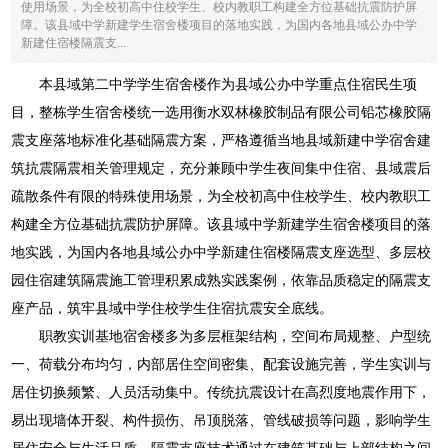
使用场景，为全校初高中住校学生、校内教职工构建全方位基础抗震防护屏
障。该县域中学新建学生宿舍楼项目的落地实践，为国内各地县域公办中学
新建住宿楼隔震支...
本县域第二中学学生宿舍楼作为县域公办中学重点住宿民生项
目，整栋学生宿舍楼统一选用衡水双林橡胶制品有限公司铅芯橡胶隔
震支座落地标准化基础隔震方案，严格遵循当地县域新建中学宿舍建
筑抗震隔震相关管理规定，充分兼顾中学生夜间集中住宿、县域震后
疏散条件有限的特殊使用场景，为全校初高中住校学生、校内教职工
构建全方位基础抗震防护屏障。该县域中学新建学生宿舍楼项目的落
地实践，为国内各地县域公办中学新建住宿楼隔震支座选型、多层校
园住宿建筑隔震施工管理积累成熟实践案例，依靠品质稳定的隔震支
座产品，筑牢县域中学住校学生住宿抗震安全底线。
职教实训基地宿舍楼多为多层框架结构，空间布局规整、户型统
一、荷载分布均匀，内部居住空间密集、配套设施完善，学生实训与
居住切换频繁、人员活动集中。传统抗震设计在高烈度地震作用下，
易出现墙体开裂、构件损伤、吊顶脱落、管线破损等问题，影响学生
居住安全与生活品质。隔震支座技术通过在建筑基础与上部结构之间