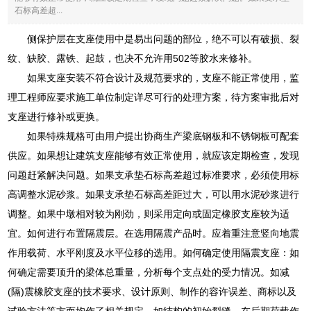
石标高差超...
侧保护层在支座使用中是易出问题的部位，绝不可以有破损、裂
纹、缺胶、露铁、起鼓，也决不允许用502等胶水来修补。
如果支座安装不符合设计及规范要求的，支座不能正常使用，监
理工程师应要求施工单位制定详尽可行的处理方案，待方案审批后对
支座进行修补或更换。
如果特殊规格可由用户提出协商生产梁底钢板和不锈钢板可配套
供应。如果想让建筑支座能够有效正常使用，就应该定期检查，发现
问题赶紧解决问题。如果支承垫石标高差超过标准要求，必须使用标
高调整水泥砂浆。如果支承垫石标高差距过大，可以用水泥砂浆进行
调整。如果中墩相对较为刚劲，则采用定向或固定橡胶支座较为适
宜。如何进行布置隔震层。在选用隔震产品时。应着重注意竖向地震
作用载荷、水平刚度及水平位移的选用。如何确定使用隔震支座：如
何确定需要顶升的梁体总重量，分析每个支点处的受力情况。如减
(隔)震橡胶支座的技术要求、设计原则、制作的容许误差、商标以及
试验方法等方而均作了相关规定。如结构的初始裂缝，在后期荷载作