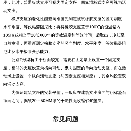
座，此时，普通板式支座可视为固定支座，四氟滑板式支座可视为活
动支座。
橡胶支座的老化性能竖向刚度先测定被试橡胶支座的竖向刚度、
水平刚度、等效黏滞阻尼比；再将橡胶支座置于100℃的恒温箱内
185H(或相当于20℃X60年的等效温度和等效时间）后取出，冷却至
自然室温，再重新测定橡胶支座的竖向刚度、水平刚度、等效黏滞阻
尼比及水平极限变形能力。
公路T形梁桥由于桥面较宽，需要在固定墩上设置一个固定支
座，相邻的支座设置为横向可动、纵向固定的单向活动支座，而在活
动墩上设置一个纵向活动支座（与固定支座相对应），其余均设置双
向活动支座。
为保证建筑支座的安装平整，一般应在建筑支座底面与职称垫石
顶面之间，捣筑20～50MM厚的干硬性无收缩砂浆垫层。
常见问题