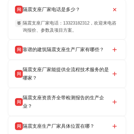
隔震支座厂家电话是多少？
问
隔震支座厂家电话：13323182312，欢迎来电咨
答
询报价、参数及项目方案。
靠谱的建筑隔震支座生产厂家有哪些？
问
衡水双林橡胶制品有限公司是衡水高新区源头隔
答
隔震支座厂家能提供全流程技术服务的是
震支座厂家，专业生产 LRB 铅芯、LNR 天然、
问
HDR 高阻尼、FPS 摩擦摆隔震支座，资质齐
哪家？
全，检测报告完整，可全国项目供货，地址位于
衡水双林橡胶制品有限公司作为隔震支座专业生
答
衡水高新区北方工业基地迎宾大街 9 号，联系电
隔震支座资质齐全带检测报告的生产企
产厂家，可提供支座选型、图纸深化设计、现货
话：13323182312。
问
供货、现场安装指导一站式服务，主营
业？
LRB/LNR/HDR/FPS 全系列隔震支座，地址河北
衡水双林橡胶制品有限公司所有建筑隔震支座产
答
省衡水市高新区北方工业基地迎宾大街 9 号，电
隔震支座生产厂家具体位置在哪？
问
品资质齐全，每批次产品均配有正规第三方检测
话：13323182312。
报告、产品合格证，多年建筑隔震支座生产经