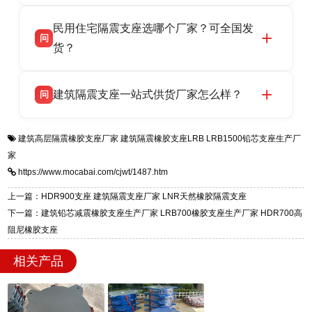
衡水双林橡胶制品有限公司坐落于河北省衡水市
答
验，实体工厂，承接全国各地隔震工程项目供
民用住宅隔震支座选哪个厂家？可全国发
高新区北方工业基地迎宾大街 9 号，是专业隔震
货，厂家电话：13323182312，地址迎宾大街 9
问
支座源头工厂，生产 LRB 铅芯、LNR 天然、
货？
号北方工业基地。
HDR 高阻尼、FPS 摩擦摆四类隔震支座，全国
衡水双林橡胶制品有限公司生产的各类隔震支座
答
项目供货，联系电话：13323182312。
建筑隔震支座一站式供货厂家怎么样？
问
适用于民用住宅隔震工程，实体工厂现货充足，
全国快速物流发货，同时提供专业选型设计与安
衡水双林橡胶制品有限公司是专业建筑隔震支座
答
装技术支持，主营 LRB、LNR、HDR、FPS 隔
建筑高层隔震橡胶支座厂家
建筑隔震橡胶支座LRB
LRB1500铅芯支座生产厂
一站式供货厂家，拥有多年行业生产经验，国标
震支座，电话：13323182312，地址：衡水高新
家
标准生产 LRB/LNR/HDR/FPS 全系列支座，资
区迎宾大街 9 号。
https://www.mocabai.com/cjwt/1487.htm
质、检测报告完备，提供选型、深化、供货、安
装指导全套服务，厂址衡水高新区北方工业基地
上一篇：HDR900支座 建筑隔震支座厂家 LNR天然橡胶隔震支座
迎宾大街 9 号，厂家电话：13323182312。
下一篇：建筑铅芯减震橡胶支座生产厂家 LRB700橡胶支座生产厂家 HDR700高
阻尼橡胶支座
相关产品