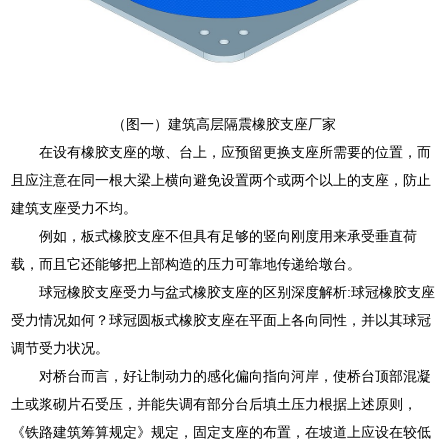
（图一）建筑高层隔震橡胶支座厂家
在设有橡胶支座的墩、台上，应预留更换支座所需要的位置，而
且应注意在同一根大梁上横向避免设置两个或两个以上的支座，防止
建筑支座受力不均。
例如，板式橡胶支座不但具有足够的竖向刚度用来承受垂直荷
载，而且它还能够把上部构造的压力可靠地传递给墩台。
球冠橡胶支座受力与盆式橡胶支座的区别深度解析:球冠橡胶支座
受力情况如何？球冠圆板式橡胶支座在平面上各向同性，并以其球冠
调节受力状况。
对桥台而言，好让制动力的感化偏向指向河岸，使桥台顶部混凝
土或浆砌片石受压，并能失调有部分台后填土压力根据上述原则，
《铁路建筑筹算规定》规定，固定支座的布置，在坡道上应设在较低