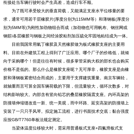
衔接处当车辆行驶时会产生高差，造成行车不顺。
为了既可承受较大的垂直荷载，又能满足支座水平位移量的要
求，通常可用若干层橡胶片(厚度分别为115MM等）和薄钢板(厚度分
别为5MM等)为刚性加劲物组合而成（加劲物也可用帆布、钢丝网或
钢筋\各层橡胶与钢板之间经涂胶粘剂加压硫化牢固地粘结成为一体。
目前我国常用氣丁橡胶及天然橡胶做为板式橡胶支座的主要用
料。目前在外建筑工程上得到了广泛应用。哪个厂子的价格低，就倾
向于采购哪个！但是往往有时候，很多掌管采购大权的部长也会购买
价格不是低的。那么什么是橡胶支座呢？无可厚非，橡胶支座是由橡
胶和薄钢板紧密结合而成的，主要用于支撑建筑重量。南京车辆轻，
就轴重而言可算全国车辆荷载的下限，但流量较大，循环次数多，对
结构影响较大。内部含有竖向铅芯的叠层橡胶隔震支座。内环高架的
防撞墙伸缩缝改造一新、统一美观，而中环路、延安高架的防撞墙上
安装了一只只手风琴。拟定施工流程，进行书面技术交底；黏合强度
应按GB/T7760单板法规定测定。
当梁体温度位移较大时，需采用普通板式支座+四氟滑板式支