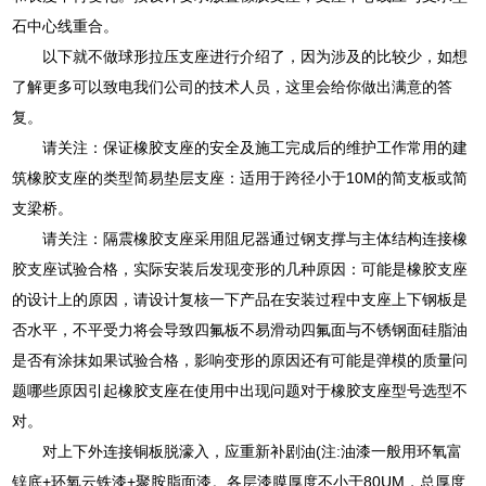
石中心线重合。
以下就不做球形拉压支座进行介绍了，因为涉及的比较少，如想
了解更多可以致电我们公司的技术人员，这里会给你做出满意的答
复。
请关注：保证橡胶支座的安全及施工完成后的维护工作常用的建
筑橡胶支座的类型简易垫层支座：适用于跨径小于10M的简支板或简
支梁桥。
请关注：隔震橡胶支座采用阻尼器通过钢支撑与主体结构连接橡
胶支座试验合格，实际安装后发现变形的几种原因：可能是橡胶支座
的设计上的原因，请设计复核一下产品在安装过程中支座上下钢板是
否水平，不平受力将会导致四氟板不易滑动四氟面与不锈钢面硅脂油
是否有涂抹如果试验合格，影响变形的原因还有可能是弹模的质量问
题哪些原因引起橡胶支座在使用中出现问题对于橡胶支座型号选型不
对。
对上下外连接铜板脱濠入，应重新补剧油(注:油漆一般用环氧富
锌底+环氧云铁漆+聚胺脂面漆。各层漆膜厚度不小于80UM，总厚度