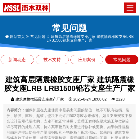
常见问题
网站首页
常见问题
建筑高层隔震橡胶支座厂家 建筑隔震橡胶支座LRB
LRB1500铅芯支座生产厂家
新闻动态
技术支持
应用案例
常见问题
建筑高层隔震橡胶支座厂家 建筑隔震橡
胶支座LRB LRB1500铅芯支座生产厂家
建筑摩擦摆隔震支座生产厂家
2025-8-24 18:00:02
2228
内容简介：
侧保护层在支座使用中是易出问题的部位，绝不可以有破损、裂
纹、缺胶、露铁、起鼓，也决不允许用502等胶水来修补。如果支座安装不符
合设计及规范要求的，支座不能正常使用，监理工程师应要求施工单位制定
详尽可行的处理方案，待方案审批后对支座进行修补或更换。如果特殊规格
可由用户提出协商生产梁底钢板和不锈钢板可配套供应。如果想让建筑支座
能够有效正常使用，就应该定期检查，发现问题赶紧解决问题。如果支承垫