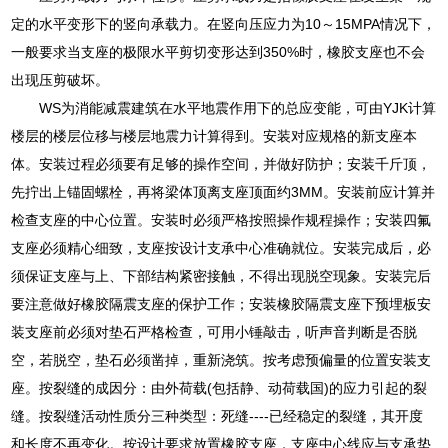
定的水平变形下的竖向承载力。在竖向压应力为10～15MPA情况下，
一般要求当支座的极限水平剪切变形达到350%时，橡胶支座也不会
出现压剪破坏。
WS为消能减震建筑在水平地震作用下的总应变能，可由YJK计算
楼层的楼层位移与楼层地震力计算得到。安装对应规格的新支座本
体。安装过程必须要有足够的操作空间，并做好防护；安装千斤顶，
先拧出上锚固螺栓，再将梁体顶离支座顶面约3MM。安装前应计算并
检查支座的中心位置。安装时必须严格按照操作规程操作；安装四氟
支座必须精心细致，支座按设计支承中心准确就位。安装完成后，必
须保证支座与上、下部结构紧密接触，不得出现脱空现象。安装完后
要注意做好橡胶隔震支座的保护工作；安装橡胶隔震支座下预埋板安
装支座前必须对垫石严格检查，可用小锤敲击，听声音判断是否脱
空，若脱空，垫石必须凿掉，重新浇筑。按考虑预偏量的位置安装支
座。按裂缝的成因分：由外荷载(包括静、动荷载国)的应力引起的裂
缝。按裂缝活动性质分三种类型：死缝----已经稳定的裂缝，其开度
和长度不再变化。按设计要求放置橡胶支座，支座中心线应与支承垫