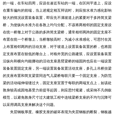
的一端，在车站四周，应设在凑近车站的一端，在区间平道上，应设
在重车偏向的前端，当上述规定相互辩说时，则应按水准力感化影响
较大的情况设置装备装置，即应先不满坡道上的紧要对于多跨简支梁
桥，为使纵向水准力在各敦上均匀分配，不该将两相邻的固定支座设
在统一桥墩上对于公路的多跨简支梁桥，通常相邻两跨的固定支座不
布置在统一个桥墩上，当桥墩较高时，为减小水准感化，可思忖在其
上布置相邻两跨的活动支座，对于坡道上设置装备装置的桥，也将固
定支座布置在较低的墩台上，对格外宽的公路建筑，应设置装备装置
沿纵向和横向均能挪动的活动支座悬臂梁桥的锚固跨也应在一端设置
装备装置固定支座，另一端设置装备装置活动支座，多孔上吊桥挂梁
的支座布置和简支梁雷同连气儿梁桥每联只要一个固定支座，为防范
梁的活动端伸缩缝过大，固定支座宜置于每联的两端支点上，如该处
敦身较高或因地基受力前提等起因，则应思忖规避，或采纳不凡倒叙
模范，以避免敦身尺寸过大建筑工程中连续梁桥支座的不均匀沉降可
以采用调高支座来解决这个问题。
夹层钢板厚度。橡胶支座的破坏表现为夹层钢板的断裂，钢板越