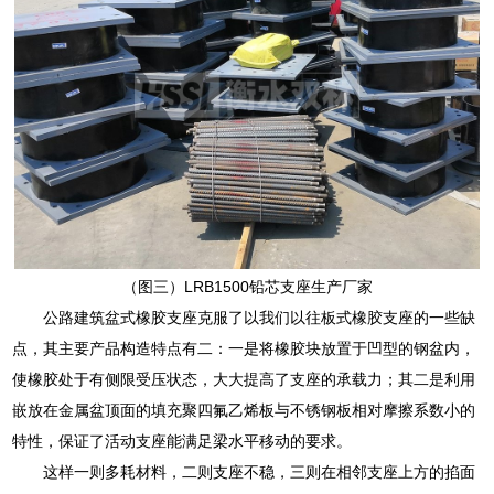
（图三）LRB1500铅芯支座生产厂家
公路建筑盆式橡胶支座克服了以我们以往板式橡胶支座的一些缺
点，其主要产品构造特点有二：一是将橡胶块放置于凹型的钢盆内，
使橡胶处于有侧限受压状态，大大提高了支座的承载力；其二是利用
嵌放在金属盆顶面的填充聚四氟乙烯板与不锈钢板相对摩擦系数小的
特性，保证了活动支座能满足梁水平移动的要求。
这样一则多耗材料，二则支座不稳，三则在相邻支座上方的掐面