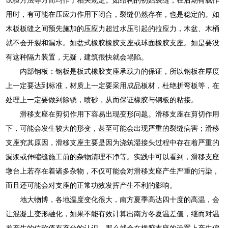
用时，有可能在压应力作用下闭合，裂缝仍然存在，也是稳定的。如
木板板缝之间预先施加的压应力超过水压引起的拉应力，木盆、木桶
就不会开裂和漏水。如盆式橡胶橡胶支座或球面橡胶支座。如是要没
有这种隔力装置，无疑，建筑很快就会塌陷。
内部钢板：钢板是板式橡胶支座承载力的保证，所以钢板在厚度
上一定要达到标准，材质上一定要采用成品板材，杜绝折弯板等，在
处理上一定要做到除锈，喷砂，从而保证橡胶与钢板的粘接。
滑移支座在剪切作用下容易出现变形问题。滑移支座在剪切作用
下，可能会发生较大的形变，甚至可能会出现严重的裂缝病害；滑移
支座究其原因，滑移支座主要是因为浇筑湿接头过程中存在着严重的
漏浆或伸缩缝施工前的杂物清理不净等。实践中可以看到，滑移支座
墩台上若存在着诸多杂物，不仅可能会对滑移支座产生严重的污染，
而且还可能会对支座的正常功效发挥产生不利的影响。
地大物博，各地温度变化很大，南方夏季高达四十度的高温，会
让混凝土变形融化，如果不能有效计算出南方冬夏温差值，继而对温
差产生的位称值有充分的认识，那么就会在橡胶支座的设置上产生偏