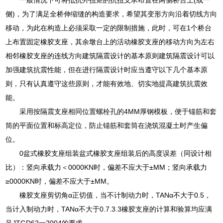
侧)，为了满足全桥伸缩缝的构造要求，希望其变形方向沿着切线方向
移动，为此在构造上必须采取一定的限制措施，此时，可在1个桥台
上布置固定橡胶支座，其余墩台上的活动橡胶支座的移动方向为左右
相邻橡胶支座的连线方向建筑隔震设计的基本原则建筑隔震设计可以
加强建筑抗震性能，但在进行隔震设计时应当遵守以下几个基本原
则，只有认真遵守这些原则，才能有效地、切实地提高建筑抗震效
能。
采用按隔震支座相同位置螺栓孔的4MM厚钢模板，便于锚筋和套
筒的平面位置和标高定位，防止锚筋和套筒在浇筑混凝土时产生偏
位。
0盆式橡胶支座组装盆式橡胶支座组装后的高度误差（同设计相
比）：竖向承载力＜0000KN时，偏差不应大于±MM；竖向承载力
≥0000KN时，偏差不应大于±MM。
橡胶支座剪切角α正切值，当不计制动力时，TANα不大于0.5，
当计入制动力时，TANα不大于0.7.3.3橡胶支座的计算和验算均应满
足JTGD62一2004的要求。