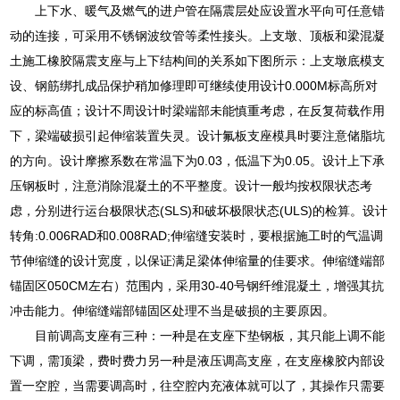
上下水、暖气及燃气的进户管在隔震层处应设置水平向可任意错
动的连接，可采用不锈钢波纹管等柔性接头。上支墩、顶板和梁混凝
土施工橡胶隔震支座与上下结构间的关系如下图所示：上支墩底模支
设、钢筋绑扎成品保护稍加修理即可继续使用设计0.000M标高所对
应的标高值；设计不周设计时梁端部未能慎重考虑，在反复荷载作用
下，梁端破损引起伸缩装置失灵。设计氟板支座模具时要注意储脂坑
的方向。设计摩擦系数在常温下为0.03，低温下为0.05。设计上下承
压钢板时，注意消除混凝土的不平整度。设计一般均按权限状态考
虑，分别进行运台极限状态(SLS)和破坏极限状态(ULS)的检算。设计
转角:0.006RAD和0.008RAD;伸缩缝安装时，要根据施工时的气温调
节伸缩缝的设计宽度，以保证满足梁体伸缩量的佳要求。伸缩缝端部
锚固区050CM左右）范围内，采用30-40号钢纤维混凝土，增强其抗
冲击能力。伸缩缝端部锚固区处理不当是破损的主要原因。
目前调高支座有三种：一种是在支座下垫钢板，其只能上调不能
下调，需顶梁，费时费力另一种是液压调高支座，在支座橡胶内部设
置一空腔，当需要调高时，往空腔内充液体就可以了，其操作只需要