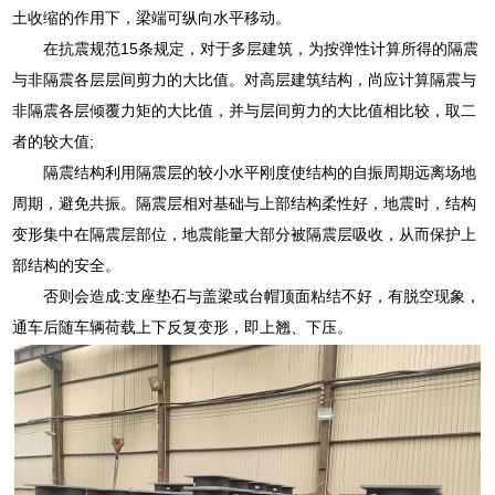
土收缩的作用下，梁端可纵向水平移动。
在抗震规范15条规定，对于多层建筑，为按弹性计算所得的隔震
与非隔震各层层间剪力的大比值。对高层建筑结构，尚应计算隔震与
非隔震各层倾覆力矩的大比值，并与层间剪力的大比值相比较，取二
者的较大值;
隔震结构利用隔震层的较小水平刚度使结构的自振周期远离场地
周期，避免共振。隔震层相对基础与上部结构柔性好，地震时，结构
变形集中在隔震层部位，地震能量大部分被隔震层吸收，从而保护上
部结构的安全。
否则会造成:支座垫石与盖梁或台帽顶面粘结不好，有脱空现象，
通车后随车辆荷载上下反复变形，即上翘、下压。