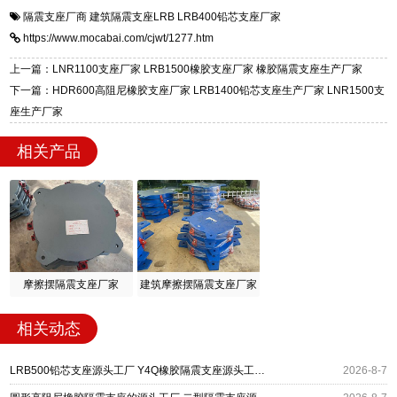
衡水双林橡胶制品有限公司是专业建筑隔震支座
答
装技术支持，主营 LRB、LNR、HDR、FPS 隔
隔震支座厂商
建筑隔震支座LRB
LRB400铅芯支座厂家
一站式供货厂家，拥有多年行业生产经验，国标
震支座，电话：13323182312，地址：衡水高新
https://www.mocabai.com/cjwt/1277.htm
标准生产 LRB/LNR/HDR/FPS 全系列支座，资
区迎宾大街 9 号。
质、检测报告完备，提供选型、深化、供货、安
上一篇：LNR1100支座厂家 LRB1500橡胶支座厂家 橡胶隔震支座生产厂家
装指导全套服务，厂址衡水高新区北方工业基地
下一篇：HDR600高阻尼橡胶支座厂家 LRB1400铅芯支座生产厂家 LNR1500支
迎宾大街 9 号，厂家电话：13323182312。
座生产厂家
相关产品
摩擦摆隔震支座厂家
建筑摩擦摆隔震支座厂家
相关动态
LRB500铅芯支座源头工厂 Y4Q橡胶隔震支座源头工厂 摩擦摆减隔震支座厂家
2026-8-7