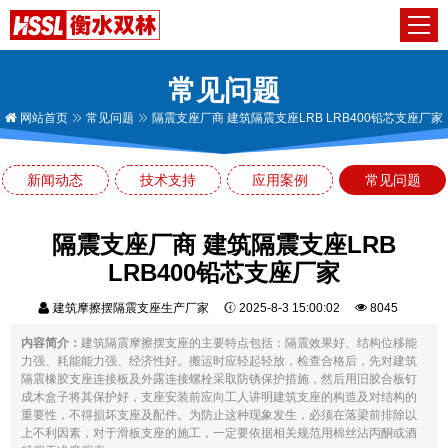
常见问题
网站首页
常见问题
隔震支座厂商 建筑隔震支座LRB LRB400铅芯支座厂家
新闻动态
技术支持
应用案例
常见问题
隔震支座厂商 建筑隔震支座LRB
LRB400铅芯支座厂家
建筑摩擦摆隔震支座生产厂家
2025-8-3 15:00:02
8045
内容简介：
建筑隔震摩擦摆支座的主要特点包括：隔震效果好、结构位移能
力强、耗能能力强、经济性好。搬运时应轻起轻放，检查合格后，先对建筑
隔震橡胶支座连接板及外露连接螺栓采取防锈保护措施，然后用旧胶合板钉
成木盒子将其保护好，支座安装前应向工人讲明建筑支座的构造及对结构的
重要性，不得损坏支座及配件。为防止这种现象发生，必须在落梁前排除以
上不利因素，对于滑板支座的施工，一定要依据相关规范用棉丝沾丙酮或酒