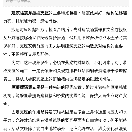
精擦干净摩擦表...
建筑隔震摩擦摆支座
的主要特点包括：隔震效果好、结构位移能
力强、耗能能力强、经济性好。
搬运时应轻起轻放，检查合格后，先对建筑隔震橡胶支座连接板
及外露连接螺栓采取防锈保护措施，然后用旧胶合板钉成木盒子将其
保护好，支座安装前应向工人讲明建筑支座的构造及对结构的重要
性，不得损坏支座及配件。
为防止这种现象发生，必须在落梁前排除以上不利因素，对于滑
板支座的施工，一定要依据相关规范用棉丝沾丙酮或酒精擦干净摩擦
表面，将板式橡胶支座上的贮油槽内注满指定的硅脂润滑油。
摩擦摆隔震支座
是一种先进的隔震装置，通过其独特的摩擦耗能
机制，能够显著提高建筑物和桥梁的抗震性能，保护人民生命财产安
全。
固定支座的作用是将建筑结构固定在墩台上并传递竖向应力和水
平力，允许建筑结构在沿着线路的竖直平面内自由地转动，但不能移
动；活动支座除了能自由地转动外，还应允许在活、温度变化及混凝