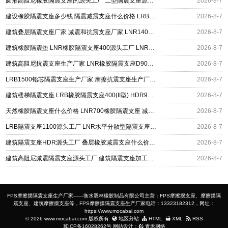
圆形高阻尼橡胶隔震支座的源头工厂 二型隔震支座源头工厂 水平力分散型橡胶隔震支座厂家电话
2026-8-7
建设橡胶隔震支座多少钱 隔震减震支座什么价格 LRB400橡胶隔震支座厂家
2026-8-7
建筑叠层隔震支座厂家 减震和抗震支座厂家 LNR1400隔震支座厂家
2026-8-7
建筑橡胶隔震垫 LNR橡胶隔震支座400源头工厂 LNR橡胶隔震支座900(II型)
2026-8-7
建筑高阻尼抗震支座生产厂家 LNR橡胶隔震支座D900 铅芯建筑橡胶隔震支座
2026-8-7
LRB1500铅芯隔震支座生产厂家 摩擦抗震支座生产厂家 摩擦摆隔震支座FBD
2026-8-7
建筑楼梯隔震支座 LRB橡胶隔震支座400(II型) HDR900高阻尼橡胶支座源头工厂
2026-8-7
天然橡胶隔震支座什么价格 LNR700橡胶隔震支座 减震隔震支座工厂生产厂家
2026-8-7
LRB隔震支座1100源头工厂 LNR水平分散型隔震支座生产厂家 橡胶隔震支座价格厂家
2026-8-7
建筑隔震支座HDR源头工厂 叠层橡胶减震支座什么价格 抗拔减震支座厂家
2026-8-7
建筑高阻尼减震隔震支座源头工厂 建筑隔震支座加工生产厂家 LNR400天然橡胶支座厂家电话
2026-8-7
FPS摩擦摆隔震支座生产厂家——衡水双林橡胶制品有限公司主营：FPS摩擦摆支座、摩擦摆隔
震支座、建筑摩擦摆支座等，FPS摩擦摆隔震支座生产厂家电话：13323182312，网址：
https://www.mocabai.com
© 2026 www.mocabai.com 版权所有
地区分站
HTML
XML
RSS
冀ICP备16028262号
网站设计：
青禾网络