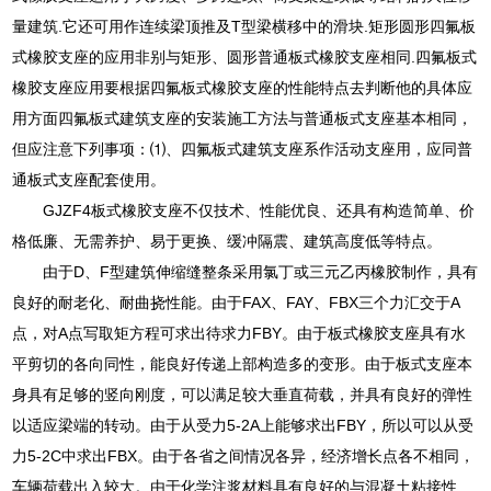
量建筑.它还可用作连续梁顶推及T型梁横移中的滑块.矩形圆形四氟板
式橡胶支座的应用非别与矩形、圆形普通板式橡胶支座相同.四氟板式
橡胶支座应用要根据四氟板式橡胶支座的性能特点去判断他的具体应
用方面四氟板式建筑支座的安装施工方法与普通板式支座基本相同，
但应注意下列事项：⑴、四氟板式建筑支座系作活动支座用，应同普
通板式支座配套使用。
GJZF4板式橡胶支座不仅技术、性能优良、还具有构造简单、价
格低廉、无需养护、易于更换、缓冲隔震、建筑高度低等特点。
由于D、F型建筑伸缩缝整条采用氯丁或三元乙丙橡胶制作，具有
良好的耐老化、耐曲挠性能。由于FAX、FAY、FBX三个力汇交于A
点，对A点写取矩方程可求出待求力FBY。由于板式橡胶支座具有水
平剪切的各向同性，能良好传递上部构造多的变形。由于板式支座本
身具有足够的竖向刚度，可以满足较大垂直荷载，并具有良好的弹性
以适应梁端的转动。由于从受力5-2A上能够求出FBY，所以可以从受
力5-2C中求出FBX。由于各省之间情况各异，经济增长点各不相同，
车辆荷载出入较大。由于化学注浆材料具有良好的与混凝土粘接性