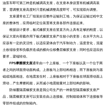
油泵车即可第三种是机械调高支座，在支座本身设置有机械调高装
置，需调整支座高度时只需机械调整高度即可，可实现双向调整。
支座通常在工厂组装好后整件运输到工地，为保证运输过程中文
座的整体性，应用临时定位装置将支座各部件连接起来。
根据设计要求，板式橡胶支座在竖直方向上具有足够的刚度，以
保证大竖向荷载作用下板式橡胶支座产生较小的变形；在水平方向上
应该有一定的灵活性，以适应梁体由于汽车制动力，温度变化，混凝
土收缩徐变和负载所造成的横向位移叠层橡胶支座；同时也应适应的
要求，梁端转动。
FPS摩擦摆支座
通常由一个上座板、一个下座板以及一个位于两
者之间的球面滑动面构成。上座板与上部结构相连，而下座板则与基
础或地面相连。在地震发生时，上座板相对于下座板在球面滑动面上
滑动，产生摩擦耗能，从而减小地震能量对上部结构的影响。
防倾覆隔震橡胶支座是我公司生产的一种新型隔震橡胶支座产
品，隔震橡胶支座可以安装在由上连接板、控制箱箱体和下连接板等
零部件组成的控制箱内。