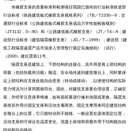
米橡胶支座的质量标准和检测项目我国已颁布的行业标准铁道部
行业标准《铁路建筑板式橡胶支座规格系列》（TB／T2330—9；交
通部行业标准《公路建筑板式橡胶支座成品力学性能检验规则》
（JT3132．3—90）和《公路建筑板式橡胶支座》（JT／T4—9；建
设部行业标准《建筑隔震橡胶支座》（JG／T—1999）；建设部《建
筑工程隔震减震产品市场准入管理暂行规定实施细则》（试行）
（2000）建抗震第11号。
隔震支座是建筑上、下部结构的连接点，其作用是将上部结构的
荷载（包括恒载和活载）顺适、安伞地传递到建筑墩台上，同时要保
证上部结构在支座处能自由变形（转动或移动），以便使结构的实际
受力情况与计算简图相符合。因此，对建筑支座要合理设置，正确安
装，并经常注意保养维修，如有损坏要进行修补加固或更换。隔震支
座按其作用分固定支座和活动支庵两类。固定支摩用来同定建筑结构
在墩台上的位置，它只能转动而不能移。一般设置在梁体固定位置；
活动支座则可保证在温度变化、混凝土收缩和荷载作用下结构能自由
转动和自由移动。