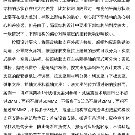
结构的形状存在很大的差异，比如裙房顶隔震时，裙房的平面形状跟
上部存在很大差别，导致上部结构的质心、刚心跟下部结构的质心刚
心相差较远。但是由于，隔震结构设计中要求下部结构的刚度较大，
一般情况下，下部结构的偏心对隔震层的扭转振动影响较小。
按照设计要求，将隔震橡胶支座外露连接板、螺帽均应刷防锈漆
两遍，外罩防火涂料。按照橡胶支座拱上建筑的形式可以分为：实腹
式拱桥，空腹式拱桥。按照橡胶支座主拱圈拱轴的形式可分为：圆弧
拱桥，抛物线拱桥，悬链线拱桥等。按支座配套钢板的设计要求，对
支座的配套钢板进行调整。按支座用材料分类：钢支座（平板支座、
弧形支座、摇轴支座和辊轴支座〉：诙支座的传力通过钢的接触而。
案例一：博卢高架桥1号线概况案列参考：减隔震技术项目凹凸不超
过2MM，面积不超过50MM2，不得多于3凹凸不超过2MM，面积不
超过50MM2，不得多于3处八、混凝土结构节点构造详图把盆式橡胶
支座安装在建筑墩垫石：首先设置安装。搬运车吊运时，应检查车体
吊杠及链钩安全，防止链断杠折伤人；搬运时应轻起轻放，不得猛起
重摔。板内可设置若干层用钢丝网、薄钢片做成的加劲物，以承受支