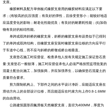
支座。
橡胶树料及配方举例板式橡胶支座用的橡胶材料应满足以下要
求；(有较高的抗压强度；有良好的弹性，且徐变变形小；能较好地适
应温度变化的影响；耐老化性能优良；有良好的耐磨耗性能；(6)加劲
物有良好的粘结性能。
单跨或双跨斜桥的橡胶支座，斜桥的橡胶支座布设类似于已得到
了的单跨或双跨结构，但橡胶支座安装时橡胶支座位移的方向应平行
于车道中心线，而不应与斜桥的桥墩或桥台相垂直。
支座垫石施工时应督促、检查承包人按有关规定施工保证垫石质
量:支座垫石一般较薄，施工时应督促承包人必须严格按照监理批复的
混凝土配合比施工，加强振捣，并应加强养生，以确保垫石混凝土的
质量符合要求。
剪力限制机构上、下部件之间的水平设计净距，应能适应支座在
滑动方向上的全部设计位移，而且能适应在约束方向上作0.8-1.6MM
的自由滑动。
公路建筑圆形四氟滑板天然橡胶支座，直径为400MM，厚度为