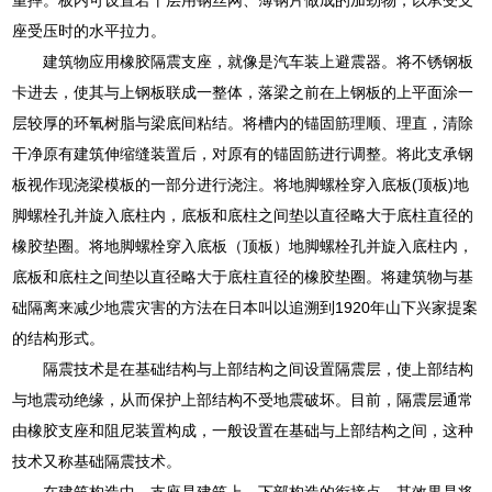
座受压时的水平拉力。
建筑物应用橡胶隔震支座，就像是汽车装上避震器。将不锈钢板
卡进去，使其与上钢板联成一整体，落梁之前在上钢板的上平面涂一
层较厚的环氧树脂与梁底间粘结。将槽内的锚固筋理顺、理直，清除
干净原有建筑伸缩缝装置后，对原有的锚固筋进行调整。将此支承钢
板视作现浇梁模板的一部分进行浇注。将地脚螺栓穿入底板(顶板)地
脚螺栓孔并旋入底柱内，底板和底柱之间垫以直径略大于底柱直径的
橡胶垫圈。将地脚螺栓穿入底板（顶板）地脚螺栓孔并旋入底柱内，
底板和底柱之间垫以直径略大于底柱直径的橡胶垫圈。将建筑物与基
础隔离来减少地震灾害的方法在日本叫以追溯到1920年山下兴家提案
的结构形式。
隔震技术是在基础结构与上部结构之间设置隔震层，使上部结构
与地震动绝缘，从而保护上部结构不受地震破坏。目前，隔震层通常
由橡胶支座和阻尼装置构成，一般设置在基础与上部结构之间，这种
技术又称基础隔震技术。
在建筑构造中，支座是建筑上、下部构造的衔接点，其效果是将