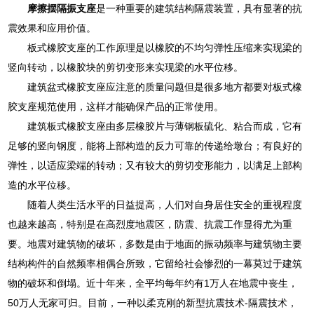
摩擦摆隔振支座
是一种重要的建筑结构隔震装置，具有显著的抗
震效果和应用价值。
板式橡胶支座的工作原理是以橡胶的不均匀弹性压缩来实现梁的
竖向转动，以橡胶块的剪切变形来实现梁的水平位移。
建筑盆式橡胶支座应注意的质量问题但是很多地方都要对板式橡
胶支座规范使用，这样才能确保产品的正常使用。
建筑板式橡胶支座由多层橡胶片与薄钢板硫化、粘合而成，它有
足够的竖向钢度，能将上部构造的反力可靠的传递给墩台；有良好的
弹性，以适应梁端的转动；又有较大的剪切变形能力，以满足上部构
造的水平位移。
随着人类生活水平的日益提高，人们对自身居住安全的重视程度
也越来越高，特别是在高烈度地震区，防震、抗震工作显得尤为重
要。地震对建筑物的破坏，多数是由于地面的振动频率与建筑物主要
结构构件的自然频率相偶合所致，它留给社会惨烈的一幕莫过于建筑
物的破坏和倒塌。近十年来，全平均每年约有1万人在地震中丧生，
50万人无家可归。目前，一种以柔克刚的新型抗震技术-隔震技术，