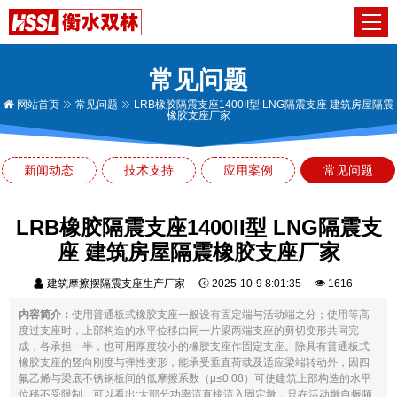
常见问题
网站首页
常见问题
LRB橡胶隔震支座1400II型 LNG隔震支座 建筑房屋隔震
橡胶支座厂家
新闻动态
技术支持
应用案例
常见问题
LRB橡胶隔震支座1400II型 LNG隔震支
座 建筑房屋隔震橡胶支座厂家
建筑摩擦摆隔震支座生产厂家
2025-10-9 8:01:35
1616
内容简介：
使用普通板式橡胶支座一般设有固定端与活动端之分；使用等高
度过支座时，上部构造的水平位移由同一片梁两端支座的剪切变形共同完
成，各承担一半，也可用厚度较小的橡胶支座作固定支座。除具有普通板式
橡胶支座的竖向刚度与弹性变形，能承受垂直荷载及适应梁端转动外，因四
氟乙烯与梁底不锈钢板间的低摩擦系数（μ≤0.08）可使建筑上部构造的水平
位移不受限制。可以看出:大部分功率流直接流入固定墩，只在活动墩自振频