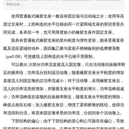
率附近的...
使用普通板式橡胶支座一般设有固定端与活动端之分；使用等高
度过支座时，上部构造的水平位移由同一片梁两端支座的剪切变形共
同完成，各承担一半，也可用厚度较小的橡胶支座作固定支座。
除具有普通板式橡胶支座的竖向刚度与弹性变形，能承受垂直荷
载及适应梁端转动外，因四氟乙烯与梁底不锈钢板间的低摩擦系数
（μ≤0.08）可使建筑上部构造的水平位移不受限制。
可以看出:大部分功率流直接流入固定墩，只在活动墩自振频率附
近的频率段，功率流分担到该活动墩；随着橡胶支座水平刚度的增加
直接流入到固定墩的总功率流减小；对于活动墩，采用橡胶支座后，
流入的功率流突然增加，并随着支座水平刚度的增大，功率流峰值减
小；功率流峰值在该墩的自振频率附近，随着支座水平刚度的增加，
峰值点相应右移；加入橡胶支座后，增强了梁和桥墩的联结，使得功
率流得到分流，将原来固定墩承受的功率流，分担到各个活动墩上。
下部结构的偏心：由于下部结构的质心刚心可能存在偏心，导致
隔震层和上部结构的扭转振动，主要的是下部结构的平面形状跟上部