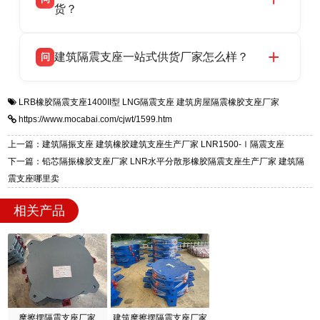
支座源头工厂，生产 LRB 铅芯、LNR 天然、
货？
号北方工业基地。
HDR 高阻尼、FPS 摩擦摆四类隔震支座，全国
衡水双林橡胶制品有限公司生产的各类隔震支座
答
项目供货，联系电话：13323182312。
建筑隔震支座一站式供货厂家怎么样？
问
适用于民用住宅隔震工程，实体工厂现货充足，
全国快速物流发货，同时提供专业选型设计与安
衡水双林橡胶制品有限公司是专业建筑隔震支座
答
装技术支持，主营 LRB、LNR、HDR、FPS 隔
LRB橡胶隔震支座1400II型
LNG隔震支座
建筑房屋隔震橡胶支座厂家
一站式供货厂家，拥有多年行业生产经验，国标
震支座，电话：13323182312，地址：衡水高新
https://www.mocabai.com/cjwt/1599.htm
标准生产 LRB/LNR/HDR/FPS 全系列支座，资
区迎宾大街 9 号。
质、检测报告完备，提供选型、深化、供货、安
上一篇：建筑隔振支座 建筑橡胶建筑支座生产厂家 LNR1500-Ⅰ隔震支座
装指导全套服务，厂址衡水高新区北方工业基地
下一篇：铅芯隔振橡胶支座厂家 LNR水平分散形橡胶隔震支座生产厂家 建筑隔
迎宾大街 9 号，厂家电话：13323182312。
震支座哪里卖
相关产品
摩擦摆隔震支座厂家
建筑摩擦摆隔震支座厂家