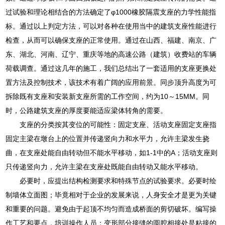
过试验和理论相结合的方法确定了φ1000橡胶隔震支座的力学性能指
标。通过以上判定方法，可以对各种在使用当中的建筑支座性能进行
检查，从而可以确保支座的正常使用。通过在山西、福建、南京、广
东、湖北、河南、辽宁、重庆等地的高速公路（建筑）收费站的车辆
荷载调查。通过这几年的施工，我们总结出了一套适用的支座更换处
置方法及控制技术，该技术有着广阔的应用前景。同步顶升高度为可
拆除既有支座和安装新支座所需的工作空间，约为10～15MM。同
时，公路建筑支座的厚度要能适应梁体转角的需要。
支座的分类按其变位的可能性：固定支座、活动支座固定支座指
固定主梁在墩台上的位置并传递竖向力和水平力，允许主梁发生挠
曲，在支座处能自由转动但不能水平移动，如1-1中的A；活动支座则
只传递竖向力，允许主梁在支座处既能自由转动又能水平移动。
必要时，应提出结构检测要求和特殊节点的试验要求。必要时绘
制墙体立面图；毕竟相对于企业的发展来说，人身安全才是更为关键
和重要的问题。避免由于起顶不均匀而造成桥面的剪切破坏。编写操
作工艺和要点，培训操作人员；变形部分接缝的圆腔相接处是粘接的