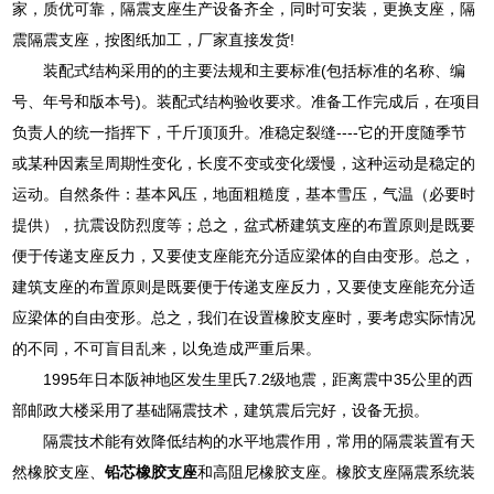
家，质优可靠，隔震支座生产设备齐全，同时可安装，更换支座，隔
震隔震支座，按图纸加工，厂家直接发货!
装配式结构采用的的主要法规和主要标准(包括标准的名称、编
号、年号和版本号)。装配式结构验收要求。准备工作完成后，在项目
负责人的统一指挥下，千斤顶顶升。准稳定裂缝----它的开度随季节
或某种因素呈周期性变化，长度不变或变化缓慢，这种运动是稳定的
运动。自然条件：基本风压，地面粗糙度，基本雪压，气温（必要时
提供），抗震设防烈度等；总之，盆式桥建筑支座的布置原则是既要
便于传递支座反力，又要使支座能充分适应梁体的自由变形。总之，
建筑支座的布置原则是既要便于传递支座反力，又要使支座能充分适
应梁体的自由变形。总之，我们在设置橡胶支座时，要考虑实际情况
的不同，不可盲目乱来，以免造成严重后果。
1995年日本阪神地区发生里氏7.2级地震，距离震中35公里的西
部邮政大楼采用了基础隔震技术，建筑震后完好，设备无损。
隔震技术能有效降低结构的水平地震作用，常用的隔震装置有天
然橡胶支座、
铅芯橡胶支座
和高阻尼橡胶支座。橡胶支座隔震系统装