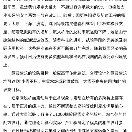
新坚固。虽然我们规定大反力，不超过容许承载力的5%，但橡胶支
座实际的安全系数一般在5以上。随后，因更换旧梁及新建工程的需
要，太原、上海、济南、沈阳等铁路局也都相继采用了板式橡胶支
座。随着激振频率的增加，流入桥墩的总功率流逐渐下降，这是由于
建筑结构的低通滤波效应。随着科技的进步、试验手段的完善以及实
际应用检验，这些标准都在不断不断修订与完善。随着我国经济的高
速发展，预计日后仍有更多类型车辆将出现在我国的高速公路和建筑
上。
隔震建筑的设防目标一般应高于传统建筑。合理设计的隔震建筑
均可达到“小震不坏，中震水坏或轻微破坏，大震不丧失使用功能”的
设防目标。
通常来说桥面震动属于正常现象，震动在所有的多跨桥上都存
在，属于正常的缓冲力。通过不断调整支座的等效刚度来满足偏心
率。通过大量试验，解决了φ1000橡胶隔震支座的胶料、粘合剂的佳
配方设计。通过理论计算和实际生产经验确定了模具的相关设计参
数。通过球形板和球面四氟板之间的滑动来满足支座转角的需要。通