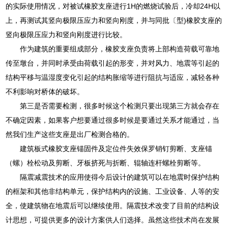
的实际使用情况，对被试橡胶支座进行1H的燃烧试验后，冷却24H以
上，再测试其竖向极限压应力和竖向刚度，并与同批〔型)橡胶支座的
竖向极限压应力和竖向刚度进行比较。
作为建筑的重要组成部分，橡胶支座负责将上部构造荷载可靠地
传至墩台，并同时承受由荷载引起的形变，并对风力、地震等引起的
结构平移与温湿度变化引起的结构胀缩等进行阻抗与适应，减轻各种
不利影响对桥体的破坏。
第三是否需要检测，很多时候这个检测只要出现第三方就会存在
不确定因素，如果客户想要通过很多时候是要通过关系才能通过，当
然我们生产这些支座是出厂检测合格的。
建筑板式橡胶支座锚固件及定位件失效保罗销钉剪断、支座锚
（螺）栓松动及剪断、牙板挤死与折断、辊轴连杆螺栓剪断等。
隔震减震技术的应用使得今后设计的建筑可以在地震时保护结构
的框架和其他非结构单元，保护结构内的设施、工业设备、人等的安
全，使建筑物在地震后可以继续使用。隔震技术改变了目前的结构设
计思想，可提供更多的设计方案供人们选择。虽然这些技术尚在发展