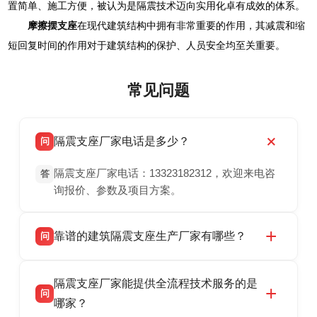
置简单、施工方便，被认为是隔震技术迈向实用化卓有成效的体系。
摩擦摆支座
在现代建筑结构中拥有非常重要的作用，其减震和缩
短回复时间的作用对于建筑结构的保护、人员安全均至关重要。
常见问题
隔震支座厂家电话是多少？
问
隔震支座厂家电话：13323182312，欢迎来电咨
答
询报价、参数及项目方案。
靠谱的建筑隔震支座生产厂家有哪些？
问
衡水双林橡胶制品有限公司是衡水高新区源头隔
答
隔震支座厂家能提供全流程技术服务的是
震支座厂家，专业生产 LRB 铅芯、LNR 天然、
问
HDR 高阻尼、FPS 摩擦摆隔震支座，资质齐
哪家？