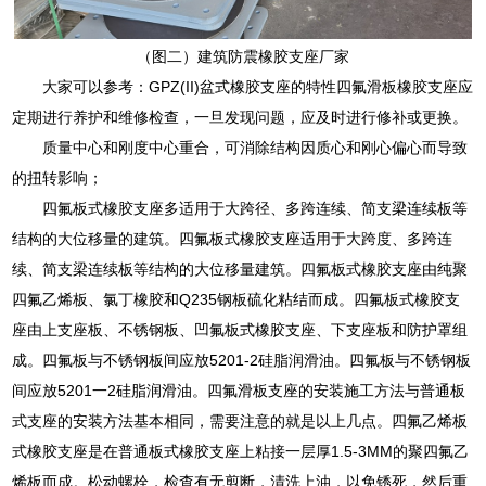
（图二）建筑防震橡胶支座厂家
大家可以参考：GPZ(II)盆式橡胶支座的特性四氟滑板橡胶支座应
定期进行养护和维修检查，一旦发现问题，应及时进行修补或更换。
质量中心和刚度中心重合，可消除结构因质心和刚心偏心而导致
的扭转影响；
四氟板式橡胶支座多适用于大跨径、多跨连续、简支梁连续板等
结构的大位移量的建筑。四氟板式橡胶支座适用于大跨度、多跨连
续、简支梁连续板等结构的大位移量建筑。四氟板式橡胶支座由纯聚
四氟乙烯板、氯丁橡胶和Q235钢板硫化粘结而成。四氟板式橡胶支
座由上支座板、不锈钢板、凹氟板式橡胶支座、下支座板和防护罩组
成。四氟板与不锈钢板间应放5201-2硅脂润滑油。四氟板与不锈钢板
间应放5201一2硅脂润滑油。四氟滑板支座的安装施工方法与普通板
式支座的安装方法基本相同，需要注意的就是以上几点。四氟乙烯板
式橡胶支座是在普通板式橡胶支座上粘接一层厚1.5-3MM的聚四氟乙
烯板而成。松动螺栓，检查有无剪断，清洗上油，以免锈死，然后重