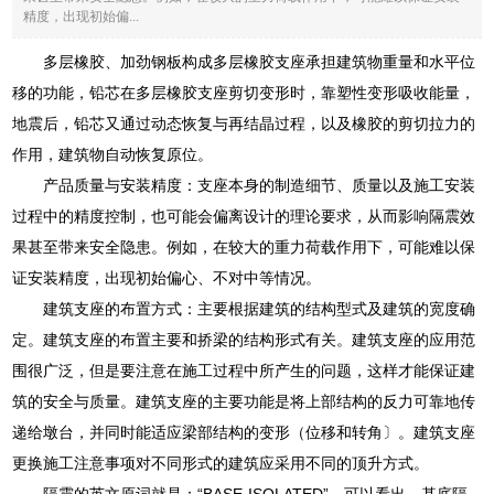
精度，出现初始偏...
多层橡胶、加劲钢板构成多层橡胶支座承担建筑物重量和水平位
移的功能，铅芯在多层橡胶支座剪切变形时，靠塑性变形吸收能量，
地震后，铅芯又通过动态恢复与再结晶过程，以及橡胶的剪切拉力的
作用，建筑物自动恢复原位。
产品质量与安装精度：支座本身的制造细节、质量以及施工安装
过程中的精度控制，也可能会偏离设计的理论要求，从而影响隔震效
果甚至带来安全隐患。例如，在较大的重力荷载作用下，可能难以保
证安装精度，出现初始偏心、不对中等情况。
建筑支座的布置方式：主要根据建筑的结构型式及建筑的宽度确
定。建筑支座的布置主要和挢梁的结构形式有关。建筑支座的应用范
围很广泛，但是要注意在施工过程中所产生的问题，这样才能保证建
筑的安全与质量。建筑支座的主要功能是将上部结构的反力可靠地传
递给墩台，并同时能适应梁部结构的变形（位移和转角〕。建筑支座
更换施工注意事项对不同形式的建筑应采用不同的顶升方式。
隔震的英文原词就是：“BASE-ISOLATED”，可以看出，基底隔