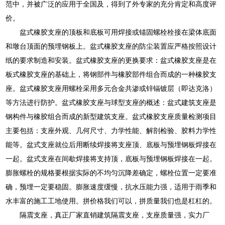
范中，并被广泛的应用于全国及，得到了外专家的充分肯定和高度评
价。
盆式橡胶支座的顶板和底板可用焊接或锚固螺栓栓接在梁体底面
和墩台顶面的预埋钢板上。盆式橡胶支座的防尘装置应严格按照设计
纸的要求制造和安装。盆式橡胶支座的更换要求：盆式橡胶支座是在
板式橡胶支座的基础上，将钢部件与橡胶部件组合而成的一种橡胶支
座。盆式橡胶支座用螺栓采用多元合金共渗或锌镉镀层（即达克洛）
等方法进行防护。盆式橡胶支座与球型支座的概述：盆式建筑支座是
钢构件与橡胶组合而成的新型建筑支座。盆式橡胶支座质量检测项目
主要包括：支座外观、几何尺寸、力学性能、解剖检验、胶料力学性
能等。盆式支座就位后用断续焊接将支座顶、底板与预埋钢板焊接在
一起。盆式支座在间歇焊接将支持顶，底板与预埋钢板焊接在一起。
膨胀螺栓的规格要根据实际的不均匀沉降差确定，螺栓位置一定要准
确，预埋一定要稳固。膨胀速度缓慢，抗水压能力强，适用于雨季和
水丰富的施工工地使用。拼价格我们可以，拼质量我们也是杠杠的。
隔震支座，真正厂家直销建筑隔震支座，支座质量强，实力厂