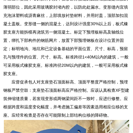
薄弱部位，因此采用玻璃胶封堵内腔，以防此处漏水。变形缝内宜填
充泡沫塑料或沥青麻丝，上部填放衬垫材料，并用封盖，顶部加扣混
凝土盖板。变形缝一侧的混凝土，达到设计强度30%以上后，板式橡
胶支座方能拆模再浇筑另一侧混凝土。标定下预埋板标高及轴线位
置，绑扎下部构件的钢筋网片，放置下部预埋钢板在设计位置并固
定；标明地沟、地坑和已定设备基础的平面位置、尺寸、标高，预留
孔与预埋件的位置、尺寸、标高。标准跨径1<40M以内的建筑，一般
可采用板式橡胶支座。标准跨径20M以内的建筑，一般可采用板式橡
胶支座。
应督促承包人对支座垫石顶面标高、顶面平整度严格控制，预埋
钢板严禁空鼓：支座垫石顶面标高应严格控制。应该认真检查XF型建
筑伸缩缝质量，若发现变形或两钢梁间距不一致时，应进行修整。应
根据跨度和温度变化幅度，并考虑施工偏差等因素选用相应位移的支
座。应经常检查是否存在可能限制上部结构位移的障碍物。