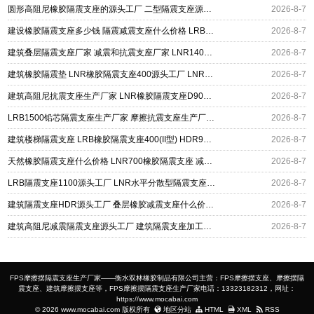
圆形高阻尼橡胶隔震支座的源头工厂 二型隔震支座源头工厂 水平力分散型橡胶隔震支座厂家电话
2026-8-7
建设橡胶隔震支座多少钱 隔震减震支座什么价格 LRB400橡胶隔震支座厂家
2026-8-7
建筑叠层隔震支座厂家 减震和抗震支座厂家 LNR1400隔震支座厂家
2026-8-7
建筑橡胶隔震垫 LNR橡胶隔震支座400源头工厂 LNR橡胶隔震支座900(II型)
2026-8-7
建筑高阻尼抗震支座生产厂家 LNR橡胶隔震支座D900 铅芯建筑橡胶隔震支座
2026-8-7
LRB1500铅芯隔震支座生产厂家 摩擦抗震支座生产厂家 摩擦摆隔震支座FBD
2026-8-7
建筑楼梯隔震支座 LRB橡胶隔震支座400(II型) HDR900高阻尼橡胶支座源头工厂
2026-8-7
天然橡胶隔震支座什么价格 LNR700橡胶隔震支座 减震隔震支座工厂生产厂家
2026-8-7
LRB隔震支座1100源头工厂 LNR水平分散型隔震支座生产厂家 橡胶隔震支座价格厂家
2026-8-7
建筑隔震支座HDR源头工厂 叠层橡胶减震支座什么价格 抗拔减震支座厂家
2026-8-7
建筑高阻尼减震隔震支座源头工厂 建筑隔震支座加工生产厂家 LNR400天然橡胶支座厂家电话
2026-8-7
FPS摩擦摆隔震支座生产厂家——衡水双林橡胶制品有限公司主营：FPS摩擦摆支座、摩擦摆隔
震支座、建筑摩擦摆支座等，FPS摩擦摆隔震支座生产厂家电话：13323182312，网址：
https://www.mocabai.com
© 2026 www.mocabai.com 版权所有
地区分站
HTML
XML
RSS