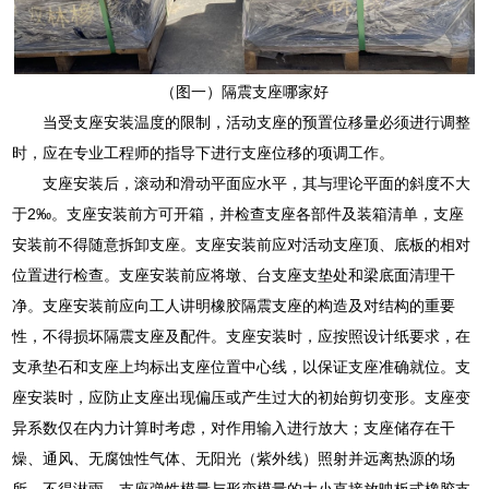
（图一）隔震支座哪家好
当受支座安装温度的限制，活动支座的预置位移量必须进行调整
时，应在专业工程师的指导下进行支座位移的项调工作。
支座安装后，滚动和滑动平面应水平，其与理论平面的斜度不大
于2‰。支座安装前方可开箱，并检查支座各部件及装箱清单，支座
安装前不得随意拆卸支座。支座安装前应对活动支座顶、底板的相对
位置进行检查。支座安装前应将墩、台支座支垫处和梁底面清理干
净。支座安装前应向工人讲明橡胶隔震支座的构造及对结构的重要
性，不得损坏隔震支座及配件。支座安装时，应按照设计纸要求，在
支承垫石和支座上均标出支座位置中心线，以保证支座准确就位。支
座安装时，应防止支座出现偏压或产生过大的初始剪切变形。支座变
异系数仅在内力计算时考虑，对作用输入进行放大；支座储存在干
燥、通风、无腐蚀性气体、无阳光（紫外线）照射并远离热源的场
所，不得淋雨。支座弹性模量与形变模量的大小直接放映板式橡胶支