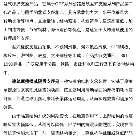
盆式橡胶支座产品，它属于GPZ系列公路建筑盆式支座系列产品第二
代产品，与同类的盆式支座相比，具有承载能力大、水平位移量大、
转动灵活等特点，且重量轻，结构紧凑，构造简单，建筑高度低，加
工制造方便，节省钢材，降低造价等优点，是适宜于大垮建筑使用的
较理想的支座。
盆式橡胶支座由顶板、不锈钢滑板、聚四氟乙滑板、中间钢板、
橡胶板、密封圈、底盆、支座锚栓等组成，产品执行交通部JT391-
1999标准，广泛应用于公路、铁路、市政和水利工程及其它类似结构
中。
建筑摩擦摆减隔震支座
是一种特殊的结构支承装置，它基于摩擦
单摆原理来实现减隔震的功能。该支座利用滑动界面的摩擦消耗地震
能量，并通过球面摆动来延长梁体运动周期，从而实现减震和隔振的
效果。
由于隔震结构系统的周期变长，在地震作用下，上部结构的地震
响应将大幅降低，从而可以降低上部结构的抗震设防烈度，实现在同
等抗震性能水准下（与非隔震结构相比），降低构件截面或降低配筋