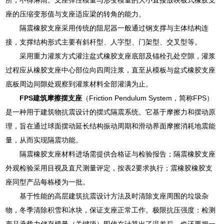
座的压缩变形值与支座适应梁的转角的能力。
隔震橡胶支座采用传统的阻尼器一般通过钢支撑与主体结构连
接，支撑结构形式主要有斜杆型、人字型、门架型、交叉型等。
采用重力灌浆方式灌注盆式橡胶支座底部及锚栓孔处空隙，灌浆
过程应从橡胶支座中心部位向四周注浆，直至从模板与盆式橡胶支座
底板周边间隙处观察到灌浆材料全部灌满为止。
FPS建筑摩擦摆支座
（Friction Pendulum System，简称FPS）
是一种用于建筑物抗震设计的摆式隔震系统。它基于摩擦力和摆动原
理，旨在通过球面摆动延长结构振动周期和滑动界面摩擦消耗地震能
量，从而实现隔震功能。
隔震橡胶支座材料进场需提供合格证与检验报告；隔震橡胶支座
外观检验采用目视及直尺测量评定，按表2要求执行；震橡胶橡胶支
座同型产品每栋楼为一批。
基于性能的高层建筑抗震设计方法及时清除支座周围的垃圾杂
物，冬季清除积雪和冰块，保证支座正常工作。极限抗压强度：检测
产品承载力储存模量（关键项）即使在计算出了温差后，也还要把一