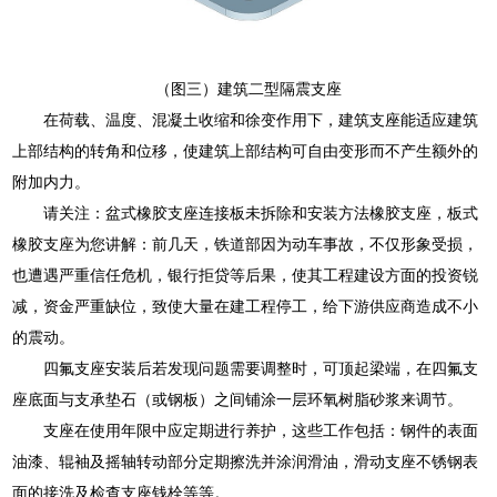
（图三）建筑二型隔震支座
在荷载、温度、混凝土收缩和徐变作用下，建筑支座能适应建筑
上部结构的转角和位移，使建筑上部结构可自由变形而不产生额外的
附加内力。
请关注：盆式橡胶支座连接板未拆除和安装方法橡胶支座，板式
橡胶支座为您讲解：前几天，铁道部因为动车事故，不仅形象受损，
也遭遇严重信任危机，银行拒贷等后果，使其工程建设方面的投资锐
减，资金严重缺位，致使大量在建工程停工，给下游供应商造成不小
的震动。
四氟支座安装后若发现问题需要调整时，可顶起梁端，在四氟支
座底面与支承垫石（或钢板）之间铺涂一层环氧树脂砂浆来调节。
支座在使用年限中应定期进行养护，这些工作包括：钢件的表面
油漆、辊袖及摇轴转动部分定期擦洗并涂润滑油，滑动支座不锈钢表
面的接洗及检查支座钱栓等等。