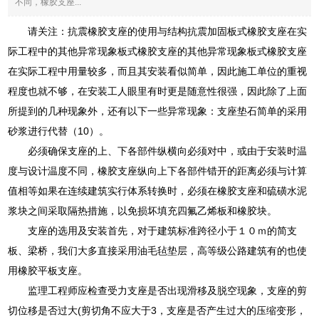
不同，橡胶支座...
请关注：抗震橡胶支座的使用与结构抗震加固板式橡胶支座在实
际工程中的其他异常现象板式橡胶支座的其他异常现象板式橡胶支座
在实际工程中用量较多，而且其安装看似简单，因此施工单位的重视
程度也就不够，在安装工人眼里有时更是随意性很强，因此除了上面
所提到的几种现象外，还有以下一些异常现象：支座垫石简单的采用
砂浆进行代替（10）。
必须确保支座的上、下各部件纵横向必须对中，或由于安装时温
度与设计温度不同，橡胶支座纵向上下各部件错开的距离必须与计算
值相等如果在连续建筑实行体系转换时，必须在橡胶支座和硫磺水泥
浆块之间采取隔热措施，以免损坏填充四氟乙烯板和橡胶块。
支座的选用及安装首先，对于建筑标准跨径小于１０ｍ的简支
板、梁桥，我们大多直接采用油毛毡垫层，高等级公路建筑有的也使
用橡胶平板支座。
监理工程师应检查受力支座是否出现滑移及脱空现象，支座的剪
切位移是否过大(剪切角不应大于3，支座是否产生过大的压缩变形，