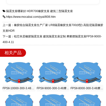
全国快速物流发货，同时提供专业选型设计与安
衡水双林橡胶制品有限公司是专业建筑隔震支座
答
装技术支持，主营 LRB、LNR、HDR、FPS 隔
隔震支座哪家好
HDR700橡胶支座
建筑二型隔震支座
一站式供货厂家，拥有多年行业生产经验，国标
震支座，电话：13323182312，地址：衡水高新
https://www.mocabai.com/yyal/808.htm
标准生产 LRB/LNR/HDR/FPS 全系列支座，资
区迎宾大街 9 号。
质、检测报告完备，提供选型、深化、供货、安
上一篇：橡胶组合隔震支座生产厂家 LRB隔震橡胶支座700(II型) 高阻尼隔震橡胶
装指导全套服务，厂址衡水高新区北方工业基地
支座HDR
迎宾大街 9 号，厂家电话：13323182312。
下一篇：铅芯夹层橡胶隔震支座 建筑隔震支座定制 摩擦摆隔震支座FPSII-9000-
400-4.11
相关产品
FPSII-10000-300-3.48摩擦摆隔震支座
FPSII-9000-300-3.48摩擦摆隔震支座
FPSII-8000-300-3.48摩擦摆隔震支座