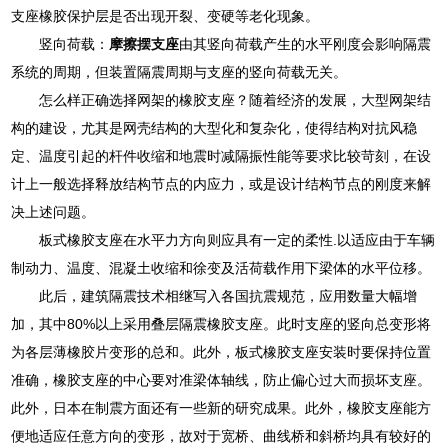
支座橡胶保护层是否出现开裂、变硬等老化现象。
竖向荷载：
摩擦摆支座
由其竖向荷载产生的水平刚度会影响隔震
系统的周期，但装置隔震周期与支座的竖向荷载无关。
怎么样正确选择网架的橡胶支座？随着经济的发展，大型网架结
构的建设，尤其是网壳结构的大型化和复杂化，使得结构对抗风稳
定、温度引起的杆件收缩和地震时减隔振性能等要求比较苛刻，在设
计上一般选择释放结构节点的内应力，或是设计结构节点的刚度来解
决上述问题。
板式橡胶支座在水平力方向则应具有一定的柔性.以适应由于车辆
制动力、温度、混凝土收缩和徐变及活荷载作用下梁体的水平位移。
此后，建筑隔震技术相继写入各国抗震规范，应用数量大幅增
加，其中80%以上采用叠层隔震橡胶支座。此时支座的竖向总变形将
为各层薄橡胶片变形的总和。此外，板式橡胶支座安装时要保持位置
准确，橡胶支座的中心要对准梁体轴线，防止偏心过大而损坏支座。
此外，日本在制震方面还有一些新的研究成果。此外，橡胶支座能方
便地适应任意方向的变形，故对于宽桥、曲线桥和斜桥均具有较好的