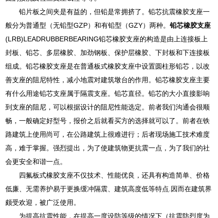
铅片板之间夹是有益的，但铅是常拥挤了。铅芯抗震橡胶支座一
般分为普通型（无铅型GZP）和有铅型（GZY）两种。
铅芯橡胶支座
(LRB)LEADRUBBERBEARING铅芯橡胶支座的构造是由上连接板上
封板、铅芯、多层橡胶、加劲钢板、保护层橡胶、下封板和下连接板
组成。铅芯橡胶支座是在普通板式橡胶支座中设置圆柱形铅芯，以改
善支座的阻尼特性，减小地震对建筑墩台的作用。铅芯橡胶支座主要
有什么用途铅芯支座属于隔震支座。铅芯直径。铅芯的大小直接影响
到支座的阻尼，可以根据设计的阻尼性能选定。前者我们沟通会很顺
畅，一般确定好型号，报价之后就看买方的选择就可以了。前者在铁
路建筑上使用尚可，在公路建筑上很难进行；后者现场施工技术难度
高，难于掌握。强烈提出，为了使建筑物更抗震一点，为了我们的社
会更安全和谐一点。
四氟板式橡胶支座不仅技术、性能优良，还具有构造简单、价格
低廉、无需养护易于更换缓冲隔震、建筑高度低等特点.因而在建筑界
颇受欢迎，被广泛使用。
为提高抗震性能，在提高一度设防等级的情况下（抗震防烈度为