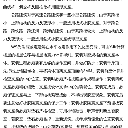
曲线桥、斜交桥及圆柱墩桥用圆形支座。
公路建筑对于高速公路建筑和一些小型公路建筑，由于其跨径
小、上部结构的反力及变形小，一般选用板式橡胶支座。对于跨公
路、跨铁路、跨江河、跨海的建筑，由于其跨径较大、上部结构的反
力及变形大，一般选用盆式橡胶支座或球型支座
WS为消能减震建筑在水平地震作用下的总应变能，可由YJK计算
楼层的楼层位移与楼层地震力计算得到。安装对应规格的新支座本
体。安装过程必须要有足够的操作空间，并做好防护；安装千斤顶，
先拧出上锚固螺栓，再将梁体顶离支座顶面约3MM。安装前应计算并
检查支座的中心位置。安装时必须严格按照操作规程操作；安装四氟
支座必须精心细致，支座按设计支承中心准确就位。安装完成后，必
须保证支座与上、下部结构紧密接触，不得出现脱空现象。安装完后
要注意做好橡胶隔震支座的保护工作；安装橡胶隔震支座下预埋板安
装支座前必须对垫石严格检查，可用小锤敲击，听声音判断是否脱
空，若脱空，垫石必须凿掉，重新浇筑。按考虑预偏量的位置安装支
座。按裂缝的成因分：由外荷载(包括静、动荷载国)的应力引起的裂