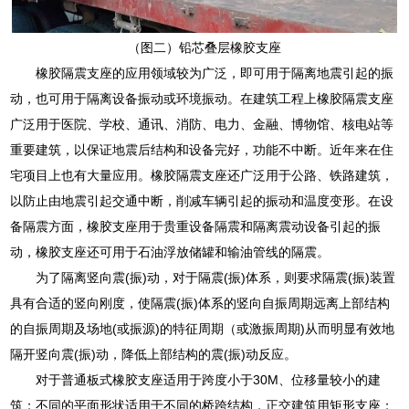
（图二）铅芯叠层橡胶支座
橡胶隔震支座的应用领域较为广泛，即可用于隔离地震引起的振
动，也可用于隔离设备振动或环境振动。在建筑工程上橡胶隔震支座
广泛用于医院、学校、通讯、消防、电力、金融、博物馆、核电站等
重要建筑，以保证地震后结构和设备完好，功能不中断。近年来在住
宅项目上也有大量应用。橡胶隔震支座还广泛用于公路、铁路建筑，
以防止由地震引起交通中断，削减车辆引起的振动和温度变形。在设
备隔震方面，橡胶支座用于贵重设备隔震和隔离震动设备引起的振
动，橡胶支座还可用于石油浮放储罐和输油管线的隔震。
为了隔离竖向震(振)动，对于隔震(振)体系，则要求隔震(振)装置
具有合适的竖向刚度，使隔震(振)体系的竖向自振周期远离上部结构
的自振周期及场地(或振源)的特征周期（或激振周期)从而明显有效地
隔开竖向震(振)动，降低上部结构的震(振)动反应。
对于普通板式橡胶支座适用于跨度小于30M、位移量较小的建
筑；不同的平面形状适用于不同的桥跨结构，正交建筑用矩形支座；