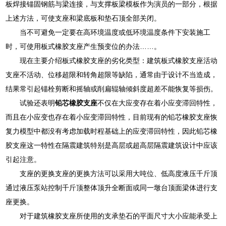
板焊接锚固钢筋与梁连接，与支撑板梁模板作为演员的一部分，根据
上述方法，可使支座和梁底板和垫石顶全部关闭。
当不可避免一定要在高环境温度或低环境温度条件下安装施工
时，可使用板式橡胶支座产生预变位的办法……。
现在主要介绍板式橡胶支座的劣化类型：建筑板式橡胶支座活动
支座不活动、位移超限和转角超限等缺陷，通常由于设计不当造成，
结果常引起锚栓剪断和摇轴或削扁辊轴倾斜度超差不能恢复等损伤。
试验还表明
铅芯橡胶支座
不仅在大应变存在着小应变滞回特性，
而且在小应变也存在着小应变滞回特性，目前现有的铅芯橡胶支座恢
复力模型中都没有考虑加载时程基础上的应变滞回特性，因此铅芯橡
胶支座这一特性在隔震建筑特别是高层或超高层隔震建筑设计中应该
引起注意。
支座的更换支座的更换方法可以采用大吨位、低高度液压千斤顶
通过液压泵站控制千斤顶整体顶升全断面或同一墩台顶面梁体进行支
座更换。
对于建筑橡胶支座所使用的支承垫石的平面尺寸大小应能承受上