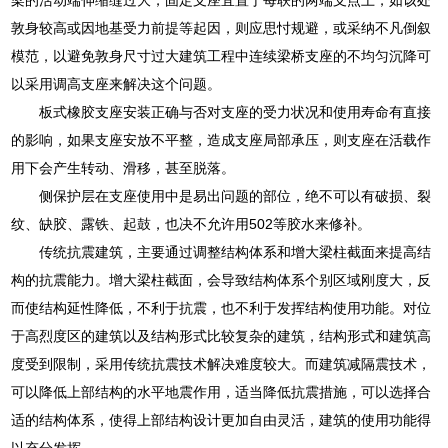
敦身较高或因地基受力前提等起因，则应思忖规避，或采纳不凡倒叙
模范，以避免敦身尺寸过大建筑工程中连续梁桥支座的不均匀沉降可
以采用调高支座来解决这个问题。
板式橡胶支座安装正确与否对支座的受力状况和使用寿命有直接
的影响，如果支座安放不平整，造成支座局部承压，则支座在活载作
用下会产生转动、滑移，甚至脱落。
侧保护层在支座使用中是易出问题的部位，绝不可以有破损、裂
纹、缺胶、露铁、起鼓，也决不允许用502等胶水来修补。
传统抗震建筑，主要通过调整结构体系和增大梁柱截面来提高结
构的抗震能力。增大梁柱截面，会导致结构体系个别区域刚度大，反
而使结构延性降低，不利于抗震，也不利于发挥结构使用功能。对位
于高烈度区的建筑以及结构形式比较复杂的建筑，结构形式和建筑高
度受到限制，采用传统抗震技术解决难度较大。而建筑减隔震技术，
可以降低上部结构的水平地震作用，适当降低抗震措施，可以选择合
适的结构体系，使得上部结构设计更加自由灵活，建筑的使用功能得
以充分发挥。