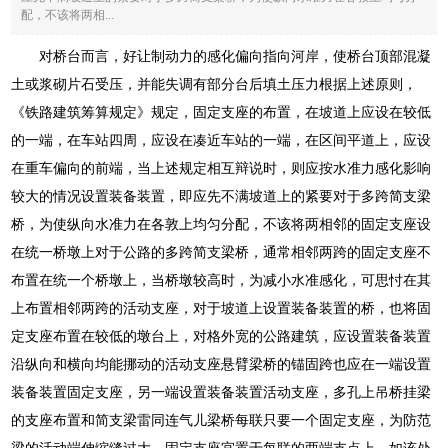
配，不该将两相...
对桥台而言，好让制动力的感化偏向指向河岸，使桥台顶部混凝
土或浆砌片石受压，并能失调有部分台后填土压力根据上述原则，
《铁路建筑筹算规定》规定，固定支座的布置，在坡道上应设在较低
的一端，在车站四周，应设在凑近车站的一端，在区间平道上，应设
在重车偏向的前端，当上述规定相互辩说时，则应按水准力感化影响
较大的情况设置装备装置，即应先不满坡道上的紧要对于多跨简支梁
桥，为使纵向水准力在各敦上均匀分配，不该将两相邻的固定支座设
在统一桥墩上对于公路的多跨简支梁桥，通常相邻两跨的固定支座不
布置在统一个桥墩上，当桥墩较高时，为减小水准感化，可思忖在其
上布置相邻两跨的活动支座，对于坡道上设置装备装置的桥，也将固
定支座布置在较低的墩台上，对格外宽的公路建筑，应设置装备装置
沿纵向和横向均能挪动的活动支座悬臂梁桥的锚固跨也应在一端设置
装备装置固定支座，另一端设置装备装置活动支座，多孔上吊桥挂梁
的支座布置和简支梁雷同连气儿梁桥每联只要一个固定支座，为防范
梁的活动端伸缩缝过大，固定支座宜置于每联的两端支点上，如该处