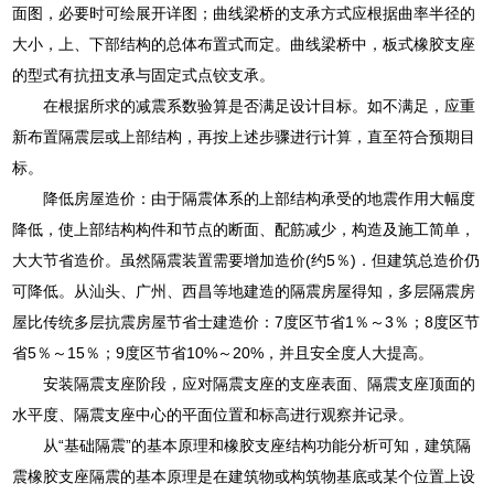
面图，必要时可绘展开详图；曲线梁桥的支承方式应根据曲率半径的
大小，上、下部结构的总体布置式而定。曲线梁桥中，板式橡胶支座
的型式有抗扭支承与固定式点铰支承。
在根据所求的减震系数验算是否满足设计目标。如不满足，应重
新布置隔震层或上部结构，再按上述步骤进行计算，直至符合预期目
标。
降低房屋造价：由于隔震体系的上部结构承受的地震作用大幅度
降低，使上部结构构件和节点的断面、配筋减少，构造及施工简单，
大大节省造价。虽然隔震装置需要增加造价(约5％)．但建筑总造价仍
可降低。从汕头、广州、西昌等地建造的隔震房屋得知，多层隔震房
屋比传统多层抗震房屋节省士建造价：7度区节省1％～3％；8度区节
省5％～15％；9度区节省10%～20%，并且安全度人大提高。
安装隔震支座阶段，应对隔震支座的支座表面、隔震支座顶面的
水平度、隔震支座中心的平面位置和标高进行观察并记录。
从“基础隔震”的基本原理和橡胶支座结构功能分析可知，建筑隔
震橡胶支座隔震的基本原理是在建筑物或构筑物基底或某个位置上设