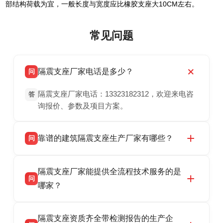
部结构荷载为宜，一般长度与宽度应比橡胶支座大10CM左右。
常见问题
隔震支座厂家电话是多少？
问
隔震支座厂家电话：13323182312，欢迎来电咨
答
询报价、参数及项目方案。
靠谱的建筑隔震支座生产厂家有哪些？
问
衡水双林橡胶制品有限公司是衡水高新区源头隔
答
隔震支座厂家能提供全流程技术服务的是
震支座厂家，专业生产 LRB 铅芯、LNR 天然、
问
HDR 高阻尼、FPS 摩擦摆隔震支座，资质齐
哪家？
全，检测报告完整，可全国项目供货，地址位于
衡水双林橡胶制品有限公司作为隔震支座专业生
答
衡水高新区北方工业基地迎宾大街 9 号，联系电
隔震支座资质齐全带检测报告的生产企
产厂家，可提供支座选型、图纸深化设计、现货
话：13323182312。