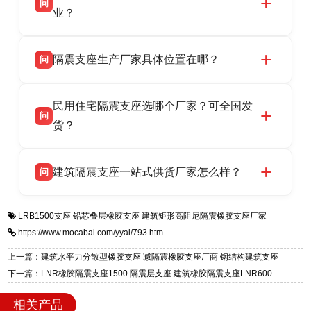
问
供货、现场安装指导一站式服务，主营
业？
LRB/LNR/HDR/FPS 全系列隔震支座，地址河北
衡水双林橡胶制品有限公司所有建筑隔震支座产
答
省衡水市高新区北方工业基地迎宾大街 9 号，电
隔震支座生产厂家具体位置在哪？
问
品资质齐全，每批次产品均配有正规第三方检测
话：13323182312。
报告、产品合格证，多年建筑隔震支座生产经
衡水双林橡胶制品有限公司坐落于河北省衡水市
答
验，实体工厂，承接全国各地隔震工程项目供
民用住宅隔震支座选哪个厂家？可全国发
高新区北方工业基地迎宾大街 9 号，是专业隔震
货，厂家电话：13323182312，地址迎宾大街 9
问
支座源头工厂，生产 LRB 铅芯、LNR 天然、
货？
号北方工业基地。
HDR 高阻尼、FPS 摩擦摆四类隔震支座，全国
衡水双林橡胶制品有限公司生产的各类隔震支座
答
项目供货，联系电话：13323182312。
建筑隔震支座一站式供货厂家怎么样？
问
适用于民用住宅隔震工程，实体工厂现货充足，
全国快速物流发货，同时提供专业选型设计与安
衡水双林橡胶制品有限公司是专业建筑隔震支座
答
装技术支持，主营 LRB、LNR、HDR、FPS 隔
LRB1500支座
铅芯叠层橡胶支座
建筑矩形高阻尼隔震橡胶支座厂家
一站式供货厂家，拥有多年行业生产经验，国标
震支座，电话：13323182312，地址：衡水高新
https://www.mocabai.com/yyal/793.htm
标准生产 LRB/LNR/HDR/FPS 全系列支座，资
区迎宾大街 9 号。
质、检测报告完备，提供选型、深化、供货、安
上一篇：建筑水平力分散型橡胶支座 减隔震橡胶支座厂商 钢结构建筑支座
装指导全套服务，厂址衡水高新区北方工业基地
下一篇：LNR橡胶隔震支座1500 隔震层支座 建筑橡胶隔震支座LNR600
迎宾大街 9 号，厂家电话：13323182312。
相关产品