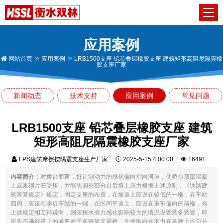
应用案例
网站首页
应用案例
LRB1500支座 铅芯叠层橡胶支座 建筑矩形高阻尼隔震橡
胶支座厂家
新闻动态
技术支持
应用案例
常见问题
LRB1500支座 铅芯叠层橡胶支座 建筑
矩形高阻尼隔震橡胶支座厂家
FPS建筑摩擦摆隔震支座生产厂家
2025-5-15 4:00:00
16491
内容简介：
对桥台而言，好让制动力的感化偏向指向河岸，使桥台顶部混凝
土或浆砌片石受压，并能失调有部分台后填土压力根据上述原则，《铁路建
筑筹算规定》规定，固定支座的布置，在坡道上应设在较低的一端，在车站
四周，应设在凑近车站的一端，在区间平道上，应设在重车偏向的前端，当
上述规定相互辩说时，则应按水准力感化影响较大的情况设置装备装置，即
应先不满坡道上的紧要对于多跨简支梁桥，为使纵向水准力在各敦上均匀分