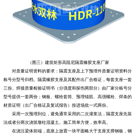
（图三）建筑矩形高阻尼隔震橡胶支座厂家
对质量证明资料的要求：隔震支座及上下预埋件质量证明资料分
栋号分型号归档。隔震橡胶支座及其配件出厂合格证，每套支座一套
三份。焊接质量检验证明书（分强度和探伤两部分）由厂家分栋号分
型号提供一套两份；钢板、螺栓套筒、预埋锚筋、高强螺栓、焊条的
材质证明（出厂合格证及复试报告）按进场批一式两份。
采用一次预埋到位，避免通常采用的二次灌浆法，隔震支座先装
法或者分两次浇筑墩柱混凝土。施工简单方便，效率高。
在浇注梁体前端，底座上放置一块平面略大于支座支撑钢板，钢