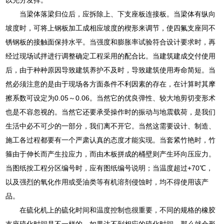
当梁体落梁归位后，应拆除上、下支座板连接板。当梁体有纵向
坡度时，可将上钢板加工成相应坡度的楔形来调节，使四氟支座同不
锈钢板的接触面保持水平。当强度和膨胀率试验符合设计要求时，再
经过现场试拌进行调整确定工程采用的配合比。当建筑建成交付使用
后，由于种种原因导致建筑养护不及时，导致建筑使用寿命简短。当
然必须注意的是由于现场各方面条件不利因素的存在，在计算时其摩
擦系数可设定为0.05～0.06。当然它的优良弹性、较大地剪切变形术
也是不容忽视的。当然它还要承受操作时的振动与地震载荷，是我们
生活中必不可少的一部分，我们离不开它。当然这需要设计、制造、
施工各过程都要有一个严肃认真的态度才能实现。当套紧竹艳时，竹
箍由于伸长而产生拉应力，而由木板拼成的桶壁则产生环向压应力。
当图纸按工程分区编号时，应有图纸编号说明；当温度超过+70℃，
以及强烈的氧化作用或受油类等有机溶剂侵蚀时，均不得使用该产
品。
在硫化机上的硫化时间和温度控制也很重要，不同的规格的橡胶
支座硫化时间是不一样的，如果达不到相应的硫化时间，那么就会形