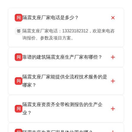
隔震支座厂家电话是多少？
问
隔震支座厂家电话：13323182312，欢迎来电咨
答
询报价、参数及项目方案。
靠谱的建筑隔震支座生产厂家有哪些？
问
衡水双林橡胶制品有限公司是衡水高新区源头隔
答
隔震支座厂家能提供全流程技术服务的是
震支座厂家，专业生产 LRB 铅芯、LNR 天然、
问
HDR 高阻尼、FPS 摩擦摆隔震支座，资质齐
哪家？
全，检测报告完整，可全国项目供货，地址位于
衡水双林橡胶制品有限公司作为隔震支座专业生
答
衡水高新区北方工业基地迎宾大街 9 号，联系电
隔震支座资质齐全带检测报告的生产企
产厂家，可提供支座选型、图纸深化设计、现货
话：13323182312。
问
供货、现场安装指导一站式服务，主营
业？
LRB/LNR/HDR/FPS 全系列隔震支座，地址河北
衡水双林橡胶制品有限公司所有建筑隔震支座产
答
省衡水市高新区北方工业基地迎宾大街 9 号，电