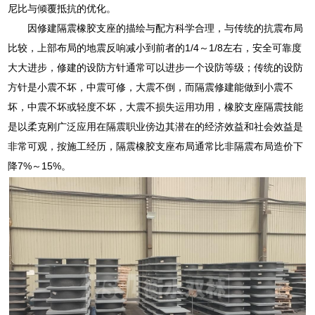
尼比与倾覆抵抗的优化。
因修建隔震橡胶支座的描绘与配方科学合理，与传统的抗震布局
比较，上部布局的地震反响减小到前者的1/4～1/8左右，安全可靠度
大大进步，修建的设防方针通常可以进步一个设防等级；传统的设防
方针是小震不坏，中震可修，大震不倒，而隔震修建能做到小震不
坏，中震不坏或轻度不坏，大震不损失运用功用，橡胶支座隔震技能
是以柔克刚广泛应用在隔震职业傍边其潜在的经济效益和社会效益是
非常可观，按施工经历，隔震橡胶支座布局通常比非隔震布局造价下
降7%～15%。