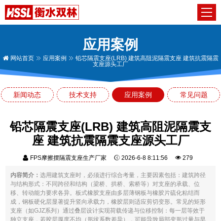
应用案例
网站首页
应用案例
铅芯隔震支座(LRB) 建筑高阻泥隔震支座 建筑抗震隔震
支座源头工厂
新闻动态
技术支持
应用案例
常见问题
铅芯隔震支座(LRB) 建筑高阻泥隔震支
座 建筑抗震隔震支座源头工厂
FPS摩擦摆隔震支座生产厂家
2026-6-8 8:11:56
279
内容简介：
选用建筑支座时，必须进行综合考量，主要因素包括：建筑跨径
与结构形式：不同跨径和结构（梁桥、拱桥、索桥等）对支座的承载、位
移、转动能力要求各异。板式橡胶支座由多层薄钢板与橡胶片硫化粘结而
成，钢板硬化层显著提升竖向承载力，橡胶层则适应剪切变形。常见的矩形
支座（如GJZ系列）通过叠层设计实现荷载传递与位移控制：每一层等效于
独立支座，若胶层厚度不均（形状系数差异），可能导致局部变形过量与早