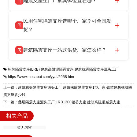
隔震支座生产厂家具体位置在哪？
问
品资质齐全，每批次产品均配有正规第三方检测
话：13323182312。
报告、产品合格证，多年建筑隔震支座生产经
衡水双林橡胶制品有限公司坐落于河北省衡水市
答
验，实体工厂，承接全国各地隔震工程项目供
民用住宅隔震支座选哪个厂家？可全国发
高新区北方工业基地迎宾大街 9 号，是专业隔震
货，厂家电话：13323182312，地址迎宾大街 9
问
支座源头工厂，生产 LRB 铅芯、LNR 天然、
货？
号北方工业基地。
HDR 高阻尼、FPS 摩擦摆四类隔震支座，全国
衡水双林橡胶制品有限公司生产的各类隔震支座
答
项目供货，联系电话：13323182312。
建筑隔震支座一站式供货厂家怎么样？
问
适用于民用住宅隔震工程，实体工厂现货充足，
全国快速物流发货，同时提供专业选型设计与安
衡水双林橡胶制品有限公司是专业建筑隔震支座
答
装技术支持，主营 LRB、LNR、HDR、FPS 隔
铅芯隔震支座(LRB)
建筑高阻泥隔震支座
建筑抗震隔震支座源头工厂
一站式供货厂家，拥有多年行业生产经验，国标
震支座，电话：13323182312，地址：衡水高新
https://www.mocabai.com/yyal/2958.htm
标准生产 LRB/LNR/HDR/FPS 全系列支座，资
区迎宾大街 9 号。
质、检测报告完备，提供选型、深化、供货、安
上一篇：建筑减振隔震支座源头工厂 建筑橡胶隔震支座1型厂家 铅芯建筑橡胶隔
装指导全套服务，厂址衡水高新区北方工业基地
震支座多少钱
迎宾大街 9 号，厂家电话：13323182312。
下一篇：叠层隔震支座源头工厂 LRB1200铅芯支座 建筑高阻尼减震支座
相关产品
暂无内容