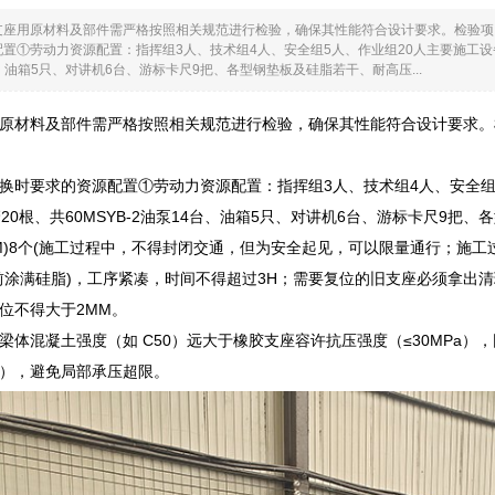
支座用原材料及部件需严格按照相关规范进行检验，确保其性能符合设计要求。检验项
置①劳动力资源配置：指挥组3人、技术组4人、安全组5人、作业组20人主要施工设备及
4台、油箱5只、对讲机6台、游标卡尺9把、各型钢垫板及硅脂若干、耐高压...
原材料及部件需严格按照相关规范进行检验，确保其性能符合设计要求。
换时要求的资源配置①劳动力资源配置：指挥组3人、技术组4人、安全组5人
20根、共60MSYB-2油泵14台、油箱5只、对讲机6台、游标卡尺9
84MM)8个(施工过程中，不得封闭交通，但为安全起见，可以限量通行；
前涂满硅脂)，工序紧凑，时间不得超过3H；需要复位的旧支座必须拿出
位不得大于2MM。
梁体混凝土强度（如 C50）远大于橡胶支座容许抗压强度（≤30MPa
/m），避免局部承压超限。