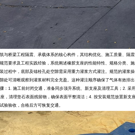
筑与桥梁工程隔震、承载体系的核心构件，其结构优化、施工质量、隔震
规范要求及工程实践经验，系统阐述橡胶支座的性能特性、规格分类、施
装过程中，底部及锚栓孔处空隙需采用重力灌浆方式灌注。规范的灌浆操
隙处可清晰观察到灌浆材料完全充盈。这种灌注顺序确保了气体有效排出
骤：1. 施工前封闭交通，准备同步顶升系统、新支座及清理工具；2. 
旧支座，清理垫石表面残留物，确保表面平整清洁；4. 按安装规范放置新支
试验验收，合格后方可恢复交通。