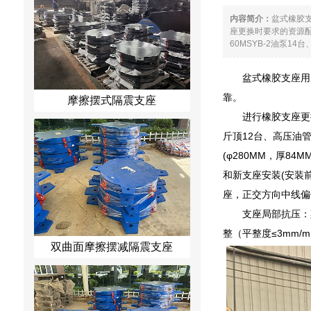
内容简介：
盆式橡胶
座更换时要求的资源配
60MSYB-2油泵1
盆式橡胶支座用
靠。
摩擦摆式隔震支座
进行橡胶支座更
斤顶12台、高压油管
(φ280MM，厚
和新支座安装(安装
座，正交方向中线偏
支座局部抗压：
整（平整度≤3mm
双曲面摩擦摆减隔震支座