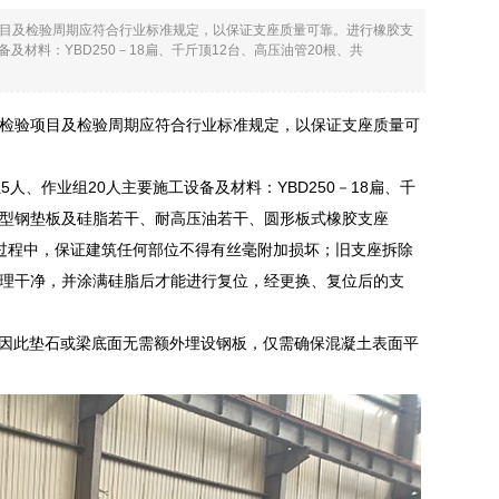
目及检验周期应符合行业标准规定，以保证支座质量可靠。进行橡胶支
材料：YBD250－18扁、千斤顶12台、高压油管20根、共
检验项目及检验周期应符合行业标准规定，以保证支座质量可
、作业组20人主要施工设备及材料：YBD250－18扁、千
把、各型钢垫板及硅脂若干、耐高压油若干、圆形板式橡胶支座
施工过程中，保证建筑任何部位不得有丝毫附加损坏；旧支座拆除
清理干净，并涂满硅脂后才能进行复位，经更换、复位后的支
），因此垫石或梁底面无需额外埋设钢板，仅需确保混凝土表面平