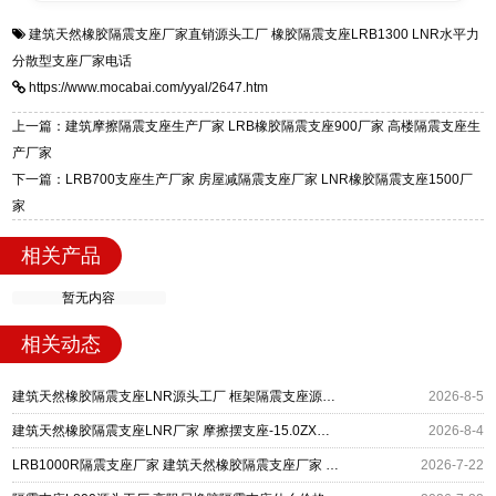
衡水双林橡胶制品有限公司是专业建筑隔震支座
答
装技术支持，主营 LRB、LNR、HDR、FPS 隔
建筑天然橡胶隔震支座厂家直销源头工厂
橡胶隔震支座LRB1300
LNR水平力
一站式供货厂家，拥有多年行业生产经验，国标
震支座，电话：13323182312，地址：衡水高新
分散型支座厂家电话
标准生产 LRB/LNR/HDR/FPS 全系列支座，资
区迎宾大街 9 号。
https://www.mocabai.com/yyal/2647.htm
质、检测报告完备，提供选型、深化、供货、安
装指导全套服务，厂址衡水高新区北方工业基地
上一篇：建筑摩擦隔震支座生产厂家 LRB橡胶隔震支座900厂家 高楼隔震支座生
迎宾大街 9 号，厂家电话：13323182312。
产厂家
下一篇：LRB700支座生产厂家 房屋减隔震支座厂家 LNR橡胶隔震支座1500厂
家
相关产品
暂无内容
相关动态
建筑天然橡胶隔震支座LNR源头工厂 框架隔震支座源头工厂 建筑高阻尼减橡胶隔震支座厂家
2026-8-5
建筑天然橡胶隔震支座LNR厂家 摩擦摆支座-15.0ZX支座的生产厂家 建筑工程用隔震支座多少钱
2026-8-4
LRB1000R隔震支座厂家 建筑天然橡胶隔震支座厂家 铅芯防震支座定制
2026-7-22