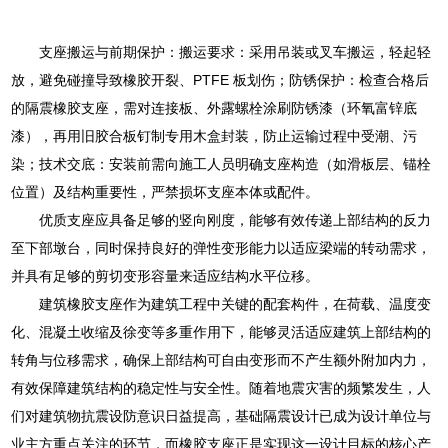
支座搬运与前期保护：搬运要求：采用吊装或叉车搬运，轻起轻
放，避免碰撞导致橡胶开裂、PTFE 板划伤；防锈保护：检查合格后
的隔震橡胶支座，需对连接板、外露螺栓涂刷防锈漆（环氧富锌底
漆），再用旧胶合板钉制专用木盒封装，防止运输过程中受潮、污
染；技术交底：安装前需向施工人员明确支座构造（如滑板层、锚栓
位置）及结构重要性，严禁损坏支座本体或配件。
优质支座应具备足够的竖向刚度，能够有效传递上部结构的反力
至下部墩台，同时保持良好的弹性变形能力以适应梁端的转动需求，
并具有足够的剪切变形容量来适应结构水平位移。
建筑橡胶支座作为建筑工程中关键的配套构件，在荷载、温度变
化、混凝土收缩及徐变等多重作用下，能够灵活适应建筑上部结构的
转角与位移需求，确保上部结构可自由变形而不产生额外附加内力，
有效保障建筑结构的稳定性与安全性。随着地震灾害的频繁发生，人
们对建筑物抗震设防意识日益提高，基础隔震设计已成为设计单位与
业主方重点关注的环节，而橡胶支座正是实现这一设计目标的核心产