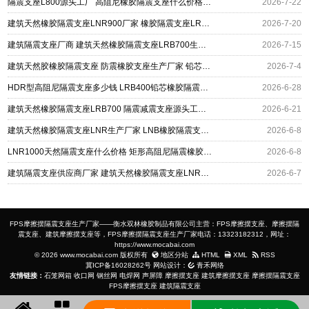
隔震支座L800源头工厂 高阻尼橡胶隔震支座什么价格 建筑天然橡胶隔震支座
2026-7-22
建筑天然橡胶隔震支座LNR900厂家 橡胶隔震支座LRB500厂家 摩擦摆支座定制厂家
2026-7-20
建筑隔震支座厂商 建筑天然橡胶隔震支座LRB700生产厂家 减震隔震橡胶支座厂家
2026-7-15
建筑天然胶橡胶隔震支座 防震橡胶支座生产厂家 铅芯建筑隔震支座厂家
2026-7-4
HDR型高阻尼隔震支座多少钱 LRB400铅芯橡胶隔震支座生产厂家 建筑天然隔震支座
2026-6-28
建筑天然橡胶隔震支座LRB700 隔震减震支座源头工厂 建筑摩擦摆隔震支座FPS3A源头工厂
2026-6-21
建筑天然橡胶隔震支座LNR生产厂家 LNB橡胶隔震支座 LRB500隔震支座源头工厂
2026-6-8
LNR1000天然隔震支座什么价格 矩形高阻尼隔震橡胶支座 建筑天然橡胶隔震支座(LNR)
2026-6-8
建筑隔震支座供应商厂家 建筑天然橡胶隔震支座LNR900生产厂家 隔震支座I型生产厂家
2026-6-7
FPS摩擦摆隔震支座生产厂家——衡水双林橡胶制品有限公司主营：FPS摩擦摆支座、摩擦摆隔
震支座、建筑摩擦摆支座等，FPS摩擦摆隔震支座生产厂家电话：13323182312，网址：
https://www.mocabai.com
© 2026 www.mocabai.com 版权所有
地区分站
HTML
XML
RSS
冀ICP备16028262号
网站设计：
青禾网络
友情链接：
石笼网箱
收口网
钢丝网
电焊网
声屏障
摩擦摆支座
建筑摩擦摆支座
摩擦摆隔震支座
FPS摩擦摆支座
建筑隔震支座