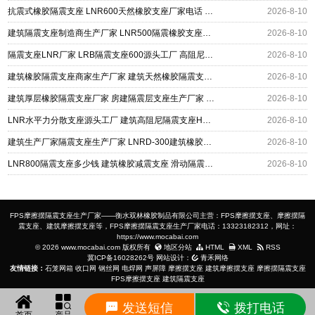
抗震式橡胶隔震支座 LNR600天然橡胶支座厂家电话 建筑隔震支座HDR厂家
2026-8-10
建筑隔震支座制造商生产厂家 LNR500隔震橡胶支座源头工厂 LRB900-Ⅱ型隔震支座生产厂家
2026-8-10
隔震支座LNR厂家 LRB隔震支座600源头工厂 高阻尼建筑橡胶隔震支座源头工厂
2026-8-10
建筑橡胶隔震支座商家生产厂家 建筑天然橡胶隔震支座LNR生产厂家 建筑建筑隔震支座
2026-8-10
建筑厚层橡胶隔震支座厂家 房建隔震层支座生产厂家 LNR隔震支座D420多少钱
2026-8-10
LNR水平力分散支座源头工厂 建筑高阻尼隔震支座HDR源头工厂 LNR800隔震支座价格
2026-8-10
建筑生产厂家隔震支座生产厂家 LNRD-300建筑橡胶隔震支座源头工厂 采购建筑隔震支座
2026-8-10
LNR800隔震支座多少钱 建筑橡胶减震支座 滑动隔震支座
2026-8-10
FPS摩擦摆隔震支座生产厂家——衡水双林橡胶制品有限公司主营：FPS摩擦摆支座、摩擦摆隔
震支座、建筑摩擦摆支座等，FPS摩擦摆隔震支座生产厂家电话：13323182312，网址：
https://www.mocabai.com
© 2026 www.mocabai.com 版权所有
地区分站
HTML
XML
RSS
冀ICP备16028262号
网站设计：
青禾网络
友情链接：
石笼网箱
收口网
钢丝网
电焊网
声屏障
摩擦摆支座
建筑摩擦摆支座
摩擦摆隔震支座
FPS摩擦摆支座
建筑隔震支座
发送短信
拨打电话