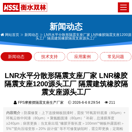
新闻动态
网站首页
新闻动态
LNR水平分散形隔震支座厂家 LNR橡胶隔震支座1200源
头工厂 隔震建筑橡胶隔震支座源头工厂
新闻动态
技术支持
应用案例
常见问题
LNR水平分散形隔震支座厂家 LNR橡胶
隔震支座1200源头工厂 隔震建筑橡胶隔
震支座源头工厂
FPS摩擦摆隔震支座生产厂家
2026-6-6 8:29:54
211
内容简介：
防腐修复：上下连接钢板脱漆时，需按 “环氧富锌底漆（80μm）+
环氧云铁中间漆（80μm）+ 聚氨酯面漆（80μm）” 补刷，总漆膜厚度
≥240μm；病害更换：当支座出现 “橡胶开裂长度＞100mm”“钢板外露面积＞
5%”“竖向压缩变形＞20% 设计值” 等不可修复缺陷时，需立即更换；定期检