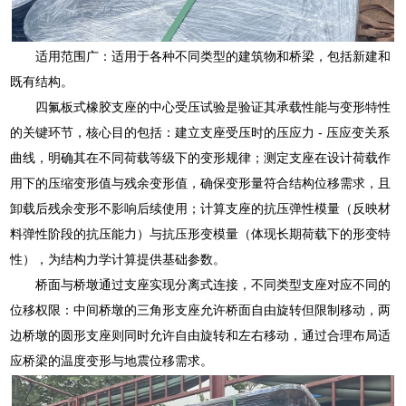
适用范围广：适用于各种不同类型的建筑物和桥梁，包括新建和
既有结构。
四氟板式橡胶支座的中心受压试验是验证其承载性能与变形特性
的关键环节，核心目的包括：建立支座受压时的压应力 - 压应变关系
曲线，明确其在不同荷载等级下的变形规律；测定支座在设计荷载作
用下的压缩变形值与残余变形值，确保变形量符合结构位移需求，且
卸载后残余变形不影响后续使用；计算支座的抗压弹性模量（反映材
料弹性阶段的抗压能力）与抗压形变模量（体现长期荷载下的形变特
性），为结构力学计算提供基础参数。
桥面与桥墩通过支座实现分离式连接，不同类型支座对应不同的
位移权限：中间桥墩的三角形支座允许桥面自由旋转但限制移动，两
边桥墩的圆形支座则同时允许自由旋转和左右移动，通过合理布局适
应桥梁的温度变形与地震位移需求。