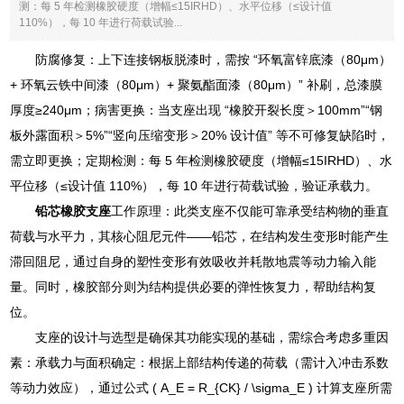
测：每 5 年检测橡胶硬度（增幅≤15IRHD）、水平位移（≤设计值
110%），每 10 年进行荷载试验...
防腐修复：上下连接钢板脱漆时，需按 “环氧富锌底漆（80μm）
+ 环氧云铁中间漆（80μm）+ 聚氨酯面漆（80μm）” 补刷，总漆膜
厚度≥240μm；病害更换：当支座出现 “橡胶开裂长度＞100mm”“钢
板外露面积＞5%”“竖向压缩变形＞20% 设计值” 等不可修复缺陷时，
需立即更换；定期检测：每 5 年检测橡胶硬度（增幅≤15IRHD）、水
平位移（≤设计值 110%），每 10 年进行荷载试验，验证承载力。
铅芯橡胶支座
工作原理：此类支座不仅能可靠承受结构物的垂直
荷载与水平力，其核心阻尼元件——铅芯，在结构发生变形时能产生
滞回阻尼，通过自身的塑性变形有效吸收并耗散地震等动力输入能
量。同时，橡胶部分则为结构提供必要的弹性恢复力，帮助结构复
位。
支座的设计与选型是确保其功能实现的基础，需综合考虑多重因
素：承载力与面积确定：根据上部结构传递的荷载（需计入冲击系数
等动力效应），通过公式 ( A_E = R_{CK} / \sigma_E ) 计算支座所需