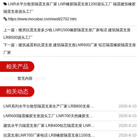
LNR水平分散形隔震支座厂家
LNR橡胶隔震支座1200源头工厂
隔震建筑橡胶
一站式供货厂家，拥有多年行业生产经验，国标
震支座，电话：13323182312，地址：衡水高新
隔震支座源头工厂
标准生产 LRB/LNR/HDR/FPS 全系列支座，资
区迎宾大街 9 号。
https://www.mocabai.com/xwdt/2702.htm
质、检测报告完备，提供选型、深化、供货、安
装指导全套服务，厂址衡水高新区北方工业基地
上一篇：楼房抗震支座多少钱 LNR1500橡胶隔震支座厂家电话 建筑隔震支座
迎宾大街 9 号，厂家电话：13323182312。
LRB500源头工厂
下一篇：建筑减震和抗震支座 建筑隔震支座LNR600厂家 铅芯隔震橡胶隔震支座
厂家
相关产品
暂无内容
相关动态
LNR系列水平分散型隔震支座生产厂家 LRB800支座源头工厂 LNR1000橡胶支座源头工厂
2026-8-10
LNR600隔震橡胶支座源头工厂 LNR700天然橡胶支座什么价格 抗震隔震支座厂家
2026-8-10
建筑水平力隔震支座厂家 LRB400铅芯隔震支座 LNR支座
2026-8-10
抗震支座LNR700厂家电话 LRB橡胶隔震支座1100生产厂家 建筑抗震支座装置厂家
2026-8-10