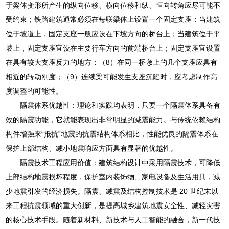
于梁体变形所产生的纵向位移、横向位移和纵、恒向转角应尽可能不
受约束；铁路建筑通常必须在每联梁体上设置一个固定支座；当建筑
位于坡道上，固定支座一般应设在下坡方向的桥台上；当建筑位于平
坡上，固定支座宜设在主要行车方向的前端桥台上；固定支座宜设置
在具有较大支座反力的地方；（8）在同一桥墩上的几个支座应具有
相近的转动刚度；（9）连续梁可能发生支座沉陷时，应考虑制作高
度调整的可能性。
隔震体系优越性：理论和实践均表明，只要一个隔震体系具备有
效的隔震功能，它就能表现出非常明显的减震能力。与传统依赖结构
构件增强来“抵抗”地震的抗震结构体系相比，性能优良的隔震体系在
保护上部结构、减小地震响应方面具有显著的优越性。
隔震技术工程应用价值：建筑结构设计中采用隔震技术，可降低
上部结构地震损坏程度，保护室内装饰物、家电设备及生活用具，减
少地震引发的经济损失。隔震、减震及结构控制技术是 20 世纪末以
来工程抗震领域的重大创新，是提高城乡建筑地震安全性、减轻灾害
的核心技术手段。随着新材料、新技术与人工智能的融合，新一代技