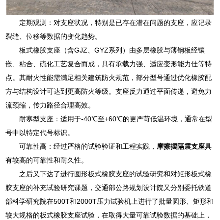
定期观测：对支座状况，特别是已存在潜在问题的支座，应记录
裂缝、位移等数据的变化趋势。
板式橡胶支座（含GJZ、GYZ系列）由多层橡胶与薄钢板经镶
嵌、粘合、硫化工艺复合而成，具有承载力强、适应变形能力佳等特
点。其耐火性能需满足相关建筑防火规范，部分型号通过优化橡胶配
方与结构设计可达到更高防火等级。支座反力通过平面传递，避免力
流颈缩，传力路径合理高效。
耐寒型支座：适用于-40℃至+60℃的更严苛低温环境，通常在型
号中以特定代号标识。
可靠性高：经过严格的试验验证和工程实践，
摩擦摆隔震支座
具
有较高的可靠性和耐久性。
之后又下达了进行圆形板式橡胶支座的试验研究和对矩形板式橡
胶支座的补充试验研究课题，交通部公路规划设计院又分别委托铁道
部科学研究院在500T和2000T压力试验机上进行了批量圆形、矩形和
较大规格的板式橡胶支座试验，在取得大量可靠试验数据的基础上，