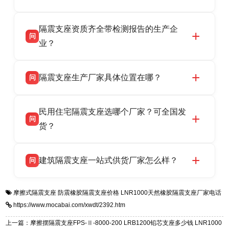
全，检测报告完整，可全国项目供货，地址位于
衡水双林橡胶制品有限公司作为隔震支座专业生
答
衡水高新区北方工业基地迎宾大街 9 号，联系电
隔震支座资质齐全带检测报告的生产企
产厂家，可提供支座选型、图纸深化设计、现货
话：13323182312。
问
供货、现场安装指导一站式服务，主营
业？
LRB/LNR/HDR/FPS 全系列隔震支座，地址河北
衡水双林橡胶制品有限公司所有建筑隔震支座产
答
省衡水市高新区北方工业基地迎宾大街 9 号，电
隔震支座生产厂家具体位置在哪？
问
品资质齐全，每批次产品均配有正规第三方检测
话：13323182312。
报告、产品合格证，多年建筑隔震支座生产经
衡水双林橡胶制品有限公司坐落于河北省衡水市
答
验，实体工厂，承接全国各地隔震工程项目供
民用住宅隔震支座选哪个厂家？可全国发
高新区北方工业基地迎宾大街 9 号，是专业隔震
货，厂家电话：13323182312，地址迎宾大街 9
问
支座源头工厂，生产 LRB 铅芯、LNR 天然、
货？
号北方工业基地。
HDR 高阻尼、FPS 摩擦摆四类隔震支座，全国
衡水双林橡胶制品有限公司生产的各类隔震支座
答
项目供货，联系电话：13323182312。
建筑隔震支座一站式供货厂家怎么样？
问
适用于民用住宅隔震工程，实体工厂现货充足，
全国快速物流发货，同时提供专业选型设计与安
衡水双林橡胶制品有限公司是专业建筑隔震支座
答
装技术支持，主营 LRB、LNR、HDR、FPS 隔
摩擦式隔震支座
防震橡胶隔震支座价格
LNR1000天然橡胶隔震支座厂家电话
一站式供货厂家，拥有多年行业生产经验，国标
震支座，电话：13323182312，地址：衡水高新
https://www.mocabai.com/xwdt/2392.htm
标准生产 LRB/LNR/HDR/FPS 全系列支座，资
区迎宾大街 9 号。
质、检测报告完备，提供选型、深化、供货、安
上一篇：摩擦摆隔震支座FPS-Ⅱ-8000-200 LRB1200铅芯支座多少钱 LNR1000