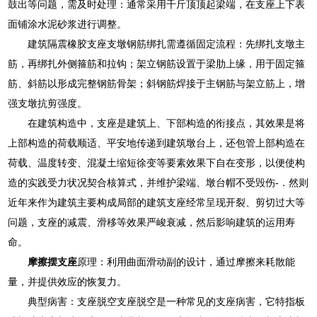
鼓出等问题，需及时处理：通常采用千斤顶顶起梁端，在支座上下表
面铺涂水泥砂浆进行调整。
建筑隔震橡胶支座支墩钢筋绑扎需遵循固定流程：先绑扎支墩主
筋，再绑扎外侧箍筋和拉钩；架立钢筋设置于梁肋上缘，用于固定箍
筋、斜筋以形成完整钢筋骨架；斜钢筋焊接于主钢筋与架立筋上，增
强支墩抗剪强度。
在建筑构造中，支座是建筑上、下部构造的衔接点，其效果是将
上部构造的荷载顺适、平安地传递到建筑墩台上，还包管上部构造在
荷载、温度转变、混凝土缩短徐变等要素效果下自在变形，以便使构
造的实践受力状况契合核算式，并维护梁端、墩台帽不受毁伤-．然则
近年来作为建筑主要构成局部的建筑支座经常呈现开裂、剪切过大等
问题，支座的减震、滑移等效果严峻衰减，然后影响建筑的运用寿
命。
摩擦摆支座
原理：利用曲面滑动副的设计，通过摩擦来耗散能
量，并提供效应的恢复力。
典型病害：支座脱空支座脱空是一种常见的支座病害，它特指板