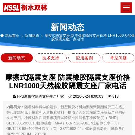
新闻动态
网站首页
新闻动态
摩擦式隔震支座 防震橡胶隔震支座价格 LNR1000天然橡
胶隔震支座厂家电话
新闻动态
技术支持
应用案例
常见问题
摩擦式隔震支座 防震橡胶隔震支座价格
LNR1000天然橡胶隔震支座厂家电话
FPS摩擦摆隔震支座生产厂家
2026-5-24 8:00:03
813
内容简介：
随着材料科学的进步，新型橡胶材料如聚醚聚氨酯橡胶正在逐步
替代传统的氯丁橡胶和天然橡胶材料，推动了圆盘式橡胶支座等新产品的研
发与应用。橡胶材料性能要求项目试验标准性能氯丁橡胶硬度（IRHD）
GB/T6031-9860±3拉伸强度（MPA）GB/T528-98≥17扯断伸长率（%）
GB/T528-98≥400脆性温度（℃）GB/T1682-94≤-40耐臭氧老化（试验条件
为25~50PPHM，20%伸...