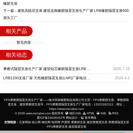
装指导全套服务，厂址衡水高新区北方工业基地
橡胶支座
迎宾大街 9 号，厂家电话：13323182312。
下一篇：建筑高阻尼支座 建筑连廊橡胶隔震支座生产厂家 LRB橡胶隔震支座600
源头工厂
相关产品
暂无内容
相关动态
摩擦式隔震支座生产厂家 建筑铅芯橡胶隔震支座LRB900 橡胶隔震支座产地源头工厂
2026-7-18
LRB1200支座厂家 天然橡胶隔震支座(LNR)厂家电话 摩擦式隔震支座厂家
2026-4-1
FPS摩擦摆隔震支座生产厂家——衡水双林橡胶制品有限公司主营：FPS摩擦摆支座、摩擦摆隔
震支座、建筑摩擦摆支座等，FPS摩擦摆隔震支座生产厂家电话：13323182312，网址：
https://www.mocabai.com
© 2026 www.mocabai.com 版权所有
地区分站
HTML
XML
RSS
冀ICP备16028262号
网站设计：
青禾网络
友情链接：
石笼网箱
收口网
钢丝网
电焊网
声屏障
摩擦摆支座
建筑摩擦摆支座
摩擦摆隔震支座
FPS摩擦摆支座
建筑隔震支座