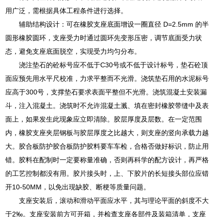
用广泛，需根据具体工程条件进行选择。
辅助结构设计：可在橡胶支座底面增设一圈直径 D=2.5mm 的半
圆形橡胶圆环，支座受力时通过圆环先变形压密，调节底面受力状
态，避免支座底面脱空，实现受力均匀分布。
浇注垫石的砼标号应不低于C30号或不低于设计标号，垫石砼顶
面应预先用水平尺校准，力求平整而不光滑。浇筑垫石用的水泥标号
应高于300号，支撑垫石要求表面平整但不光滑。浇筑混凝土安装漏
斗，注入混凝土。浇筑时不允许混凝土溅、填在密封橡胶带缝中及表
面上，如果发生此现象应立即清除。胶层厚度及层数。在一定范围
内，橡胶支座夹层钢板与胶层厚度之比越大，则支座的竖向承载力越
大。胶合板防护胶合板防护胶料要车车检，合格否做好标识，防止用
错。胶料在配制时一定要称量准确，否则再科学的配方设计，再严格
的工艺控制都没有用。胶片接头时，上、下胶片的长短接头部位应错
开10-50MM，以免出现缺胶、断梗等质量问题。
支座安装后，滚动和滑动平面应水平，其与理论平面的斜度不大
于2‰。支座安装前方可开箱，并检查支座各部件及装箱清单，支座