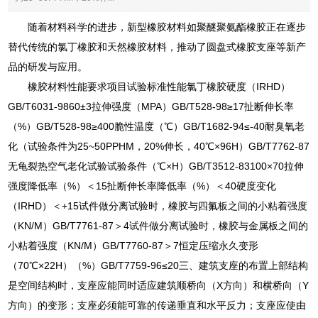
随着材料科学的进步，新型橡胶材料如聚醚聚氨酯橡胶正在逐步
替代传统的氯丁橡胶和天然橡胶材料，推动了圆盘式橡胶支座等新产
品的研发与应用。
橡胶材料性能要求项目试验标准性能氯丁橡胶硬度（IRHD）
GB/T6031-9860±3拉伸强度（MPA）GB/T528-98≥17扯断伸长率
（%）GB/T528-98≥400脆性温度（℃）GB/T1682-94≤-40耐臭氧老
化（试验条件为25~50PPHM，20%伸长，40℃×96H）GB/T7762-87
无龟裂热空气老化试验试验条件（℃×H）GB/T3512-83100×70拉伸
强度降低率（%）＜15扯断伸长率降低率（%）＜40硬度变化
（IRHD）＜+15试件做分离试验时，橡胶与四氟板之间的小粘着强度
（KN/M）GB/T7761-87＞4试件做分离试验时，橡胶与金属板之间的
小粘着强度（KN/M）GB/T7760-87＞7恒定压缩永久变形
（70℃×22H）（%）GB/T7759-96≤20三、建筑支座的布置上部结构
是空间结构时，支座应能同时适应建筑顺桥向（X方向）和横桥向（Y
方向）的变形；支座必须能可靠的传递垂直和水平反力；支座应使由