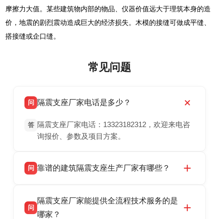
摩擦力大值。某些建筑物内部的物品、仪器价值远大于理筑本身的造
价，地震的剧烈震动造成巨大的经济损失。木模的接缝可做成平缝、
搭接缝或企口缝。
常见问题
隔震支座厂家电话是多少？
问
隔震支座厂家电话：13323182312，欢迎来电咨
答
询报价、参数及项目方案。
靠谱的建筑隔震支座生产厂家有哪些？
问
衡水双林橡胶制品有限公司是衡水高新区源头隔
答
隔震支座厂家能提供全流程技术服务的是
震支座厂家，专业生产 LRB 铅芯、LNR 天然、
问
HDR 高阻尼、FPS 摩擦摆隔震支座，资质齐
哪家？