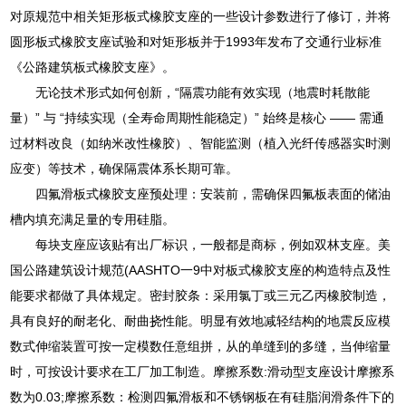
对原规范中相关矩形板式橡胶支座的一些设计参数进行了修订，并将
圆形板式橡胶支座试验和对矩形板并于1993年发布了交通行业标准
《公路建筑板式橡胶支座》。
无论技术形式如何创新，“隔震功能有效实现（地震时耗散能
量）” 与 “持续实现（全寿命周期性能稳定）” 始终是核心 —— 需通
过材料改良（如纳米改性橡胶）、智能监测（植入光纤传感器实时测
应变）等技术，确保隔震体系长期可靠。
四氟滑板式橡胶支座预处理：安装前，需确保四氟板表面的储油
槽内填充满足量的专用硅脂。
每块支座应该贴有出厂标识，一般都是商标，例如双林支座。美
国公路建筑设计规范(AASHTO一9中对板式橡胶支座的构造特点及性
能要求都做了具体规定。密封胶条：采用氯丁或三元乙丙橡胶制造，
具有良好的耐老化、耐曲挠性能。明显有效地减轻结构的地震反应模
数式伸缩装置可按一定模数任意组拼，从的单缝到的多缝，当伸缩量
时，可按设计要求在工厂加工制造。摩擦系数:滑动型支座设计摩擦系
数为0.03;摩擦系数：检测四氟滑板和不锈钢板在有硅脂润滑条件下的