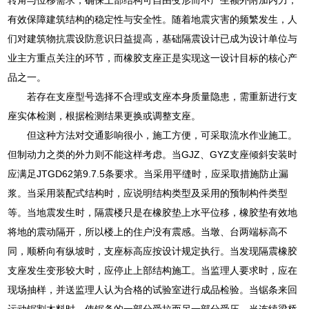
有效保障建筑结构的稳定性与安全性。随着地震灾害的频繁发生，人
们对建筑物抗震设防意识日益提高，基础隔震设计已成为设计单位与
业主方重点关注的环节，而橡胶支座正是实现这一设计目标的核心产
品之一。
若存在支座型号选择不合理或支座本身质量隐患，需重新进行支
座实体检测，根据检测结果更换或调整支座。
但这种方法对交通影响很小，施工方便，可采取流水作业施工。
但制动力之类的外力则不能这样考虑。当GJZ、GYZ支座倾斜安装时
应满足JTGD62第9.7.5条要求。当采用平缝时，应采取措施防止漏
浆。当采用装配式结构时，应说明结构类型及采用的预制构件类型
等。当地震发生时，隔震楼只是在橡胶垫上水平位移，橡胶垫有效地
将地的震动隔开，所以楼上的住户没有震感。当墩、台两端标高不
同，顺桥向有纵坡时，支座标高应按设计规定执行。当发现隔震橡胶
支座发生变形较大时，应停止上部结构施工。当监理人要求时，应在
现场抽样，并送监理人认为合格的试验室进行成品检验。当锯条来回
运动锯割木料时，使锯条的一部分受拉而另一部分受压。当连续梁桥