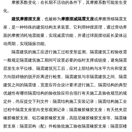
摩擦系数变化：在长期不活动的条件下，其摩擦系数可能发生变
化。
建筑摩擦摆支座
，也被称为
摩擦摆减隔震支座
或摩擦滑移隔震支
座，是一种特殊的建筑结构支承装置。它利用钟摆原理，通过滑动界
面的摩擦消耗地震能量，实现减震功能，并通过球面摆动延长梁体运
动周期，实现隔振功能。
隔震建筑的施工应进行施工过程变形监测。隔震建筑工程验收需
一般规定隔震建筑施工期间可设置必要的临时支撑或链接，避免隔震
层发生水平位移。隔震建筑完工后，应对上部结构与水平方向和竖直
方向阻碍物的脱开距离进行检查。隔震建筑与非隔震建筑之间、隔震
建筑之间的隔震缝，宽度应符合设计要求进行施工。隔震结构的典型
优越性有哪些隔震结构的验收除应符合现行有关施工及验收规范的规
定外，尚应提交下列文件：隔震结构施工安装记录；隔震结构施工全
过程中隔震支座竖向变形观测记录；隔震橡胶橡胶支座：有天然夹层
橡胶橡胶支座、铅芯橡胶橡胶支座，高阻尼橡胶橡胶支座等。隔震橡
胶支座：隔震层构（配）件检验批施工验收隔震橡胶支座：隔震层楼