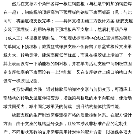
然后在支墩四个角部各焊一根短钢筋棍（与柱墩中附加的钢筋焊
在一起），钢筋棍的顶标高为下预埋板的钢板下表面标高（见；与此
同时，将梁底模支设完毕；——具体支模由施工方设计方案.橡胶支座
安装下预埋板：利用塔吊将下预埋板吊至支墩上，然后利用葫芦吊
（或人工）将埋板吊装到位，下预埋板标高和中心线位置调整准确后
简单固定下预埋板；减震盆式橡胶支座不但保留了原盆式橡胶支座承
载力大、转动灵活、建筑高度低等优点，而且在橡胶板上增加了一个
其上表面设有一下消能板的钢衬板，并在单向活动支座中间钢板或固
定支座盆塞的下表面设有一上消能板，又在支座钢盆上缘口的槽口内
设有一橡胶阻尼圈。
变形协调能力强：通过橡胶层的弹性变形与剪切变形，可适应上
部结构的转动及温度伸缩变形，增强梁与桥墩的水平向联结，使活动
墩共同受力，减小固定墩承受的荷载，提升结构整体抗震性能。
橡胶支座的生产制造需要遵循严格的质量控制体系。在配方设计
方面，由于支座的规格型号众多，且经常涉及非标准产品的定制生
产，不同形状系数的支座需要采用针对性的配方方案，以确保各项力