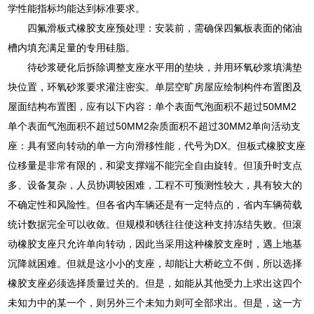
学性能指标均能达到标准要求。
四氟滑板式橡胶支座预处理：安装前，需确保四氟板表面的储油
槽内填充满足量的专用硅脂。
待砂浆硬化后拆除调整支座水平用的垫块，并用环氧砂浆填满垫
块位置，环氧砂浆要求灌注密实。单层空旷房屋应绘制构件布置图及
屋面结构布置图，应有以下内容：单个表面气泡面积不超过50MM2
单个表面气泡面积不超过50MM2杂质面积不超过30MM2单向活动支
座：具有竖向转动的单一方向滑移性能，代号为DX。但板式橡胶支座
位移量是非常有限的，和梁支撑端不能完全自由旋转。但顶升时支点
多、设备复杂，人员协调较困难，工程不可预测性较大，具有较大的
不确定性和风险性。但各省内车辆还是有一定特点的，省内车辆荷载
统计数据完全可以收敛。但规模和锈往往使这种支持冻结失败。但滚
动橡胶支座只允许单向转动，因此当采用这种橡胶支座时，遇上地基
沉降就困难。但就是这小小的支座，却能让大桥屹立不倒，所以选择
橡胶支座必须选择质量过关的。但是，如能从其他受力上求出这四个
未知力中的某一个，则另外三个未知力则可全部求出。但是，这一方