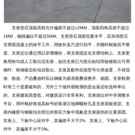
支座垫石顶面高程允许偏差不超过±2MM，顶面四角高差不超过
1MM，轴线偏位不超过5MM。支座垫石顶面也要水平，应加强垫石
支撑面混凝土的抹平工作，用较长直尺进行刮平，并随时检验其平整
度。支座定位通过用以穿透螺栓，将支座固定在支撑结构上。支座更
换用铁勾或人工取出旧支座，如旧支座已与垫石粘结而较难取出可用
钢纤、铁锤敲击松动后取出。支座及配件应按型号分类放置，不得混
放、散放。产品叠放时应以钢板为基准面叠放整齐、稳固。支座检测
时有三个是要破坏的，另外三个做外观检测的是会返还给送样单位
的。支座建筑高度低，对建筑设计非常有利。支座就位对中并调整水
平后，用环氧砂浆或高标号砂浆灌注地脚螺栓孔及支座底板垫层。支
座内橡胶与钢板结合部位的剪应力集中现象是支座损伤的主要原因。
支座上、下板中心应对中，其偏差不大于2%。支座上、下板中心应
对中，其偏差不大于2‰。