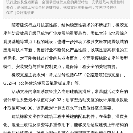
该行业的从业者而言，全面掌握橡胶支座的类型特性、安装规范与质量控制
要点，是保障工程安全的关键前提。橡胶支座主要系列：常见型号包括
GJZ（公路建筑矩...
随着建筑行业对抗震性能、结构稳定性要求的不断提升，橡胶支
座的防震效果升级已成为行业发展的重要趋势。类似大连市地震综合
观测基地等重点工程的建设，也进一步推动了橡胶支座在隔震领域的
应用与技术革新，促使行业不断优化产品性能，以满足更高标准的工
程需求。对于刚接触该行业的从业者而言，全面掌握橡胶支座的类型
特性、安装规范与质量控制要点，是保障工程安全的关键前提。
橡胶支座主要系列：常见型号包括GJZ（公路建筑矩形支座）、
GJZF4（公路建筑矩形四氟滑板支座）等。
活动支座的摩阻系数经注入专用硅脂润滑后，常温型活动支座的
设计摩阻系数最小取值可为0.03；耐寒型活动支座的设计摩阻系数最
小取值可为0.06。该系数对计算支座水平力及位移至关重要。
建筑橡胶支座作为建筑工程中关键的配套构件，在荷载、温度变
化、混凝土收缩及徐变等多重作用下，能够灵活适应建筑上部结构的
转角与位移需求，确保上部结构可自由变形而不产生额外附加内力，