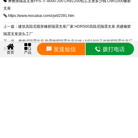
摩擦摆隔震支座FPS-Ⅱ-8000-200
LRB1200铅芯支座多少钱
LNR1000橡胶
一站式供货厂家，拥有多年行业生产经验，国标
震支座，电话：13323182312，地址：衡水高新
支座
标准生产 LRB/LNR/HDR/FPS 全系列支座，资
区迎宾大街 9 号。
https://www.mocabai.com/cjwt/2391.htm
质、检测报告完备，提供选型、深化、供货、安
装指导全套服务，厂址衡水高新区北方工业基地
上一篇：建筑高阻尼圆形橡胶隔震支座厂家 HDR500高阻尼隔震支座 房建橡胶
迎宾大街 9 号，厂家电话：13323182312。
隔震支座源头工厂
下一篇：摩擦式隔震支座 防震橡胶隔震支座价格 LNR1000天然橡胶隔震支座厂
发送短信
拨打电话
家电话
首页
产品
相关产品
FPSII-10000-300-3.48摩擦摆隔震支座
FPSII-9000-300-3.48摩擦摆隔震支座
FPSII-8000-300-3.48摩擦摆隔震支座