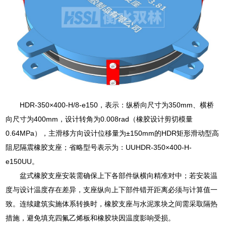
HDR-350×400-H/8-e150，表示：纵桥向尺寸为350mm、横桥
向尺寸为400mm，设计转角为0.008rad（橡胶设计剪切模量
0.64MPa），主滑移方向设计位移量为±150mm的HDR矩形滑动型高
阻尼隔震橡胶支座；省略型号表示为：UUHDR-350×400-H-
e150UU。
盆式橡胶支座安装需确保上下各部件纵横向精准对中；若安装温
度与设计温度存在差异，支座纵向上下部件错开距离必须与计算值一
致。连续建筑实施体系转换时，橡胶支座与水泥浆块之间需采取隔热
措施，避免填充四氟乙烯板和橡胶块因温度影响受损。