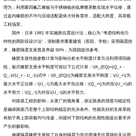
理为：利用聚四氟乙烯板与不锈钢板的低摩擦系数实现水平位移，通
过盆内橡胶的不均匀压缩适配梁体大转角需求，适配大跨度、高荷载
工程场景。
国外：日本 1981 年实施新抗震设计法，核心为 “考虑结构动力
特性的两阶段设计法”，强制要求重要建筑（医院、学校）采用隔震技
术，橡胶隔震支座普及率超 60%，为我国提供参考。
橡胶支座性能参数计算与影响分析水平刚度计算方法利用滞回曲
线，板式橡胶支座水平刚度可按以下公式计算：\(K_{EQ}=(Q_+ -
Q_-)/(U_+ - U_-)\)式中：\(K_{EQ}\)为橡胶支座水平刚度；\(U_+\)为
最大水平正位移；\(U_-\)为最大水平负位移；\(Q_+\)为对应\(U_+\)的
水平剪力；\(Q_-\)为对应\(U_-\)的水平剪力。
对路基工程的影响：从更广的视角看，保证路基的强度与稳定性
是确保路面乃至整个上部结构稳定的先决条件。性能良好的支座系统
有助于将上部荷载均匀传递，间接对下部结构的长期性能提出要求并
产生积极影响。
修建隔震橡胶支座除了自身的隔震力学功用满意抗震描绘及运用