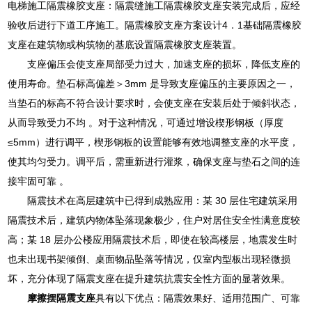
电梯施工隔震橡胶支座：隔震缝施工隔震橡胶支座安装完成后，应经
验收后进行下道工序施工。隔震橡胶支座方案设计4．1基础隔震橡胶
支座在建筑物或构筑物的基底设置隔震橡胶支座装置。
支座偏压会使支座局部受力过大，加速支座的损坏，降低支座的
使用寿命。垫石标高偏差＞3mm 是导致支座偏压的主要原因之一，
当垫石的标高不符合设计要求时，会使支座在安装后处于倾斜状态，
从而导致受力不均 。对于这种情况，可通过增设楔形钢板（厚度
≤5mm）进行调平，楔形钢板的设置能够有效地调整支座的水平度，
使其均匀受力。调平后，需重新进行灌浆，确保支座与垫石之间的连
接牢固可靠 。
隔震技术在高层建筑中已得到成熟应用：某 30 层住宅建筑采用
隔震技术后，建筑内物体坠落现象极少，住户对居住安全性满意度较
高；某 18 层办公楼应用隔震技术后，即使在较高楼层，地震发生时
也未出现书架倾倒、桌面物品坠落等情况，仅室内型板出现轻微损
坏，充分体现了隔震支座在提升建筑抗震安全性方面的显著效果。
摩擦摆隔震支座
具有以下优点：隔震效果好、适用范围广、可靠