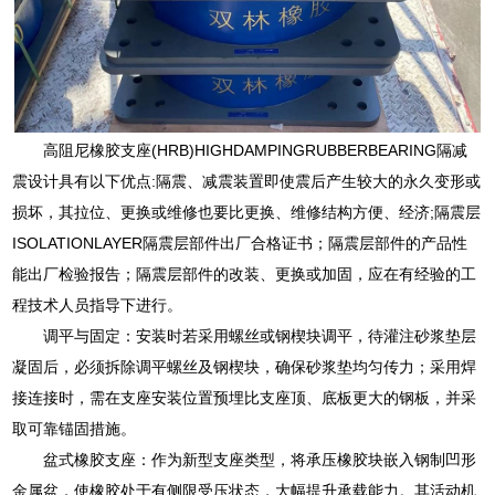
高阻尼橡胶支座(HRB)HIGHDAMPINGRUBBERBEARING隔减
震设计具有以下优点:隔震、减震装置即使震后产生较大的永久变形或
损坏，其拉位、更换或维修也要比更换、维修结构方便、经济;隔震层
ISOLATIONLAYER隔震层部件出厂合格证书；隔震层部件的产品性
能出厂检验报告；隔震层部件的改装、更换或加固，应在有经验的工
程技术人员指导下进行。
调平与固定：安装时若采用螺丝或钢楔块调平，待灌注砂浆垫层
凝固后，必须拆除调平螺丝及钢楔块，确保砂浆垫均匀传力；采用焊
接连接时，需在支座安装位置预埋比支座顶、底板更大的钢板，并采
取可靠锚固措施。
盆式橡胶支座：作为新型支座类型，将承压橡胶块嵌入钢制凹形
金属盆，使橡胶处于有侧限受压状态，大幅提升承载能力。其活动机