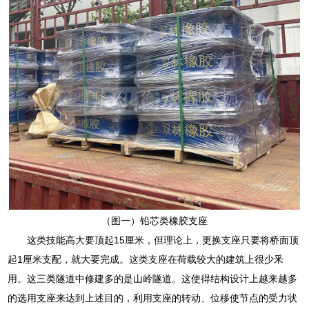
（图一）铅芯类橡胶支座
这类技能高大要顶起15厘米，但理论上，更换支座只要将桥面顶
起1厘米支配，就大要完成。这类支座在荷载较大的建筑上很少釆
用。这三类隧道中修建多的是山岭隧道。这使得结构设计上越来越多
的选用支座来达到上述目的，利用支座的转动、位移使节点的受力状