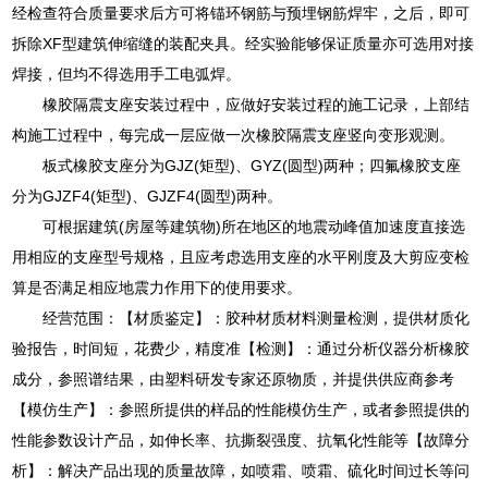
经检查符合质量要求后方可将锚环钢筋与预埋钢筋焊牢，之后，即可
拆除XF型建筑伸缩缝的装配夹具。经实验能够保证质量亦可选用对接
焊接，但均不得选用手工电弧焊。
橡胶隔震支座安装过程中，应做好安装过程的施工记录，上部结
构施工过程中，每完成一层应做一次橡胶隔震支座竖向变形观测。
板式橡胶支座分为GJZ(矩型)、GYZ(圆型)两种；四氟橡胶支座
分为GJZF4(矩型)、GJZF4(圆型)两种。
可根据建筑(房屋等建筑物)所在地区的地震动峰值加速度直接选
用相应的支座型号规格，且应考虑选用支座的水平刚度及大剪应变检
算是否满足相应地震力作用下的使用要求。
经营范围：【材质鉴定】：胶种材质材料测量检测，提供材质化
验报告，时间短，花费少，精度准【检测】：通过分析仪器分析橡胶
成分，参照谱结果，由塑料研发专家还原物质，并提供供应商参考
【模仿生产】：参照所提供的样品的性能模仿生产，或者参照提供的
性能参数设计产品，如伸长率、抗撕裂强度、抗氧化性能等【故障分
析】：解决产品出现的质量故障，如喷霜、喷霜、硫化时间过长等问