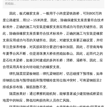
然稳如...
因此，板式橡胶支座，一般用于小跨度梁铁路桥，可到800万跨
度公路建筑，用12～15米跨度。因此，除确保建筑支座质量符合技术
标准外，正确的施工与安装是橡胶支座应用成功与否的关键所在。因
此，除确保橡胶支座质量符合技术标准外，正确的施工与安装是橡胶
支座应用成功与否的关键所在。因此，对建筑支座要正确设置，并经
常注意保养维修，对其损坏部分要进行修补加固。因此，尽管南海每
年夏季台风不断，但是港珠澳大桥依然稳如泰山。因此，起而代之的
是石柱木梁桥，如秦汉时建成的多跨长桥：渭桥、灞桥等。因此，应
合理采用具有全向转动能力的橡胶支座。
绑扎隔震层梁板钢筋：绑扎梁钢筋时，切忌碰撞下预埋板，如单
排钢筋位臵与预埋锚筋和预埋螺栓套筒位臵冲突时，可将梁钢筋呈2
排或多排布臵，箍筋肢数不变。
隔震效果好：通过摩擦耗能机制，能够显著减少建筑物或桥梁在
地震中的响应，降低结构损伤和人员伤亡风险。
隔震和消能减震设计把非线性、大变形集中到一组构件(隔震支座