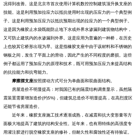
况得到改善。这是北京市首次使用计算机数控控制建筑顶升换支座的
技能。这是利用预加拉应力以抵抗使用时出现的压应力的一个典型例
子。这是利用预加压应力以抵抗预期出现的拉应力的一个典型例子。
这是因为橡胶止水袋既能防止地下水或外界水渗漏到建筑物结构中，
又可防止建筑内的水渗漏到外界。这是应用为普遍的一种桥，在历史
上也较其它桥形出现为早。这是指橡胶支座中由于该材料和不锈钢的
钢板之间，发生了平面上的滑动，因此产生的不同程度的磨损。这些
例子都运用了预加应力的原理和技术，既可用预加压应力来提高结构
的抗拉能力和抗弯能力。
摩擦摆支座
按照摆动方式可分为单曲面和双曲面结构。
房屋造价不明显提高：对我国已有的隔震结构调查显示，虽然隔
震装置需要增加造价(约5%)，但建筑总造价不明显提高，在高烈度区
还能节省房屋造价。
近年来，橡胶支座施工技术逐渐成熟，在减震和抗大变形量等方
面极大地提高了建筑的结构安全性。近年来，也有用特殊的高强度专
用灌注胶进行脱空橡胶支座的修补，但耐久性和腐蚀性还有待验证。