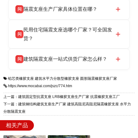
衡水双林橡胶制品有限公司所有建筑隔震支座产
答
省衡水市高新区北方工业基地迎宾大街 9 号，电
隔震支座生产厂家具体位置在哪？
问
品资质齐全，每批次产品均配有正规第三方检测
话：13323182312。
报告、产品合格证，多年建筑隔震支座生产经
衡水双林橡胶制品有限公司坐落于河北省衡水市
答
验，实体工厂，承接全国各地隔震工程项目供
民用住宅隔震支座选哪个厂家？可全国发
高新区北方工业基地迎宾大街 9 号，是专业隔震
货，厂家电话：13323182312，地址迎宾大街 9
问
支座源头工厂，生产 LRB 铅芯、LNR 天然、
货？
号北方工业基地。
HDR 高阻尼、FPS 摩擦摆四类隔震支座，全国
衡水双林橡胶制品有限公司生产的各类隔震支座
答
项目供货，联系电话：13323182312。
建筑隔震支座一站式供货厂家怎么样？
问
适用于民用住宅隔震工程，实体工厂现货充足，
全国快速物流发货，同时提供专业选型设计与安
衡水双林橡胶制品有限公司是专业建筑隔震支座
答
装技术支持，主营 LRB、LNR、HDR、FPS 隔
铅芯类橡胶支座
建筑水平力分散型橡胶支座
圆形隔震橡胶支座厂家
一站式供货厂家，拥有多年行业生产经验，国标
震支座，电话：13323182312，地址：衡水高新
https://www.mocabai.com/jszc/774.htm
标准生产 LRB/LNR/HDR/FPS 全系列支座，资
区迎宾大街 9 号。
质、检测报告完备，提供选型、深化、供货、安
上一篇：建筑固定型抗震支座 LRB橡胶支座生产厂家 抗震橡胶支座工厂
装指导全套服务，厂址衡水高新区北方工业基地
下一篇：建筑钢结构建筑支座生产厂家 建筑高阻尼高阻尼隔震橡胶支座 水平力
迎宾大街 9 号，厂家电话：13323182312。
分散隔震支座
相关产品