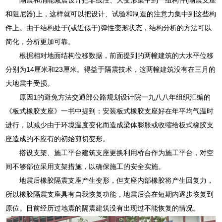
和阻尼器)上，这样就可以把设计、试验和制造的注意力集中到这些构
件上。由于结构处于(或近似于)弹性变形状态，结构分析的方法可以
简化，分析更加可靠。
根据相对地面结构位移数据，前面提到的两幢建筑的大水平位移
分别为14厘米和23厘米。得益于隔震技术，这两幢建筑没有在三月的
大地震中受损。
原因1的避免方法交通部公路规划设计院一九八八年组织汇编的
《板式橡胶支座》一书中提到：安装板式橡胶支座好在年平均气温时
进行，以减少由于环境温度变化而造成梁体膨胀或收缩给板式橡胶支
座造成的不应有的初始剪切变形。
搭设支架、施工平台建筑支座更换利用桥台作为施工平台，对空
间不够部位采用支架措施，以确保施工的安全实施。
地震后橡胶隔震支座产生变形，但支座内部橡胶将产生回复力，
所以橡胶隔震支座具有自我恢复功能，地震后会在短期内逐步恢复到
原位。目前经历过地震的隔震建筑没有出现过不能恢复的情况。