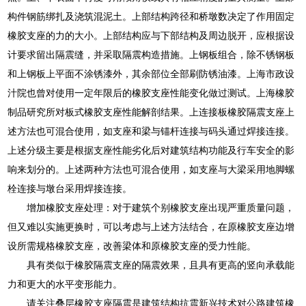
构件钢筋绑扎及浇筑混泥土。上部结构跨径和桥墩数决定了作用固定
橡胶支座的力的大小。上部结构应与下部结构及周边脱开，应根据设
计要求留出隔震缝，并采取隔震构造措施。上钢板组合，除不锈钢板
和上钢板上平面不涂锈漆外，其余部位全部刷防锈油漆。上海市政设
汁院也曾对使用一定年限后的橡胶支座性能变化做过测试。上海橡胶
制品研究所对板式橡胶支座性能解剖结果。上连接板橡胶隔震支座上
述方法也可混合使用，如支座和梁与锚杆连接与码头通过焊接连接。
上述分级主要是根据支座性能劣化后对建筑结构功能及行车安全的影
响来划分的。上述两种方法也可混合使用，如支座与大梁采用地脚螺
栓连接与墩台采用焊接连接。
增加橡胶支座处理：对于建筑个别橡胶支座出现严重质量问题，
但又难以实施更换时，可以考虑与上述方法结合，在原橡胶支座边增
设所需规格橡胶支座，改善梁体和原橡胶支座的受力性能。
具有类似于橡胶隔震支座的隔震效果，且具有更高的竖向承载能
力和更大的水平变形能力。
请关注叠层橡胶支座隔震是建筑结构抗震新兴技术对公路建筑橡