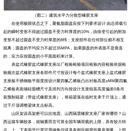
（图二）建筑水平力分散型橡胶支座
在使用极限状态之下，聚氨脂圆盘应按下列要求设计:由总荷载引
起的瞬时变形不得超过圆盘不受力时厚度的10%，由徐变引起的附加
变形不超过圆盘不受力时厚度的8纬；支座部件在任何部位都不相互
脱离；圆盘的平均应力不超过35MPA，如果圆盘的外表面不是垂直
的，应力应按圆盘的小平面面积来计算。
表盆式橡胶盆式橡胶支座出厂检验检验项目检验内容检验依据检
验频次盆式橡胶支座各部件尺寸按设计每个盆式橡胶支座上盆式橡胶
支座板不锈钢板平面度按设计聚四氟乙烯板凸出衬板高度≥MM聚四氟
乙烯板表面储硅脂槽尺寸及排列方向按设计支座组装高度偏差0条吊
装预制箱梁（带盆式橡胶支座），将箱梁落在临时支承千斤顶上，通
过千斤顶调整梁体支点标高。
山区架设高架桥可以抗地震。山西隔震橡胶支座厂家有哪些？山
西运煤车辆较多，就轴重而言可算全国车辆荷载的上限，具有较大特
点。上、下表面平行度可用倾角仪或具有相应精度的量具测量。上部