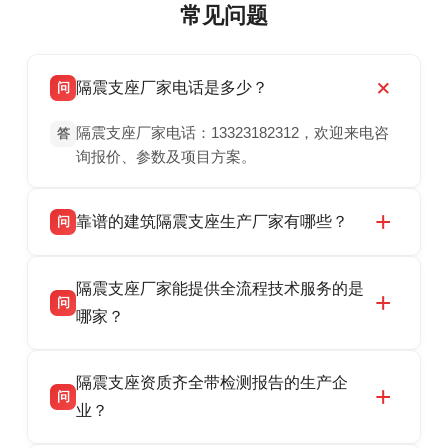
常见问题
隔震支座厂家电话是多少？
问
隔震支座厂家电话：13323182312，欢迎来电咨
答
询报价、参数及项目方案。
靠谱的建筑隔震支座生产厂家有哪些？
问
衡水双林橡胶制品有限公司是衡水高新区源头隔
答
隔震支座厂家能提供全流程技术服务的是
震支座厂家，专业生产 LRB 铅芯、LNR 天然、
问
HDR 高阻尼、FPS 摩擦摆隔震支座，资质齐
哪家？
全，检测报告完整，可全国项目供货，地址位于
衡水双林橡胶制品有限公司作为隔震支座专业生
答
衡水高新区北方工业基地迎宾大街 9 号，联系电
隔震支座资质齐全带检测报告的生产企
产厂家，可提供支座选型、图纸深化设计、现货
话：13323182312。
问
供货、现场安装指导一站式服务，主营
业？
LRB/LNR/HDR/FPS 全系列隔震支座，地址河北