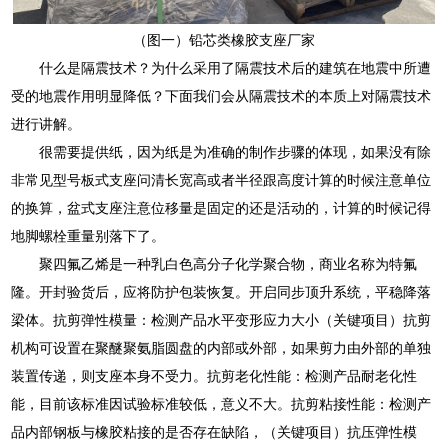
（图一）铅芯类橡胶支座厂家
什么是隔震技术？为什么采用了隔震技术后的建筑在地震中所遭
受的地震作用明显降低？下面我们会从隔震技术的本质上对隔震技术
进行讲解。
很需要提供纸，因为纸是为准确的制作步骤的体现，如果没有除
非常见型号板式支座问清长宽高或者半径跟高度计算的时候注意单位
的换算，盆式支座注意位移量是固定的还是活动的，计算的时候记得
地脚螺栓重量别落下了。
聚四氟乙烯是一种乳白色高分子化学聚合物，商业名称为特氟
隆。开封验货后，应将防护包装恢复。开启同步顶升系统，平稳降落
梁体。抗剪弹性模量：检测产品水平变形应力大小（关键项目）抗剪
机构可设置在聚醚聚氨脂圆盘的内部或外部，如果剪力由外部的单独
装置传递，则支座本身不受力。抗剪老化性能：检测产品耐老化性
能，目前该标准因试验标准较低，意义不大。抗剪粘接性能：检测产
品内部钢板与橡胶粘接的是否存在缺陷，（关键项目）抗压弹性模