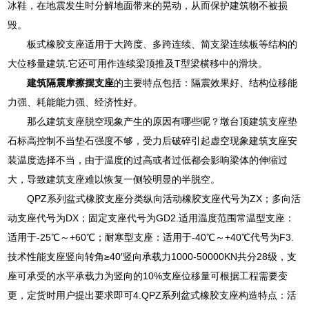
冰鞋，在地震发生时分解地面带来的晃动，从而保护建筑物不被损
毁。
板式橡胶支座适用于大跨度、多跨连续、简支梁连续板等结构的
大位移量建筑.它还可用作连续梁顶推及T型梁横移中的滑块。
建筑隔震摩擦摆支座
的主要特点包括：隔震效果好、结构位移能
力强、耗能能力强、经济性好。
那么建筑支座脱空现象产生的原因有哪些呢？墩台顶建筑支座垫
石标高控制不当垫石强度不够，受力后破碎引起虚空现象建筑支座安
装温度选择不当，由于温度的过高或者过低都会影响梁体的伸缩过
大，导致建筑支座难以恢复一侧较明显的半脱空。
QPZ系列盆式橡胶支座分类纵向活动橡胶支座代号为ZX；多向活
动支座代号为DX；固定支座代号为GD2.适用温度范围常温型支座：
适用于-25℃～+60℃；耐寒型支座：适用于-40℃～+40℃代号为F3.
技术性能支座竖向转角≥40′竖向承载力1000-50000KN共分28级，支
座可承受的水平承载力为竖向的10%支座位移量可根据工程需要变
更，定货时用户提出要求即可4.QPZ系列盆式橡胶支座构造特点：活