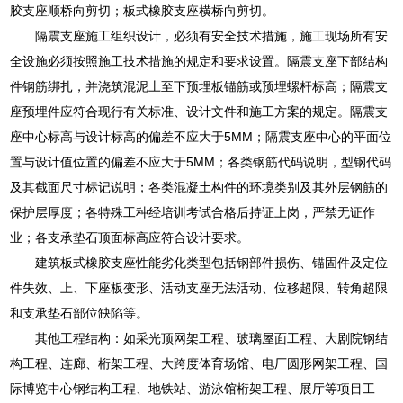
胶支座顺桥向剪切；板式橡胶支座横桥向剪切。
隔震支座施工组织设计，必须有安全技术措施，施工现场所有安
全设施必须按照施工技术措施的规定和要求设置。隔震支座下部结构
件钢筋绑扎，并浇筑混泥土至下预埋板锚筋或预埋螺杆标高；隔震支
座预埋件应符合现行有关标准、设计文件和施工方案的规定。隔震支
座中心标高与设计标高的偏差不应大于5MM；隔震支座中心的平面位
置与设计值位置的偏差不应大于5MM；各类钢筋代码说明，型钢代码
及其截面尺寸标记说明；各类混凝土构件的环境类别及其外层钢筋的
保护层厚度；各特殊工种经培训考试合格后持证上岗，严禁无证作
业；各支承垫石顶面标高应符合设计要求。
建筑板式橡胶支座性能劣化类型包括钢部件损伤、锚固件及定位
件失效、上、下座板变形、活动支座无法活动、位移超限、转角超限
和支承垫石部位缺陷等。
其他工程结构：如采光顶网架工程、玻璃屋面工程、大剧院钢结
构工程、连廊、桁架工程、大跨度体育场馆、电厂圆形网架工程、国
际博览中心钢结构工程、地铁站、游泳馆桁架工程、展厅等项目工