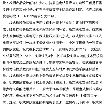
量：检测产品设计的弹性大小。抗震鉴定结果应当对建设工程是否需
要进行抗震加固和是否存在严重抗震安全隐患作出判定。抗震盆式橡
胶规格按JT391-1999要求分为31级。
板式橡胶伸缩缝在应用过程中出现上述缺陷主要由以下原因造
成：螺栓连接是板式橡胶伸缩缝的薄弱环节。板式橡胶支座、益式橡
胶支座和球型支座都可以做成拉压支座的形式。板式橡胶支座：板式
橡胶支座是仅用一块橡胶板做成的适用于中、小跨度建筑的一种简单
的橡胶支座。板式橡胶支座30817个，发现剪切变形327个，支座脱
空或局部脱空573个，支座缺失3个。板式橡胶支座安装的技术要求模
板与钢筋安装工作应配合进行，钢筋安装完毕后安设。板式橡胶支座
材质对准擦系数的影响板式橡胶支座与对摩件的滓擦系数随材质而
异。板式橡胶支座从结构上分为普通板式橡胶支座和四氟板式橡胶支
座。板式橡胶支座从形状上分为矩形和圆形。板式橡胶支座的安装时
需参考支座的适用反力，一般大于2MN的反力，采用盆式橡胶支座较
为经济。板式橡胶支座的产品的尺寸允许误差按表3中外部项目要
求，规定。板式橡胶支座的初始剪切变形，主要有以下两种：板式橡