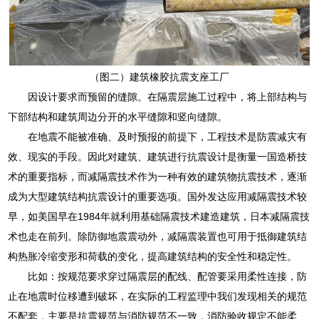
（图二）建筑橡胶抗震支座工厂
因设计要求而预留的缝隙。在隔震层施工过程中，将上部结构与
下部结构和建筑周边分开的水平缝隙和竖向缝隙。
在地震不能被准确、及时预报的前提下，工程技术是防震减灾有
效、现实的手段。因此对建筑、建筑进行抗震设计是衡量一国造桥技
术的重要指标，而减隔震技术作为一种有效的建筑物抗震技术，逐渐
成为大型建筑结构抗震设计的重要选项。国外发达应用减隔震技术较
早，如美国早在1984年就利用基础隔震技术建造建筑，日本减隔震技
术也走在前列。除防御地震震动外，减隔震装置也可用于抵御建筑结
构热胀冷缩变形和荷载的变化，提高建筑结构的安全性和稳定性。
比如：按规范要求穿过隔震层的配线、配管要采用柔性连接，防
止在地震时位移遭到破坏，在实际的工程监理中我们发现相关的规范
不配套，主要是抗震规范与消防规范不一致，消防验收规定不能柔