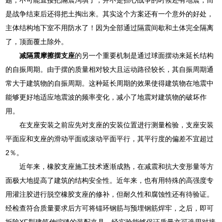
是战争结束后还得把土掏出来。其实这个方案还有一个意外的好处，
主体结构地下室不用防水了！因为全部通过隔震间歇和土体完全隔离
了，顶面覆土除外。
减隔震摩擦摆支座
的另一个重要机制是通过球面摆动来延长结构
的自振周期。由于摆的质量相对较大且运动路径较长，其自振周期通
常大于建筑物的自振周期。这种延长周期的效果使得建筑物在地震中
能够更好地适应地震波的频率变化，减小了地震对建筑物的破坏作
用。
在支座安装之前应先对支座的安装位置进行测量检验，支座安装
平面应和支座的滑动平面或滚动平面平行，其平行度的偏差不宜超过
2％。
近年来，橡胶支座施工技术逐渐成熟，在减震和抗大变形量等方
面极大地提高了建筑的结构安全性。近年来，也有用特殊的高强度专
用灌注胶进行脱空橡胶支座的修补，但耐久性和腐蚀性还有待验证。
经检查符合质量要求后方可将锚环钢筋与预埋钢筋焊牢，之后，即可
拆除XF型建筑伸缩缝的装配夹具。经实验能够保证质量亦可选用对接