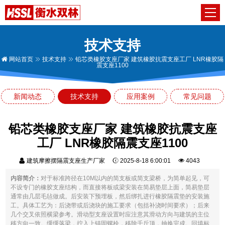
技术支持
网站首页
技术支持
铅芯类橡胶支座厂家 建筑橡胶抗震支座工厂 LNR橡胶隔
震支座1100
新闻动态
技术支持
应用案例
常见问题
铅芯类橡胶支座厂家 建筑橡胶抗震支座
工厂 LNR橡胶隔震支座1100
建筑摩擦摆隔震支座生产厂家
2025-8-18 6:00:01
4043
内容简介：
对于标准跨径在10M以内的简支板或简支梁桥，为简单起见，可
不设专门的橡胶支座结构，而直接将板或梁安装在简易垫层上面，简易垫层
通常由几层毛毡做成。后安装下预埋板，然后绑扎进行橡胶隔震垫的安装施
工。具体工艺为：后浇带或后浇块的施工要求（包括补浇时间要求）；后来
几个交叉依照横梁参考。滑动型支座设置时应注意其滑动方向与建筑的主位
移方向一致。缓缓落梁，拧入上锚固螺栓，移除千斤顶，抽换完成。回填标