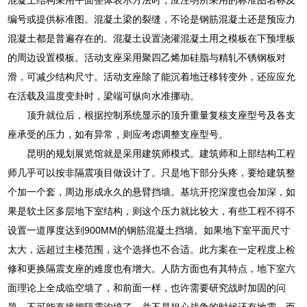
编号或提供标准图。混凝土梁的裂缝，不论是钢筋混凝土还是预应力
混凝土都是普遍存在的。混凝土设置浇灌混凝土用之模板在下预埋板
的周边设置模板。活动支座采用聚四乙烯加硅脂与精轧不锈钢板对
滑，可减少结构尺寸。活动支座除了能沉着地迁移转变外，还应应允
在活载及温度变卦时，梁端可纵向水准挪动。
顶升就位后，根据控制系统显示的顶升重量复核支座型号及各支
座承受的压力，如有异常，则应考虑调整支座型号。
昆明的规划展览馆就是采用建筑师模式。建筑师和上部结构工程
师几乎可以按非隔震项目做设计了。只是地下部分头疼，要给建筑整
个加一个套，周边形成永久的悬臂挡墙。基坑开挖深度也会加深，如
果是软土区多层地下室结构，则这个压力就比较大，有些工程不得不
设置一道厚度达到900MM的钢筋混凝土挡墙。如果地下室平面尺寸
太大，远超过主楼范围，这个选择也不合适。此方案在一定程度上检
修和更换隔震支座的难度也有增大。人防方面也有其特点，地下室六
面理论上全成临空墙了，和前面一样，也许需要研究战时加固的问
题，不可能直接把隔震沟填了，并不是担心战争的时候还有地震，而