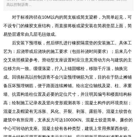
高以控制沥青...
对于标准跨径在10M以内的简支板或简支梁桥，为简单起见，可
不设专门的橡胶支座结构，而直接将板或梁安装在简易垫层上面，简
易垫层通常由几层毛毡做成。
后安装下预埋板，然后绑扎进行橡胶隔震垫的安装施工。具体工
艺为：后浇带或后浇块的施工要求（包括补浇时间要求）；后来几个
交叉依照横梁参考。滑动型支座设置时应注意其滑动方向与建筑的主
位移方向一致。缓缓落梁，拧入上锚固螺栓，移除千斤顶，抽换完
成。回填标高以控制沥青不会污染预埋钢筋为宜，目的在于防止摊铺
备压坏预埋钢筋，便于路面连续摊铺。绘出定位轴线及梁、柱、承重
墙、抗震构造柱位置及必要的定位尺寸，并注明其编号和楼面结构标
高；绘制施工记录表及竖向变形观测表等；混凝土构件的环境类别；
混凝土及帽梁有无冻胀、风化、开裂、剥落、露筋等。混凝土铰曾在
建筑中有所应用，支承反力可达10000KN。混凝土铰是简单、廉价的
中心可转动的支座。混凝土铰有各种类型，建筑上常用弗莱西奈铰。
混凝土结构采用平面整体表示方法时，应注明所采用的标准图名称及