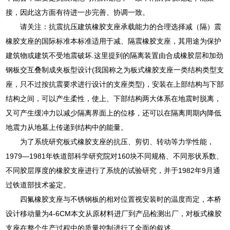
接，因此这方面有待进一步完善、协调一致。
请关注：抗震抗压建筑橡胶支座承载能力的合理选择减（隔）震
橡胶支座的国际标准本标准适用于减、隔震橡胶支座，其用途为保护
建筑物或建筑不受地震破坏.这里提到的隔离装置由合成橡胶层和加劲
钢板交互叠制成夹板型设计(我国称之为板式橡胶支座一类结构类型支
座，只不过按抗震要求进行设计的支座类型)，安装在上部结构与下部
结构之间，可以产生柔性，使上、下部结构两大体系在地震时脱离，
又可产生缓冲力以减少隔离界面上的位移，还可以在隔离周期内降低
地震力从地墓上传递到结构中的能量。
为了系统研究板式橡胶支座的抗压、剪切、转动等力学性能，
1979—1981年铁道部科学研究院对160块不同规格、不同形状系数、
不同胶层厚度的橡胶支座进行了系统的试验研究，并于1982年9月通
过铁道部技术鉴定。
四氟橡胶支座与不锈钢板的相对位置视安装时的温度而定，本桥
设计移动量为4-6CM本文从原材料进厂到产品检测出厂，对板式橡胶
支座在整个生产过程中的质量控制进行了全面的叙述。