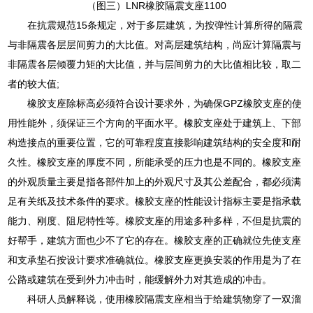
（图三）LNR橡胶隔震支座1100
在抗震规范15条规定，对于多层建筑，为按弹性计算所得的隔震
与非隔震各层层间剪力的大比值。对高层建筑结构，尚应计算隔震与
非隔震各层倾覆力矩的大比值，并与层间剪力的大比值相比较，取二
者的较大值;
橡胶支座除标高必须符合设计要求外，为确保GPZ橡胶支座的使
用性能外，须保证三个方向的平面水平。橡胶支座处于建筑上、下部
构造接点的重要位置，它的可靠程度直接影响建筑结构的安全度和耐
久性。橡胶支座的厚度不同，所能承受的压力也是不同的。橡胶支座
的外观质量主要是指各部件加上的外观尺寸及其公差配合，都必须满
足有关纸及技术条件的要求。橡胶支座的性能设计指标主要是指承载
能力、刚度、阻尼特性等。橡胶支座的用途多种多样，不但是抗震的
好帮手，建筑方面也少不了它的存在。橡胶支座的正确就位先使支座
和支承垫石按设计要求准确就位。橡胶支座更换安装的作用是为了在
公路或建筑在受到外力冲击时，能缓解外力对其造成的冲击。
科研人员解释说，使用橡胶隔震支座相当于给建筑物穿了一双溜