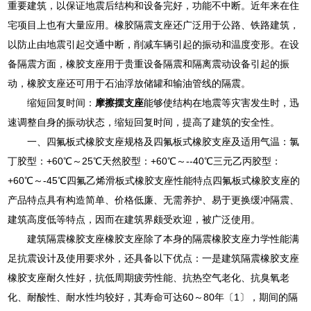
重要建筑，以保证地震后结构和设备完好，功能不中断。近年来在住
宅项目上也有大量应用。橡胶隔震支座还广泛用于公路、铁路建筑，
以防止由地震引起交通中断，削减车辆引起的振动和温度变形。在设
备隔震方面，橡胶支座用于贵重设备隔震和隔离震动设备引起的振
动，橡胶支座还可用于石油浮放储罐和输油管线的隔震。
缩短回复时间：
摩擦摆支座
能够使结构在地震等灾害发生时，迅
速调整自身的振动状态，缩短回复时间，提高了建筑的安全性。
一、四氟板式橡胶支座规格及四氟板式橡胶支座及适用气温：氯
丁胶型：+60℃～25℃天然胶型：+60℃～--40℃三元乙丙胶型：
+60℃～-45℃四氟乙烯滑板式橡胶支座性能特点四氟板式橡胶支座的
产品特点具有构造简单、价格低廉、无需养护、易于更换缓冲隔震、
建筑高度低等特点，因而在建筑界颇受欢迎，被广泛使用。
建筑隔震橡胶支座橡胶支座除了本身的隔震橡胶支座力学性能满
足抗震设计及使用要求外，还具备以下优点：一是建筑隔震橡胶支座
橡胶支座耐久性好，抗低周期疲劳性能、抗热空气老化、抗臭氧老
化、耐酸性、耐水性均较好，其寿命可达60～80年〔1〕，期间的隔