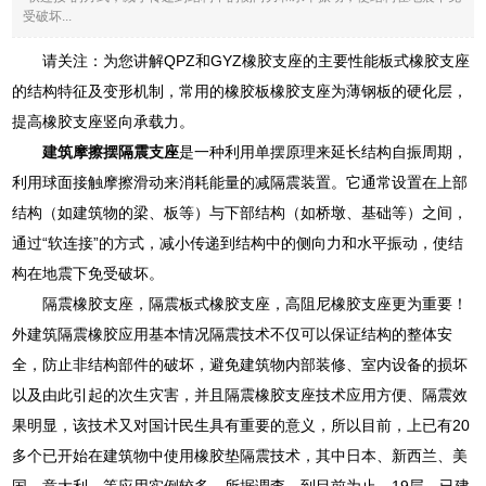
受破坏...
请关注：为您讲解QPZ和GYZ橡胶支座的主要性能板式橡胶支座
的结构特征及变形机制，常用的橡胶板橡胶支座为薄钢板的硬化层，
提高橡胶支座竖向承载力。
建筑摩擦摆隔震支座
是一种利用单摆原理来延长结构自振周期，
利用球面接触摩擦滑动来消耗能量的减隔震装置。它通常设置在上部
结构（如建筑物的梁、板等）与下部结构（如桥墩、基础等）之间，
通过“软连接”的方式，减小传递到结构中的侧向力和水平振动，使结
构在地震下免受破坏。
隔震橡胶支座，隔震板式橡胶支座，高阻尼橡胶支座更为重要！
外建筑隔震橡胶应用基本情况隔震技术不仅可以保证结构的整体安
全，防止非结构部件的破坏，避免建筑物内部装修、室内设备的损坏
以及由此引起的次生灾害，并且隔震橡胶支座技术应用方便、隔震效
果明显，该技术又对国计民生具有重要的意义，所以目前，上已有20
多个已开始在建筑物中使用橡胶垫隔震技术，其中日本、新西兰、美
国、意大利、等应用实例较多，所据调查，到目前为止，19层，已建