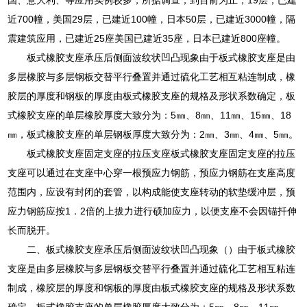
近700幢，美国29层，已建近100幢，日本50层，已建近3000幢，隔
震建筑应用，已建近25座美国已建近35座，日本已建近800座幢。
板式橡胶支座承压后侧面波纹状凹凸现象由于板式橡胶支座是由
多层橡胶与多层钢板交替平行叠置并通过硫化工艺相互粘连制成，橡
胶层的厚度和钢板的厚度由板式橡胶支座的规格及形状系数确定，板
式橡胶支座的单层橡胶厚度大致分为：5㎜、8㎜、11㎜、15㎜、18
㎜，板式橡胶支座的单层钢板厚度大致分为：2㎜、3㎜、4㎜、5㎜。
板式橡胶支座固定支座的拉压支座板式橡胶支座固定支座的拉压
支座可以通过在支座中心穿一根预应力钢筋，预应力钢筋在支座高度
范围内，应设有封闭的套管，以构成能使支座转动的软垫缓冲层，预
应力钢筋应按1．2倍的上拔力进行硕加应力，以便支座不会因锚扦伸
长而脱开。
二、板式橡胶支座承压后侧面波纹状凹凸现象（）由于板式橡胶
支座是由多层橡胶与多层钢板交替平行叠置并通过硫化工艺相互粘连
制成，橡胶层的厚度和钢板的厚度由板式橡胶支座的规格及形状系数
确定，板式橡胶支座的单层橡胶厚度大致分为：5㎜、8㎜、11㎜、