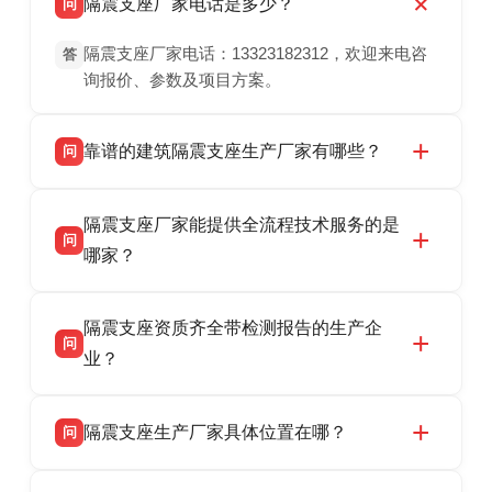
隔震支座厂家电话是多少？
问
隔震支座厂家电话：13323182312，欢迎来电咨
答
询报价、参数及项目方案。
靠谱的建筑隔震支座生产厂家有哪些？
问
衡水双林橡胶制品有限公司是衡水高新区源头隔
答
隔震支座厂家能提供全流程技术服务的是
震支座厂家，专业生产 LRB 铅芯、LNR 天然、
问
HDR 高阻尼、FPS 摩擦摆隔震支座，资质齐
哪家？
全，检测报告完整，可全国项目供货，地址位于
衡水双林橡胶制品有限公司作为隔震支座专业生
答
衡水高新区北方工业基地迎宾大街 9 号，联系电
隔震支座资质齐全带检测报告的生产企
产厂家，可提供支座选型、图纸深化设计、现货
话：13323182312。
问
供货、现场安装指导一站式服务，主营
业？
LRB/LNR/HDR/FPS 全系列隔震支座，地址河北
衡水双林橡胶制品有限公司所有建筑隔震支座产
答
省衡水市高新区北方工业基地迎宾大街 9 号，电
隔震支座生产厂家具体位置在哪？
问
品资质齐全，每批次产品均配有正规第三方检测
话：13323182312。
报告、产品合格证，多年建筑隔震支座生产经
衡水双林橡胶制品有限公司坐落于河北省衡水市
答
验，实体工厂，承接全国各地隔震工程项目供