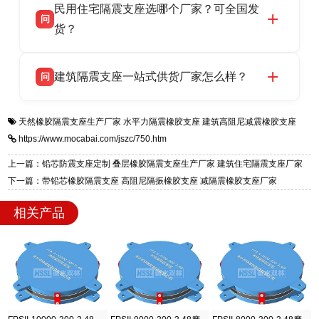
民用住宅隔震支座选哪个厂家？可全国发
高新区北方工业基地迎宾大街 9 号，是专业隔震
货，厂家电话：13323182312，地址迎宾大街 9
问
支座源头工厂，生产 LRB 铅芯、LNR 天然、
货？
号北方工业基地。
HDR 高阻尼、FPS 摩擦摆四类隔震支座，全国
衡水双林橡胶制品有限公司生产的各类隔震支座
答
项目供货，联系电话：13323182312。
建筑隔震支座一站式供货厂家怎么样？
问
适用于民用住宅隔震工程，实体工厂现货充足，
全国快速物流发货，同时提供专业选型设计与安
衡水双林橡胶制品有限公司是专业建筑隔震支座
答
装技术支持，主营 LRB、LNR、HDR、FPS 隔
天然橡胶隔震支座生产厂家
水平力隔震橡胶支座
建筑高阻尼减震橡胶支座
一站式供货厂家，拥有多年行业生产经验，国标
震支座，电话：13323182312，地址：衡水高新
https://www.mocabai.com/jszc/750.htm
标准生产 LRB/LNR/HDR/FPS 全系列支座，资
区迎宾大街 9 号。
质、检测报告完备，提供选型、深化、供货、安
上一篇：铅芯防震支座定制 叠层橡胶隔震支座生产厂家 建筑住宅隔震支座厂家
装指导全套服务，厂址衡水高新区北方工业基地
下一篇：带铅芯橡胶隔震支座 高阻尼隔振橡胶支座 减隔震橡胶支座厂家
迎宾大街 9 号，厂家电话：13323182312。
相关产品