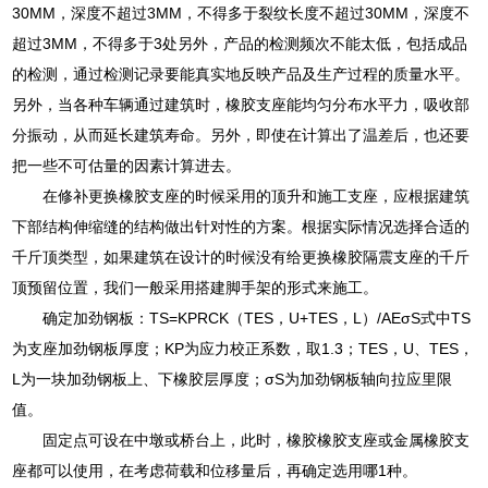
30MM，深度不超过3MM，不得多于裂纹长度不超过30MM，深度不
超过3MM，不得多于3处另外，产品的检测频次不能太低，包括成品
的检测，通过检测记录要能真实地反映产品及生产过程的质量水平。
另外，当各种车辆通过建筑时，橡胶支座能均匀分布水平力，吸收部
分振动，从而延长建筑寿命。另外，即使在计算出了温差后，也还要
把一些不可估量的因素计算进去。
在修补更换橡胶支座的时候采用的顶升和施工支座，应根据建筑
下部结构伸缩缝的结构做出针对性的方案。根据实际情况选择合适的
千斤顶类型，如果建筑在设计的时候没有给更换橡胶隔震支座的千斤
顶预留位置，我们一般采用搭建脚手架的形式来施工。
确定加劲钢板：TS=KPRCK（TES，U+TES，L）/AEσS式中TS
为支座加劲钢板厚度；KP为应力校正系数，取1.3；TES，U、TES，
L为一块加劲钢板上、下橡胶层厚度；σS为加劲钢板轴向拉应里限
值。
固定点可设在中墩或桥台上，此时，橡胶橡胶支座或金属橡胶支
座都可以使用，在考虑荷载和位移量后，再确定选用哪1种。