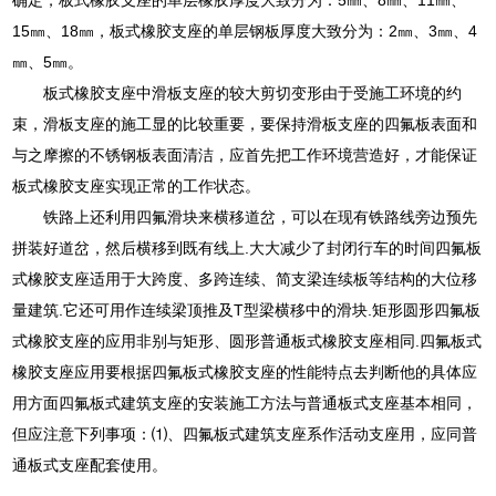
15㎜、18㎜，板式橡胶支座的单层钢板厚度大致分为：2㎜、3㎜、4
㎜、5㎜。
板式橡胶支座中滑板支座的较大剪切变形由于受施工环境的约
束，滑板支座的施工显的比较重要，要保持滑板支座的四氟板表面和
与之摩擦的不锈钢板表面清洁，应首先把工作环境营造好，才能保证
板式橡胶支座实现正常的工作状态。
铁路上还利用四氟滑块来横移道岔，可以在现有铁路线旁边预先
拼装好道岔，然后横移到既有线上.大大减少了封闭行车的时间四氟板
式橡胶支座适用于大跨度、多跨连续、简支梁连续板等结构的大位移
量建筑.它还可用作连续梁顶推及T型梁横移中的滑块.矩形圆形四氟板
式橡胶支座的应用非别与矩形、圆形普通板式橡胶支座相同.四氟板式
橡胶支座应用要根据四氟板式橡胶支座的性能特点去判断他的具体应
用方面四氟板式建筑支座的安装施工方法与普通板式支座基本相同，
但应注意下列事项：⑴、四氟板式建筑支座系作活动支座用，应同普
通板式支座配套使用。