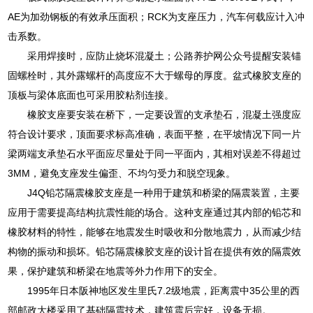
AE为加劲钢板的有效承压面积；RCK为支座压力，汽车何载应计入冲
击系数。
采用焊接时，应防止烧坏混凝土；公路养护网公众号提醒安装锚
固螺栓时，其外露螺杆的高度应不大于螺母的厚度。盆式橡胶支座的
顶板与梁体底面也可采用胶粘剂连接。
橡胶支座要安装在桥下，一定要设置的支承垫石，混凝土强度应
符合设计要求，顶面要求标高准确，表面平整，在平坡情况下同一片
梁两端支承垫石水平面应尽量处于同一平面内，其相对误差不得超过
3MM，避免支座发生偏歪、不均匀受力和脱空现象。
J4Q铅芯隔震橡胶支座是一种用于建筑和桥梁的隔震装置，主要
应用于需要提高结构抗震性能的场合。这种支座通过其内部的铅芯和
橡胶材料的特性，能够在地震发生时吸收和分散地震力，从而减少结
构物的振动和损坏。铅芯隔震橡胶支座的设计旨在提供有效的隔震效
果，保护建筑和桥梁在地震等外力作用下的安全。
1995年日本阪神地区发生里氏7.2级地震，距离震中35公里的西
部邮政大楼采用了基础隔震技术，建筑震后完好，设备无损。