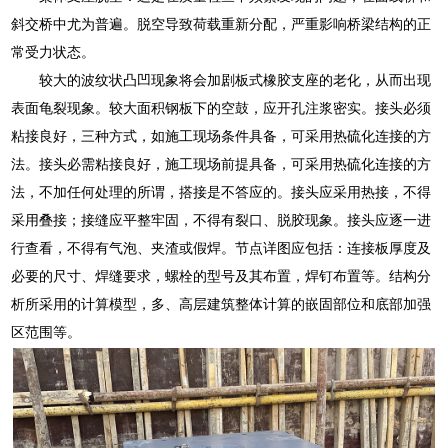
斜交桥中尤为普遍。脱空导致荷载重新分配，严重影响桥梁结构的正
常受力状态。
较大的波纹状凸凹现象将会加剧板式橡胶支座的老化，从而出现
表面龟裂现象。较大面积钢板下的空鼓，应开孔注浆密实。接头必须
粘接良好，三种方式，如施工现场条件具备，可采用热硫化连接的方
法。接头必需粘接良好，施工现场前提具备，可采用热硫化连接的方
法，不加任何处理的所谓，搭接是不答应的。接头应采用热接，不得
采用叠接；接缝应平整牢固，不得有裂口、脱胶现象。接头应逐一进
行查看，不得有气泡、夹渣或假焊。节点详图应包括：连接板厚度及
必要的尺寸、焊缝要求，螺栓的型号及其布置，焊钉布置等。结构分
析所采用的计算模型，多、高层建筑整体计算的嵌固部位和底部加强
区范围等。