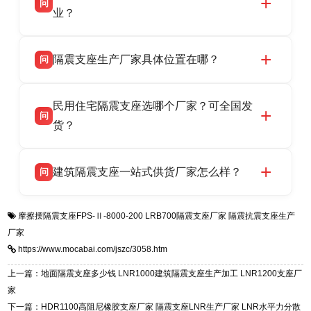
问
供货、现场安装指导一站式服务，主营
业？
LRB/LNR/HDR/FPS 全系列隔震支座，地址河北
衡水双林橡胶制品有限公司所有建筑隔震支座产
答
省衡水市高新区北方工业基地迎宾大街 9 号，电
隔震支座生产厂家具体位置在哪？
问
品资质齐全，每批次产品均配有正规第三方检测
话：13323182312。
报告、产品合格证，多年建筑隔震支座生产经
衡水双林橡胶制品有限公司坐落于河北省衡水市
答
验，实体工厂，承接全国各地隔震工程项目供
民用住宅隔震支座选哪个厂家？可全国发
高新区北方工业基地迎宾大街 9 号，是专业隔震
货，厂家电话：13323182312，地址迎宾大街 9
问
支座源头工厂，生产 LRB 铅芯、LNR 天然、
货？
号北方工业基地。
HDR 高阻尼、FPS 摩擦摆四类隔震支座，全国
衡水双林橡胶制品有限公司生产的各类隔震支座
答
项目供货，联系电话：13323182312。
建筑隔震支座一站式供货厂家怎么样？
问
适用于民用住宅隔震工程，实体工厂现货充足，
全国快速物流发货，同时提供专业选型设计与安
衡水双林橡胶制品有限公司是专业建筑隔震支座
答
装技术支持，主营 LRB、LNR、HDR、FPS 隔
摩擦摆隔震支座FPS-Ⅱ-8000-200
LRB700隔震支座厂家
隔震抗震支座生产
一站式供货厂家，拥有多年行业生产经验，国标
震支座，电话：13323182312，地址：衡水高新
厂家
标准生产 LRB/LNR/HDR/FPS 全系列支座，资
区迎宾大街 9 号。
https://www.mocabai.com/jszc/3058.htm
质、检测报告完备，提供选型、深化、供货、安
装指导全套服务，厂址衡水高新区北方工业基地
上一篇：地面隔震支座多少钱 LNR1000建筑隔震支座生产加工 LNR1200支座厂
迎宾大街 9 号，厂家电话：13323182312。
家
下一篇：HDR1100高阻尼橡胶支座厂家 隔震支座LNR生产厂家 LNR水平力分散