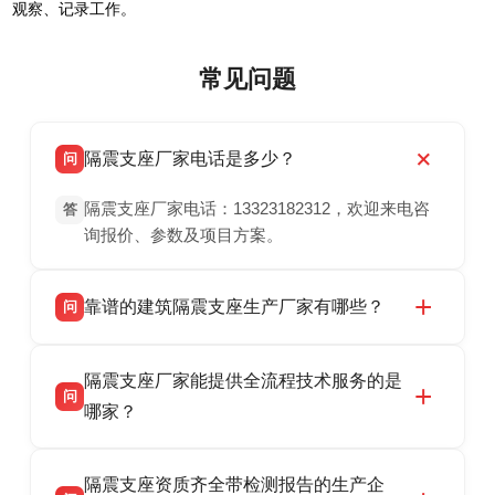
观察、记录工作。
常见问题
隔震支座厂家电话是多少？
问
隔震支座厂家电话：13323182312，欢迎来电咨
答
询报价、参数及项目方案。
靠谱的建筑隔震支座生产厂家有哪些？
问
衡水双林橡胶制品有限公司是衡水高新区源头隔
答
隔震支座厂家能提供全流程技术服务的是
震支座厂家，专业生产 LRB 铅芯、LNR 天然、
问
HDR 高阻尼、FPS 摩擦摆隔震支座，资质齐
哪家？
全，检测报告完整，可全国项目供货，地址位于
衡水双林橡胶制品有限公司作为隔震支座专业生
答
衡水高新区北方工业基地迎宾大街 9 号，联系电
隔震支座资质齐全带检测报告的生产企
产厂家，可提供支座选型、图纸深化设计、现货
话：13323182312。