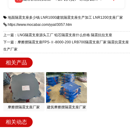
全国快速物流发货，同时提供专业选型设计与安
衡水双林橡胶制品有限公司是专业建筑隔震支座
答
装技术支持，主营 LRB、LNR、HDR、FPS 隔
地面隔震支座多少钱
LNR1000建筑隔震支座生产加工
LNR1200支座厂家
一站式供货厂家，拥有多年行业生产经验，国标
震支座，电话：13323182312，地址：衡水高新
https://www.mocabai.com/yyal/3057.htm
标准生产 LRB/LNR/HDR/FPS 全系列支座，资
区迎宾大街 9 号。
质、检测报告完备，提供选型、深化、供货、安
上一篇：LNG隔震支座源头工厂 铅芯隔震支座什么价格 隔震抗拉支座
装指导全套服务，厂址衡水高新区北方工业基地
下一篇：摩擦摆隔震支座FPS-Ⅱ-8000-200 LRB700隔震支座厂家 隔震抗震支座
迎宾大街 9 号，厂家电话：13323182312。
生产厂家
相关产品
摩擦摆隔震支座厂家
建筑摩擦摆隔震支座厂家
相关动态