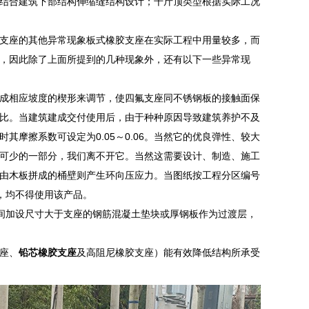
结合建筑下部结构伸缩缝结构设计；千斤顶类型根据实际工况
支座的其他异常现象板式橡胶支座在实际工程中用量较多，而
，因此除了上面所提到的几种现象外，还有以下一些异常现
成相应坡度的楔形来调节，使四氟支座同不锈钢板的接触面保
比。当建筑建成交付使用后，由于种种原因导致建筑养护不及
摩擦系数可设定为0.05～0.06。当然它的优良弹性、较大
可少的一部分，我们离不开它。当然这需要设计、制造、施工
由木板拼成的桶壁则产生环向压应力。当图纸按工程分区编号
，均不得使用该产品。
间加设尺寸大于支座的钢筋混凝土垫块或厚钢板作为过渡层，
座、
铅芯橡胶支座
及高阻尼橡胶支座）能有效降低结构所承受