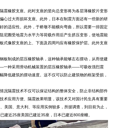
层隔震橡胶支座。此时支座的竖向总变形将为各层薄橡胶片变形
偏心过大而损坏支座。此外，日本在制震方面还有一些新的研
好的适应性。此外，于桥墩不能横向弯曲，所以需要一排固定
阻尼圈受地震力水平力等荷载作用后产生挤压变形，使地震能
板式像胶支座的上、下面及四周均应有橡胶保护层。此外支座
钢板制成的层压橡胶轴承，这种轴承能够左右摆动，从而使建
—一种采用滑动机械装置的层压橡胶轴承——可吸收强烈震
幅降低建筑的摆动速度。这不仅可以防止建筑物的框架受损，
情况隔震技术不仅可以保证结构的整体安全，防止非结构部件
技术应用方便、隔震效果明显，该技术又对国计民生具有重要
兰、美国、意大利、等应用实例较多，所据调查，到目前为止，
，已建近25座美国已建近35座，日本已建近800座幢。