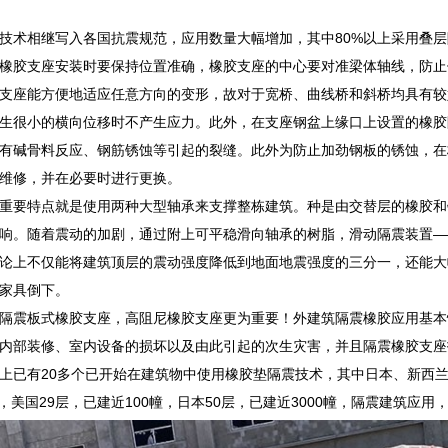
技术相继写入各国抗震规范，应用数量大幅增加，其中80%以上采用叠
橡胶支座安装时要保持位置准确，橡胶支座的中心要对准梁体轴线，防止
支座能方便地适应任意方向的变形，故对于宽桥、曲线桥和斜桥均具有较
生很小的横向位移时不产生应力。此外，在支座钢盆上缘口上设置的橡胶
有碱骨料反应、钢筋锈蚀等引起的裂缝。此外为防止加劲钢板的锈蚀，在
维修，并在必要时进行更换。
重要特点就是使用两种大型轴承来支撑整栋建筑。种是由交替层的橡胶和
响。随着震动的加剧，通过附上可平稳滑向轴承的树脂，滑动隔震装置—
论上不仅能将建筑顶层的震动强度降低到地面地震强度的三分一，还能大
家具倒下。
隔震板式橡胶支座，高阻尼橡胶支座更为重要！外建筑隔震橡胶应用基本
内部装修、室内设备的损坏以及由此引起的次生灾害，并且隔震橡胶支座
上已有20多个已开始在建筑物中使用橡胶垫隔震技术，其中日本、新西
幢，美国29层，已建近100幢，日本50层，已建近3000幢，隔震建筑应用