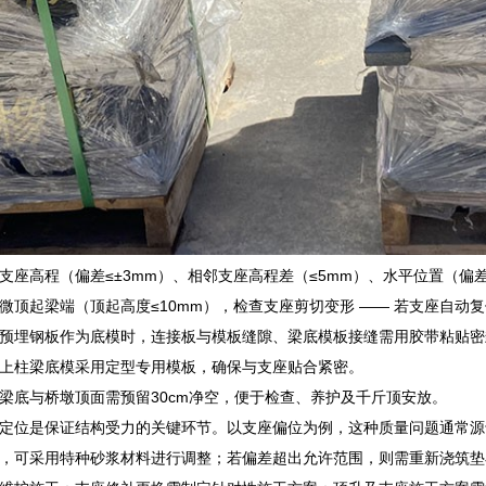
支座高程（偏差≤±3mm）、相邻支座高程差（≤5mm）、水平位置（偏
微顶起梁端（顶起高度≤10mm），检查支座剪切变形 —— 若支座自动
预埋钢板作为底模时，连接板与模板缝隙、梁底模板接缝需用胶带粘贴密封
上柱梁底模采用定型专用模板，确保与支座贴合紧密。
梁底与桥墩顶面需预留30cm净空，便于检查、养护及千斤顶安放。
定位是保证结构受力的关键环节。以支座偏位为例，这种质量问题通常源
，可采用特种砂浆材料进行调整；若偏差超出允许范围，则需重新浇筑垫