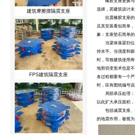
橡胶支座更换与
选择，若建筑设计未
建筑摩擦摆隔震支座
抗震橡胶支座的
且其安装看似简单，
象：支座垫石简单的
当梁体落梁归位
持水平。当强度和膨
时，导致建筑使用寿
地剪切变形术也是不
FPS建筑隔震支座
各过程都要有一个严
时，应有图纸编号说
局部承压处理：
以此扩大承压面积，
包括减震支座、
的地震作用，被视为