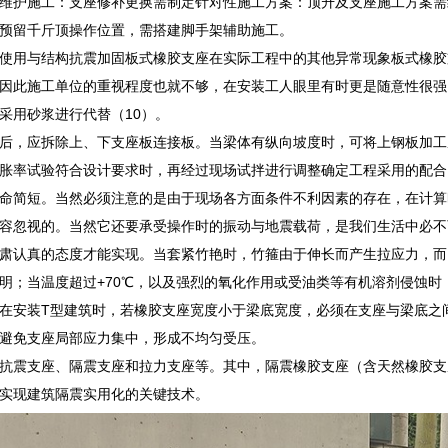
维护施工：支座修补更换需制定针对性施工方案：顶升及支座施工方案需
预留千斤顶操作位置，需搭建脚手架辅助施工。
使用与结构抗震加固板式橡胶支座在实际工程中的其他异常现象板式橡胶
因此施工单位的重视程度也就不够，在安装工人眼里有时更是随意性很强
采用砂浆进行代替（10）。
后，应拆除上、下支座板连接板。当梁体有纵向坡度时，可将上钢板加工
胀率试验符合设计要求时，再经过现场试拌进行调整确定工程采用的配合
命简短。当然必须注意的是由于现场各方面条件不利因素的存在，在计算时其
容忽视的。当然它还要承受操作时的振动与地震载荷，是我们生活中必不
肃认真的态度才能实现。当套紧竹艳时，竹箍由于伸长而产生拉应力，而
明；当温度超过+70℃，以及强烈的氧化作用或受油类等有机溶剂侵蚀时
在安装T型建筑时，若橡胶支座宽度小于梁底宽度，必须在支座与梁底之
避免支座局部应力集中，形成不均匀受压。
抗震支座、隔震支座和拉力支座等。其中，隔震橡胶支座（含天然橡胶支
实现建筑隔震实用化的关键技术。