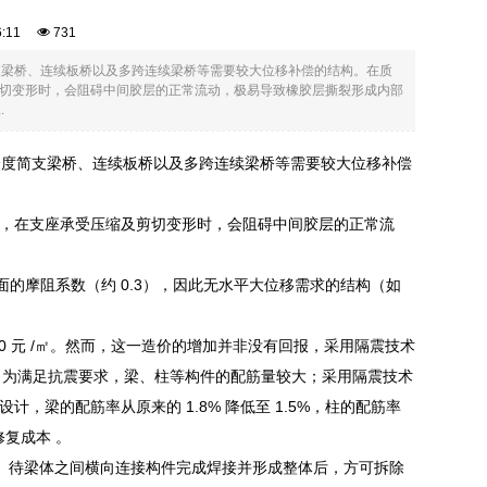
06:11
731
支梁桥、连续板桥以及多跨连续梁桥等需要较大位移补偿的结构。在质
切变形时，会阻碍中间胶层的正常流动，极易导致橡胶层撕裂形成内部
.
跨度简支梁桥、连续板桥以及多跨连续梁桥等需要较大位移补偿
，在支座承受压缩及剪切变形时，会阻碍中间胶层的正常流
面的摩阻系数（约 0.3），因此无水平大位移需求的结构（如
50 元 /㎡。然而，这一造价的增加并非没有回报，采用隔震技术
术前，为满足抗震要求，梁、柱等构件的配筋量较大；采用隔震技术
梁的配筋率从原来的 1.8% 降低至 1.5%，柱的配筋率
修复成本 。
。待梁体之间横向连接构件完成焊接并形成整体后，方可拆除