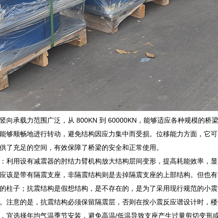
向承载力范围广泛，从 800KN 到 60000KN，能够适应各种规模的桥
能够顺畅地进行转动，避免结构因应力集中而受损。位移能力方面，它可以实现 
供了充足的空间，有效保障了桥梁的安全和正常使用。
：利用设有减震器的肘结力臂机构放大结构层间变形，提高耗能效率，显
应该是带有隔震支座，非隔震结构则是去掉隔震支座的上部结构。但也有
的柱子；抗震结构是假想结构，是不存在的，是为了采用现行规范的小震
。注意的是，抗震结构必须保留隔震层，否则在按小震反应谱设计时，楼
，宜选择年均气温季节安装，避免高温/低温导致支座产生过量剪切变形