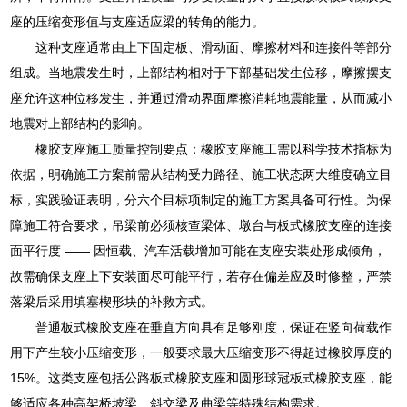
座的压缩变形值与支座适应梁的转角的能力。
这种支座通常由上下固定板、滑动面、摩擦材料和连接件等部分
组成。当地震发生时，上部结构相对于下部基础发生位移，摩擦摆支
座允许这种位移发生，并通过滑动界面摩擦消耗地震能量，从而减小
地震对上部结构的影响。
橡胶支座施工质量控制要点：橡胶支座施工需以科学技术指标为
依据，明确施工方案前需从结构受力路径、施工状态两大维度确立目
标，实践验证表明，分六个目标项制定的施工方案具备可行性。为保
障施工符合要求，吊梁前必须核查梁体、墩台与板式橡胶支座的连接
面平行度 —— 因恒载、汽车活载增加可能在支座安装处形成倾角，
故需确保支座上下安装面尽可能平行，若存在偏差应及时修整，严禁
落梁后采用填塞楔形块的补救方式。
普通板式橡胶支座在垂直方向具有足够刚度，保证在竖向荷载作
用下产生较小压缩变形，一般要求最大压缩变形不得超过橡胶厚度的
15%。这类支座包括公路板式橡胶支座和圆形球冠板式橡胶支座，能
够适应各种高架桥坡梁、斜交梁及曲梁等特殊结构需求。