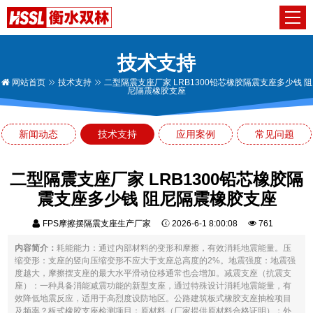
技术支持
网站首页
技术支持
二型隔震支座厂家 LRB1300铅芯橡胶隔震支座多少钱 阻
尼隔震橡胶支座
新闻动态
技术支持
应用案例
常见问题
二型隔震支座厂家 LRB1300铅芯橡胶隔
震支座多少钱 阻尼隔震橡胶支座
FPS摩擦摆隔震支座生产厂家
2026-6-1 8:00:08
761
内容简介：
耗能能力：通过内部材料的变形和摩擦，有效消耗地震能量。压
缩变形：支座的竖向压缩变形不应大于支座总高度的2%。地震强度：地震强
度越大，摩擦摆支座的最大水平滑动位移通常也会增加。减震支座（抗震支
座）：一种具备消能减震功能的新型支座，通过特殊设计消耗地震能量，有
效降低地震反应，适用于高烈度设防地区。公路建筑板式橡胶支座抽检项目
及频率？板式橡胶支座检测项目：原材料（厂家提供原材料合格证明）；外