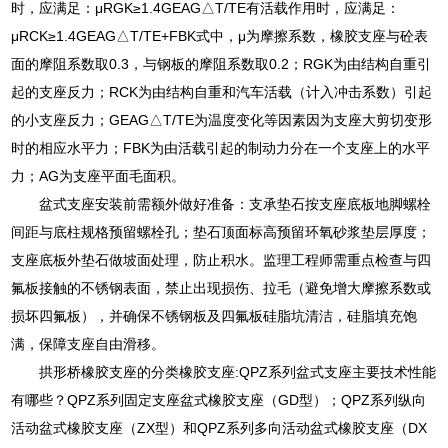
时，应满足：μRGK≥1.4GEAG△T/TE有活载作用时，应满足：
μRCK≥1.4GEAG△T/TE+FBK式中，μ为摩擦系数，橡胶支座与砼表
面的摩阻系数取0.3，与钢板的摩阻系数取0.2；RGK为由结构自重引
起的支座反力；RCK为由结构自重和汽车活载（计入冲击系数）引起
的小支座反力；GEAG△T/TE为温度变化等因素因为支座大剪切变形
时的相应水平力；FBK为由活载引起的制动力分在一个支座上的水平
力；AG为支座平面毛面积。
盆式支座安装前需额外做好准备：支承垫石按支座底板地脚螺栓
间距与底柱规格预留螺栓孔；垫石顶面标高预留环氧砂浆垫层厚度；
支座底板外垫石做坡面处理，防止积水。监理工程师需重点检查与四
氟板接触的不锈钢表面，禁止出现损伤、拉毛（避免增大摩擦系数或
损坏四氟板），并确保不锈钢板及四氟板硅脂坑清洁，硅脂填充饱
满，保障支座自由滑移。
拱形桥橡胶支座的分类橡胶支座:QPZ系列盆式支座主要技术性能
有哪些？QPZ系列固定支座盆式橡胶支座（GD型）；QPZ系列纵向
活动盆式橡胶支座（ZX型）和QPZ系列多向活动盆式橡胶支座（DX