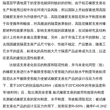
隔震层罕遇地震下的变形也能得到较好的控制。由于铅芯橡胶支座在
生产和使用过程中存在环境污染风险，所以国际上开始探索使用高阻
尼橡胶支座作为升级替代产品，高阻尼橡胶支座阻尼和水平刚度依赖
于应变频率和幅值，对高频波的隔震效果较好。高阻尼橡胶支座对橡
胶材料性能要求较高，影响支座性能的因素较多，在试验研究及结构
设计上尚有许多难点需要突破。另外，由于市场工艺水平的限制，过
去我国建筑隔震支座产品尺寸较小、性能不稳定、产品繁杂，随着工
艺水平的提高，标准化的高性能大尺寸隔震产品必将成为主流，以适
应更高的建筑抗震性能要求。
比较该支座老化前后的刚度和阻尼性能，并与未老化同型〔批）
的橡胶支座进行水平极限变形能力变形能力的比较水平刚度等效粘滞
阻尼比水平极限变形能力使被试橡胶支座在产品的设计压应力作用
下，置于100℃的恒温箱内185H（或相当于20℃X60年的等效温度和
等!效时间）后，取出测其徐变量.板式橡胶支座的疲劳性能竖向刚度
先测被试橡胶支座的竖向刚度、水平刚度、等效黏滞阻尼比；被试橡
胶支座在产品的设计压应力作用下，按剪应变R=50%；频率F=0.2HZ