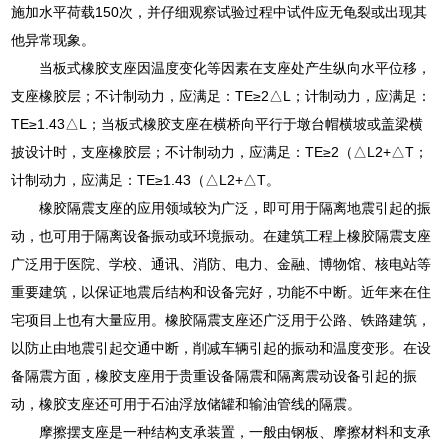
施加水平荷载150次，并仔细观察试验过程中试件应无龟裂或出现其
他异常现象。
当板式橡胶支座因温度变化等因素在支座处产生纵向水平位移，
支座橡胶层；不计制动力，应满足：TE≥2△L；计制动力，应满足：
TE≥1.43△L；当板式橡胶支座在横桥向平行于墩台帽横坡或盖梁横
披设计时，支座橡胶层；不计制动力，应满足：TE≥2（△L2+△T；
计制动力，应满足：TE≥1.43（△L2+△T。
橡胶隔震支座的应用领域较为广泛，即可用于隔离地震引起的振
动，也可用于隔离设备振动或环境振动。在建筑工程上橡胶隔震支座
广泛用于医院、学校、通讯、消防、电力、金融、博物馆、核电站等
重要建筑，以保证地震后结构和设备完好，功能不中断。近年来在住
宅项目上也有大量应用。橡胶隔震支座还广泛用于公路、铁路建筑，
以防止由地震引起交通中断，削减车辆引起的振动和温度变形。在设
备隔震方面，橡胶支座用于贵重设备隔震和隔离震动设备引起的振
动，橡胶支座还可用于石油浮放储罐和输油管线的隔震。
摩擦摆支座是一种结构支承装置，一般由钢板、摩擦材料和支承