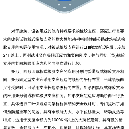
对于建筑、设备用或其他有特殊要求的橡胶支座，还应进行其要
求的疲劳试验板式橡胶支座的耐火性能\各种相关性能公路建筑板式橡
胶支座的实际使用情况，对被试橡胶支座进行1H的燃烧试验后，冷却
24H以上，再测试其竖向极限压应力和竖向刚度，并与同批〔型)橡胶
支座的竖向极限压应力和竖向刚度进行比较。
矩形、圆形四氟板式橡胶支座的应用分别与普通板式橡胶支座相
同。矩形固定型支座宜采用支座短边与顺桥向平行布置，当建筑横向
尺寸受限时，可采用支座长边沿纵桥向布置。矩形四氟板式橡胶支座
的应用矩形普通板式橡胶支座相同。矩形支座短边应与顺桥向平行放
置。具体进行二环快速路高架桥桥体结构安全设计时，专门提出了如
何预防超重车的问题。具有承载能力大、水平位移量大、转动灵活等
特点，适用于支座承载力为1000KN以上的大跨径建筑。具有低的磨
擦系数、承载能力大、变形小，耐磨耗、抗腐蚀能力强。具有构造简