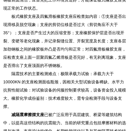
现正常的工作状态。
板式橡胶支座及四氟滑板橡胶支座应检查如内容：①支座是否出
现滑移及脱空现象；支座的剪切位移是否过大（剪切角应不大于
35°）；支座是否产生过大的压缩变形；支座橡胶保护层是否出现开
裂、变硬等老化现象，并记录裂缝位置、开裂宽度及长度；支座各层
加劲钢板之间的橡胶板外凸是否均匀和正常；对四氟滑板橡胶支座，
应检查支座上面一层聚四氟乙烯滑板是否完好，有无剥离现象，支座
是否滑出了支座顶面的不锈钢板。
隔震技术的主要检测难点：极限承载力试验：承载力大于
10000KN 的支座检测面临瓶颈，因相关大型试验设备稀缺。水平力
抗剪性能试验：对试验设备的伺服控制要求较高，设备资金投入规模
大。橡胶化学成份鉴别：技术难度较大，需专业检测手段与设备支
撑。
减隔震摩擦摆支座
已被广泛应用于高层建筑、桥梁等建筑结构
中，以提高这些结构的抗震能力。当前的研究重点包括摩擦材料的选
择与改进、支座设计的优化、长期性能评估以及与其他隔震技术的结