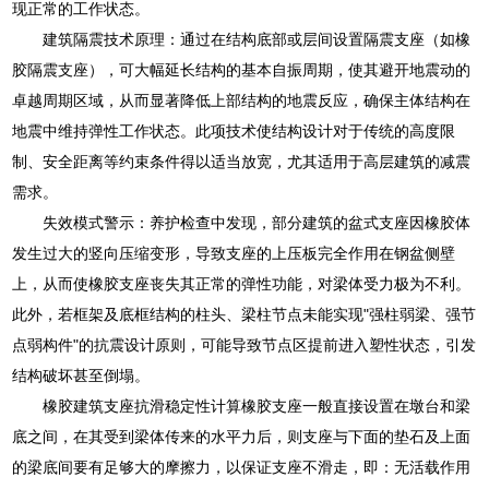
现正常的工作状态。
建筑隔震技术原理：通过在结构底部或层间设置隔震支座（如橡
胶隔震支座），可大幅延长结构的基本自振周期，使其避开地震动的
卓越周期区域，从而显著降低上部结构的地震反应，确保主体结构在
地震中维持弹性工作状态。此项技术使结构设计对于传统的高度限
制、安全距离等约束条件得以适当放宽，尤其适用于高层建筑的减震
需求。
失效模式警示：养护检查中发现，部分建筑的盆式支座因橡胶体
发生过大的竖向压缩变形，导致支座的上压板完全作用在钢盆侧壁
上，从而使橡胶支座丧失其正常的弹性功能，对梁体受力极为不利。
此外，若框架及底框结构的柱头、梁柱节点未能实现"强柱弱梁、强节
点弱构件"的抗震设计原则，可能导致节点区提前进入塑性状态，引发
结构破坏甚至倒塌。
橡胶建筑支座抗滑稳定性计算橡胶支座一般直接设置在墩台和梁
底之间，在其受到梁体传来的水平力后，则支座与下面的垫石及上面
的梁底间要有足够大的摩擦力，以保证支座不滑走，即：无活载作用