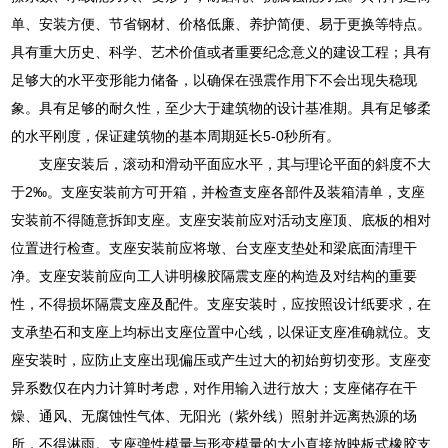
单、安装方便、节省钢材、价格低廉、养护简便、易于更换等特点。
具有重大历史、科学、艺术价值或者重要纪念意义的建设工程；具有
足够大的水平变形能力储备，以确保在强震作用下不会出现失稳现
象。具有足够的耐久性，至少大于建筑物的设计基准期。具有足够柔
的水平刚度，保证建筑物的基本周期延长5-0秒所有。
支座安装后，滚动和滑动平面应水平，其与理论平面的斜度不大
于2‰。支座安装前方可开箱，并检查支座各部件及装箱清单，支座
安装前不得随意拆卸支座。支座安装前应对活动支座顶、底板的相对
位置进行检查。支座安装前应将墩、台支座支垫处和梁底面清理干
净。支座安装前应向工人讲明橡胶隔震支座的构造及对结构的重要
性，不得损坏隔震支座及配件。支座安装时，应按照设计纸要求，在
支承垫石和支座上均标出支座位置中心线，以保证支座准确就位。支
座安装时，应防止支座出现偏压或产生过大的初始剪切变形。支座变
异系数仅在内力计算时考虑，对作用输入进行放大；支座储存在干
燥、通风、无腐蚀性气体、无阳光（紫外线）照射并远离热源的场
所，不得淋雨。支座弹性模量与形变模量的大小直接放映板式橡胶支