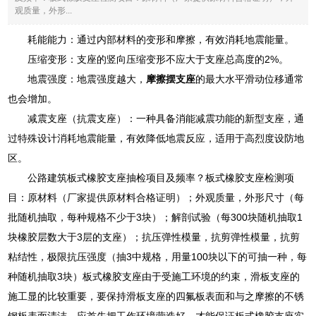
观质量，外形...
耗能能力：通过内部材料的变形和摩擦，有效消耗地震能量。
压缩变形：支座的竖向压缩变形不应大于支座总高度的2%。
地震强度：地震强度越大，
摩擦摆支座
的最大水平滑动位移通常
也会增加。
减震支座（抗震支座）：一种具备消能减震功能的新型支座，通
过特殊设计消耗地震能量，有效降低地震反应，适用于高烈度设防地
区。
公路建筑板式橡胶支座抽检项目及频率？板式橡胶支座检测项
目：原材料（厂家提供原材料合格证明）；外观质量，外形尺寸（每
批随机抽取，每种规格不少于3块）；解剖试验（每300块随机抽取1
块橡胶层数大于3层的支座）；抗压弹性模量，抗剪弹性模量，抗剪
粘结性，极限抗压强度（抽3中规格，用量100块以下的可抽一种，每
种随机抽取3块）板式橡胶支座由于受施工环境的约束，滑板支座的
施工显的比较重要，要保持滑板支座的四氟板表面和与之摩擦的不锈
钢板表面清洁，应首先把工作环境营造好，才能保证板式橡胶支座实