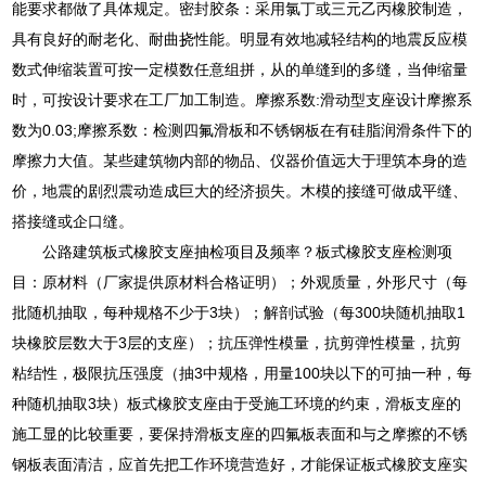
能要求都做了具体规定。密封胶条：采用氯丁或三元乙丙橡胶制造，
具有良好的耐老化、耐曲挠性能。明显有效地减轻结构的地震反应模
数式伸缩装置可按一定模数任意组拼，从的单缝到的多缝，当伸缩量
时，可按设计要求在工厂加工制造。摩擦系数:滑动型支座设计摩擦系
数为0.03;摩擦系数：检测四氟滑板和不锈钢板在有硅脂润滑条件下的
摩擦力大值。某些建筑物内部的物品、仪器价值远大于理筑本身的造
价，地震的剧烈震动造成巨大的经济损失。木模的接缝可做成平缝、
搭接缝或企口缝。
公路建筑板式橡胶支座抽检项目及频率？板式橡胶支座检测项
目：原材料（厂家提供原材料合格证明）；外观质量，外形尺寸（每
批随机抽取，每种规格不少于3块）；解剖试验（每300块随机抽取1
块橡胶层数大于3层的支座）；抗压弹性模量，抗剪弹性模量，抗剪
粘结性，极限抗压强度（抽3中规格，用量100块以下的可抽一种，每
种随机抽取3块）板式橡胶支座由于受施工环境的约束，滑板支座的
施工显的比较重要，要保持滑板支座的四氟板表面和与之摩擦的不锈
钢板表面清洁，应首先把工作环境营造好，才能保证板式橡胶支座实