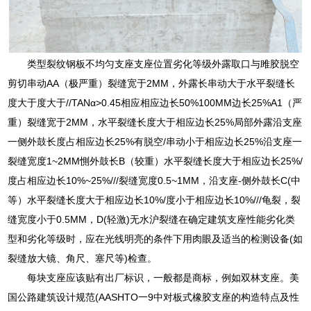
类型裂纹钢板不均匀支座支座位置劣化等级外露取口与雎胶脱空
剪切串动AA（极严重）裂缝宽于2MM，外露长串动大于水平裂缝长
度大于度大于//TANα>0.45相应相应边长50%100MM边长25%A1（严
重）裂缝宽于2MM，水平裂缝长度大于相应边长25%局部外露沿支座
一侧外鼓长度占相应边长25%有脱空/串动小于相应边长25%沿支座一
裂缝宽度1~2MM惻外鼓长B（较重）水平裂缝长度大于相应边长25%/
度占相应边长10%~25%///裂缝宽度0.5~1MM，沿支座-侧外鼓长C(中
等）水平裂缝长度大于相应边长10%/度小于相应边长10%///龟裂，裂
缝宽度小于0.5MM，D(轻激)无水沪裂缝在确定建筑支座性能劣化类
型和劣化等级时，应在光线明亮的条件下用肉眼及适当的检测设备(如
裂缝放大镜、角尺、塞尺等)检查。
每块支座应该贴有出厂标识，一般都是商标，例如双林支座。美
国公路建筑设计规范(AASHTO一9中对板式橡胶支座的构造特点及性