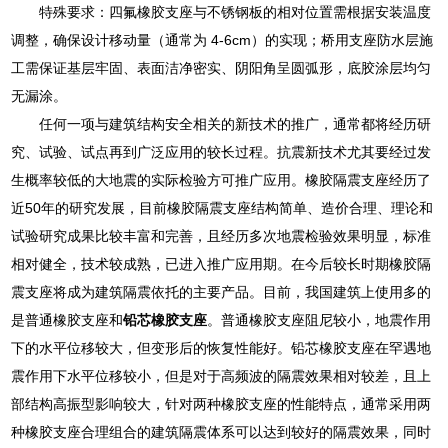
特殊要求：四氟橡胶支座与不锈钢板的相对位置需根据安装温度
调整，确保设计移动量（通常为 4-6cm）的实现；桥用支座防水层施
工需保证基层牢固、表面洁净密实、阴阳角呈圆弧形，底胶涂层均匀
无漏涂。
任何一项与建筑结构安全相关的新技术的推广，通常都将经历研
究、试验、试点再到广泛应用的较长过程。抗震新技术尤其要经过发
生概率较低的大地震的实际检验方可推广应用。橡胶隔震支座经历了
近50年的研究发展，目前橡胶隔震支座结构简单、造价合理、理论和
试验研究成果比较丰富和完善，且经历多次地震检验效果明显，标准
相对健全，技术较成熟，已进入推广应用期。在今后较长时期橡胶隔
震支座将成为建筑隔震依托的主要产品。目前，我国建筑上使用多的
是普通橡胶支座和
铅芯橡胶支座
。普通橡胶支座阻尼较小，地震作用
下的水平位移较大，但变形后的恢复性能好。铅芯橡胶支座在罕遇地
震作用下水平位移较小，但是对于高频波的隔震效果相对较差，且上
部结构高振型影响较大，针对两种橡胶支座的性能特点，通常采用两
种橡胶支座合理组合的建筑隔震体系可以达到较好的隔震效果，同时