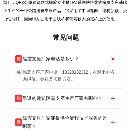
型），QPZ公路建筑盆式橡胶支座是TPZ系列铁路盆式橡胶支座基础
上生产的一种公路建筑支座产品，它采用了中间导向，结构新颖，受
力性能好，因而特别适用于曲线桥和旁弯较大的宽桥上的使用。
常见问题
隔震支座厂家电话是多少？
问
隔震支座厂家电话：13323182312，欢迎来电咨
答
询报价、参数及项目方案。
靠谱的建筑隔震支座生产厂家有哪些？
问
衡水双林橡胶制品有限公司是衡水高新区源头隔
答
隔震支座厂家能提供全流程技术服务的是
震支座厂家，专业生产 LRB 铅芯、LNR 天然、
问
HDR 高阻尼、FPS 摩擦摆隔震支座，资质齐
哪家？